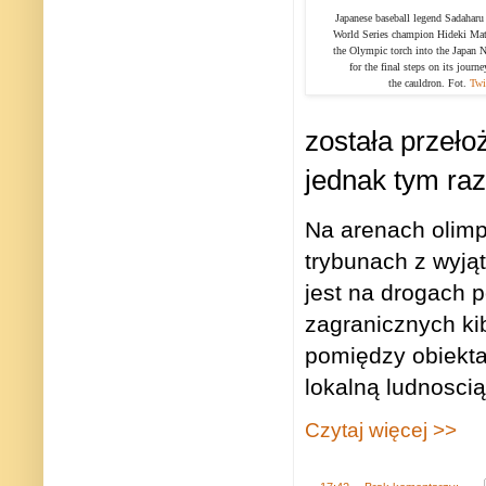
Japanese baseball legend Sadahar
World Series champion Hideki Mats
the Olympic torch into the Japan 
for the final steps on its journe
the cauldron. Fot.
Twit
została przeł
jednak tym raz
Na arenach olimp
trybunach z wyjąt
jest na drogach p
zagranicznych ki
pomiędzy obiekta
lokalną ludnosci
Czytaj więcej >>