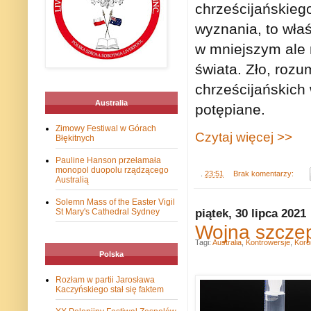
chrześcijańskiego
wyznania, to wła
w mniejszym ale 
świata. Zło, roz
chrześcijańskich
Australia
potępiane.
Zimowy Festiwal w Górach
Czytaj więcej >>
Błękitnych
Pauline Hanson przełamała
monopol duopolu rządzącego
.
23:51
Brak komentarzy:
Australią
Solemn Mass of the Easter Vigil
piątek, 30 lipca 2021
St Mary's Cathedral Sydney
Wojna szcze
Tagi:
Australia
,
Kontrowersje
,
Koro
Polska
Rozłam w partii Jarosława
Kaczyńskiego stał się faktem