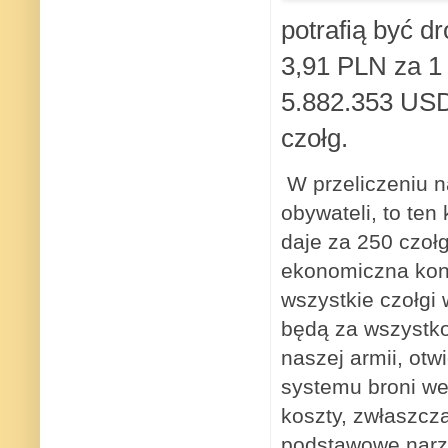
potrafią być d
3,91 PLN za 1
5.882.353 USD
czołg.
W przeliczeniu n
obywateli, to ten
daje za 250 czoł
ekonomiczna kontr
wszystkie czołgi 
będą za wszystko
naszej armii, otwi
systemu broni we
koszty, zwłaszcza
podstawowe narzę