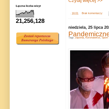
Czytaj więcej >>
Łączna liczba wizyt
.
16:01
Brak komentarzy:
21,256,128
niedziela, 25 lipca 2
Pandemiczne 
Tagi:
Japonia
,
Koronawirus
,
Sport