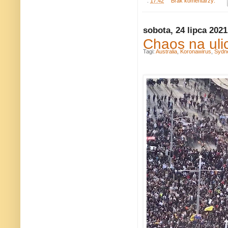
.
17:42
Brak komentarzy:
sobota, 24 lipca 2021
Chaos na uli
Tagi:
Australia
,
Koronawirus
,
Sydn