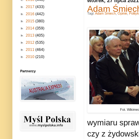
wtorek, 27 lipca 2021
Adam Śmiech
►
2017
(433)
Tagi:
Adam Śmiech
,
Opinie
,
Polity
►
2016
(442)
►
2015
(380)
►
2014
(359)
►
2013
(405)
►
2012
(535)
►
2011
(464)
►
2010
(210)
Partnerzy
Fot. Wikime
wymiaru sprawi
czy z żydowsk