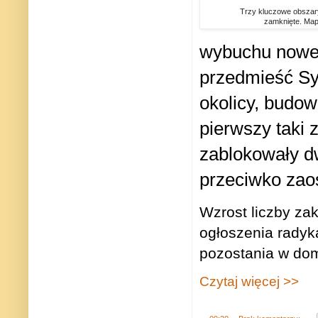
Trzy kluczowe obszary 
zamknięte. Ma
wybuchu nowej 
przedmieść Sy
okolicy, budow
pierwszy taki z
zablokowały d
przeciwko zaos
Wzrost liczby za
ogłoszenia radyk
pozostania w dom
Czytaj więcej >>