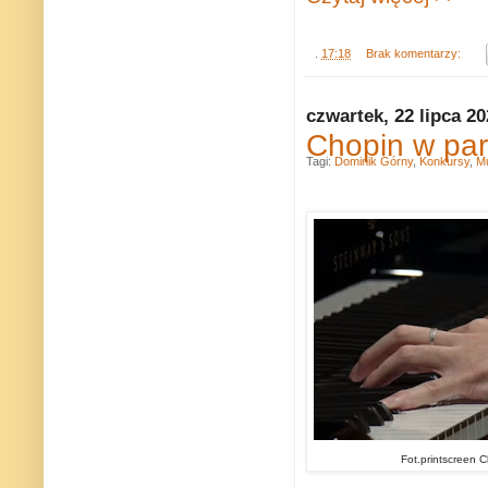
.
17:18
Brak komentarzy:
czwartek, 22 lipca 2
Chopin w par
Tagi:
Dominik Górny
,
Konkursy
,
M
Fot.printscreen C