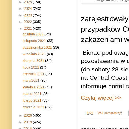
swego obszaru z wyjat
►
2025
(150)
►
2024
(243)
►
2023
(254)
zarejestrowały 
►
2022
(335)
przypadków CO
▼
2021
(428)
grudnia 2021
(24)
zakażeniami w
listopada 2021
(33)
października 2021
(39)
Biorąc pod uwag
września 2021
(40)
pozostawania w d
sierpnia 2021
(34)
lipca 2021
(37)
(do soboty 28 si
czerwca 2021
(36)
na Central Coast
maja 2021
(39)
informuje portal
kwietnia 2021
(41)
marca 2021
(35)
Czytaj więcej >>
lutego 2021
(33)
stycznia 2021
(37)
.
16:54
Brak komentarzy:
►
2020
(495)
►
2019
(424)
►
2018
(446)