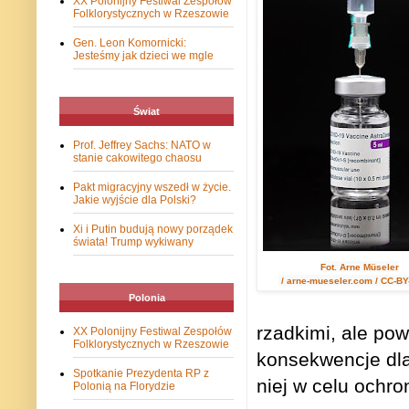
XX Polonijny Festiwal Zespołów
Folklorystycznych w Rzeszowie
Gen. Leon Komornicki:
Jesteśmy jak dzieci we mgle
Świat
Prof. Jeffrey Sachs: NATO w
stanie cakowitego chaosu
Pakt migracyjny wszedł w życie.
Jakie wyjście dla Polski?
Xi i Putin budują nowy porządek
świata! Trump wykiwany
Fot. Arne Müseler
/ arne-mueseler.com / CC-BY
Polonia
rzadkimi, ale po
XX Polonijny Festiwal Zespołów
Folklorystycznych w Rzeszowie
konsekwencje dla
Spotkanie Prezydenta RP z
niej w celu ochro
Polonią na Florydzie