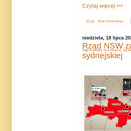
Czytaj więcej >>
.
07:10
Brak komentarzy:
niedziela, 18 lipca 2
Rząd NSW zaos
Tagi:
Australia
,
Koronawirus
,
Sydn
sydnejskiej