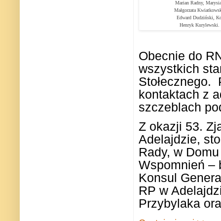
Marian Radny, Marysia
Małgorzata Kwiatkowsk
Edward Dudziński, Ko
Henryk Kurylewski.
Obecnie do RN
wszystkich stan
Stołecznego.
kontaktach z a
szczeblach pod
Z okazji 53. Zj
Adelajdzie, sto
Rady, w Domu 
Wspomnień – b
Konsul Genera
RP w Adelajdzi
Przybylaka ora