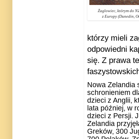
Żaglowiec, którym do N
z Europy (Dunedin, O
którzy mieli z
odpowiedni ka
się. Z prawa t
faszystowskic
Nowa Zelandia st
schronieniem dl
dzieci z Anglii
lata później, w 
dzieci z Persji.
Zelandia przyjęł
Greków, 300 Ju
700 Polaków. Zn