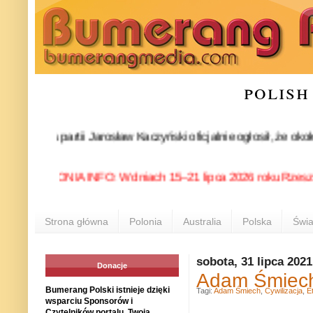
polish
s partii Jarosław Kaczyński oficjalnie ogłosił, że około 30-k
POLONIA INFO: W dniach 15–21 lipca 2026 roku Rzeszów ponown
Strona główna
Polonia
Australia
Polska
Świa
sobota, 31 lipca 2021
Donacje
Adam Śmiech:
Bumerang Polski istnieje dzięki
Tagi:
Adam Śmiech
,
Cywilizacja
,
E
wsparciu Sponsorów i
Czytelników portalu. Twoja