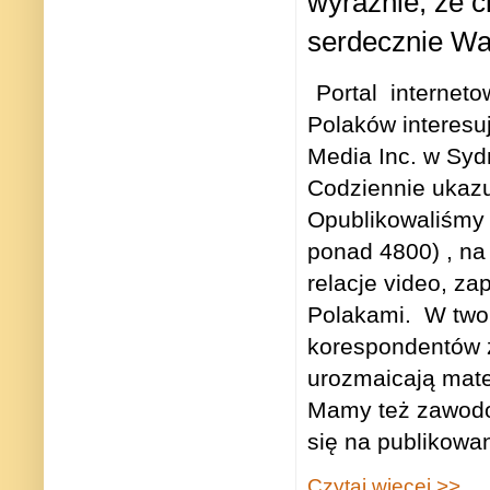
wyraźnie, że c
serdecznie Wa
Portal
interneto
Polaków interesu
Media Inc. w Sy
Codziennie ukazu
Opublikowaliśmy
ponad 4800) , na 
relacje video, z
Polakami.
W two
korespondentów za
urozmaicają mate
Mamy też zawodow
się na publikowa
Czytaj więcej >>