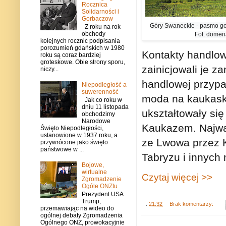
Rocznica
Solidarności i
Gorbaczow
Góry Swaneckie - pasmo g
Z roku na rok
obchody
Fot. domen
kolejnych rocznic podpisania
porozumień gdańskich w 1980
Kontakty handlow
roku są coraz bardziej
groteskowe. Obie strony sporu,
zainicjowali je 
niczy...
handlowej przypad
Niepodległość a
suwerenność
moda na kaukaskie
Jak co roku w
dniu 11 listopada
ukształtowały się
obchodzimy
Narodowe
Kaukazem. Najważ
Święto Niepodległości,
ustanowione w 1937 roku, a
ze Lwowa przez Ka
przywrócone jako święto
państwowe w ...
Tabryzu i innych
Bojowe,
wirtualne
Czytaj więcej >>
Zgromadzenie
Ogóle ONZtu
Prezydent USA
Trump,
.
21:32
Brak komentarzy:
przemawiając na wideo do
ogólnej debaty Zgromadzenia
Ogólnego ONZ, prowokacyjnie