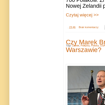
Nowej Zelandii
p
Czytaj więcej >>
.
23:46
Brak komentarzy:
Czy Marek B
Tagi:
Opinie
,
Polityka
,
Polska
,
US
Warszawie?