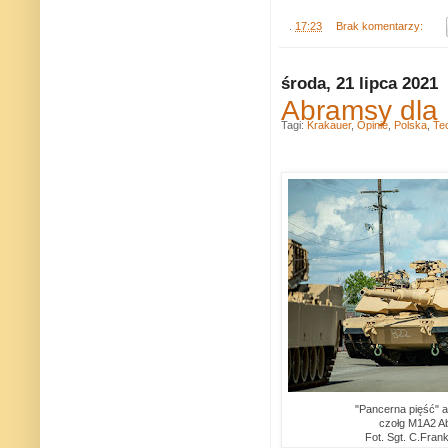
.
17:23
Brak komentarzy:
środa, 21 lipca 2021
Abramsy dla 
Tagi:
Krakauer
,
Opinie
,
Polska
,
Te
"Pancerna pięść" a
czołg M1A2 A
Fot. Sgt. C.Frankl