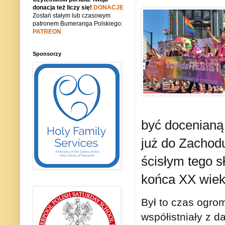
donacja też liczy się!
DONACJE
Zostań stałym lub czasowym
patronem Bumeranga Polskiego:
PATREON
Sponsorzy
być docenianą 
już do Zachodu
ścisłym tego s
końca XX wiek
Był to czas ogro
współistniały z 