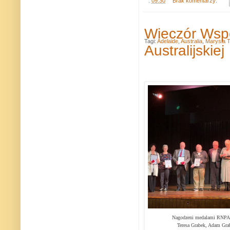
.
09:30
Brak komentarzy:
Wieczór Wsp
Tagi:
Adelaide
,
Australia
,
Marysia T
Australijskiej
Nagodzeni medalami RNPA
Teresa Grabek, Adam Gra