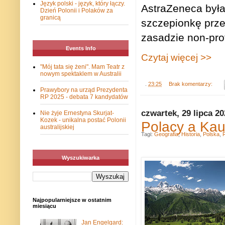
Język polski - język, który łączy.
AstraZeneca była
Dzień Polonii i Polaków za
granicą
szczepionkę prze
zasadzie non-prof
Events Info
Czytaj więcej >>
"Mój tata się żeni". Mam Teatr z
nowym spektaklem w Australii
.
23:25
Brak komentarzy:
Prawybory na urząd Prezydenta
RP 2025 - debata 7 kandydatów
czwartek, 29 lipca 2
Nie żyje Ernestyna Skurjat-
Kozek - unikalna postać Polonii
Polacy a Kau
australijskiej
Tagi:
Geografia
,
Historia
,
Polska
,
Wyszukiwarka
Najpopularniejsze w ostatnim
miesiącu
Jan Engelgard: