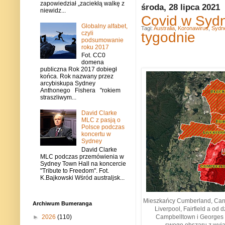
zapowiedział „zaciekłą walkę z
środa, 28 lipca 2021
niewidz...
Covid w Sydn
Globalny alfabet,
Tagi:
Australia
,
Koronawirus
,
Sydn
tygodnie
czyli
podsumowanie
roku 2017
Fot. CC0
domena
publiczna Rok 2017 dobiegł
końca. Rok nazwany przez
arcybiskupa Sydney
Anthonego Fishera "rokiem
straszliwym...
David Clarke
MLC z pasją o
Polsce podczas
koncertu w
Sydney
David Clarke
MLC podczas przemówienia w
Sydney Town Hall na koncercie
"Tribute to Freedom". Fot.
K.Bajkowski Wśród australjsk...
Mieszkańcy Cumberland, Cant
Archiwum Bumeranga
Liverpool, Fairfield a od
►
2026
(110)
Campbelltown i Georges 