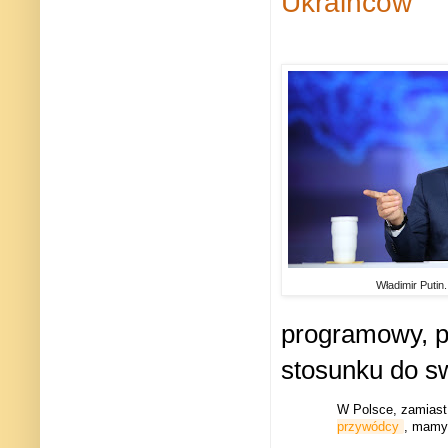
Ukraińców
Władimir Putin.
programowy, p
stosunku do s
W Polsce, zamiast c
przywódcy
, mamy 