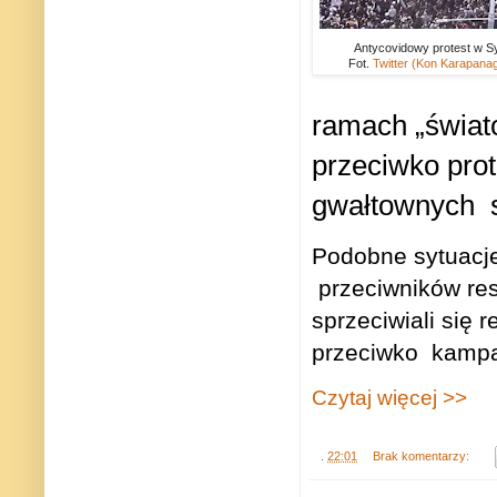
Antycovidowy protest w 
Fot.
Twitter (Kon Karapanagi
ramach „świat
przeciwko prot
gwałtownych s
Podobne sytuacje
przeciwników res
sprzeciwiali się
przeciwko
kampa
Czytaj więcej >>
.
22:01
Brak komentarzy: