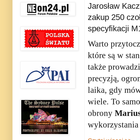
Jarosław Kacz
zakup 250 czo
specyfikacji 
Warto przytocz
które są w st
także prowadz
precyzją, ogro
laika, gdy mów
wiele. To samo
obrony
Marius
wykorzystania