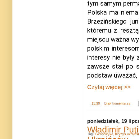
tym samym perman
Polska ma niema
Brzezińskiego ju
któremu z resztą
miejscu ważna wyda
polskim interesom
interesy nie były
zawsze stał po s
podstaw uważać, ż
Czytaj więcej >>
.
13:39
Brak komentarzy:
poniedziałek, 19 lipc
Władimir Puti
Tagi:
Geopolityka
,
Kryzys ukraińsk