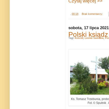
Czytaj więcej >>
.
00:18
Brak komentarzy:
sobota, 17 lipca 2021
Polski ksiądz
Tagi:
Kościół
,
Leonid Swiridow
,
Po
Ks. Tomasz Trzebunia, probosz
Fot. © Sputnik .