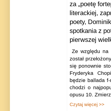
za „poetę fort
literackiej, z
poety, Dominik
spotkania z pot
pierwszej wiel
Ze względu na 
został przełożon
się ponownie sto
Fryderyka Chopi
będzie ballada f-
chodzi o najpopu
opusu 10. Zmierzy
Czytaj więcej >>