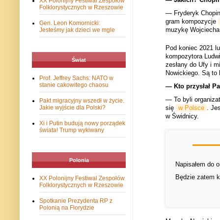
XX Polonijny Festiwal Zespołów
Folklorystycznych w Rzeszowie
— Fryderyk Chopin
gram kompozycje
Gen. Leon Komornicki:
muzykę Wojciecha 
Jesteśmy jak dzieci we mgle
Pod koniec 2021 lu
kompozytora Ludwi
Świat
zesłany do Ufy i m
Nowickiego. Są to 
Prof. Jeffrey Sachs: NATO w
stanie cakowitego chaosu
— Kto przysłał Pa
— To byli organiza
Pakt migracyjny wszedł w życie.
się
w Polsce
. Je
Jakie wyjście dla Polski?
w Świdnicy.
Xi i Putin budują nowy porządek
świata! Trump wykiwany
Polonia
Napisałem do or
Będzie zatem ko
XX Polonijny Festiwal Zespołów
Folklorystycznych w Rzeszowie
Spotkanie Prezydenta RP z
Polonią na Florydzie