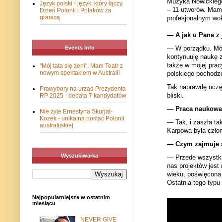
Muzyka Nowickiego 
Język polski - język, który łączy.
– 11 utworów. Mam 
Dzień Polonii i Polaków za
granicą
profesjonalnym wok
— A jak u Pana z
— W porządku. Mówi
Events Info
kontynuuję naukę 
także w mojej prac
"Mój tata się żeni". Mam Teatr z
nowym spektaklem w Australii
polskiego pochodze
Tak naprawdę uczę s
Prawybory na urząd Prezydenta
bliski.
RP 2025 - debata 7 kandydatów
— Praca naukowa 
Nie żyje Ernestyna Skurjat-
Kozek - unikalna postać Polonii
— Tak, i zaszła ta
australijskiej
Karpowa była człon
— Czym zajmuje si
Wyszukiwarka
— Przede wszystki
nas projektów jes
wieku, poświęcona 
Ostatnia tego typu
Najpopularniejsze w ostatnim
miesiącu
NEVER GIVE