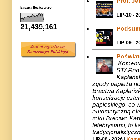
Prof. J
Łączna liczba wizyt
LIP-10 - 2
21,439,161
Podsum
LIP-09 - 2
Poświat
Komenta
STARnow
Kapłańsk
zgody papieża n
Bractwa Kapłańsk
konsekracje czte
papieskiego, co w
automatyczną eks
roku.Bractwo Ka
lefebrystami, to
tradycjonalistycz
LIP-08 - 2026 |
Komen