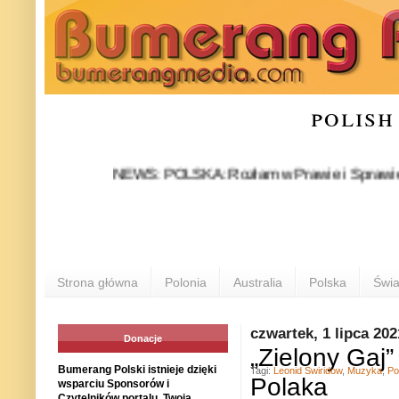
polish
NEWS: POLSKA: Rozłam w Prawie i Sprawiedliwości s
Strona główna
Polonia
Australia
Polska
Świa
czwartek, 1 lipca 202
Donacje
„Zielony Gaj” 
Bumerang Polski istnieje dzięki
Tagi:
Leonid Swiridow
,
Muzyka
,
Po
Polaka
wsparciu Sponsorów i
Czytelników portalu. Twoja