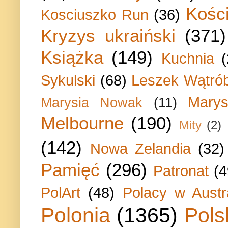
Kości
Kosciuszko Run
(36)
Kryzys ukraiński
(371)
Książka
(149)
Kuchnia
Sykulski
(68)
Leszek Wątrób
Marys
Marysia Nowak
(11)
Melbourne
(190)
Mity
(2)
(142)
Nowa Zelandia
(32)
Pamięć
(296)
Patronat
(4
PolArt
(48)
Polacy w Austra
Polonia
(1365)
Pols