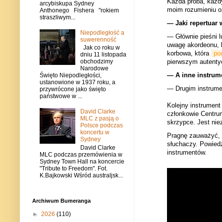
Każda próba, każdy
arcybiskupa Sydney
moim rozumieniu o
Anthonego Fishera "rokiem
straszliwym...
— Jaki repertuar
Niepodległość a
— Głównie pieśni l
suwerenność
uwagę akordeonu, b
Jak co roku w
korbowa, która
po
dniu 11 listopada
pierwszym autenty
obchodzimy
Narodowe
— A inne instrum
Święto Niepodległości,
ustanowione w 1937 roku, a
— Drugim instrume
przywrócone jako święto
państwowe w ...
Kolejny instrument 
David Clarke
członkowie Centrum
MLC z pasją o
skrzypce. Jest nie
Polsce podczas
koncertu w
Pragnę zauważyć, ż
Sydney
słuchaczy. Powiedz
David Clarke
instrumentów.
MLC podczas przemówienia w
Sydney Town Hall na koncercie
"Tribute to Freedom". Fot.
K.Bajkowski Wśród australjsk...
Archiwum Bumeranga
►
2026
(110)