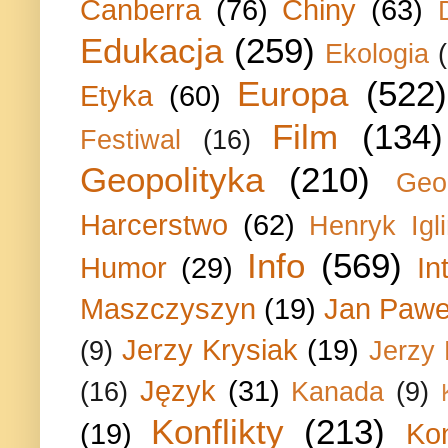
Canberra
(76)
Chiny
(63)
Edukacja
(259)
Ekologia
Europa
(522)
Etyka
(60)
Film
(134)
Festiwal
(16)
Geopolityka
(210)
Geo
Harcerstwo
(62)
Henryk Igli
Info
(569)
Humor
(29)
In
Maszczyszyn
(19)
Jan Paweł
Jerzy Krysiak
(19)
(9)
Jerzy
Język
(31)
(16)
Kanada
(9)
Konflikty
(213)
(19)
Ko