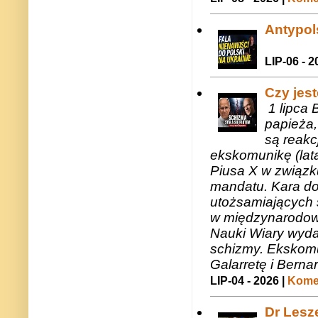
Antypols
LIP-06 - 2
Czy jes
1 lipca 
papieża,
są reakc
ekskomunikę (lat
Piusa X w związk
mandatu. Kara do
utożsamiających 
w międzynarodow
Nauki Wiary wyda
schizmy. Ekskomu
Galarretę i Bernar
LIP-04 - 2026 |
Komen
Dr Lesze