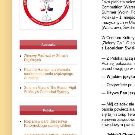
Jako pianista solo
Competition (Warsz
Summer (Wolin, Pol
Polska) – 1. miejs
muzycznych w Ufie,
(Warszawa, Świdnic
W Centrum Kultury 
„Zielony Gaj”. O s
Australia
z
Leonidem Swir
Zimowy Festiwal w Górach
— Z Polską łączą m
Błękitnych
Później pokazała m
przechowuję go w
Pauline Hanson przełamała
monopol duopolu rządzącego
— W jakim języku
Australią
— Oczywiście po r
Solemn Mass of the Easter Vigil
St Mary's Cathedral Sydney
— Używa Pan języ
— Mój dziadek nie m
babcia powiedziała
Polska
się tą historią. Te
zarówno zawodowe, 
Rozłam w partii Jarosława
zawodowym pianist
Kaczyńskiego stał się faktem
— Jakich? Chopi