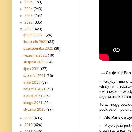
►
2025
(150)
►
2024
(243)
►
2023
(254)
►
2022
(335)
▼
2021
(428)
grudnia 2021
(24)
listopada 2021
(33)
października 2021
(39)
września 2021
(40)
sierpnia 2021
(34)
lipca 2021
(37)
— Czuje się Pan
czerwca 2021
(36)
— Gdyby mnie o to 
maja 2021
(39)
wtedy nie zastana
kwietnia 2021
(41)
rozmawiałem wtedy 
marca 2021
(35)
się swoimi korzeni
lutego 2021
(33)
Teraz mogę powied
podkreślę – polska
stycznia 2021
(37)
— Ale Pańskie życi
►
2020
(495)
►
2019
(424)
— Moje życie jest 
organizacją różnyc
►
2018
(446)