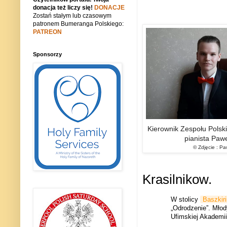
donacja też liczy się!
DONACJE
Zostań stałym lub czasowym
patronem Bumeranga Polskiego:
PATREON
Sponsorzy
Kierownik Zespołu Polskie
pianista Pawe
© Zdjęcie : Pa
Krasilnikow.
W stolicy
Baszkiri
„Odrodzenie”. Młod
Ufimskiej Akademii