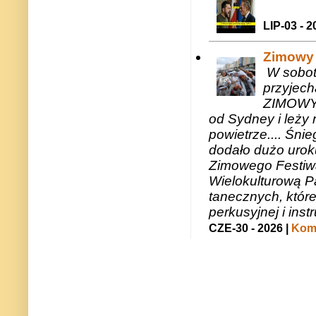
LIP-03 - 2
Zimowy 
W sobotę
przyjech
ZIMOWY 
od Sydney i leży 
powietrze.... Śni
dodało dużo uroku
Zimowego Festiwal
Wielokulturową P
tanecznych, któr
perkusyjnej i in
CZE-30 - 2026 |
Kome