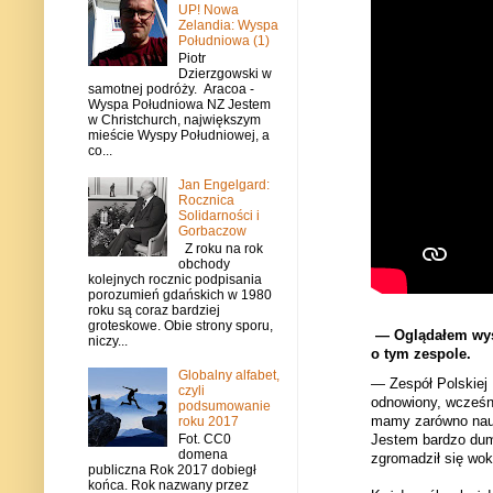
UP! Nowa
Zelandia: Wyspa
Południowa (1)
Piotr
Dzierzgowski w
samotnej podróży. Aracoa -
Wyspa Południowa NZ Jestem
w Christchurch, największym
mieście Wyspy Południowej, a
co...
Jan Engelgard:
Rocznica
Solidarności i
Gorbaczow
Z roku na rok
obchody
kolejnych rocznic podpisania
porozumień gdańskich w 1980
roku są coraz bardziej
groteskowe. Obie strony sporu,
— Oglądałem wyst
niczy...
o tym zespole.
Globalny alfabet,
— Zespół Polskiej 
czyli
odnowiony, wcześnie
podsumowanie
mamy zarówno naucz
roku 2017
Jestem bardzo dumn
Fot. CC0
domena
zgromadził się wokó
publiczna Rok 2017 dobiegł
końca. Rok nazwany przez