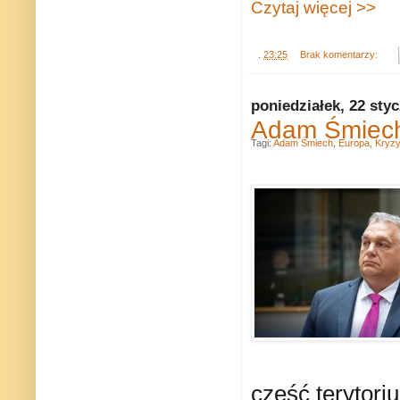
Czytaj więcej >>
.
23:25
Brak komentarzy:
poniedziałek, 22 sty
Adam Śmiech
Tagi:
Adam Śmiech
,
Europa
,
Kryzy
część terytori