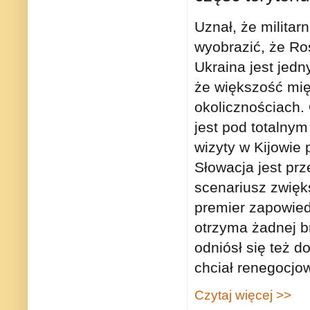
Uznał, że militarn
wyobrazić, że Ro
Ukraina jest jed
że większość mi
okolicznościach. 
jest pod totalny
wizyty w Kijowie
Słowacja jest prz
scenariusz zwięk
premier zapowied
otrzyma żadnej b
odniósł się też 
chciał renegocjo
Czytaj więcej >>