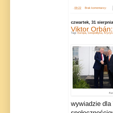
.
09:22
Brak komentarzy:
czwartek, 31 sierpni
Viktor Orbán
Tagi:
Europa
,
Geopolityka
,
Kryzys 
Fot
wywiadzie dla
społeczności