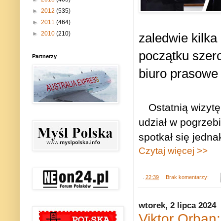
►
2012
(535)
►
2011
(464)
►
2010
(210)
zaledwie kilka
początku szero
Partnerzy
biuro prasowe
Ostatnią wizytę
udział w pogrzeb
spotkał się jedn
Czytaj więcej >>
.
22:39
Brak komentarzy:
wtorek, 2 lipca 2024
Viktor Orban