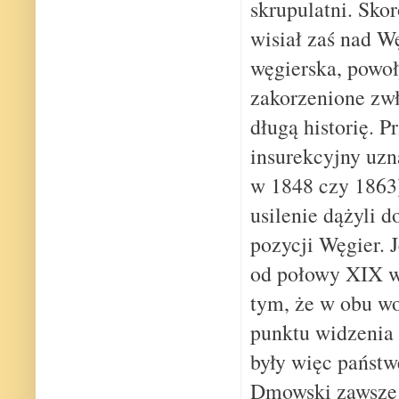
skrupulatni. Skor
wisiał zaś nad Wę
węgierska, powoł
zakorzenione zwł
długą historię. 
insurekcyjny uzn
w 1848 czy 1863
usilenie dążyli 
pozycji Węgier. 
od połowy XIX wi
tym, że w obu wo
punktu widzenia
były więc państ
Dmowski zawsze 