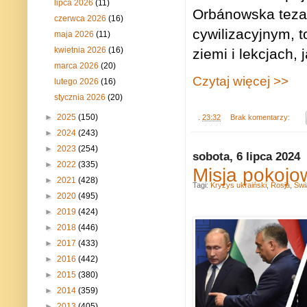
lipca 2026
(11)
Orbánowska teza,
czerwca 2026
(16)
cywilizacyjnym, t
maja 2026
(11)
kwietnia 2026
(16)
ziemi i lekcjach, 
marca 2026
(20)
Czytaj więcej >>
lutego 2026
(16)
stycznia 2026
(20)
►
2025
(150)
.
23:32
Brak komentarzy:
►
2024
(243)
►
2023
(254)
sobota, 6 lipca 2024
►
2022
(335)
Misja pokojo
►
2021
(428)
Tagi:
Kryzys ukraiński
,
Rosja
,
Świ
►
2020
(495)
►
2019
(424)
►
2018
(446)
►
2017
(433)
►
2016
(442)
►
2015
(380)
►
2014
(359)
►
2013
(405)