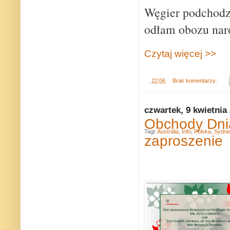
Węgier podchodzi
odłam obozu nar
Czytaj więcej >>
.
22:06
Brak komentarzy:
czwartek, 9 kwietnia
Obchody Dnia
Tagi:
Australia
,
Info
,
Polska
,
Sydne
zaproszenie