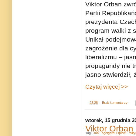
Viktor Orban zwr
Partii Republikań
prezydenta Czech
program walki z 
Unikał podejmowa
zagrożenie dla c
liberalizmu – jas
propagandy nie t
jasno stwierdził,
Czytaj więcej >>
.
23:28
Brak komentarzy:
wtorek, 15 grudnia 2
Viktor Orban 
Tagi:
Jan Engelgard
,
Opinie
,
Polit