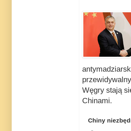
antymadziarski
przewidywalny,
Węgry stają s
Chinami.
Chiny niezbęd