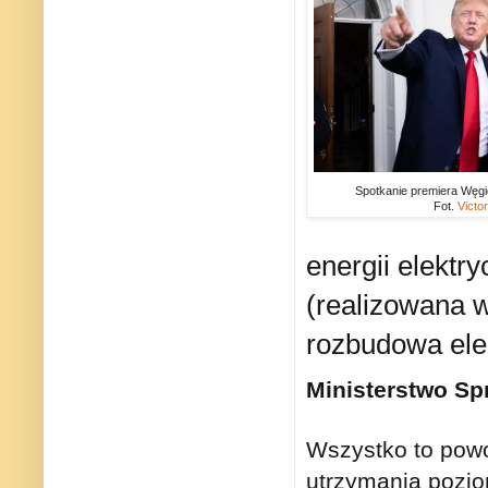
Spotkanie premiera Węg
Fot.
Victo
energii elektr
(realizowana 
rozbudowa ele
Ministerstwo Sp
Wszystko to powo
utrzymania pozio