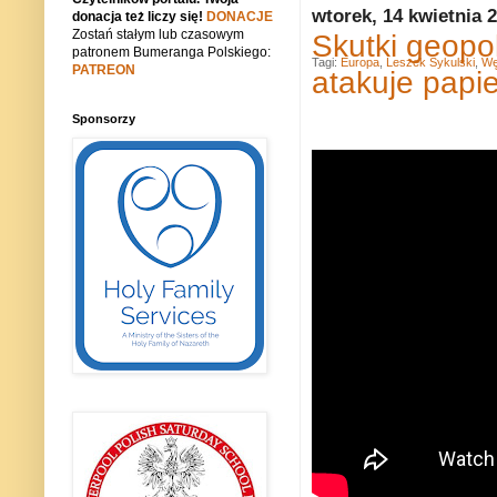
wtorek, 14 kwietnia 
donacja też liczy się!
DONACJE
Zostań stałym lub czasowym
Skutki geopo
patronem Bumeranga Polskiego:
Tagi:
Europa
,
Leszek Sykulski
,
Wę
PATREON
atakuje papi
Sponsorzy