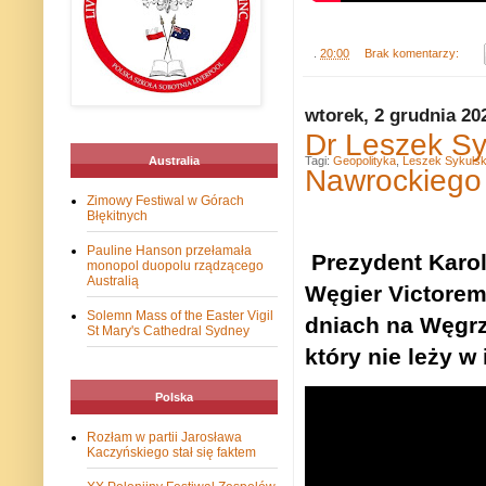
.
20:00
Brak komentarzy:
wtorek, 2 grudnia 20
Dr Leszek Sy
Tagi:
Geopolityka
,
Leszek Sykulsk
Australia
Nawrockiego
Zimowy Festiwal w Górach
Błękitnych
Pauline Hanson przełamała
Prezydent Karol
monopol duopolu rządzącego
Australią
Węgier Victorem
Solemn Mass of the Easter Vigil
dniach na Węgrz
St Mary's Cathedral Sydney
który nie leży w
Polska
Rozłam w partii Jarosława
Kaczyńskiego stał się faktem