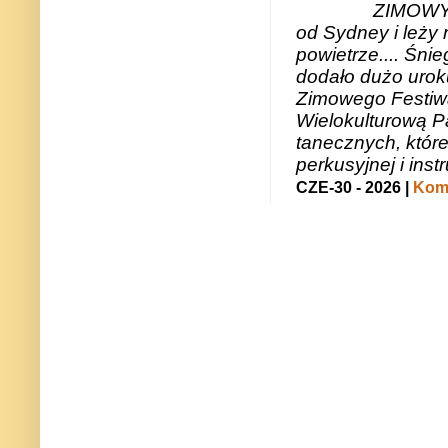
ZIMOWY 
od Sydney i leży 
powietrze.... Śni
dodało dużo uroku
Zimowego Festiwal
Wielokulturową P
tanecznych, któr
perkusyjnej i in
CZE-30 - 2026 |
Kome