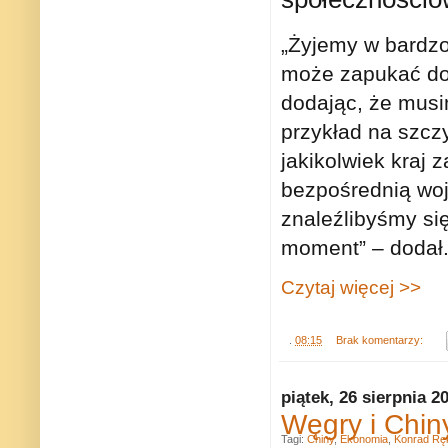
„Żyjemy w bardzo
może zapukać do 
dodając, że musi
przykład na szcz
jakikolwiek kraj 
bezpośrednią wo
znaleźlibyśmy się
moment” – dodał
Czytaj więcej >>
.
08:15
Brak komentarzy:
piątek, 26 sierpnia 2
Węgry i Chin
Tagi:
Chiny
,
Ekonomia
,
Konrad Rę