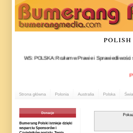
polish
NEWS: POLSKA: Rozłam w Prawie i Sprawiedliwości stał się fa
POLON
Strona główna
Polonia
Australia
Polska
Świa
Donacje
Pokaz
Bumerang Polski istnieje dzięki
wsparciu Sponsorów i
Czytelników portalu. Twoja