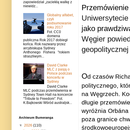
zapowiedział „zaciekłą walkę z
P
rzemówienie
niewidz...
Globalny alfabet,
Uniwersytecie
czyli
podsumowanie
jako prawdziw
roku 2017
Fot. CC0
domena
Węgier powiedz
publiczna Rok 2017 dobiegł
końca. Rok nazwany przez
geopolitycznej
arcybiskupa Sydney
Anthonego Fishera "rokiem
straszliwym...
David Clarke
MLC z pasją o
Polsce podczas
O
d czasów Richa
koncertu w
Sydney
politycznego, któ
David Clarke
MLC podczas przemówienia w
na Węgrzech. Koch
Sydney Town Hall na koncercie
"Tribute to Freedom". Fot.
długie przemówi
K.Bajkowski Wśród australjsk...
wyróżnia Orbána 
poza granice chw
Archiwum Bumeranga
▼
2026
(110)
środkowoeuropejs