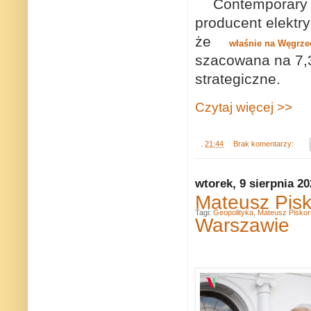
Contemporary 
producent elektr
że
właśnie na Węgrzec
szacowana na 7,34
strategiczne.
Czytaj więcej >>
.
21:44
Brak komentarzy:
wtorek, 9 sierpnia 2
Mateusz Pisk
Tagi:
Geopolityka
,
Mateusz Piskor
Warszawie