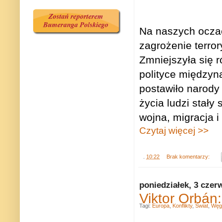
Na naszych ocza
zagrożenie terro
Zmniejszyła się 
polityce międzyn
postawiło narody 
życia ludzi stały
wojna, migracja i
Czytaj więcej >>
.
10:22
Brak komentarzy:
poniedziałek, 3 czer
Viktor Orbán:
Tagi:
Europa
,
Konflikty
,
Świat
,
Węg