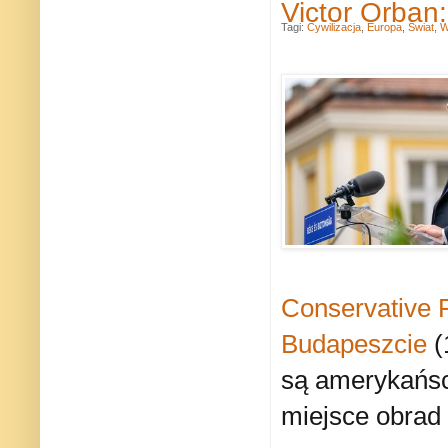
Victor Orban:
Tagi:
Cywilizacja
,
Europa
,
Świat
,
W
Conservative P
Budapeszcie
(
są amerykańsc
miejsce obrad