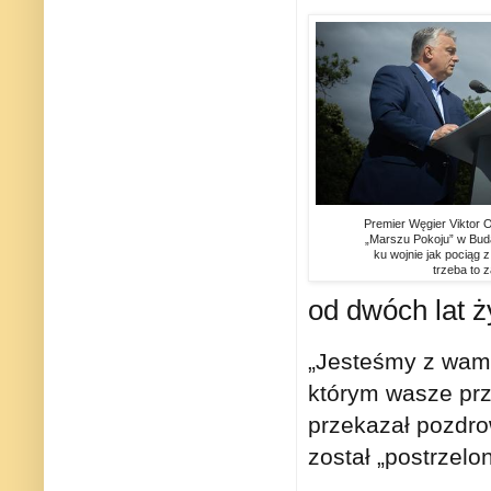
Premier Węgier Viktor 
„Marszu Pokoju” w Bud
ku wojnie jak pociąg 
trzeba to 
od dwóch lat ż
„Jesteśmy z wami
którym wasze prz
przekazał pozdr
został „postrzelo