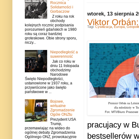
Rocznica
Solidarności i
Gorbaczow
wtorek, 13 sierpnia 
Z roku na rok
Viktor Orbán
obchody
kolejnych rocznic podpisania
Tagi:
Cywilizacja
,
Europa
,
Geopoli
porozumień gdańskich w 1980
roku są coraz bardziej
groteskowe. Obie strony sporu,
niczy...
Niepodległość a
suwerenność
Jak co roku w
dniu 11 listopada
obchodzimy
Narodowe
Święto Niepodległości,
ustanowione w 1937 roku, a
przywrócone jako święto
państwowe w ...
Bojowe,
Premier Orb
á
n na
Letni
wirtualne
dla młodzieży w Tu
Zgromadzenie
Fot. MTI/Biuro Prasowe 
Ogóle ONZtu
Prezydent USA
pracujacy w Bu
Trump,
przemawiając na wideo do
ogólnej debaty Zgromadzenia
bestsellerów 
Ogólnego ONZ, prowokacyjnie