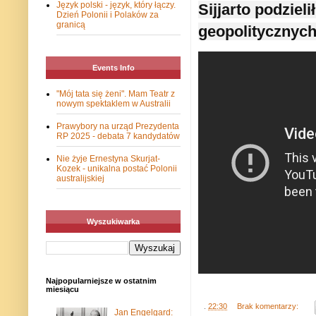
Język polski - język, który łączy.
Sijjarto podziel
Dzień Polonii i Polaków za
granicą
geopolitycznych
Events Info
"Mój tata się żeni". Mam Teatr z
nowym spektaklem w Australii
Prawybory na urząd Prezydenta
RP 2025 - debata 7 kandydatów
Nie żyje Ernestyna Skurjat-
Kozek - unikalna postać Polonii
australijskiej
Wyszukiwarka
Najpopularniejsze w ostatnim
miesiącu
.
22:30
Brak komentarzy:
Jan Engelgard: