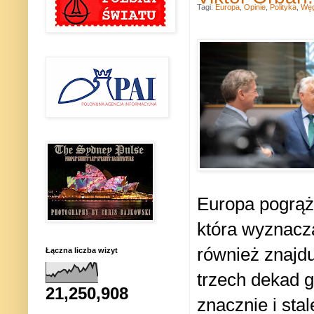
Tagi:
Europa
,
Opinie
,
Polityka
,
Wę
Europa pogrążo
która wyznacz
również znajdu
Łączna liczba wizyt
trzech dekad 
21,250,908
znacznie i stal