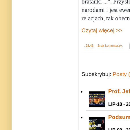
bratanki ...". Prz
narodami i jest e
relacjach, tak obec
Czytaj więcej >>
.
23:43
Brak komentarzy:
Subskrybuj:
Posty 
Prof. J
LIP-10 - 2
Podsum