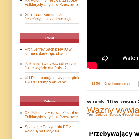
XX Polonijny Festiwal Zespołów
Folklorystycznych w Rzeszowie
Gen. Leon Komornicki:
Jesteśmy jak dzieci we mgle
Świat
Prof. Jeffrey Sachs: NATO w
stanie cakowitego chaosu
Pakt migracyjny wszedł w życie.
Jakie wyjście dla Polski?
Xi i Putin budują nowy porządek
świata! Trump wykiwany
.
22:56
Brak komentarzy:
wtorek, 16 września 
Polonia
Ważny wywiad
XX Polonijny Festiwal Zespołów
Tagi:
Białoruś
,
Europa
,
Geopolityk
Folklorystycznych w Rzeszowie
Spotkanie Prezydenta RP z
Polonią na Florydzie
Przebywający w