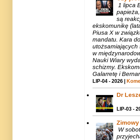
1 lipca 
papieża,
są reakc
ekskomunikę (lat
Piusa X w związk
mandatu. Kara do
utożsamiających 
w międzynarodow
Nauki Wiary wyda
schizmy. Ekskomu
Galarretę i Bernar
LIP-04 - 2026 |
Komen
Dr Lesze
LIP-03 - 2
Zimowy 
W sobotę
przyjech