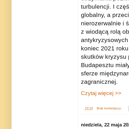
turbulencji. I cz
globalny, a przec
nierozerwalnie i 
z wiodącą rolą o
antykryzysowych
koniec 2021 roku
skutków kryzysu 
Budapesztu miały
sferze międzynar
zagranicznej.
Czytaj więcej >>
.
23:19
Brak komentarzy:
niedziela, 22 maja 2