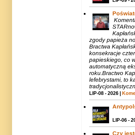
LIP-09 - 2
Poświat
Komenta
STARnow
Kapłańsk
zgody papieża n
Bractwa Kapłańsk
konsekracje czte
papieskiego, co w
automatyczną eks
roku.Bractwo Ka
lefebrystami, to
tradycjonalistycz
LIP-08 - 2026 |
Komen
Antypols
LIP-06 - 2
Czy jes