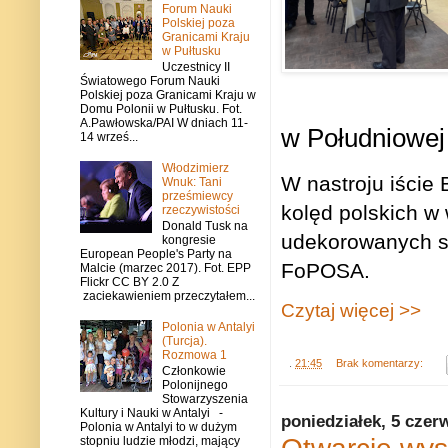
Forum Nauki
Polskiej poza
Granicami Kraju
w Pułtusku
Uczestnicy II
Światowego Forum Nauki
Polskiej poza Granicami Kraju w
Domu Polonii w Pułtusku. Fot.
A.Pawłowska/PAI W dniach 11-
w Południowej 
14 wrześ...
Włodzimierz
W nastroju iście
Wnuk: Tani
prześmiewcy
kolęd polskich w
rzeczywistości
Donald Tusk na
udekorowanych s
kongresie
European People's Party na
FoPOSA.
Malcie (marzec 2017). Fot. EPP
Flickr CC BY 2.0 Z
zaciekawieniem przeczytałem...
Czytaj więcej >>
Polonia w Antalyi
(Turcja).
Rozmowa 1
.
21:45
Brak komentarzy:
Członkowie
Polonijnego
Stowarzyszenia
Kultury i Nauki w Antalyi -
poniedziałek, 5 czer
Polonia w Antalyi to w dużym
Otwarcie wys
stopniu ludzie młodzi, mający