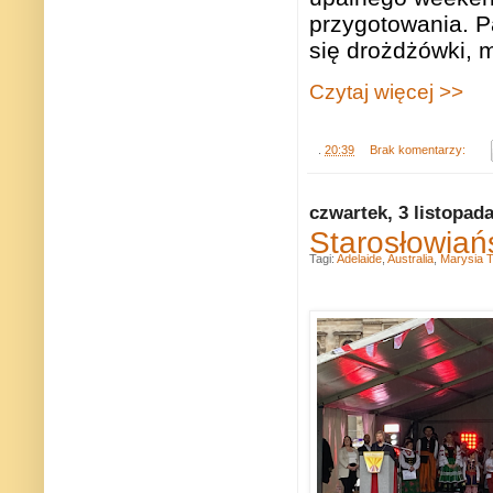
przygotowania. P
się drożdżówki, m
Czytaj więcej >>
.
20:39
Brak komentarzy:
czwartek, 3 listopad
Starosłowiań
Tagi:
Adelaide
,
Australia
,
Marysia T