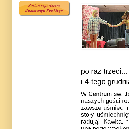
po raz trzeci..
i 4-tego grudn
W Centrum św. Ja
naszych gości rod
zawsze uśmiechni
stoły, uśmiechnię
radują! Kawka, h
upalnego weekend