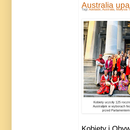
Australia up
Tagi:
Adelaide
,
Australia
,
Marysia T
Kobiety uczciły 125 rocz
Australijek
w wyborach fe
przed Parlamentem A
Kobiety i Obyw