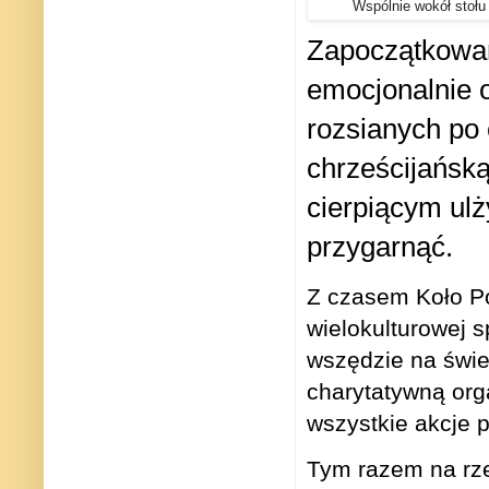
Wspólnie wokół stołu 
Zapoczątkowan
emocjonalnie 
rozsianych po 
chrześcijańską
cierpiącym ulż
przygarnąć.
Z czasem Koło Po
wielokulturowej s
wszędzie na świe
charytatywną orga
wszystkie akcje 
Tym razem na rz