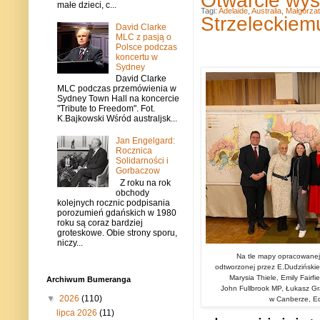
małe dzieci, c...
Tagi:
Adelaide
,
Australia
,
Małgorza
Strzeleckiem
David Clarke
MLC z pasją o
Polsce podczas
koncertu w
Sydney
David Clarke
MLC podczas przemówienia w
Sydney Town Hall na koncercie
"Tribute to Freedom". Fot.
K.Bajkowski Wśród australjsk...
Jan Engelgard:
Rocznica
Solidarności i
Gorbaczow
Z roku na rok
obchody
kolejnych rocznic podpisania
porozumień gdańskich w 1980
roku są coraz bardziej
groteskowe. Obie strony sporu,
niczy...
Na tle mapy opracowanej 
odtworzonej przez E.Dudzińskie
Marysia Thiele, Emily Fairfi
Archiwum Bumeranga
John Fullbrook MP, Łukasz Gr
▼
2026
(110)
w Canberze, Ed
lipca 2026
(11)