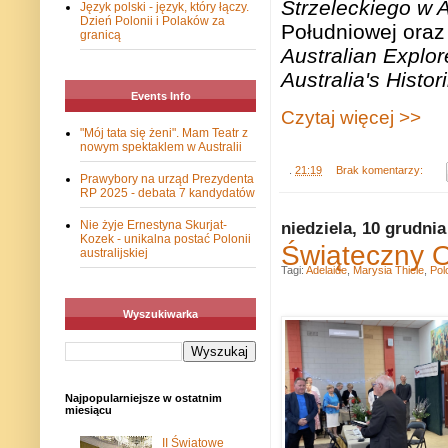
Strzeleckiego w 
Język polski - język, który łączy.
Dzień Polonii i Polaków za
Południowej ora
granicą
Australian Explore
Australia's Histor
Events Info
Czytaj więcej >>
"Mój tata się żeni". Mam Teatr z
nowym spektaklem w Australii
.
21:19
Brak komentarzy:
Prawybory na urząd Prezydenta
RP 2025 - debata 7 kandydatów
niedziela, 10 grudnia
Nie żyje Ernestyna Skurjat-
Kozek - unikalna postać Polonii
Świąteczny O
australijskiej
Tagi:
Adelaide
,
Marysia Thiele
,
Pol
Wyszukiwarka
Najpopularniejsze w ostatnim
miesiącu
II Światowe