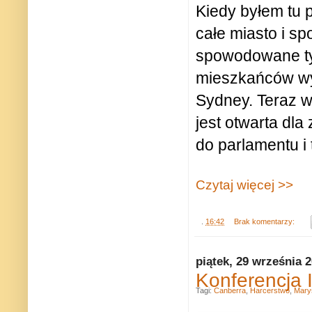
Kiedy byłem tu 
całe miasto i sp
spowodowane ty
mieszkańców wy
Sydney. Teraz ws
jest otwarta dla
do parlamentu i
Czytaj więcej >>
.
16:42
Brak komentarzy:
piątek, 29 września 
Konferencja I
Tagi:
Canberra
,
Harcerstwo
,
Mary