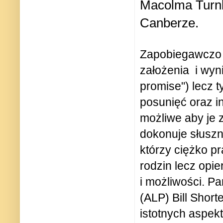
Macolma Turnb
Canberze.
Zapobiegawczo o
założenia
i wyn
promise") lecz
posunięć oraz in
możliwe aby je 
dokonuje słuszn
którzy ciężko pr
rodzin lecz opi
i możliwości. P
(ALP) Bill Shor
istotnych aspe