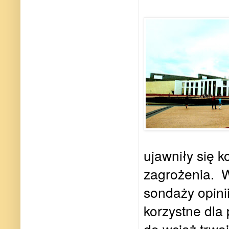
ujawniły się k
zagrożenia.
W
sondaży opini
korzystne dla
do wciąż trwa