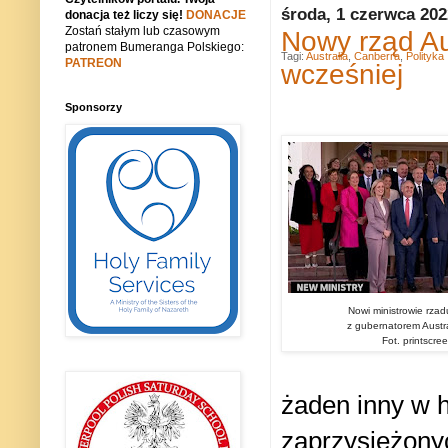
środa, 1 czerwca 202
donacja też liczy się!
DONACJE
Zostań stałym lub czasowym
Nowy rząd Aus
patronem Bumeranga Polskiego:
Tagi:
Australia
,
Canberra
,
Polityka
PATREON
wcześniej
Sponsorzy
Nowi ministrowie rza
z gubernatorem Austra
Fot. printscr
żaden inny w his
zaprzysiężony