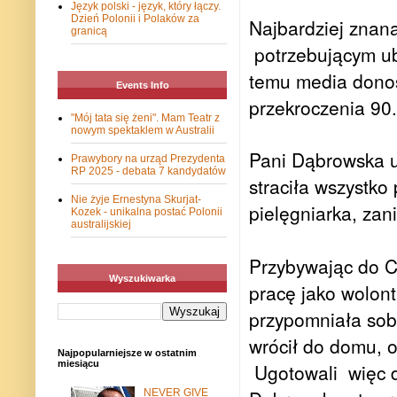
Język polski - język, który łączy.
Dzień Polonii i Polaków za
Najbardziej znana
granicą
potrzebującym 
temu media donosi
Events Info
przekroczenia 90.
"Mój tata się żeni". Mam Teatr z
nowym spektaklem w Australii
Pani Dąbrowska ur
Prawybory na urząd Prezydenta
RP 2025 - debata 7 kandydatów
straciła wszystko
Nie żyje Ernestyna Skurjat-
pielęgniarka, zan
Kozek - unikalna postać Polonii
australijskiej
Przybywając do C
Wyszukiwarka
pracę jako wolon
przypomniała sobi
wrócił do domu, 
Najpopularniejsze w ostatnim
miesiącu
Ugotowali
więc 
NEVER GIVE