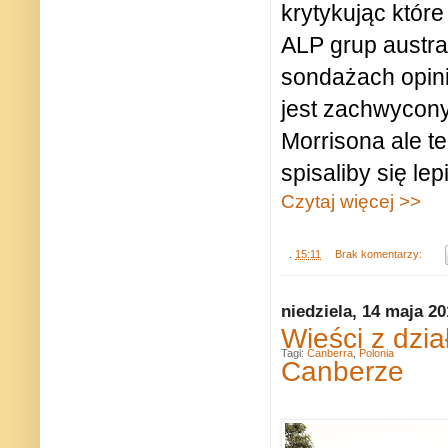
krytykując któr
ALP grup austra
sondażach opini
jest zachwycony
Morrisona ale t
spisaliby się lepi
Czytaj więcej >>
.
15:11
Brak komentarzy:
niedziela, 14 maja 2
Wieści z dzia
Tagi:
Canberra
,
Polonia
Canberze