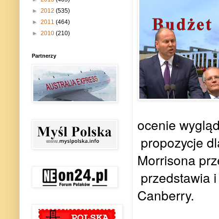
►
2012
(535)
►
2011
(464)
►
2010
(210)
Partnerzy
ocenie wygląd
propozycje dl
Morrisona pr
przedstawia i
Canberry.