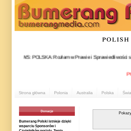
polish
NEWS: POLSKA: Rozłam w Prawie i Sprawiedliwości stał się fakt
POLONI
Strona główna
Polonia
Australia
Polska
Świa
Donacje
Pokazy
Bumerang Polski istnieje dzięki
wsparciu Sponsorów i
Czytelników portalu. Twoja