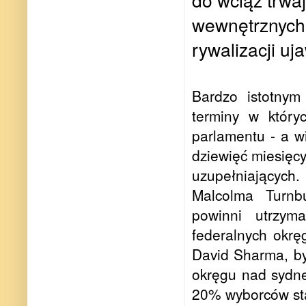
wewnętrznych 
rywalizacji u
Bardzo istotnym
terminy w który
parlamentu - a w
dziewięć miesięc
uzupełniających
Malcolma Turnbu
powinni utrzyma
federalnych okr
David Sharma, był
okręgu nad sydne
20% wyborców sta