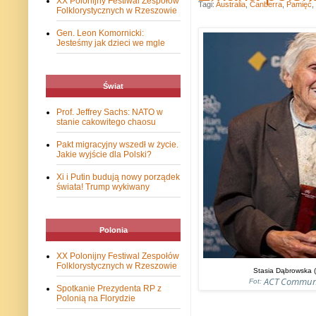
XX Polonijny Festiwal Zespołów
Tagi:
Australia
,
Canberra
,
Pamięć
,
Folklorystycznych w Rzeszowie
Gen. Leon Komornicki:
Jesteśmy jak dzieci we mgle
Świat
Prof. Jeffrey Sachs: NATO w
stanie cakowitego chaosu
Pakt migracyjny wszedł w życie.
Jakie wyjście dla Polski?
Xi i Putin budują nowy porządek
świata! Trump wykiwany
Polonia
XX Polonijny Festiwal Zespołów
Folklorystycznych w Rzeszowie
Stasia Dąbrowska 
ACT Communit
Fot:
Spotkanie Prezydenta RP z
Polonią na Florydzie