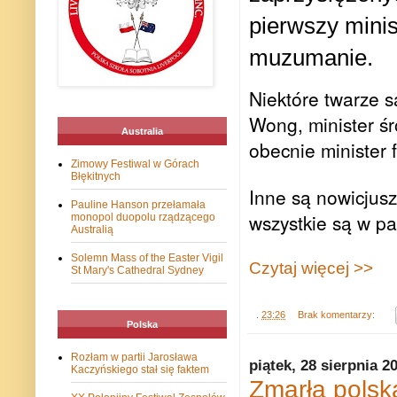
pierwszy minist
muzumanie.
Niektóre twarze s
Wong, minister śr
Australia
obecnie minister 
Zimowy Festiwal w Górach
Błękitnych
Inne są nowicjusz
Pauline Hanson przełamała
wszystkie są w pa
monopol duopolu rządzącego
Australią
Solemn Mass of the Easter Vigil
Czytaj więcej >>
St Mary's Cathedral Sydney
.
23:26
Brak komentarzy:
Polska
Rozłam w partii Jarosława
piątek, 28 sierpnia 2
Kaczyńskiego stał się faktem
Zmarła polsk