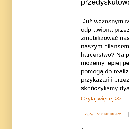
przedyskutowa
Już wczesnym r
odprawioną przez
zmobilizować nas
naszym bilansem 
harcerstwo? Na p
możemy lepiej peł
pomogą do realiza
przykazań i prze
skończyliśmy dysk
Czytaj więcej >>
.
22:23
Brak komentarzy: