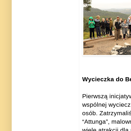
Wycieczka do Be
Pierwszą inicjat
wspólnej wyciecz
osób. Zatrzymal
“Attunga”, malow
wiele atrakcji dl