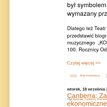
był symbolem 
wymazany prz
Dlatego też
Teatr
przedstawić biog
muzycznego „KO
100. Rocznicy Od
Czytaj więcej >>
.
23:11
Brak komentarzy:
wtorek, 18 września 
Canberra: Za
Tagi:
Australia
,
Canberra
,
Ekonomi
ekonomiczne