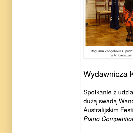
Bogumiła Żongołłowicz podcza
w Ambasadzie 
Wydawnicza K
Spotkanie z udzi
dużą swadą Wanda
Australijskim Fe
Piano Competitio