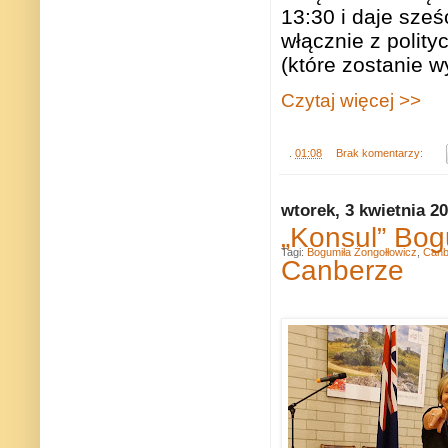
13:30 i daje sześ
włącznie z polit
(które zostanie w
Czytaj więcej >>
.
01:08
Brak komentarzy:
wtorek, 3 kwietnia 2
„Konsul” Bog
Tagi:
Bogumiła Żongołłowicz
,
Canb
Canberze