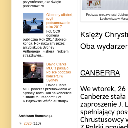
przywrócone jako święto
państwowe w ...
Globalny alfabet,
Podczas uroczystości Jubile
czyli
Lechowicza w Mara
podsumowanie
roku 2017
Księży Chryst
Fot. CC0
domena
publiczna Rok 2017 dobiegł
Oba
wydarzen
końca. Rok nazwany przez
arcybiskupa Sydney
Anthonego Fishera "rokiem
straszliwym...
David Clarke
MLC z pasją o
CANBERRA
Polsce podczas
koncertu w
Sydney
David Clarke
We wtorek, 26 
MLC podczas przemówienia w
Sydney Town Hall na koncercie
Canberze stała
"Tribute to Freedom". Fot.
K.Bajkowski Wśród australjsk...
zaproszenie J. 
spełniający pos
Archiwum Bumeranga
Chrustusowcy w
▼
2026
(110)
Z Polski przyje