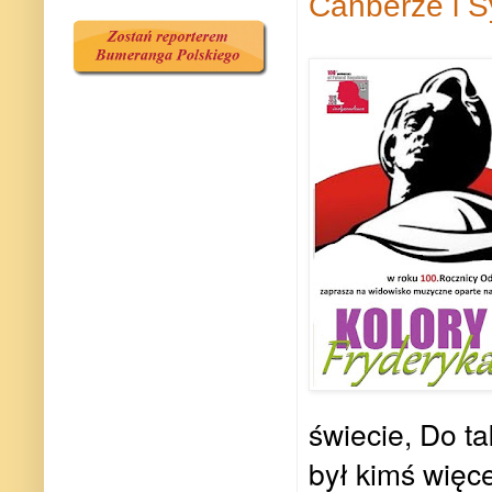
Canberze i 
świecie, Do t
był kimś więc