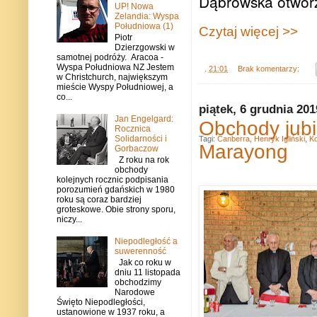
Dąbrowska otworzy
UP! Nowa
Zelandia: Wyspa
Południowa (1)
Czytaj więcej >>
Piotr
Dzierzgowski w
samotnej podróży. Aracoa -
Wyspa Południowa NZ Jestem
.
21:01
Brak komentarzy:
w Christchurch, największym
mieście Wyspy Południowej, a
co...
piątek, 6 grudnia 201
Jan Engelgard:
Obchody jubi
Rocznica
Solidarności i
Tagi:
Canberra
,
Henryk Igliński
,
Ko
Marayong
Gorbaczow
Z roku na rok
obchody
kolejnych rocznic podpisania
porozumień gdańskich w 1980
roku są coraz bardziej
groteskowe. Obie strony sporu,
niczy...
Niepodległość a
suwerenność
Jak co roku w
dniu 11 listopada
obchodzimy
Narodowe
Święto Niepodległości,
ustanowione w 1937 roku, a