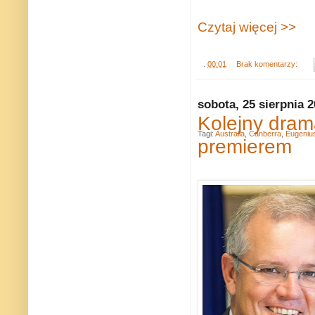
Czytaj więcej >>
.
00:01
Brak komentarzy:
sobota, 25 sierpnia 
Kolejny dram
Tagi:
Australia
,
Canberra
,
Eugeniu
premierem