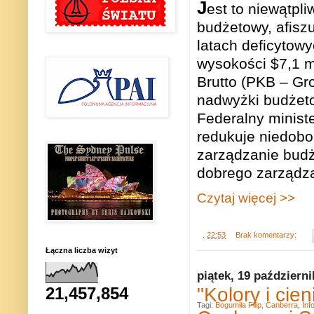
J
est to niewątpl
budżetowy, afisz
latach deficyto
wysokości $7,1 m
Brutto (PKB – Gr
nadwyżki budżet
Federalny minist
redukuje niedobo
zarządzanie budż
dobrego zarządz
Czytaj więcej >>
.
22:53
Brak komentarzy:
Łączna liczba wizyt
piątek, 19 październ
"Kolory i cie
21,457,854
Tagi:
Bogumiła Filip
,
Canberra
,
Inf