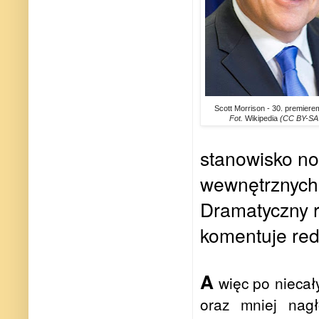
Scott Morrison - 30. premierem
Fot.
Wikipedia
(CC BY-SA 
stanowisko n
wewnętrznych 
Dramatyczny r
komentuje red
A
więc po niecał
oraz mniej nagł