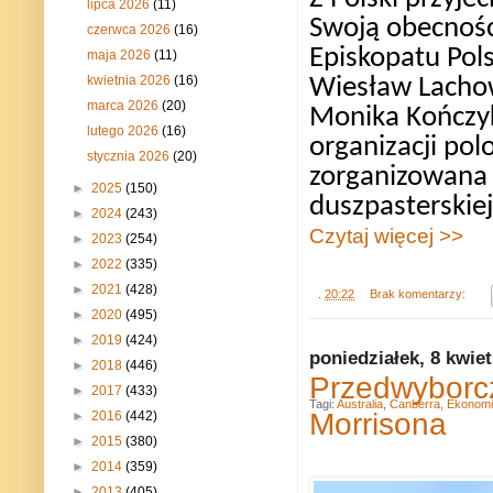
lipca 2026
(11)
Swoją obecnośc
czerwca 2026
(16)
Episkopatu Pols
maja 2026
(11)
kwietnia 2026
(16)
Wiesław Lachow
marca 2026
(20)
Monika Kończyk
lutego 2026
(16)
organizacji pol
stycznia 2026
(20)
zorganizowana z
►
2025
(150)
duszpasterskiej
►
2024
(243)
Czytaj więcej >>
►
2023
(254)
►
2022
(335)
►
2021
(428)
.
20:22
Brak komentarzy:
►
2020
(495)
►
2019
(424)
poniedziałek, 8 kwie
►
2018
(446)
Przedwyborcz
►
2017
(433)
Tagi:
Australia
,
Canberra
,
Ekonomi
Morrisona
►
2016
(442)
►
2015
(380)
►
2014
(359)
►
2013
(405)