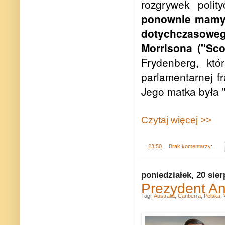
rozgrywek polit
ponownie mamy 
dotychczasoweg
Morrisona ("Sc
Frydenberg, któ
parlamentarnej fr
Jego matka była "
Czytaj więcej >>
.
23:50
Brak komentarzy:
poniedziałek, 20 sier
Prezydent And
Tagi:
Australia
,
Canberra
,
Polska
,