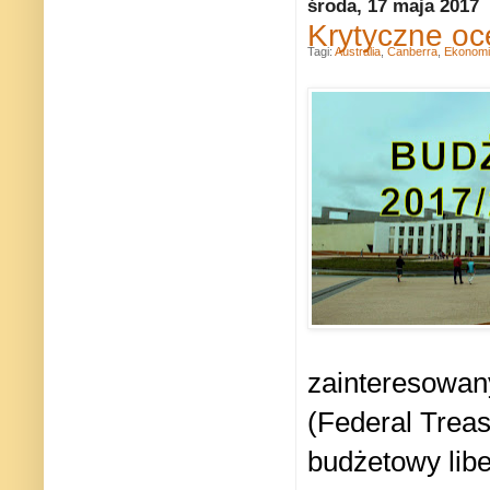
środa, 17 maja 2017
Krytyczne oc
Tagi:
Australia
,
Canberra
,
Ekonomi
zainteresowan
(Federal Treas
budżetowy lib