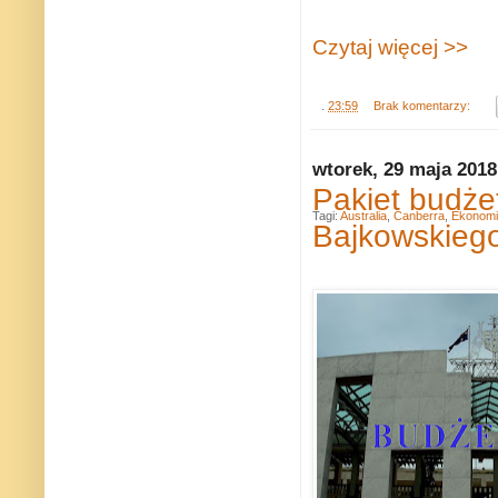
Czytaj więcej >>
.
23:59
Brak komentarzy:
wtorek, 29 maja 2018
Pakiet budże
Tagi:
Australia
,
Canberra
,
Ekonomi
Bajkowskieg