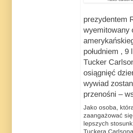
prezydentem R
wyemitowany o
amerykańskiego
południem , 9 
Tucker Carlson
osiągnięć dzie
wywiad zostan
przenośni – ws
Jako osoba, któr
zaangażować się 
lepszych stosun
Tuckera Carlsona