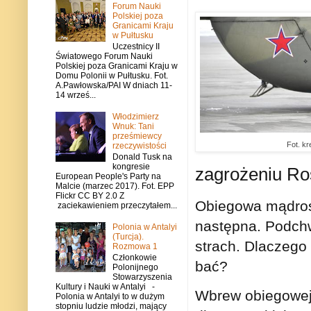
Forum Nauki
Polskiej poza
Granicami Kraju
w Pułtusku
Uczestnicy II
Światowego Forum Nauki
Polskiej poza Granicami Kraju w
Domu Polonii w Pułtusku. Fot.
A.Pawłowska/PAI W dniach 11-
14 wrześ...
Włodzimierz
Wnuk: Tani
prześmiewcy
Fot. kr
rzeczywistości
Donald Tusk na
kongresie
zagrożeniu Ro
European People's Party na
Malcie (marzec 2017). Fot. EPP
Flickr CC BY 2.0 Z
Obiegowa mądrość
zaciekawieniem przeczytałem...
następna. Podchw
Polonia w Antalyi
(Turcja).
strach. Dlaczego
Rozmowa 1
Członkowie
bać?
Polonijnego
Stowarzyszenia
Kultury i Nauki w Antalyi -
Wbrew obiegowej o
Polonia w Antalyi to w dużym
stopniu ludzie młodzi, mający