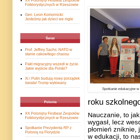
XX Polonijny Festiwal Zespołów
Folklorystycznych w Rzeszowie
Gen. Leon Komornicki:
Jesteśmy jak dzieci we mgle
Świat
Prof. Jeffrey Sachs: NATO w
stanie cakowitego chaosu
Pakt migracyjny wszedł w życie.
Jakie wyjście dla Polski?
Xi i Putin budują nowy porządek
świata! Trump wykiwany
Spotkanie edukacyjne w
roku szkolneg
Polonia
Nauczanie, to jak
XX Polonijny Festiwal Zespołów
Folklorystycznych w Rzeszowie
wygasł, lecz wes
płomień zniknie, 
Spotkanie Prezydenta RP z
Polonią na Florydzie
w edukacji, to n