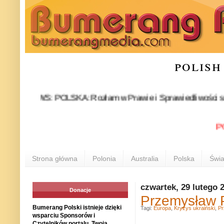
polish
NEWS: POLSKA: Rozłam w Prawie i Sprawiedliwości stał się fak
POLONI
Strona główna
Polonia
Australia
Polska
Świa
czwartek, 29 lutego 
Donacje
Przemysław P
Bumerang Polski istnieje dzięki
Tagi:
Europa
,
Kryzys ukraiński
,
Pr
wsparciu Sponsorów i
Czytelników portalu. Twoja