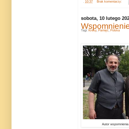
.
10:37
Brak komentarzy:
sobota, 10 lutego 20
Wspomnienie 
Tagi:
Kresy
,
Pamięć
,
Polska
Autor wspomnienia