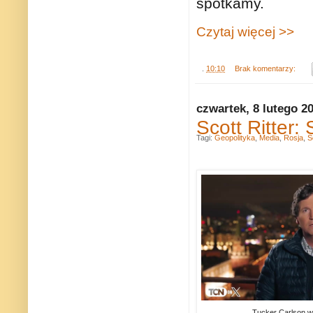
spotkamy.
Czytaj więcej >>
.
10:10
Brak komentarzy:
czwartek, 8 lutego 2
Scott Ritter:
Tagi:
Geopolityka
,
Media
,
Rosja
,
S
Tucker Carlson w