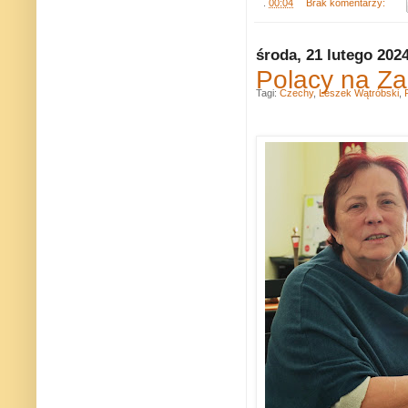
.
00:04
Brak komentarzy:
środa, 21 lutego 202
Polacy na Za
Tagi:
Czechy
,
Leszek Wątróbski
,