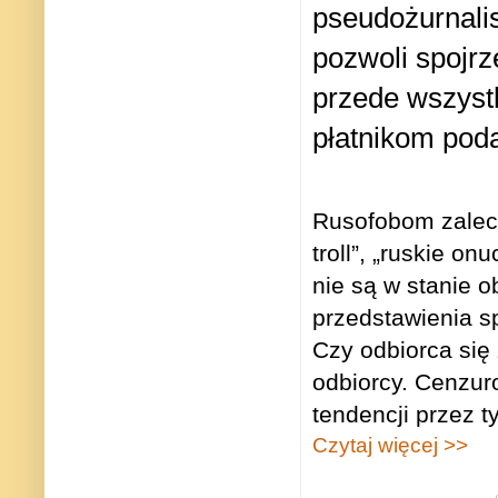
pseudożurnali
pozwoli spojrz
przede wszystk
płatnikom pod
Rusofobom zaleci
troll”, „ruskie o
nie są w stanie o
przedstawienia s
Czy odbiorca się 
odbiorcy. Cenzur
tendencji przez 
Czytaj więcej >>