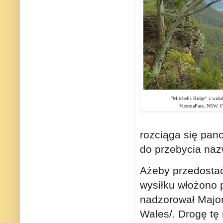
"Mitchells Ridge" z wido
VictoriaPass, NSW.
F
rozciąga się pan
do przebycia naz
Ażeby przedostać
wysiłku włożono 
nadzorował Major
Wales/. Drogę tę 