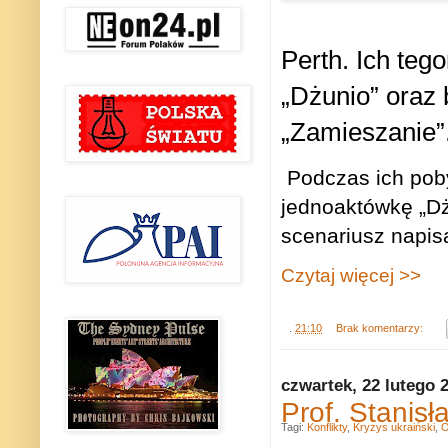
Perth. Ich teg
„Dżunio” oraz b
„Zamieszanie”
Podczas ich pob
jednoaktówkę „Dżu
scenariusz napisa
Czytaj więcej >>
.
21:10
Brak komentarzy:
czwartek, 22 lutego 
Prof. Stanisł
Tagi:
Konflikty
,
Kryzys ukraiński
,
O