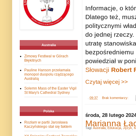
Informacje, o kt
Dlatego też, mus
politycznymi wł
do jednej rzeczy
utratę stanowisk
Australia
bezpośredniemu u
Zimowy Festiwal w Górach
powiedział w pon
Błękitnych
Słowacji
Robert 
Pauline Hanson przełamała
monopol duopolu rządzącego
Australią
Czytaj więcej >>
Solemn Mass of the Easter Vigil
St Mary's Cathedral Sydney
.
09:37
Brak komentarzy:
Polska
środa, 28 lutego 202
Marianna Ła
Rozłam w partii Jarosława
Kaczyńskiego stał się faktem
Tagi:
Australia
,
Edukacja
,
Język
,
M