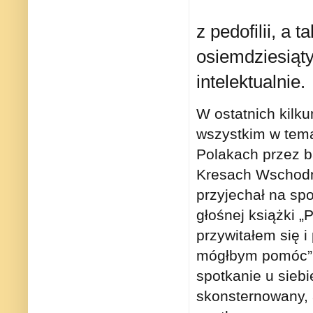
z pedofilii, a 
osiemdziesią
intelektualnie.
W ostatnich kilk
wszystkim w tema
Polakach przez b
Kresach Wschodni
przyjechał na spo
głośnej książki 
przywitałem się i
mógłbym pomóc”,
spotkanie u sieb
skonsternowany, 