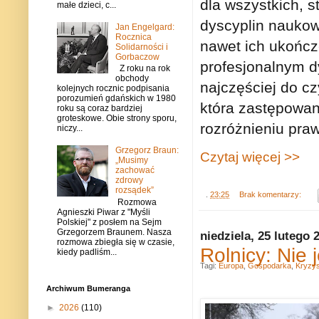
dla wszystkich, 
małe dzieci, c...
dyscyplin naukowy
Jan Engelgard:
Rocznica
nawet ich ukończe
Solidarności i
Gorbaczow
profesjonalnym dy
Z roku na rok
obchody
najczęściej do c
kolejnych rocznic podpisania
porozumień gdańskich w 1980
która zastępowan
roku są coraz bardziej
groteskowe. Obie strony sporu,
rozróżnieniu praw
niczy...
Grzegorz Braun:
Czytaj więcej >>
„Musimy
zachować
zdrowy
rozsądek”
.
23:25
Brak komentarzy:
Rozmowa
Agnieszki Piwar z "Myśli
Polskiej" z posłem na Sejm
Grzegorzem Braunem. Nasza
niedziela, 25 lutego 
rozmowa zbiegła się w czasie,
Rolnicy: Nie
kiedy padliśm...
Tagi:
Europa
,
Gospodarka
,
Kryzys
Archiwum Bumeranga
►
2026
(110)