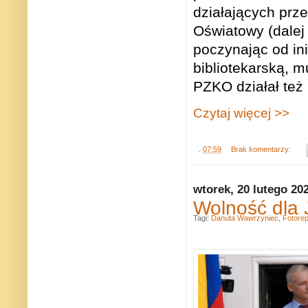
działających prze
Oświatowy (dalej
poczynając od ini
bibliotekarską, m
PZKO działał też
Czytaj więcej >>
.
07:59
Brak komentarzy:
wtorek, 20 lutego 20
Wolność dla 
Tagi:
Danuta Wawrzyniec
,
Fotorep