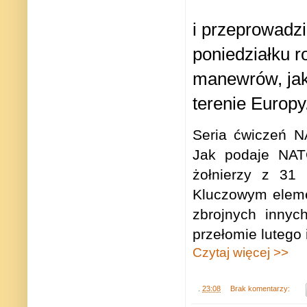
i przeprowadz
poniedziałku r
manewrów, jak
terenie Europy
Seria ćwiczeń N
Jak podaje NATO
żołnierzy z 31 
Kluczowym eleme
zbrojnych innyc
przełomie lutego 
Czytaj więcej >>
.
23:08
Brak komentarzy: