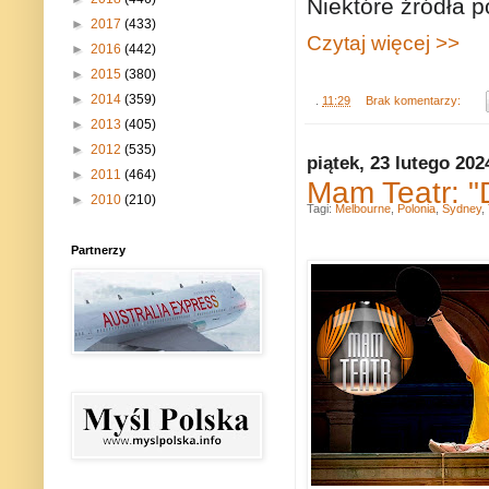
Niektóre źródła p
►
2017
(433)
Czytaj więcej >>
►
2016
(442)
►
2015
(380)
►
2014
(359)
.
11:29
Brak komentarzy:
►
2013
(405)
►
2012
(535)
piątek, 23 lutego 202
►
2011
(464)
Mam Teatr: "
►
2010
(210)
Tagi:
Melbourne
,
Polonia
,
Sydney
,
Partnerzy