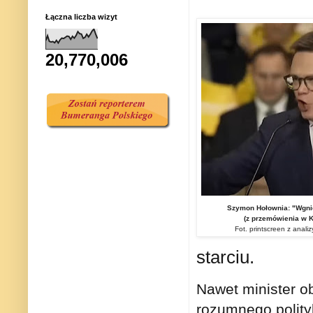
Łączna liczba wizyt
20,770,006
Szymon Hołownia: "Wgnie
(z przemówienia w K
Fot. printscreen z anal
starciu.
Nawet minister o
rozumnego polityk