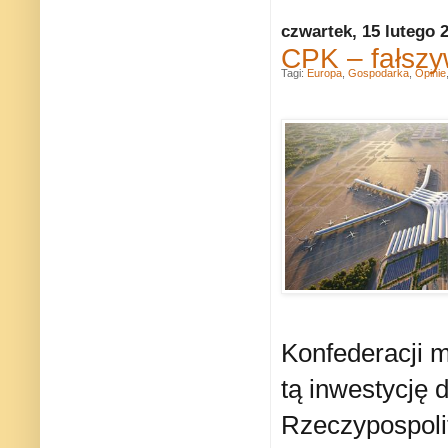
czwartek, 15 lutego 
CPK – fałszy
Tagi:
Europa
,
Gospodarka
,
Opinie
Konfederacji m
tą inwestycję 
Rzeczypospolit