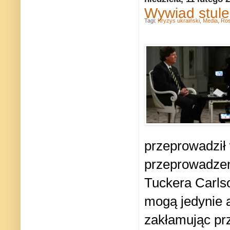
Wywiad stule
Tagi:
Kryzys ukraiński
,
Media
,
Ros
przeprowadził
przeprowadzeni
Tuckera Carls
mogą jedynie 
zakłamując prz