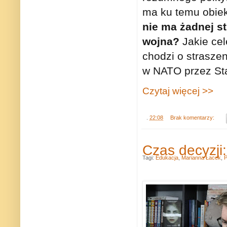
ma ku temu obiek
nie ma żadnej s
wojna?
Jakie cel
chodzi o straszen
w NATO przez Sta
Czytaj więcej >>
.
22:08
Brak komentarzy:
Czas decyzji:
Tagi:
Edukacja
,
Marianna Łacek
,
P