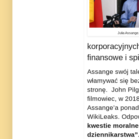
Julia Assange.
korporacyjnych
finansowe i sp
Assange swój tal
włamywać się bez
stronę. John Pil
filmowiec, w 2018
Assange’a ponad 
WikiLeaks. Odpo
kwestie moralne,
dziennikarstwa”