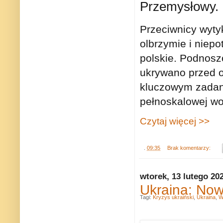
Przemysłowy.
Przeciwnicy wyty
olbrzymie i niep
polskie. Podnoszo
ukrywano przed o
kluczowym zadani
pełnoskalowej wo
Czytaj więcej >>
.
09:35
Brak komentarzy:
wtorek, 13 lutego 20
Ukraina: Now
Tagi:
Kryzys ukraiński
,
Ukraina
,
W