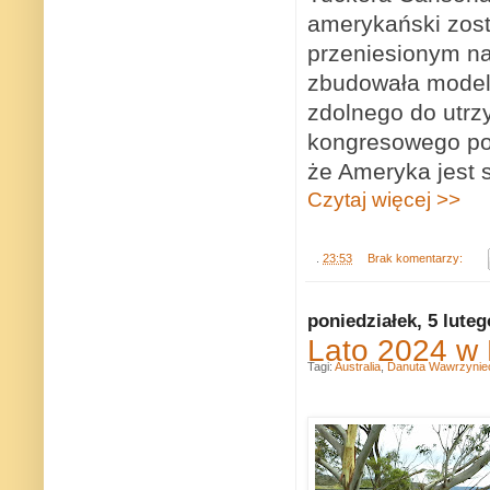
amerykański zost
przeniesionym na 
zbudowała model 
zdolnego do utr
kongresowego po
że Ameryka jest s
Czytaj więcej >>
.
23:53
Brak komentarzy:
poniedziałek, 5 lute
Lato 2024 w K
Tagi:
Australia
,
Danuta Wawrzynie