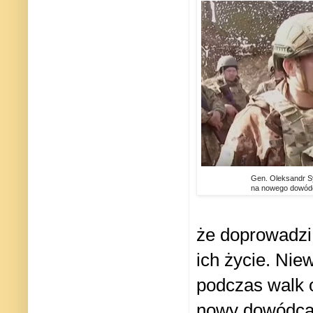
Gen. Oleksandr Sy
na nowego dowódce
że doprowadzi 
ich życie. Ni
podczas walk 
nowy dowódc