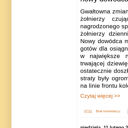
Gwałtowna zmiana
żołnierzy czu
nagrodzonego spe
żołnierzy dzienn
Nowy dowódca ma
gotów dla osiąg
w największe n
trwającej dziewi
ostatecznie dosz
straty były ogr
na linie frontu k
Czytaj więcej >>
.
07:51
Brak komentarzy:
niedziela, 11 lutego 