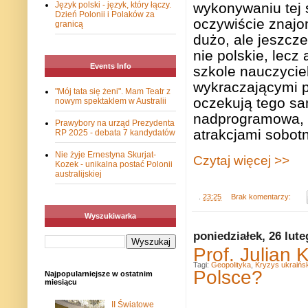
wykonywaniu tej 
Język polski - język, który łączy.
Dzień Polonii i Polaków za
oczywiście znajo
granicą
dużo, ale jeszcze
nie polskie, lecz
Events Info
szkole nauczyci
wykraczającymi po
"Mój tata się żeni". Mam Teatr z
oczekują tego sa
nowym spektaklem w Australii
nadprogramowa, 
Prawybory na urząd Prezydenta
atrakcjami sobot
RP 2025 - debata 7 kandydatów
Nie żyje Ernestyna Skurjat-
Czytaj więcej >>
Kozek - unikalna postać Polonii
australijskiej
.
23:25
Brak komentarzy:
Wyszukiwarka
poniedziałek, 26 lut
Prof. Julian
Tagi:
Geopolityka
,
Kryzys ukraińsk
Polsce?
Najpopularniejsze w ostatnim
miesiącu
II Światowe