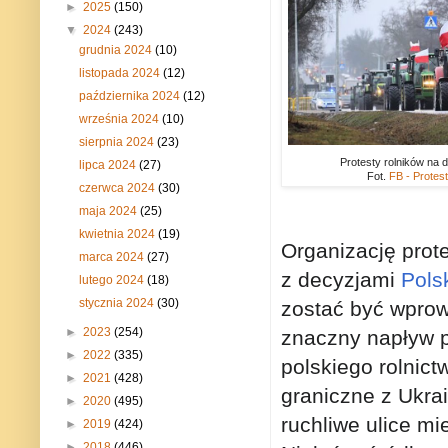
►
2025
(150)
▼
2024
(243)
grudnia 2024
(10)
listopada 2024
(12)
października 2024
(12)
września 2024
(10)
sierpnia 2024
(23)
Protesty rolników na d
lipca 2024
(27)
Fot.
FB - Protes
czerwca 2024
(30)
maja 2024
(25)
kwietnia 2024
(19)
Organizację prot
marca 2024
(27)
z decyzjami
Pols
lutego 2024
(18)
stycznia 2024
(30)
zostać być wpr
►
2023
(254)
znaczny napływ 
►
2022
(335)
polskiego rolnict
►
2021
(428)
graniczne z Ukrai
►
2020
(495)
ruchliwe ulice mi
►
2019
(424)
►
2018
(446)