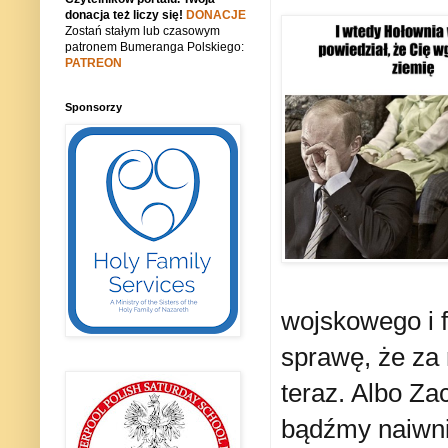
donacja też liczy się!
DONACJE
Zostań stałym lub czasowym
patronem Bumeranga Polskiego:
PATREON
Sponsorzy
wojskowego i f
sprawę, że za
teraz. Albo Za
bądźmy naiwni,