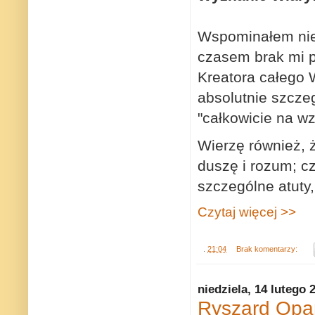
Wspominałem nie
czasem brak mi p
Kreatora całego W
absolutnie szczeg
"całkowicie na w
Wierzę również, 
duszę i rozum; cz
szczególne atuty
Czytaj więcej >>
.
21:04
Brak komentarzy:
niedziela, 14 lutego 
Ryszard Opar