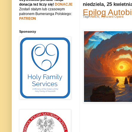
niedziela, 25 kwietni
donacja też liczy się!
DONACJE
Zostań stałym lub czasowym
Epilog Autob
patronem Bumeranga Polskiego:
Tagi:
AMEN
,
Ryszard Opara
PATREON
Sponsorzy