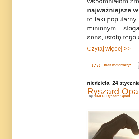
wspomniałem zre
najważniejsze w ż
to taki popularny
minionym... slog
sens, istotę teg
Czytaj więcej >>
.
11:50
Brak komentarzy:
niedziela, 24 styczni
Ryszard Opar
Tagi:
AMEN
,
Ryszard Opara