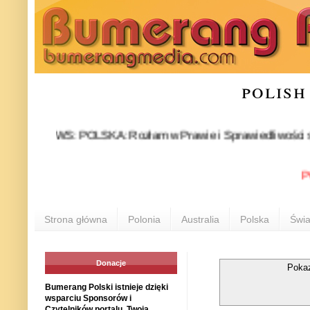
polish
NEWS: POLSKA: Rozłam w Prawie i Sprawiedliwości stał się fa
POLONI
Strona główna
Polonia
Australia
Polska
Świa
Donacje
Pokaz
Bumerang Polski istnieje dzięki
wsparciu Sponsorów i
Czytelników portalu. Twoja