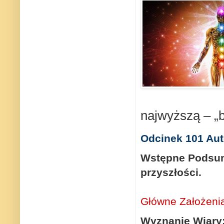
najwyższą – „b
Odcinek 101 Aut
Wstępne Podsumo
przyszłości.
Główne Założenia
Wyznanie Wiary