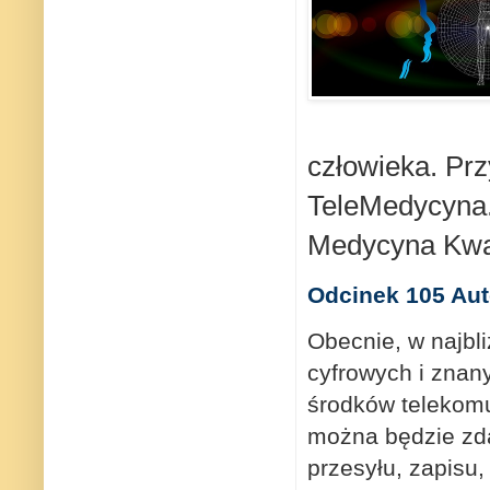
człowieka.
Prz
TeleMedycyna
Medycyna Kw
Odcinek 105 Aut
Obecnie, w najbli
cyfrowych i znan
środków telekomu
można będzie zda
przesyłu, zapisu, 