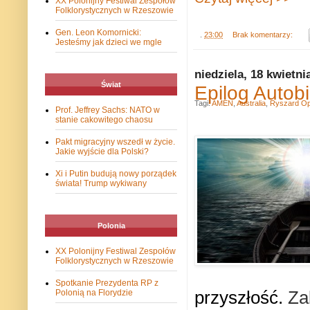
XX Polonijny Festiwal Zespołów
Folklorystycznych w Rzeszowie
Gen. Leon Komornicki:
.
23:00
Brak komentarzy:
Jesteśmy jak dzieci we mgle
niedziela, 18 kwietni
Świat
Epilog Autob
Tagi:
AMEN
,
Australia
,
Ryszard O
Prof. Jeffrey Sachs: NATO w
stanie cakowitego chaosu
Pakt migracyjny wszedł w życie.
Jakie wyjście dla Polski?
Xi i Putin budują nowy porządek
świata! Trump wykiwany
Polonia
XX Polonijny Festiwal Zespołów
Folklorystycznych w Rzeszowie
Spotkanie Prezydenta RP z
przyszłość.
Za
Polonią na Florydzie