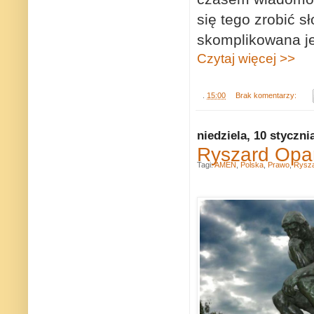
się tego zrobić s
skomplikowana je
Czytaj więcej >>
.
15:00
Brak komentarzy:
niedziela, 10 styczni
Ryszard Opar
Tagi:
AMEN
,
Polska
,
Prawo
,
Rysz