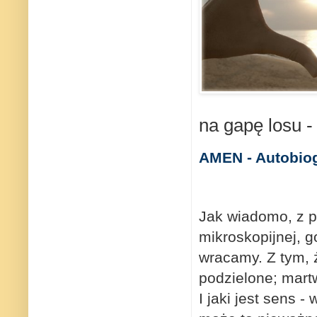
na gapę losu -
AMEN - Autobiog
Jak wiadomo, z 
mikroskopijnej, 
wracamy.
Z tym, 
podzielone; mart
I jaki jest sens 