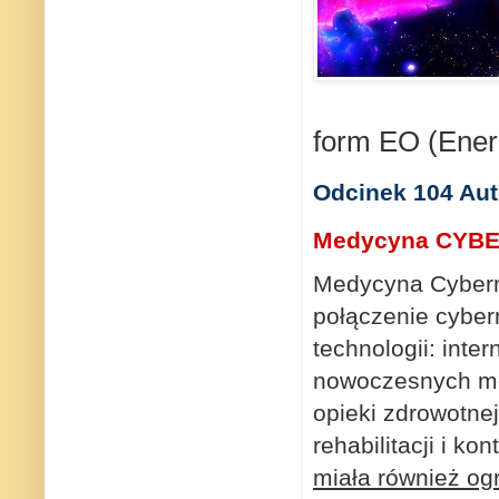
form EO (Energ
Odcinek 104 Aut
Medycyna CYBE
Medycyna Cyberne
połączenie cybe
technologii: inter
nowoczesnych me
opieki zdrowotnej 
rehabilitacji i ko
miała również ogr