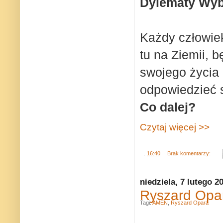
Dylematy Wyb
Każdy człowiek
tu na Ziemii, 
swojego życia 
odpowiedzieć s
Co dalej?
Czytaj więcej >>
.
16:40
Brak komentarzy:
niedziela, 7 lutego 2
Ryszard Opar
Tagi:
AMEN
,
Ryszard Opara