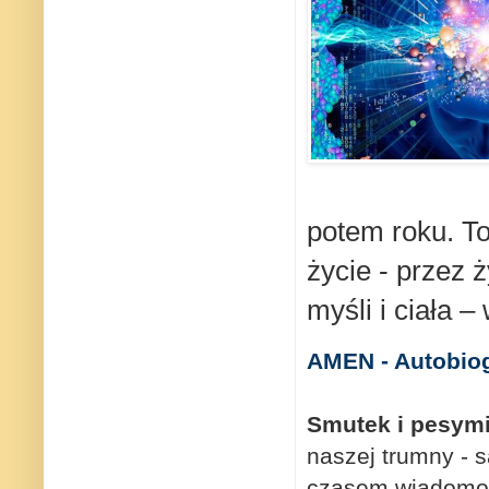
potem roku.
To
życie - przez 
myśli i ciała –
AMEN - Autobiog
Smutek i pesymi
naszej trumny - s
czasem wiadomo