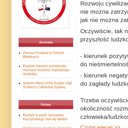
Rozwoju cywilizac
nie można zatrzy
jak nie można za
Oczywiście, tak n
przyszłość ludzko
Australia
Zimowy Festiwal w Górach
- kierunek pozyty
Błękitnych
do nieśmiertelnoś
Pauline Hanson przełamała
monopol duopolu rządzącego
- kierunek negaty
Australią
do zagłady ludzk
Solemn Mass of the Easter Vigil
St Mary's Cathedral Sydney
Trzeba oczywiści
Polska
okoliczność rozm
Rozłam w partii Jarosława
człowieka/ludzko
Kaczyńskiego stał się faktem
Czytaj więcej >>