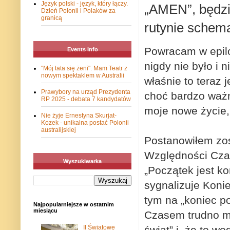
Język polski - język, który łączy.
„AMEN”, będzi
Dzień Polonii i Polaków za
granicą
rutynie schem
Powracam w epilog
Events Info
nigdy nie było i 
"Mój tata się żeni". Mam Teatr z
nowym spektaklem w Australii
właśnie to teraz 
Prawybory na urząd Prezydenta
choć bardzo ważn
RP 2025 - debata 7 kandydatów
moje nowe życie,
Nie żyje Ernestyna Skurjat-
Kozek - unikalna postać Polonii
australijskiej
Postanowiłem zos
Względności Cza
Wyszukiwarka
„Początek jest k
sygnalizuje Koni
tym na „koniec p
Najpopularniejsze w ostatnim
miesiącu
Czasem trudno mi
II Światowe
świat” i, że to wo