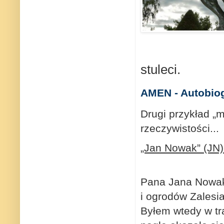
stuleci.
AMEN - Autobiog
Drugi przykład „m
rzeczywistości...
„Jan Nowak” (JN)
Pana Jana Nowaka
i ogrodów Zalesia
Byłem wtedy w tr