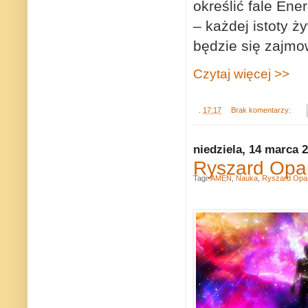
określić fale En
– każdej istoty ż
będzie się zajmo
Czytaj więcej >>
.
17:17
Brak komentarzy:
niedziela, 14 marca 
Ryszard Opa
Tagi:
AMEN
,
Nauka
,
Ryszard Opa