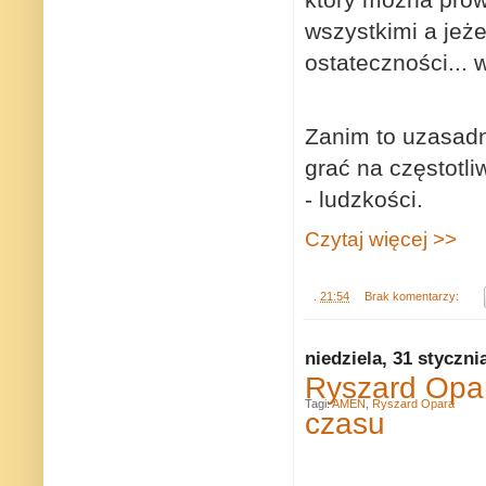
wszystkimi a jeże
ostateczności... 
Zanim to uzasadn
grać na częstotli
- ludzkości.
Czytaj więcej >>
.
21:54
Brak komentarzy:
niedziela, 31 styczni
Ryszard Opar
Tagi:
AMEN
,
Ryszard Opara
czasu