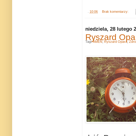
.
10:06
Brak komentarzy:
niedziela, 28 lutego 
Ryszard Opar
Tagi:
AMEN
,
Ryszard Opara
,
Zdro