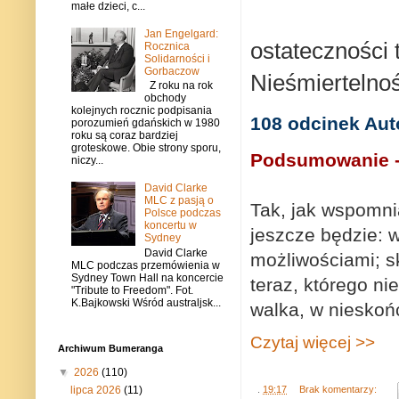
małe dzieci, c...
Jan Engelgard:
ostateczności 
Rocznica
Solidarności i
Gorbaczow
Nieśmiertelno
Z roku na rok
obchody
kolejnych rocznic podpisania
108 odcinek Aut
porozumień gdańskich w 1980
roku są coraz bardziej
groteskowe. Obie strony sporu,
Podsumowanie - 
niczy...
David Clarke
MLC z pasją o
Tak, jak wspomni
Polsce podczas
koncertu w
jeszcze będzie: 
Sydney
David Clarke
możliwościami; sk
MLC podczas przemówienia w
Sydney Town Hall na koncercie
teraz, którego ni
"Tribute to Freedom". Fot.
K.Bajkowski Wśród australjsk...
walka, w nieskoń
Czytaj więcej >>
Archiwum Bumeranga
▼
2026
(110)
lipca 2026
(11)
.
19:17
Brak komentarzy: