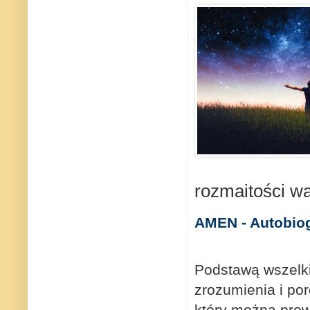
rozmaitości wą
AMEN - Autobiog
Podstawą wszelki
zrozumienia i por
który można prow