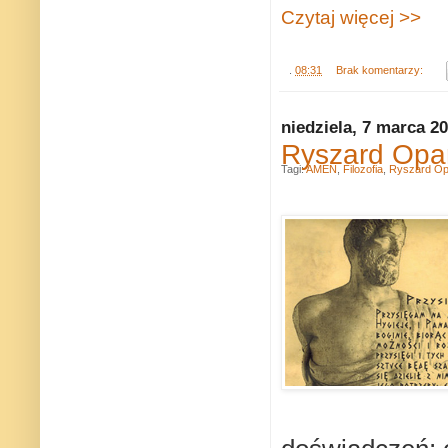
Czytaj więcej >>
.
08:31
Brak komentarzy:
niedziela, 7 marca 2
Ryszard Opar
Tagi:
AMEN
,
Filozofia
,
Ryszard Op