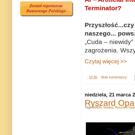
Terminator?
Przyszłość...cz
naszego... pows
„Cuda – niewidy”
zagrożenia. Wszy
Czytaj więcej >>
.
12:30
Brak komentarzy:
niedziela, 21 marca 
Ryszard Opa
Tagi:
AMEN
,
Nauka
,
Ryszard Opa