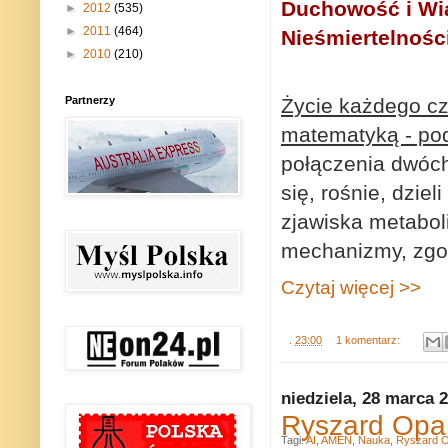
Duchowość i Wia
►
2012
(535)
►
2011
(464)
Nieśmiertelności
►
2010
(210)
Partnerzy
Życie każdego czł
matematyką - pod
połączenia dwóch
się, rośnie, dzie
zjawiska metabol
mechanizmy, zgod
Czytaj więcej >>
.
23:00
1 komentarz:
niedziela, 28 marca 
Ryszard Opar
Tagi:
AI
,
AMEN
,
Nauka
,
Ryszard 