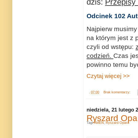
dziś:
Przepisy 
Odcinek 102 Aut
Najpierw musimy
na którym jest z
czyli od wstępu:
codzień.
Czas jes
powinno temu być
Czytaj więcej >>
.
07:00
Brak komentarzy:
niedziela, 21 lutego 
Ryszard Opa
Tagi:
AMEN
,
Ryszard Opara