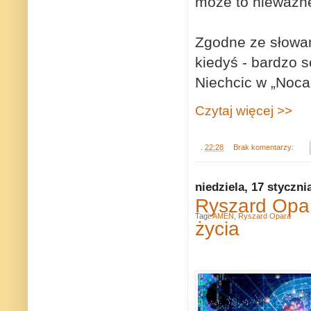
może to nieważn
Zgodne ze słowami.
kiedyś - bardzo 
Niechcic w „Nocac
Czytaj więcej >>
.
22:28
Brak komentarzy:
niedziela, 17 styczni
Ryszard Opar
Tagi:
AMEN
,
Ryszard Opara
życia