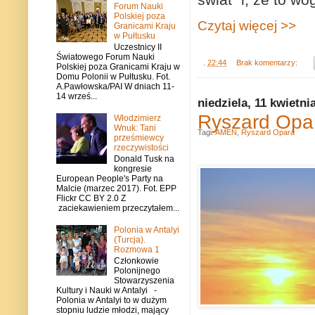
Forum Nauki
Polskiej poza
Czytaj więcej >>
Granicami Kraju
w Pułtusku
Uczestnicy II
Światowego Forum Nauki
.
22:44
Brak komentarzy:
Polskiej poza Granicami Kraju w
Domu Polonii w Pułtusku. Fot.
A.Pawłowska/PAI W dniach 11-
14 wrześ...
niedziela, 11 kwietni
Ryszard Opa
Włodzimierz
Wnuk: Tani
Tagi:
AMEN
,
Ryszard Opara
prześmiewcy
rzeczywistości
Donald Tusk na
kongresie
European People's Party na
Malcie (marzec 2017). Fot. EPP
Flickr CC BY 2.0 Z
zaciekawieniem przeczytałem...
Polonia w Antalyi
(Turcja).
Rozmowa 1
Członkowie
Polonijnego
Stowarzyszenia
Kultury i Nauki w Antalyi -
Polonia w Antalyi to w dużym
stopniu ludzie młodzi, mający