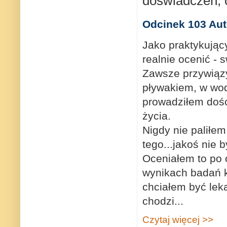
doświadczeń; o
Odcinek 103 Aut
Jako praktykujący
realnie ocenić - 
Zawsze przywiązy
pływakiem, w wodz
prowadziłem dość 
życia.
Nigdy nie paliłe
tego...jakoś nie 
Oceniałem to po 
wynikach badań k
chciałem być leka
chodzi...
Czytaj więcej >>