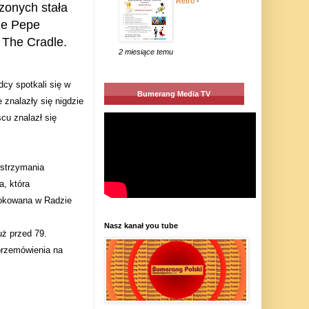
Retro
-
zonych stała
sze Pepe
 The Cradle.
2 miesiące temu
cy spotkali się w
Bumerang Media TV
 znalazły się nigdzie
cu znalazł się
wstrzymania
, która
blokowana w Radzie
Nasz kanał you tube
uż przed 79.
przemówienia na