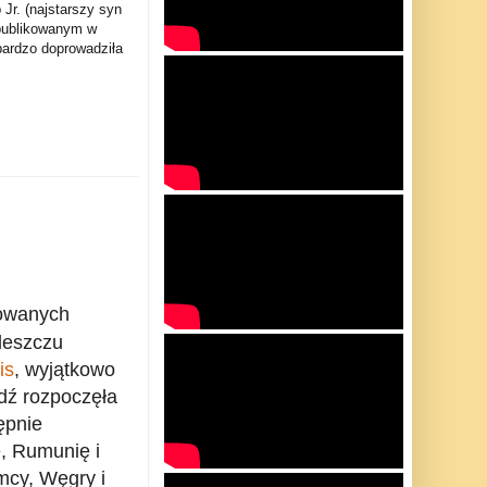
Jr. (najstarszy syn
opublikowanym w
bardzo doprowadziła
dowanych
deszczu
is
,
wyjątkowo
ź rozpoczęła
ępnie
ę, Rumunię i
mcy, Węgry i