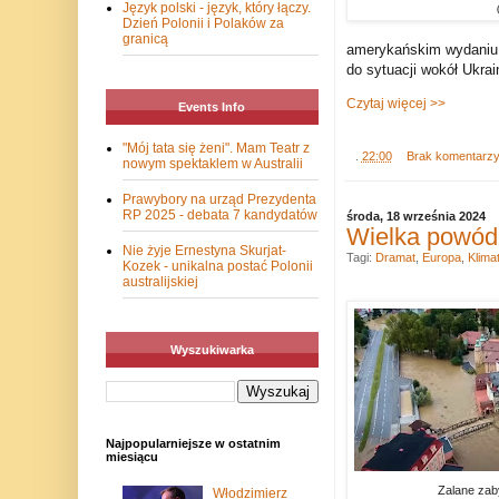
Język polski - język, który łączy.
(
Dzień Polonii i Polaków za
granicą
amerykańskim wydaniu „
do sytuacji wokół Ukra
Czytaj więcej >>
Events Info
"Mój tata się żeni". Mam Teatr z
.
22:00
Brak komentarz
nowym spektaklem w Australii
Prawybory na urząd Prezydenta
RP 2025 - debata 7 kandydatów
środa, 18 września 2024
Wielka powódź
Nie żyje Ernestyna Skurjat-
Tagi:
Dramat
,
Europa
,
Klima
Kozek - unikalna postać Polonii
australijskiej
Wyszukiwarka
Najpopularniejsze w ostatnim
miesiącu
Zalane zab
Włodzimierz