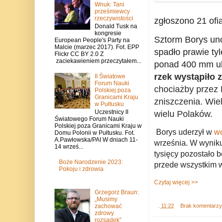
Wnuk: Tani
prześmiewcy
rzeczywistości
zgłoszono 21 ofia
Donald Tusk na
kongresie
Sztorm Borys uno
European People's Party na
Malcie (marzec 2017). Fot. EPP
spadło prawie ty
Flickr CC BY 2.0 Z
zaciekawieniem przeczytałem...
ponad 400 mm ul
rzek wystąpiło z
II Światowe
Forum Nauki
chociażby przez 
Polskiej poza
Granicami Kraju
zniszczenia.
Wiel
w Pułtusku
Uczestnicy II
wielu Polaków.
Światowego Forum Nauki
Polskiej poza Granicami Kraju w
Borys uderzył w
wo
Domu Polonii w Pułtusku. Fot.
A.Pawłowska/PAI W dniach 11-
września. W wyniku
14 wrześ...
tysięcy pozostało
Boże Narodzenie 2023:
przede wszystkim 
Pokoju i zdrowia
Czytaj więcej >>
Grzegorz Braun:
„Musimy
zachować
.
11:22
Brak komentarz
zdrowy
rozsądek”