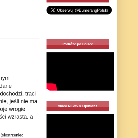
Podróże po Polsce
lnym
adane
 dochodzi, traci
ie, jeśli nie ma
Video NEWS & Opinions
oje wrogie
ści wzrasta, a
(siostrzeniec