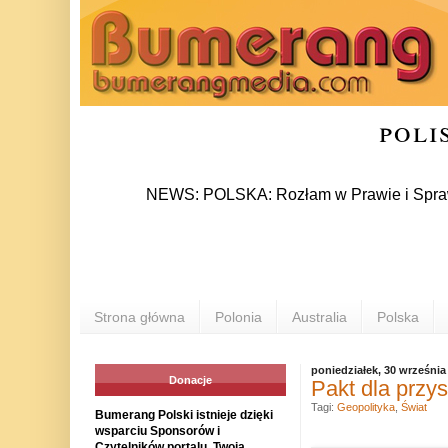
poli
NEWS: POLSKA: Rozłam w Prawie i Sprawiedliwoś
Strona główna
Polonia
Australia
Polska
poniedziałek, 30 września
Donacje
Pakt dla przys
Tagi:
Geopolityka
,
Świat
Bumerang Polski istnieje dzięki
wsparciu Sponsorów i
Czytelników portalu. Twoja