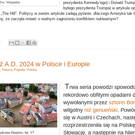
prezydenta Kennedy’ego) i Donald Trump 
Fot. Wikipedia)
byłego prezydenta Trumpa) w artykule 
The Hill”. Politycy w swoim artykule zadają pytanie: dlaczego Ameryka tak 
iny, że zaczęła mówić o realnym zagrożeniu konfliktem nuklearnym?
y:
 A.D. 2024 w Polsce i Europie
t
,
Natura
,
Pogoda
,
Polska
T
rwa seria powodzi spowo
rekordowo obfitymi opadami 
wywołanymi przez
sztorm Bor
wilgotny
n
iż genueński
.
Powód
się w Austrii i Czechach, nast
rozprzestrzeniła się na Polsk
Słowację, a następnie na Nie
ytkowe Kłodzko. fot. YT