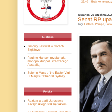
.
22:40
Brak komentarz
czwartek, 26 września 202
Senat RP upa
Tagi:
Historia
,
Pamięć
,
Pols
Australia
Zimowy Festiwal w Górach
Błękitnych
Pauline Hanson przełamała
monopol duopolu rządzącego
Australią
Solemn Mass of the Easter Vigil
St Mary's Cathedral Sydney
Polska
Rozłam w partii Jarosława
Kaczyńskiego stał się faktem