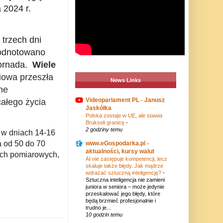
 2024 r.
 trzech dni
 odnotowano
ornada.
W
iele
iowa przeszła
News Links
ne
Videoparlament PL - Janusz
ałego życia
Jaskółka
Polska zostaje w UE, ale stawia
Brukseli granicę
-
2 godziny temu
 w dniach 14-16
a od 50 do 70
www.eGospodarka.pl -
aktualności, kursy walut
ach pomiarowych,
AI nie zastępuje kompetencji, lecz
skaluje także błędy. Jak mądrze
wdrażać sztuczną inteligencję?
-
Sztuczna inteligencja nie zamieni
juniora w seniora – może jedynie
przeskalować jego błędy, które
będą brzmieć profesjonalnie i
trudno je...
10 godzin temu