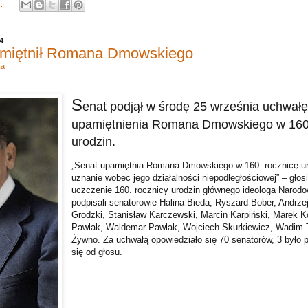
y:
4
miętnił Romana Dmowskiego
ka
S
enat podjął w środę 25 września uchwałę
upamiętnienia Romana Dmowskiego w 160.
urodzin.
„Senat upamiętnia Romana Dmowskiego w 160. rocznicę ur
uznanie wobec jego działalności niepodległościowej” – gło
uczczenie 160. rocznicy urodzin głównego ideologa Narodo
podpisali senatorowie Halina Bieda, Ryszard Bober, Andrz
Grodzki, Stanisław Karczewski, Marcin Karpiński, Marek 
Pawlak, Waldemar Pawlak, Wojciech Skurkiewicz, Wadim T
Żywno. Za uchwałą opowiedziało się 70 senatorów, 3 było 
się od głosu.