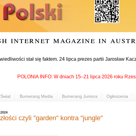
sh internet magazine in aust
ci stał się faktem. 24 lipca prezes partii Jarosław Kaczyński
POLONIA INFO: W dniach 15–21 lipca 2026 roku Rzeszów pon
Świat
Bumerang Media
Bumerang Juniora
Ogłoszenia
 2024
złości czyli "garden" kontra "jungle"