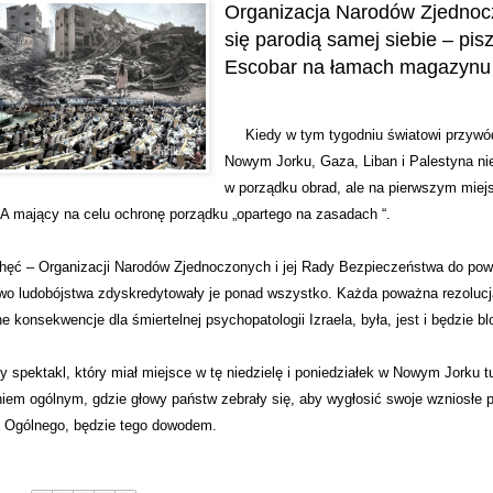
Organizacja Narodów Zjednoc
się parodią samej siebie – pi
Escobar na łamach magazynu
Kiedy w tym tygodniu światowi przywód
Nowym Jorku, Gaza, Liban i Palestyna nie
w porządku obrad, ale na pierwszym miejs
 mający na celu ochronę porządku „opartego na zasadach “.
chęć – Organizacji Narodów Zjednoczonych i jej Rady Bezpieczeństwa do po
o ludobójstwa zdyskredytowały je ponad wszystko. Każda poważna rezolucja
konsekwencje dla śmiertelnej psychopatologii Izraela, była, jest i będzie 
y spektakl, który miał miejsce w tę niedzielę i poniedziałek w Nowym Jorku t
em ogólnym, gdzie głowy państw zebrały się, aby wygłosić swoje wzniosłe 
 Ogólnego, będzie tego dowodem.