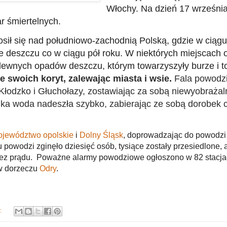
Włochy. Na dzień 17 września
r śmiertelnych.
sił się nad południowo-zachodnią Polską, gdzie w ciągu
le deszczu co w ciągu pół roku. W niektórych miejscach
ewnych opadów deszczu, którym towarzyszyły burze i t
e swoich koryt, zalewając miasta i wsie.
Fala powodz
Kłodzko i Głuchołazy, zostawiając za sobą niewyobrażal
ka woda nadeszła szybko, zabierając ze sobą dorobek c
jewództwo opolskie
i
Dolny Śląsk
, doprowadzając do powodzi
 powodzi zginęło dziesięć osób, tysiące zostały przesiedlone, 
 bez prądu. Poważne alarmy powodziowe ogłoszono w 82 stacj
w dorzeczu
Odry
.
y: