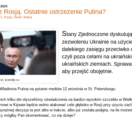
 2024
Rosją. Ostatnie ostrzeżenie Putina?
O
,
Rosja
,
Świat
,
Wojna
S
tany Zjednoczone dyskutuj
zezwoleniu Ukrainie na użycie
dalekiego zasięgu przeciwko 
czyli poza celami na ukraiński
ukraińskich ziemiach.
Sprawa
aby przejść obojętnie.
ot. kremlin.ru
ladimira Putina na pytanie mediów 12 września w St. Petersburgu:
ich kilku dni słyszeliśmy oświadczenia na bardzo wysokim szczeblu w Wielki
mowi w Kijowie będzie wolno atakować cele głęboko w Rosji przy użyciu zach
yraźniej decyzja ta jest albo w trakcie, albo już została podjęta, na ile może
zy mógłby Pan skomentować, co się dzieje?