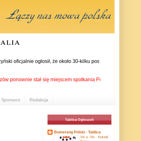
ralia
 oficjalnie ogłosił, że około 30-kilku posłów zrezygnowało z 
ownie stał się miejscem spotkania Polonii z całego świata po
Sponsors
Redakcja
Tablica Ogłoszeń
Bumerang Polski - Tablica
Vis a -Vis - Koktail