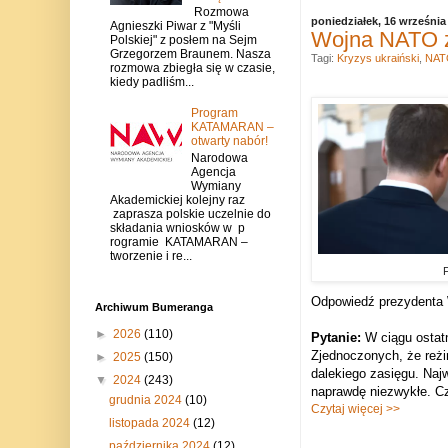
Rozmowa
poniedziałek, 16 września
Agnieszki Piwar z "Myśli
Wojna NATO z 
Polskiej" z posłem na Sejm
Grzegorzem Braunem. Nasza
Tagi:
Kryzys ukraiński
,
NAT
rozmowa zbiegła się w czasie,
kiedy padliśm...
Program
KATAMARAN –
otwarty nabór!
Narodowa
Agencja
Wymiany
Akademickiej kolejny raz
zaprasza polskie uczelnie do
składania wniosków w p
rogramie KATAMARAN –
tworzenie i re...
F
Odpowiedź prezydenta W
Archiwum Bumeranga
►
2026
(110)
Pytanie:
W ciągu ostatn
Zjednoczonych, że reżi
►
2025
(150)
dalekiego zasięgu. Najw
▼
2024
(243)
naprawdę niezwykłe. C
grudnia 2024
(10)
Czytaj więcej >>
listopada 2024
(12)
października 2024
(12)