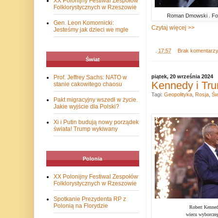
XX Polonijny Festiwal Zespołów
Folklorystycznych w Rzeszowie
Roman Dmowski . Fot
Gen. Leon Komornicki:
Czytaj więcej >>
Jesteśmy jak dzieci we mgle
.
17:57
Brak komentarz
Świat
piątek, 20 września 2024
Prof. Jeffrey Sachs: NATO w
Kennedy i Tru
stanie cakowitego chaosu
Tagi:
Geopolityka
,
Rosja
,
Św
Pakt migracyjny wszedł w życie.
Jakie wyjście dla Polski?
Xi i Putin budują nowy porządek
świata! Trump wykiwany
Polonia
XX Polonijny Festiwal Zespołów
Folklorystycznych w Rzeszowie
Spotkanie Prezydenta RP z
Polonią na Florydzie
Robert Kenned
wiecu wyborczeg