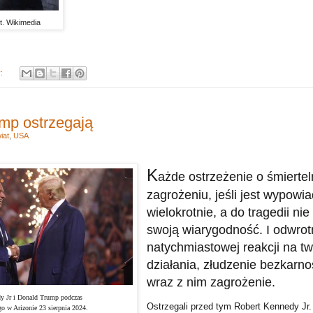
. Wikimedia
y:
mp ostrzegają
iat
,
USA
K
ażde ostrzeżenie o śmierte
zagrożeniu, jeśli jest wypowi
wielokrotnie, a do tragedii nie
swoją wiarygodność. I odwrotn
natychmiastowej reakcji na tw
działania, złudzenie bezkarno
wraz z nim zagrożenie.
y Jr i Donald Trump podczas
Ostrzegali przed tym Robert Kennedy Jr. 
o w Arizonie 23 sierpnia 2024.