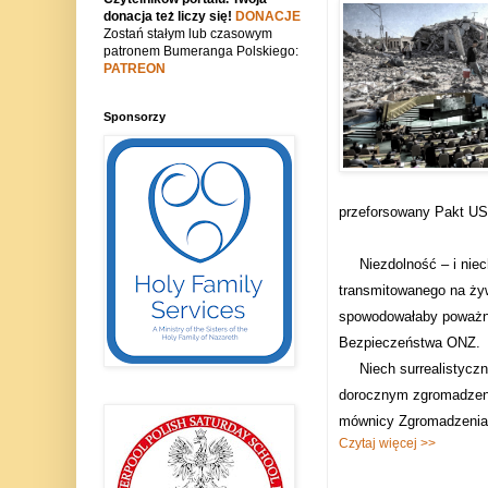
donacja też liczy się!
DONACJE
Zostań stałym lub czasowym
patronem Bumeranga Polskiego:
PATREON
Sponsorzy
przeforsowany Pakt USA
Niezdolność – i nie
transmitowanego na żyw
spowodowałaby poważne 
Bezpieczeństwa ONZ.
Niech surrealistyczn
dorocznym zgromadzeni
mównicy Zgromadzenia
Czytaj więcej >>