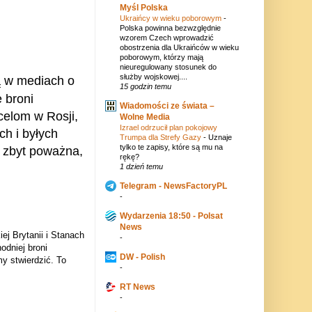
Myśl Polska
Ukraińcy w wieku poborowym
-
Polska powinna bezwzględnie
wzorem Czech wprowadzić
obostrzenia dla Ukraińców w wieku
poborowym, którzy mają
nieuregulowany stosunek do
służby wojskowej....
ą w mediach o
15 godzin temu
 broni
Wiadomości ze świata –
celom w Rosji,
Wolne Media
Izrael odrzucił plan pokojowy
ch i byłych
Trumpa dla Strefy Gazy
-
Uznaje
tylko te zapisy, które są mu na
 zbyt poważna,
rękę?
1 dzień temu
Telegram - NewsFactoryPL
-
Wydarzenia 18:50 - Polsat
News
ej Brytanii i Stanach
-
odniej broni
DW - Polish
my stwierdzić. To
-
RT News
-