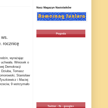
Nasz Magazyn Nastolatków
Pogoda
 ws.
 rocznicę
odzin, wyrażając
si uchwała. Wniosek o
wej Demokracji
ej Dziuba, Tomasz
Komorowski, Stanisław
yszkiewicz i Maciej
przeciw, 9 wstrzymało
Twitter - fb - google+