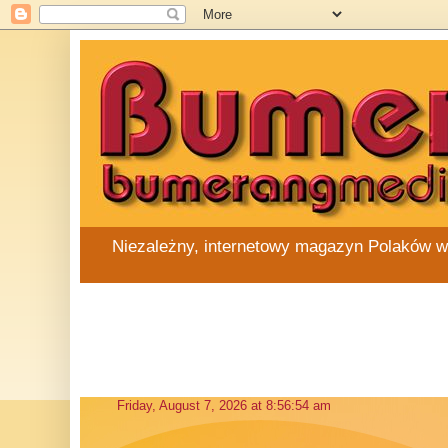
Niezależny, internetowy magazyn Polaków w Au