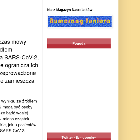
Nasz Magazyn Nastolatków
dczas mowy
Pogoda
ódłem
usa SARS-CoV-2,
e ogranicza ich
rzeprowadzone
re zamieszcza
ń wynika, że źródłem
9 mogą być osoby
cze bądź wcale)
w miano cząstek
kie, jak u pacjentów
k SARS-CoV-2.
Twitter - fb - google+