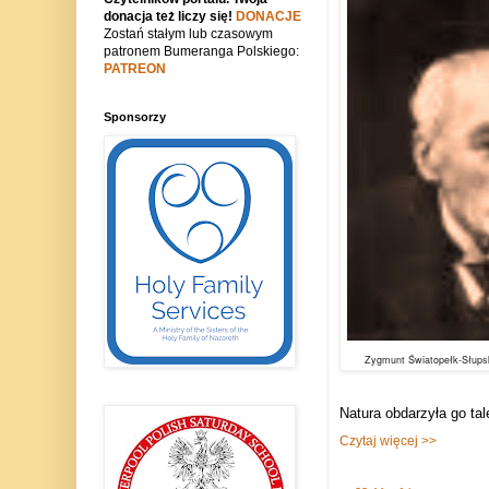
donacja też liczy się!
DONACJE
Zostań stałym lub czasowym
patronem Bumeranga Polskiego:
PATREON
Sponsorzy
Zygmunt Światopełk-Słups
Natura obdarzyła go tale
Czytaj więcej >>