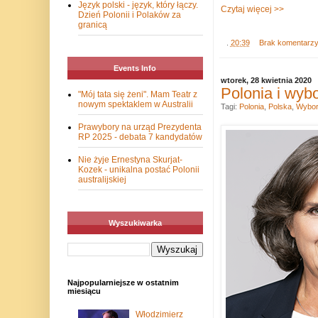
Język polski - język, który łączy.
Czytaj więcej >>
Dzień Polonii i Polaków za
granicą
.
20:39
Brak komentarz
Events Info
wtorek, 28 kwietnia 2020
Polonia i wyb
"Mój tata się żeni". Mam Teatr z
nowym spektaklem w Australii
Tagi:
Polonia
,
Polska
,
Wybo
Prawybory na urząd Prezydenta
RP 2025 - debata 7 kandydatów
Nie żyje Ernestyna Skurjat-
Kozek - unikalna postać Polonii
australijskiej
Wyszukiwarka
Najpopularniejsze w ostatnim
miesiącu
Włodzimierz