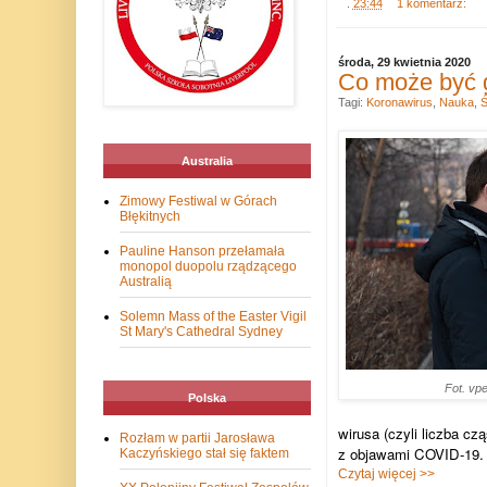
.
23:44
1 komentarz:
środa, 29 kwietnia 2020
Co może być 
Tagi:
Koronawirus
,
Nauka
,
Ś
Australia
Zimowy Festiwal w Górach
Błękitnych
Pauline Hanson przełamała
monopol duopolu rządzącego
Australią
Solemn Mass of the Easter Vigil
St Mary's Cathedral Sydney
Fot. vp
Polska
wirusa (czyli liczba cz
Rozłam w partii Jarosława
z objawami COVID-19. 
Kaczyńskiego stał się faktem
Czytaj więcej >>