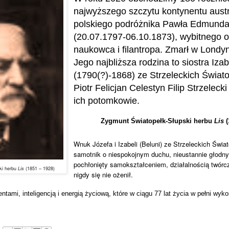
najwyższego szczytu kontynentu austr
polskiego podróżnika Pawła Edmunda
(20.07.1797-06.10.1873), wybitnego 
naukowca i filantropa. Zmarł w Londyn
Jego najbliższa rodzina to siostra Iza
(1790(?)-1868) ze Strzeleckich Świat
Piotr Felicjan Celestyn Filip Strzeleck
ich potomkowie.
Zygmunt Światopełk-Słupski herbu
Lis
(
Wnuk Józefa i Izabeli (Beluni) ze Strzeleckich Świa
samotnik o niespokojnym duchu, nieustannie głodn
pochłonięty samokształceniem, działalnością twórcz
ki herbu
Lis
(1851 – 1928)
nigdy się nie ożenił.
ntami, inteligencją i energią życiową, które w ciągu 77 lat życia w pełni wyko