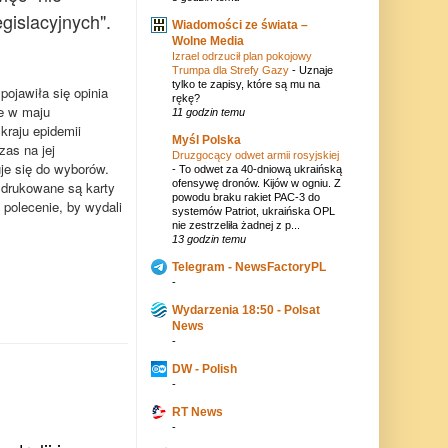
gislacyjnych".
Wiadomości ze świata –
Wolne Media
Izrael odrzucił plan pokojowy
Trumpa dla Strefy Gazy
-
Uznaje
tylko te zapisy, które są mu na
ojawiła się opinia
rękę?
ie w maju
11 godzin temu
raju epidemii
Myśl Polska
as na jej
Druzgocący odwet armii rosyjskiej
uje się do wyborów.
-
To odwet za 40-dniową ukraińską
ofensywę dronów. Kijów w ogniu. Z
 drukowane są karty
powodu braku rakiet PAC-3 do
polecenie, by wydali
systemów Patriot, ukraińska OPL
nie zestrzeliła żadnej z p...
13 godzin temu
Telegram - NewsFactoryPL
-
Wydarzenia 18:50 - Polsat
News
-
DW - Polish
-
RT News
-