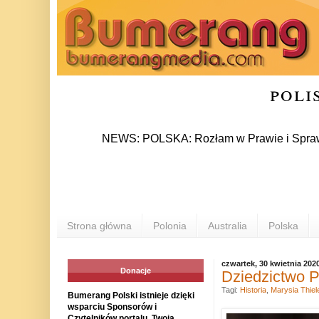
poli
NEWS: POLSKA: Rozłam w Prawie i Sprawiedliwości
Strona główna
Polonia
Australia
Polska
czwartek, 30 kwietnia 202
Donacje
Dziedzictwo P
Tagi:
Historia
,
Marysia Thiel
Bumerang Polski istnieje dzięki
wsparciu Sponsorów i
Czytelników portalu. Twoja