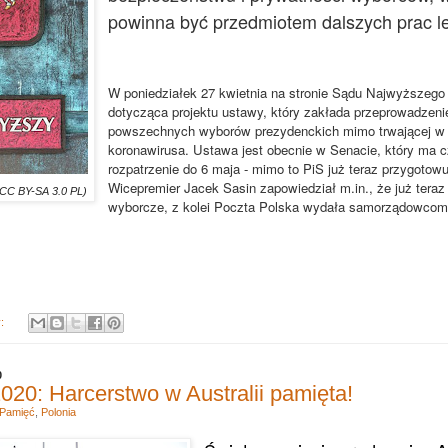
powinna być przedmiotem dalszych prac le
W poniedziałek 27 kwietnia na stronie Sądu Najwyższego p
dotycząca projektu ustawy, który zakłada przeprowadzen
powszechnych wyborów prezydenckich mimo trwającej w k
koronawirusa. Ustawa jest obecnie w Senacie, który ma cz
rozpatrzenie do 6 maja - mimo to PiS już teraz przygotow
Wicepremier Jacek Sasin zapowiedział m.in., że już teraz
CC BY-SA 3.0 PL)
wyborcze, z kolei Poczta Polska wydała samorządowcom 
y:
0
0: Harcerstwo w Australii pamięta!
Pamięć
,
Polonia