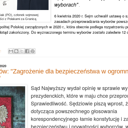
wyborach"
.
iak (PO), członek sejmowej
6 kwietnia 2020 r. Sejm uchwalił ustawę o 
ości z Polakami za Granicą
zasadach przeprowadzania wyborów powsz
litej Polskiej zarządzonych w 2020 r., która obecnie podlega rozpatrzeniu 
ł dotąd zakończony. Do wyznaczonego terminu wyborów zostało zaledwie 12 d
y:
 2020
w: "Zagrożenie dla bezpieczeństwa w ogromne
y
Sąd Najwyższy wydał opinię w sprawie w
prezydenckich, które w maju chce przepro
Sprawiedliwość. Sędziowie piszą wprost, 
dotycząca powszechnego głosowania
korespondencyjnego łamie konstytucję i z
bezpieczeństwu i prywatności wyborców, w