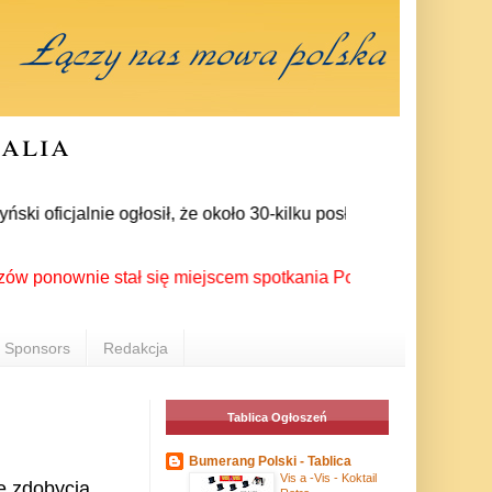
ralia
ficjalnie ogłosił, że około 30-kilku posłów zrezygnowało z cz
wnie stał się miejscem spotkania Polonii z całego świata pod
Sponsors
Redakcja
Tablica Ogłoszeń
Bumerang Polski - Tablica
Vis a -Vis - Koktail
ę zdobycia