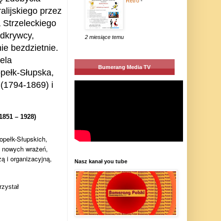
Retro
-
alijskiego przez
 Strzeleckiego
odkrywcy,
2 miesiące temu
ie bezdzietnie.
bela
Bumerang Media TV
opełk-Słupska,
i (1794-1869) i
1851 – 1928)
topełk-Słupskich,
y nowych wrażeń,
ą i organizacyjną,
Nasz kanał you tube
rzystał