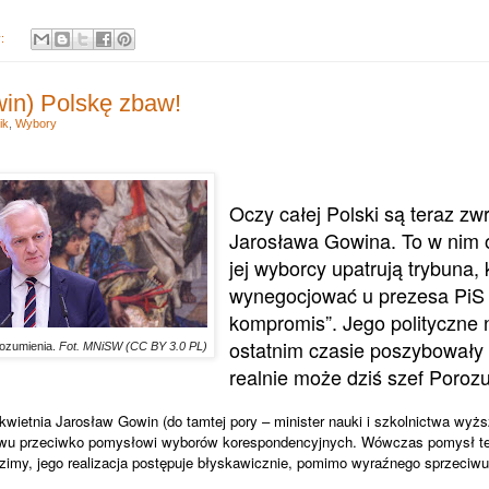
y:
in) Polskę zbaw!
ik
,
Wybory
Oczy całej Polski są teraz z
Jarosława Gowina. To w nim 
jej wyborcy upatrują trybuna, 
wynegocjować u prezesa PiS
kompromis”. Jego polityczne
ostatnim czasie poszybowały
rozumienia.
Fot. MNiSW (CC BY 3.0 PL)
realnie może dziś szef Poroz
wietnia Jarosław Gowin (do tamtej pory – minister nauki i szkolnictwa wyż
wu przeciwko pomysłowi wyborów korespondencyjnych. Wówczas pomysł ten
dzimy, jego realizacja postępuje błyskawicznie, pomimo wyraźnego sprzeciwu 