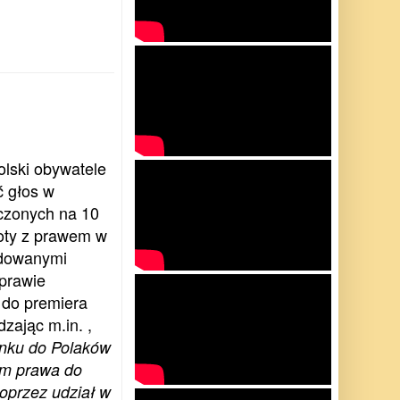
lski obywatele
ć głos w
czonych na 10
oty z prawem w
odowanymi
prawie
 do premiera
zając m.in. ,
nku do Polaków
 im prawa do
oprzez udział w