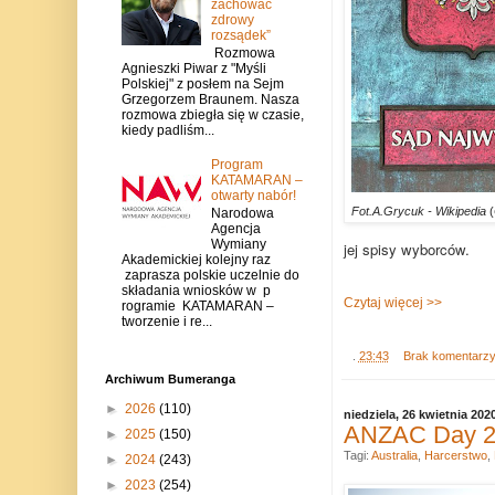
zachować
zdrowy
rozsądek”
Rozmowa
Agnieszki Piwar z "Myśli
Polskiej" z posłem na Sejm
Grzegorzem Braunem. Nasza
rozmowa zbiegła się w czasie,
kiedy padliśm...
Program
KATAMARAN –
otwarty nabór!
Fot.A.Grycuk - Wikipedia
(
Narodowa
Agencja
Wymiany
jej spisy wyborców.
Akademickiej kolejny raz
zaprasza polskie uczelnie do
składania wniosków w p
Czytaj więcej >>
rogramie KATAMARAN –
tworzenie i re...
.
23:43
Brak komentarz
Archiwum Bumeranga
►
2026
(110)
niedziela, 26 kwietnia 202
ANZAC Day 202
►
2025
(150)
Tagi:
Australia
,
Harcerstwo
,
►
2024
(243)
►
2023
(254)