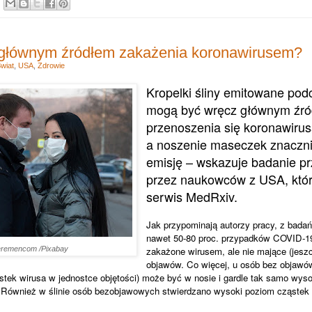
głównym źródłem zakażenia koronawirusem?
wiat
,
USA
,
Zdrowie
Kropelki śliny emitowane po
mogą być wręcz głównym źr
przenoszenia się koronawir
a noszenie maseczek znaczni
emisję – wskazuje badanie p
przez naukowców z USA, któ
serwis MedRxiv.
Jak przypominają autorzy pracy, z bada
nawet 50-80 proc. przypadków COVID-1
eremencom /Pixabay
zakażone wirusem, ale nie mające (jesz
objawów. Co więcej, u osób bez objawó
ąstek wirusa w jednostce objętości) może być w nosie i gardle tak samo wyso
Również w ślinie osób bezobjawowych stwierdzano wysoki poziom cząste