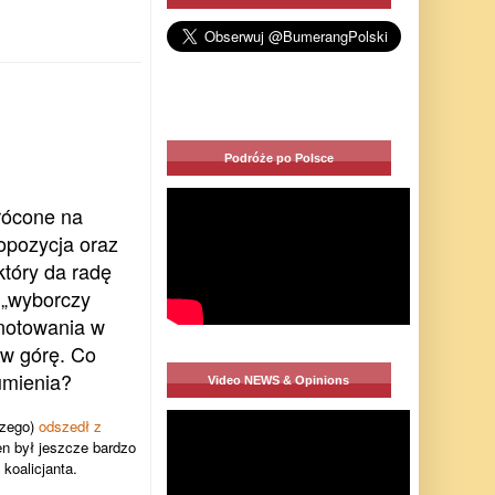
Podróże po Polsce
wrócone na
opozycja oraz
który da radę
 „wyborczy
 notowania w
 w górę. Co
umienia?
Video NEWS & Opinions
szego)
odszedł z
 był jeszcze bardzo
koalicjanta.