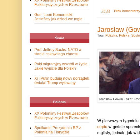
XX Polonijny Festiwal Zespołów
Folklorystycznych w Rzeszowie
.
23:33
Brak komentarz
Gen. Leon Komornicki:
Jesteśmy jak dzieci we mgle
Jarosław (Gow
Tagi:
Polityka
,
Polska
,
Sputn
Świat
Prof. Jeffrey Sachs: NATO w
stanie cakowitego chaosu
Pakt migracyjny wszedł w życie.
Jakie wyjście dla Polski?
Xi i Putin budują nowy porządek
świata! Trump wykiwany
Jarosław Gowin - szef Po
Polonia
XX Polonijny Festiwal Zespołów
Folklorystycznych w Rzeszowie
W pierwszym tygodniu k
rządu
w geście sprzeci
Spotkanie Prezydenta RP z
mglisty, jednak, jak wi
Polonią na Florydzie