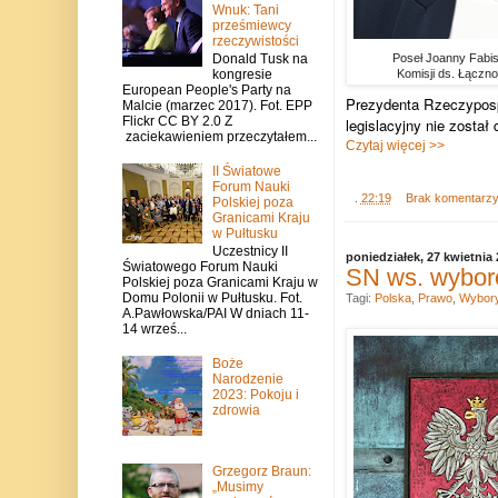
Wnuk: Tani
prześmiewcy
rzeczywistości
Donald Tusk na
Poseł Joanny Fabis
kongresie
Komisji ds. Łączn
European People's Party na
Prezydenta Rzeczypospo
Malcie (marzec 2017). Fot. EPP
Flickr CC BY 2.0 Z
legislacyjny nie zosta
zaciekawieniem przeczytałem...
Czytaj więcej >>
II Światowe
Forum Nauki
.
22:19
Brak komentarz
Polskiej poza
Granicami Kraju
w Pułtusku
Uczestnicy II
poniedziałek, 27 kwietnia
Światowego Forum Nauki
SN ws. wyboró
Polskiej poza Granicami Kraju w
Domu Polonii w Pułtusku. Fot.
Tagi:
Polska
,
Prawo
,
Wybor
A.Pawłowska/PAI W dniach 11-
14 wrześ...
Boże
Narodzenie
2023: Pokoju i
zdrowia
Grzegorz Braun:
„Musimy