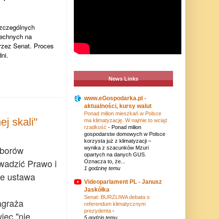
szczególnych
echnych na
przez Senat. Proces
ni.
News Links
www.eGospodarka.pl -
aktualności, kursy walut
Ponad milion mieszkań w Polsce
j skali"
ma klimatyzację. W najmie to wciąż
rzadkość
-
Ponad milion
gospodarstw domowych w Polsce
korzysta już z klimatyzacji –
yborów
wynika z szacunków Mzuri
opartych na danych GUS.
wadzić Prawo i
Oznacza to, że...
1 godzinę temu
że ustawa
Videoparlament PL - Janusz
Jaskółka
Senat: BURZLIWA debata o
agraża
referendum klimatycznym
prezydenta
-
ięc "nie
5 godzin temu