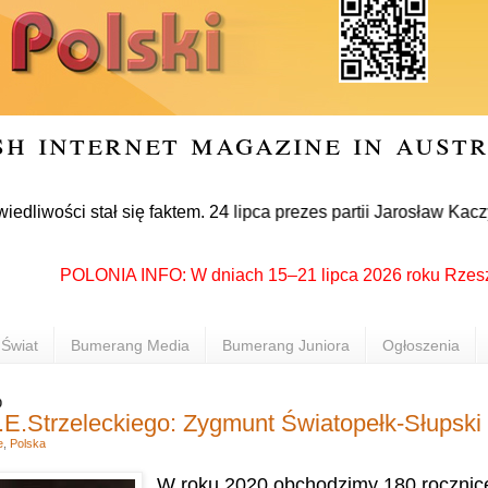
sh internet magazine in aust
 stał się faktem. 24 lipca prezes partii Jarosław Kaczyński o
POLONIA INFO: W dniach 15–21 lipca 2026 roku Rzeszów pono
Świat
Bumerang Media
Bumerang Juniora
Ogłoszenia
0
.E.Strzeleckiego: Zygmunt Światopełk-Słupski
e
,
Polska
W roku 2020 obchodzimy 180 rocznic