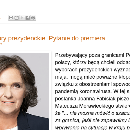
y:
ory prezydenckie. Pytanie do premiera
ry
Przebywający poza granicami Po
polscy, którzy będą chcieli odda
wyborach prezydenckich wyzna
maja, mogą mieć poważne kłop
związku z obostrzeniami spow
pandemią koronawirusa. W tej s
posłanka Joanna Fabisiak pisze
Mateusza Morawieckiego stwierd
że "...
nie można mówić o szacu
za granicą, jeśli nie zapewnimy
wpływania na sytuację w kraju p