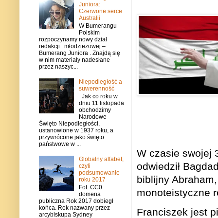
Juniora:
Czerwone serce
Australii
W Bumerangu
Polskim
rozpoczynamy nowy dział
redakcji młodzieżowej –
Bumerang Juniora . Znajdą się
w nim materiały nadesłane
przez naszyc...
Niepodległość a
suwerenność
Jak co roku w
dniu 11 listopada
obchodzimy
Narodowe
Święto Niepodległości,
ustanowione w 1937 roku, a
przywrócone jako święto
państwowe w ...
W czasie swojej 
Globalny alfabet,
odwiedził Bagdad,
czyli
podsumowanie
biblijny Abraham,
roku 2017
Fot. CC0
monoteistyczne re
domena
publiczna Rok 2017 dobiegł
końca. Rok nazwany przez
Franciszek jest 
arcybiskupa Sydney