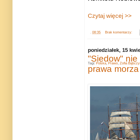
Czytaj więcej >>
.
08:35
Brak komentarzy:
poniedziałek, 15 kwi
"Siedow" nie
Tagi:
Polska
,
Prawo
,
Zofia Bąbczy
prawa morza