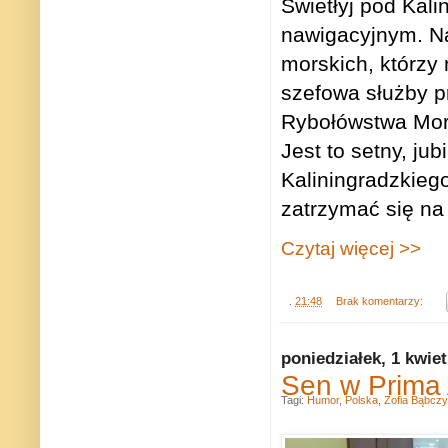
Swietłyj pod Kal
nawigacyjnym. Na
morskich, którzy
szefowa służby p
Rybołówstwa Mors
Jest to setny, ju
Kaliningradzkieg
zatrzymać się na
Czytaj więcej >>
.
21:48
Brak komentarzy:
poniedziałek, 1 kwie
Sen w Prima A
Tagi:
Humor
,
Polska
,
Zofia Bąbcz