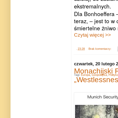
ekstremalnych.
Dla Bonhoeffera –
teraz, – jest to 
śmiertelne żniwo 
Czytaj więcej >>
.
23:28
Brak komentarzy:
czwartek, 20 lutego 
Monachijski 
Tagi:
Europa
,
Geopolityka
,
Polityk
„Westlessnes