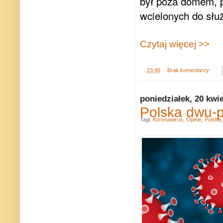
był poza domem, p
wcielonych do słu
Czytaj więcej >>
.
23:45
Brak komentarzy:
poniedziałek, 20 kwi
Polska dwu-
Tagi:
Koronawirus
,
Opinie
,
Polska