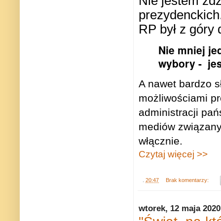
Nie jestem zd
prezydenckich
RP był z góry 
Nie mniej je
wybory - je
A nawet bardzo s
możliwościami pr
administracji pań
mediów związany
włącznie.
Czytaj więcej >>
.
20:47
Brak komentarzy:
wtorek, 12 maja 2020