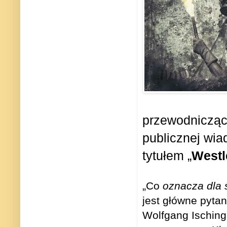
przewodnicząc
publicznej wia
tytułem „
Westl
„Co
oznacza dla 
jest główne pyta
Wolfgang Isching