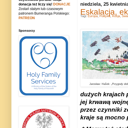
niedziela, 25 kwietni
donacja też liczy się!
DONACJE
Zostań stałym lub czasowym
Eskalacja, ek
patronem Bumeranga Polskiego:
Tagi:
Europa
,
Polityka
,
Rosja
,
Świa
PATREON
Sponsorzy
Jarosław: Hašek: „
Przygody do
dużych krajach p
jej krwawą wojnę
przez czynniki 
kraje są mocno 