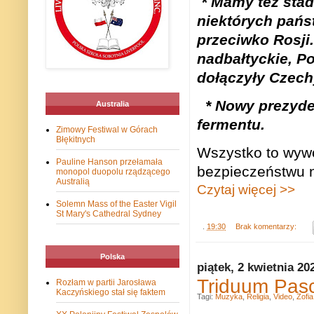
*
Mamy też stad
niektórych pańs
przeciwko Rosji
nadbałtyckie, Po
dołączyły Czech
*
Nowy prezyden
Australia
fermentu.
Zimowy Festiwal w Górach
Błękitnych
Wszystko to wywo
Pauline Hanson przełamała
bezpieczeństwu n
monopol duopolu rządzącego
Australią
Czytaj więcej >>
Solemn Mass of the Easter Vigil
St Mary's Cathedral Sydney
.
19:30
Brak komentarzy:
Polska
piątek, 2 kwietnia 20
Triduum Pas
Rozłam w partii Jarosława
Kaczyńskiego stał się faktem
Tagi:
Muzyka
,
Religia
,
Video
,
Zofi