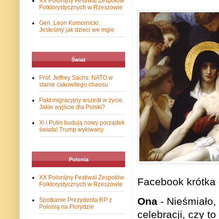
XX Polonijny Festiwal Zespołów
Folklorystycznych w Rzeszowie
Gen. Leon Komornicki:
Jesteśmy jak dzieci we mgle
Świat
Prof. Jeffrey Sachs: NATO w
stanie cakowitego chaosu
Pakt migracyjny wszedł w życie.
Jakie wyjście dla Polski?
Xi i Putin budują nowy porządek
świata! Trump wykiwany
Polonia
XX Polonijny Festiwal Zespołów
Facebook krótka 
Folklorystycznych w Rzeszowie
Ona
-
Nieśmiało, 
Spotkanie Prezydenta RP z
Polonią na Florydzie
celebracji, czy t