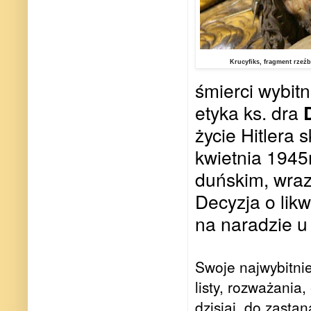
Krucyfiks, fragment rzeź
śmierci wybit
etyka ks. dra
życie Hitlera
kwietnia 1945
duńskim, wraz
Decyzja o lik
na naradzie u 
Swoje najwybitnie
listy, rozważania,
dzisiaj, do zastan