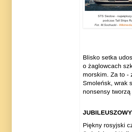
STS Siedow - największy 
podczas Tall Ships Ra
Fot. M.Sochacki -
Wikimed
Blisko setka udos
o żaglowcach szko
morskim. Za to -
Smoleńsk, wrak s
nonsensy tworzą j
JUBILEUSZOWY
Piękny rosyjski 