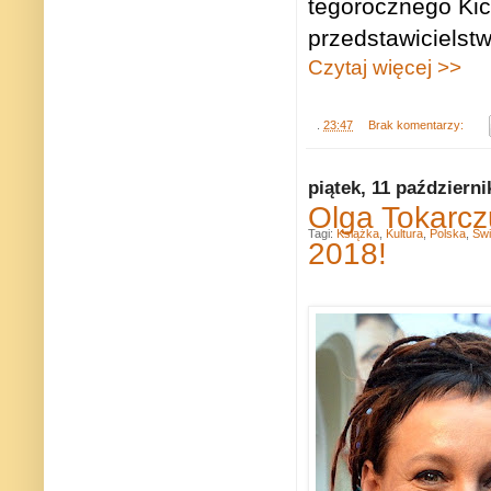
tegorocznego Kic
przedstawicielst
Czytaj więcej >>
.
23:47
Brak komentarzy:
piątek, 11 październi
Olga Tokarcz
Tagi:
Książka
,
Kultura
,
Polska
,
Świ
2018!