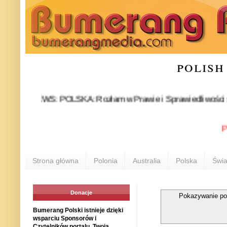
polish
NEWS: POLSKA: Rozłam w Prawie i Sprawiedliwości stał się f
POLON
Strona główna
Polonia
Australia
Polska
Świa
Donacje
Pokazywanie po
Bumerang Polski istnieje dzięki
wsparciu Sponsorów i
Czytelników portalu. Twoja