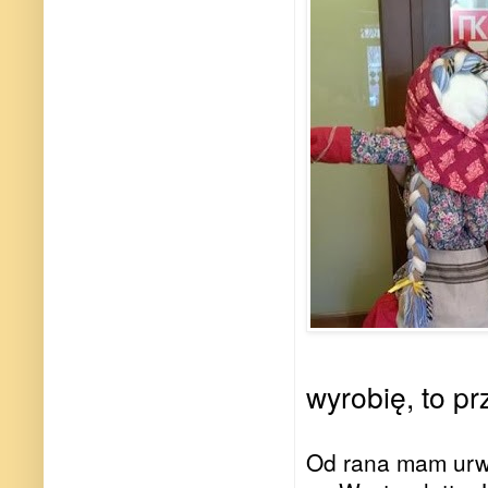
wyrobię, to pr
Od rana mam urwa