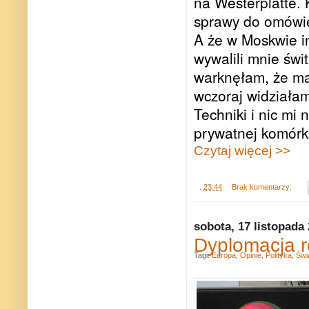
na Westerplatte. 
sprawy do omówi
A że w Moskwie in
wywalili mnie świ
warknęłam, że ma
wczoraj widziała
Techniki i nic mi
prywatnej komórk
Czytaj więcej >>
.
23:44
Brak komentarzy:
sobota, 17 listopada
Dyplomacja r
Tagi:
Europa
,
Opinie
,
Polityka
,
Świ