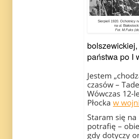
Sierpień 1920. Ochotnicy n
na ul. Białostoc
Fot. M.Fuks (d
bolszewickiej
państwa po I 
Jestem „chodzą
czasów – Tade
Wówczas 12-le
Płocka
w wojni
Staram się na 
potrafię – obi
gdy dotyczy o