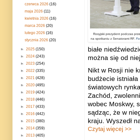
czerwca 2026
(16)
maja 2026
(11)
kwietnia 2026
(16)
marca 2026
(20)
lutego 2026
(16)
Rosyjski prezydent podczas prz
na spotkaniu z Senatorami RF.
Fo
stycznia 2026
(20)
białe niedźwiedzi
►
2025
(150)
można się od nie
►
2024
(243)
►
2023
(254)
Nikt w Rosji nie k
►
2022
(335)
budżecie istniał
►
2021
(428)
►
2020
(495)
światowych rynka
►
2019
(424)
Zachód, zwolenni
►
2018
(446)
wobec Moskwy, sk
►
2017
(433)
sądząc, że w nie
►
2016
(442)
kraju. Wyszedł n
►
2015
(380)
Czytaj więcej >>
►
2014
(359)
►
2013
(405)