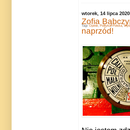
wtorek, 14 lipca 2020
Zofia Bąbczy
Tagi:
Opinie
,
Polityka
,
Polska
,
Wyb
naprzód!