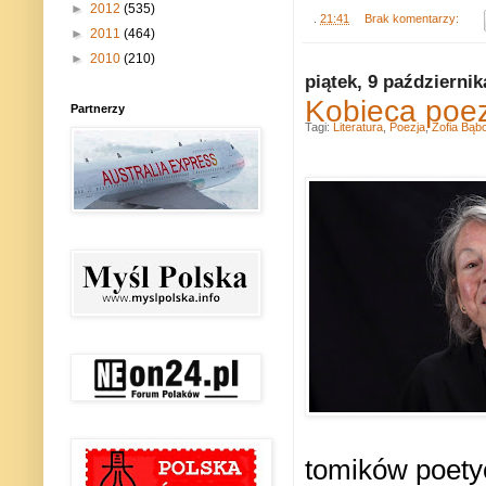
►
2012
(535)
.
21:41
Brak komentarzy:
►
2011
(464)
►
2010
(210)
piątek, 9 październik
Kobieca poez
Partnerzy
Tagi:
Literatura
,
Poezja
,
Zofia Bąb
tomików poetyc