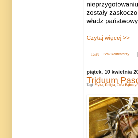
nieprzygotowaniu
zostały zaskoczo
władz państwowyc
Czytaj więcej >>
.
16:45
Brak komentarzy:
piątek, 10 kwietnia 2
Triduum Pasc
Tagi:
Etyka
,
Religia
,
Zofia Bąbczy