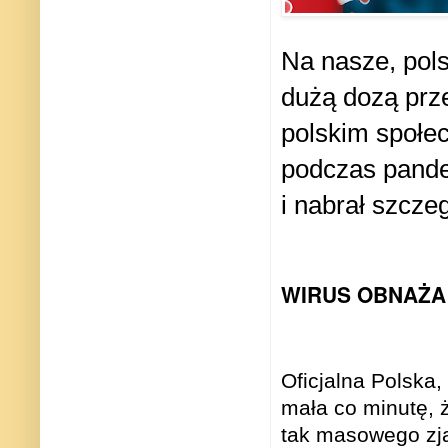
Na nasze, pols
dużą dozą prz
polskim społe
podczas pandem
i nabrał szcze
WIRUS OBNAŻA
Oficjalna Polska
mała co minutę, ż
tak masowego zj