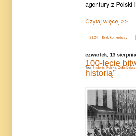
agentury z Polski 
Czytaj więcej >>
.
21:24
Brak komentarzy:
czwartek, 13 sierpni
100-lecie bi
Tagi:
Historia
,
Polska
,
Zofia Bąbc
historią”