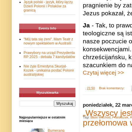
Język polski - język, który łączy.
pragnienie by za
Dzień Polonii i Polaków za
granicą
Jezus pokazał, że
Ja
- Tak, to praw
Events Info
teologiczne są is
"Mój tata się żeni". Mam Teatr z
nasze poczucie o
nowym spektaklem w Australii
konsekwencjami.
Prawybory na urząd Prezydenta
chrześcijańsku, k
RP 2025 - debata 7 kandydatów
szacunkiem do na
Nie żyje Ernestyna Skurjat-
Kozek - unikalna postać Polonii
Czytaj więcej >>
australijskiej
.
21:50
Brak komentarzy:
Wyszukiwarka
poniedziałek, 22 mar
„Wszyscy jes
Tagi:
Bliski Wschód
,
Franciszek
,
K
Najpopularniejsze w ostatnim
przełomowa 
miesiącu
Bumerang