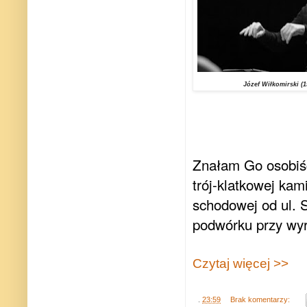
Józef Wiłkomirski (15
Znałam Go osobiśc
trój-klatkowej kam
schodowej od ul. S
podwórku
przy wy
Czytaj więcej >>
.
23:59
Brak komentarzy: