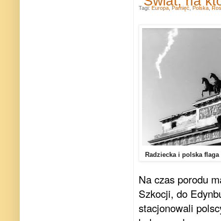
"Świat, na k
Tagi:
Europa
,
Pamięć
,
Polska
,
Ros
Radziecka i polska flaga
Na czas porodu ma
Szkocji, do Edynbu
stacjonowali polscy