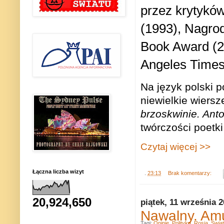
przez krytyków
(1993), Nagrod
Book Award (2
Angeles Times
Na język polski 
niewielkie wiersze
brzoskwinie. Ant
twórczości poetki
Czytaj więcej >>
Łączna liczba wizyt
.
23:13
Brak komentarzy:
20,924,650
piątek, 11 września 
Nawalny. Amu
Tagi:
Opinie
,
Polityka
,
Rosja
,
Świat