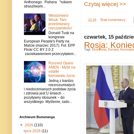
Anthonego Fishera "rokiem
Czytaj więcej >>
straszliwym...
Włodzimierz
Wnuk: Tani
.
21:24
Brak komentarzy:
prześmiewcy
rzeczywistości
Donald Tusk na
czwartek, 15 paździe
kongresie
European People's Party na
Rosja: Konie
Malcie (marzec 2017). Fot. EPP
Tagi:
Ekonomia
,
Europa
,
Koronawi
Flickr CC BY 2.0 Z
zaciekawieniem przeczytałem...
Ryszard Opara:
AMEN - Myśli na
ostatki
karnawału życia
Jedną z bardzo
niezrozumiałych
i niedocenianych podstaw życia
i zdrowia jest U śmiech -
pozytywny stosunek – do
wszystkiego. Myślenie, rado...
Archiwum Bumeranga
▼
2026
(110)
lipca 2026
(11)