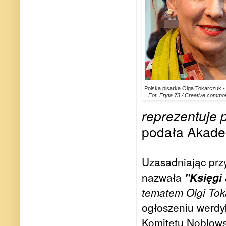
Polska pisarka Olga Tokarczuk - 
Fot. Fryta 73 / Creative comm
reprezentuje p
podała Akade
Uzasadniając prz
nazwała
"Księgi
tematem Olgi Toka
ogłoszeniu werdyk
Komitetu Noblow