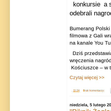
konkursie
a 
odebrali nagr
Bumerang Polski
filmowa z Gali w
na kanale You T
Dziś przedstaw
wręczenia nagród
Kościuszce – w t
Czytaj więcej >>
.
11:24
Brak komentarzy:
niedziela, 5 lutego 2