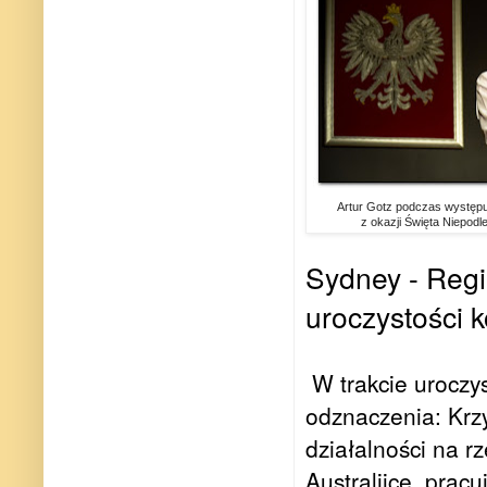
Artur Gotz podczas występ
z okazji Święta Niepodl
Sydney - Reg
uroczystości k
W trakcie uroczy
odznaczenia: Krzy
działalności na r
Australijce, prac