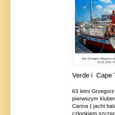
Kpt. Grzegorz Węgrzyn na
15.01.2016.
F
Verde i
Cape T
63 letni Grzego
pierwszym klubem
Carina ( jacht b
członkiem szczeci