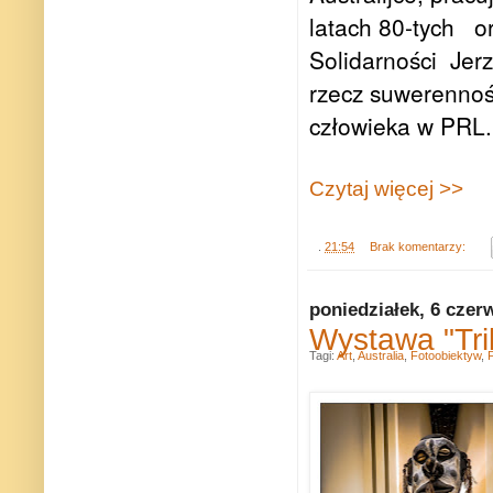
latach 80-tych o
Solidarności Jer
rzecz suwerennośc
człowieka w PRL.
Czytaj więcej >>
.
21:54
Brak komentarzy:
poniedziałek, 6 czer
Wystawa "Trib
Tagi:
Art
,
Australia
,
Fotoobiektyw
,