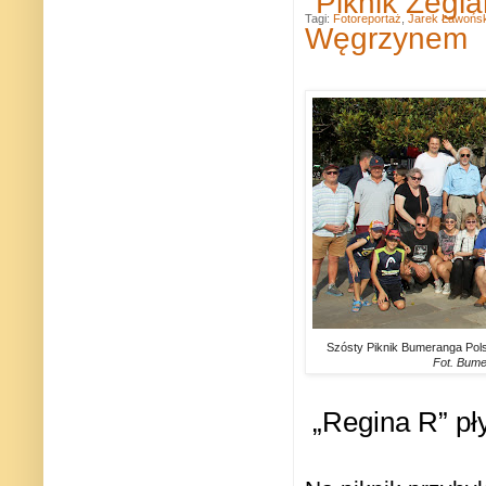
"Piknik Żegla
Tagi:
Fotoreportaż
,
Jarek Ławońsk
Węgrzynem
Szósty Piknik Bumeranga Pols
Fot. Bum
„Regina R” pł