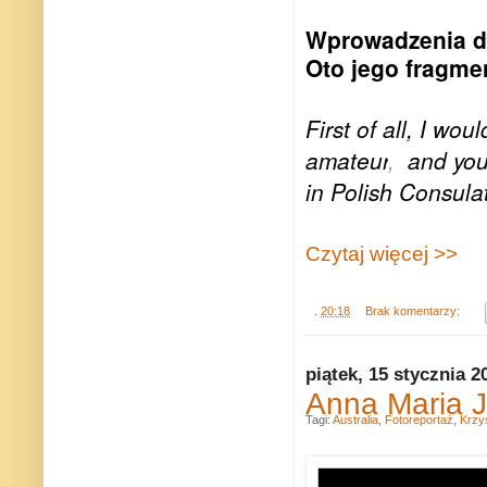
Wprowadzenia d
Oto jego fragme
First of all, I wo
amateur
,
and youn
in Polish Consula
Czytaj więcej >>
.
20:18
Brak komentarzy:
piątek, 15 stycznia 2
Anna Maria J
Tagi:
Australia
,
Fotoreportaż
,
Krzy