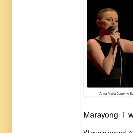
Anna Maria Jopek w S
Marayong
i
w
W sume ponad 70