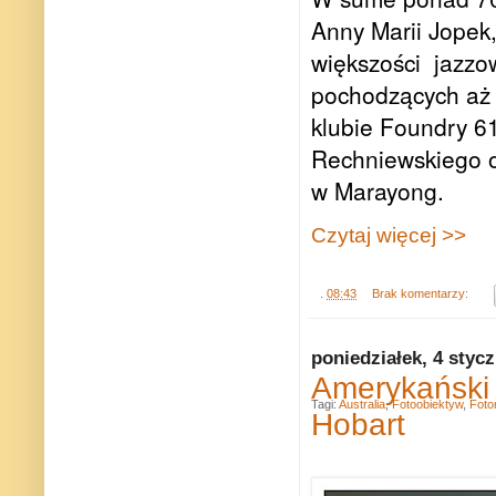
Anny Marii Jopek,
większości jazzow
pochodzących aż
klubie Foundry 6
Rechniewskiego o
w Marayong.
Czytaj więcej >>
.
08:43
Brak komentarzy:
poniedziałek, 4 styc
Amerykański 
Tagi:
Australia
,
Fotoobiektyw
,
Foto
Hobart