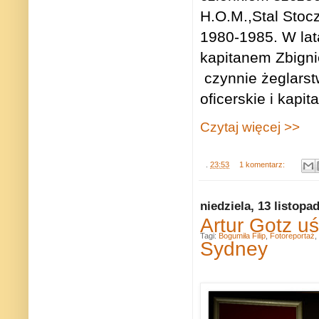
H.O.M.,Stal Stocz
1980-1985. W lat
kapitanem Zbign
czynnie żeglarst
oficerskie i kapit
Czytaj więcej >>
.
23:53
1 komentarz:
niedziela, 13 listopa
Artur Gotz uś
Tagi:
Bogumiła Filip
,
Fotoreportaż
,
Sydney