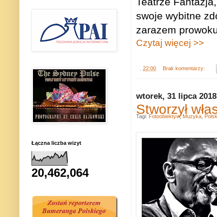
Teatrze Fantazja,
swoje wybitne zdo
zarazem prowokuje
Czytaj więcej >>
.
22:00
Brak komentarzy:
wtorek, 31 lipca 2018
Stworzył włas
Tagi:
Fotoobiektyw
,
Muzyka
,
Pols
Łączna liczba wizyt
20,462,064