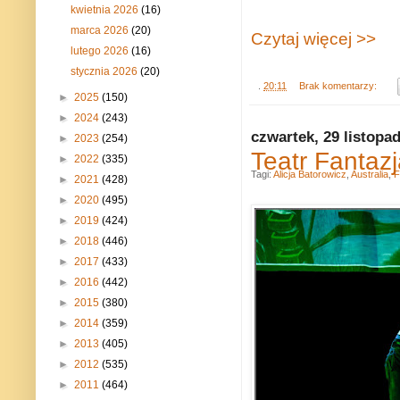
kwietnia 2026
(16)
marca 2026
(20)
Czytaj więcej >>
lutego 2026
(16)
stycznia 2026
(20)
.
20:11
Brak komentarzy:
►
2025
(150)
►
2024
(243)
czwartek, 29 listopa
►
2023
(254)
Teatr Fantaz
►
2022
(335)
Tagi:
Alicja Batorowicz
,
Australia
,
F
►
2021
(428)
►
2020
(495)
►
2019
(424)
►
2018
(446)
►
2017
(433)
►
2016
(442)
►
2015
(380)
►
2014
(359)
►
2013
(405)
►
2012
(535)
►
2011
(464)