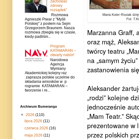
zachować
zdrowy
rozsądek”
Maria Koter-Rosiak dzię
Rozmowa
Fot. T.K
Agnieszki Piwar z "Myśli
Polskiej" z posłem na Sejm
Grzegorzem Braunem. Nasza
Marzanna Graff, a
rozmowa zbiegła się w czasie,
kiedy padliśm...
oraz mąż, Aleksan
Program
twórcy teatru „Ma
KATAMARAN –
otwarty nabór!
na „samym życiu” 
Narodowa
Agencja
zastanowienia si
Wymiany
Akademickiej kolejny raz
zaprasza polskie uczelnie do
składania wniosków w p
Aleksander żartuj
rogramie KATAMARAN –
tworzenie i re...
„rodzi” kolejne dz
jednocześnie auto
Archiwum Bumeranga
„Mam Teatr.” Ską
▼
2026
(110)
lipca 2026
(11)
prezentowane w lu
czerwca 2026
(16)
przez polskich pr
maja 2026
(11)