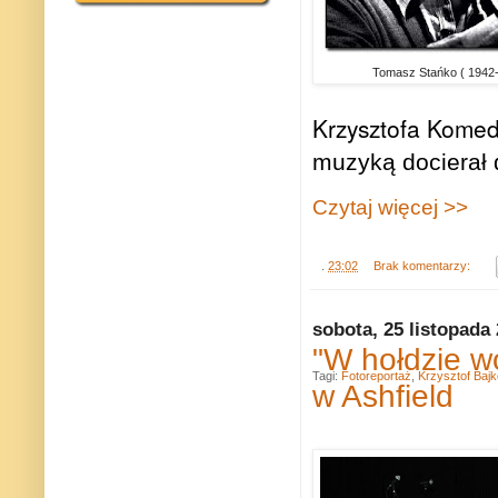
Tomasz Stańko ( 1942
Krzysztofa Kome
muzyką docierał 
Czytaj więcej >>
.
23:02
Brak komentarzy:
sobota, 25 listopada
"W hołdzie w
Tagi:
Fotoreportaż
,
Krzysztof Baj
w Ashfield