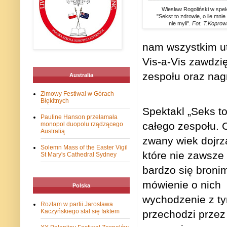
Wiesław Rogoliński w spek
"Sekst to zdrowie, o ile mni
nie myli".
Fot. T.Koprow
nam wszystkim ut
Vis-a-Vis zawdzi
zespołu oraz nag
Australia
Zimowy Festiwal w Górach
Błękitnych
Spektakl „Seks to
Pauline Hanson przełamała
całego zespołu. 
monopol duopolu rządzącego
Australią
zwany wiek dojrz
Solemn Mass of the Easter Vigil
które nie zawsze 
St Mary's Cathedral Sydney
bardzo się broni
mówienie o nich
Polska
wychodzenie z ty
Rozłam w partii Jarosława
Kaczyńskiego stał się faktem
przechodzi przez