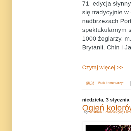
71. edycja słynn
się tradycyjnie 
nadbrzeżach Port
spektakularnym s
1000 żeglarzy. m.
Brytanii, Chin i J
Czytaj więcej >>
.
08:08
Brak komentarzy:
niedziela, 3 stycznia
Ogień kolor
Tagi:
Australia
,
Fotoobiektyw
,
Foto