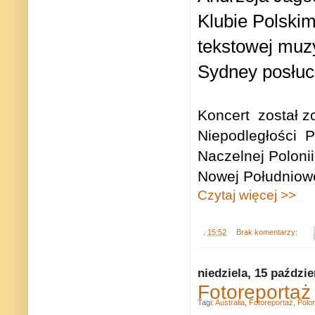
Klubie Polskim
tekstowej muz
Sydney posłuch
Koncert
został 
Niepodległości
P
Naczelnej Polonii 
Nowej Południowe
Czytaj więcej >>
.
15:52
Brak komentarzy:
niedziela, 15 paździe
Fotoreportaż
Tagi:
Australia
,
Fotoreportaż
,
Polon