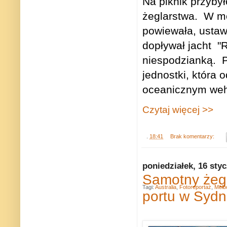
Na piknik przybył
żeglarstwa.
W mo
powiewała, ustaw
dopływał jacht
"
R
niespodzianką.
jednostki, która
oceanicznym weh
Czytaj więcej >>
.
18:41
Brak komentarzy:
poniedziałek, 16 sty
Samotny żegl
Tagi:
Australia
,
Fotoreportaż
,
Melb
portu w Syd