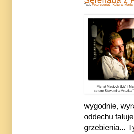
Serenada z F
Tagi:
Fotoreportaż
,
Kultura
,
Maria
Michał Macioch (Lis) i Ma
sztuce Sławomira Mrożka 
wygodnie, wyra
oddechu faluj
grzebienia...