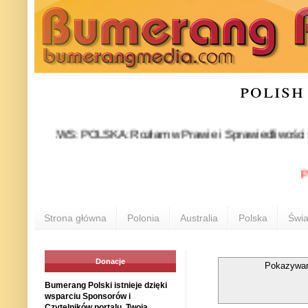
polish
NEWS: POLSKA: Rozłam w Prawie i Sprawiedliwości stał się fa
POLONI
Strona główna
Polonia
Australia
Polska
Świa
Donacje
Pokazywan
Bumerang Polski istnieje dzięki
wsparciu Sponsorów i
Czytelników portalu. Twoja