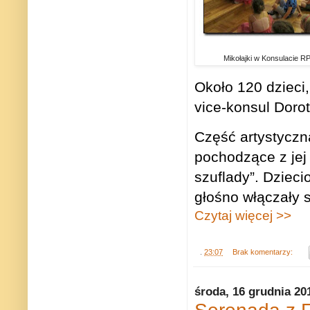
Mikołajki w Konsulacie R
Około 120 dzieci,
vice-konsul Doro
Część artystyczn
pochodzące z jej
szuflady”. Dzieci
głośno włączały s
Czytaj więcej >>
.
23:07
Brak komentarzy:
środa, 16 grudnia 20