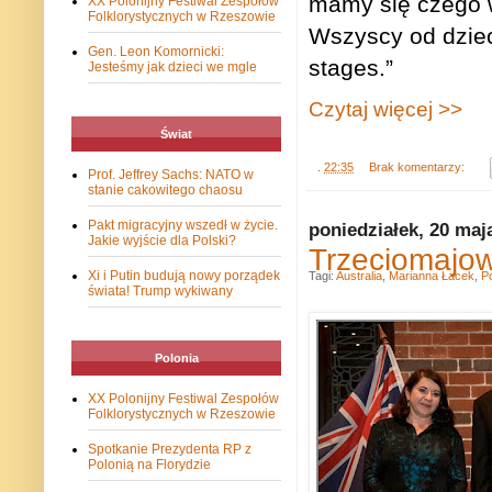
mamy się czego w
XX Polonijny Festiwal Zespołów
Folklorystycznych w Rzeszowie
Wszyscy od dziec
Gen. Leon Komornicki:
stages.”
Jesteśmy jak dzieci we mgle
Czytaj więcej >>
Świat
.
22:35
Brak komentarzy:
Prof. Jeffrey Sachs: NATO w
stanie cakowitego chaosu
Pakt migracyjny wszedł w życie.
poniedziałek, 20 maj
Jakie wyjście dla Polski?
Trzeciomajow
Xi i Putin budują nowy porządek
Tagi:
Australia
,
Marianna Łacek
,
Po
świata! Trump wykiwany
Polonia
XX Polonijny Festiwal Zespołów
Folklorystycznych w Rzeszowie
Spotkanie Prezydenta RP z
Polonią na Florydzie