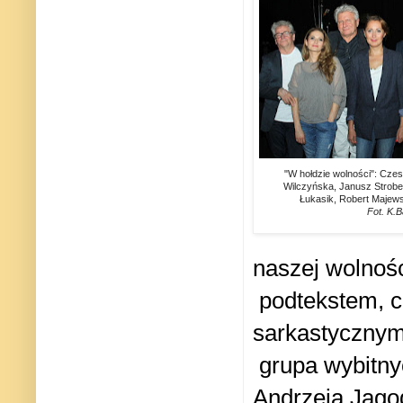
"W hołdzie wolności": Cze
Wilczyńska, Janusz Strobel
Łukasik, Robert Majewsk
Fot. K.B
naszej wolnoś
podtekstem, c
sarkastyczny
grupa wybitny
Andrzeja Jago