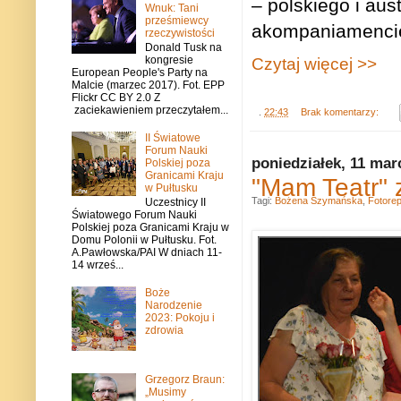
– polskiego i aus
Wnuk: Tani
prześmiewcy
akompaniamencie 
rzeczywistości
Donald Tusk na
kongresie
Czytaj więcej >>
European People's Party na
Malcie (marzec 2017). Fot. EPP
Flickr CC BY 2.0 Z
zaciekawieniem przeczytałem...
.
22:43
Brak komentarzy:
II Światowe
Forum Nauki
poniedziałek, 11 mar
Polskiej poza
Granicami Kraju
"Mam Teatr" 
w Pułtusku
Tagi:
Bożena Szymańska
,
Fotorep
Uczestnicy II
Światowego Forum Nauki
Polskiej poza Granicami Kraju w
Domu Polonii w Pułtusku. Fot.
A.Pawłowska/PAI W dniach 11-
14 wrześ...
Boże
Narodzenie
2023: Pokoju i
zdrowia
Grzegorz Braun:
„Musimy