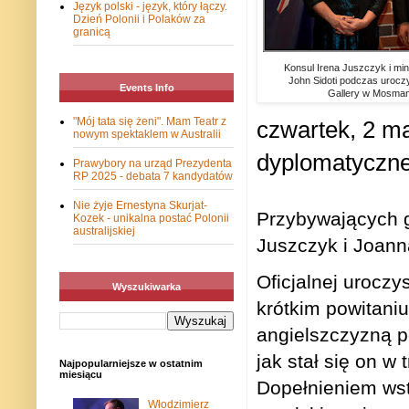
Język polski - język, który łączy.
Dzień Polonii i Polaków za
granicą
Konsul Irena Juszczyk i min
John Sidoti podczas uroczy
Events Info
Gallery w Mosma
"Mój tata się żeni". Mam Teatr z
czwartek, 2 m
nowym spektaklem w Australii
dyplomatyczneg
Prawybory na urząd Prezydenta
RP 2025 - debata 7 kandydatów
Nie żyje Ernestyna Skurjat-
Przybywających g
Kozek - unikalna postać Polonii
australijskiej
Juszczyk i Joann
Oficjalnej uroczy
Wyszukiwarka
krótkim powitani
angielszczyzną po
jak stał się on w
Najpopularniejsze w ostatnim
miesiącu
Dopełnieniem ws
Włodzimierz