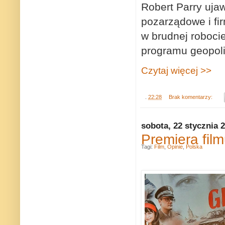
Robert Parry uja
pozarządowe i fir
w brudnej roboci
programu geopoli
Czytaj więcej >>
.
22:28
Brak komentarzy:
sobota, 22 stycznia 
Premiera film
Tagi:
Film
,
Opinie
,
Polska