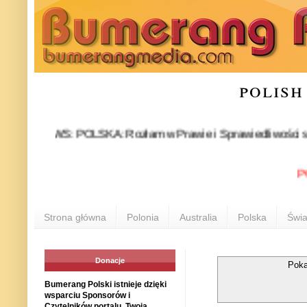
polish
NEWS: POLSKA: Rozłam w Prawie i Sprawiedliwości stał się fak
POLONI
Strona główna
Polonia
Australia
Polska
Świa
Donacje
Poka
Bumerang Polski istnieje dzięki
wsparciu Sponsorów i
Czytelników portalu. Twoja