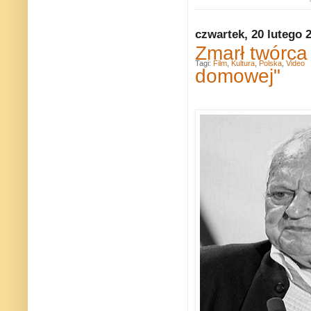
czwartek, 20 lutego 
Zmarł twórca 
Tagi:
Film
,
Kultura
,
Polska
,
Video
domowej"