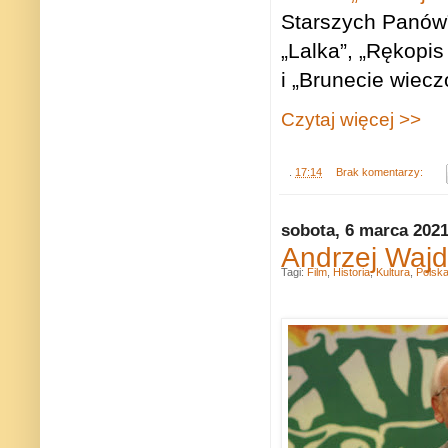
Starszych Panów”,
„Lalka”, „Rękopi
i „Brunecie wiecz
Czytaj więcej >>
.
17:14
Brak komentarzy:
sobota, 6 marca 202
Andrzej Wajd
Tagi:
Film
,
Historia
,
Kultura
,
Polsk