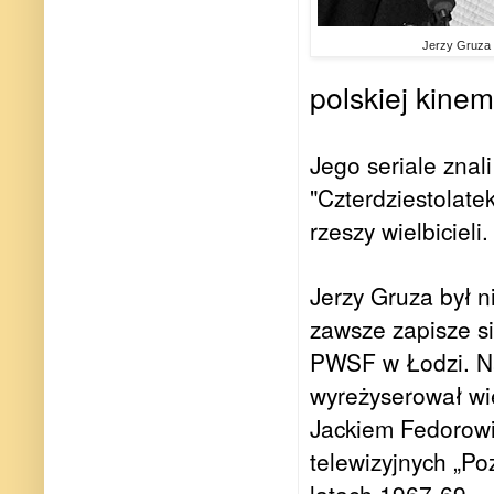
Jerzy Gruza 
polskiej kinem
Jego seriale znal
"Czterdziestolate
rzeszy wielbicieli
Jerzy Gruza był n
zawsze zapisze si
PWSF w Łodzi. Na
wyreżyserował wie
Jackiem Fedorow
telewizyjnych „P
latach 1967-69.