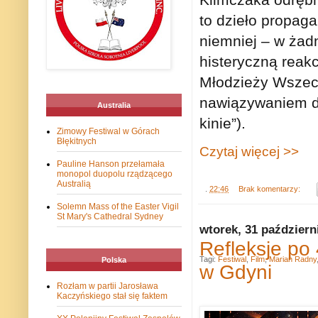
to dzieło propag
niemniej – w żad
histeryczną reak
Młodzieży Wszech
nawiązywaniem do
Australia
kinie”).
Zimowy Festiwal w Górach
Błękitnych
Czytaj więcej >>
Pauline Hanson przełamała
monopol duopolu rządzącego
Australią
.
22:46
Brak komentarzy:
Solemn Mass of the Easter Vigil
St Mary's Cathedral Sydney
wtorek, 31 październ
Refleksje po
Tagi:
Festiwal
,
Film
,
Marian Radny
Polska
w Gdyni
Rozłam w partii Jarosława
Kaczyńskiego stał się faktem