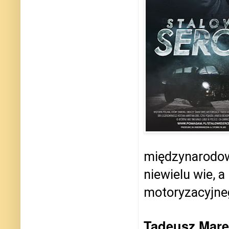
międzynarodow
niewielu wie, 
motoryzacyjne
Tadeusz Mar