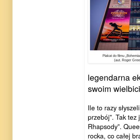
Plakat do filmu „Bohemi
(aut. Roger Gree
legendarna ek
swoim wielbic
Ile to razy słysz
przebój”. Tak tez
Rhapsody”. Queen 
rocka, co całej b