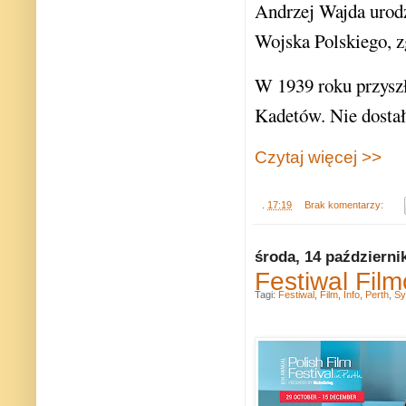
Andrzej Wajda urodz
Wojska Polskiego, z
W 1939 roku przyszł
Kadetów. Nie dostał
Czytaj więcej >>
.
17:19
Brak komentarzy:
środa, 14 październi
Festiwal Fil
Tagi:
Festiwal
,
Film
,
Info
,
Perth
,
Sy