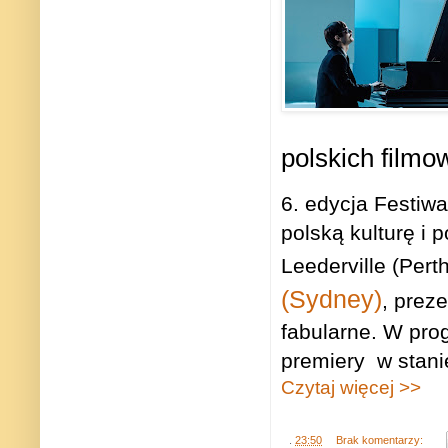
polskich filmo
6. edycja Festiw
polską kulturę i 
Leederville (Pert
(Sydney)
, prez
fabularne. W prog
premiery w stanie
Czytaj więcej >>
.
23:50
Brak komentarzy: