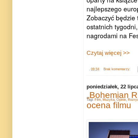
najlepszego euro
Zobaczyć będzie 
ostatnich tygodni
nagrodami na Fes
Czytaj więcej >>
.
09:34
Brak komentarzy:
poniedziałek, 22 lipc
„Bohemian Rh
Tagi:
Film
,
Muzyka
,
Opinie
,
Rozry
ocena filmu