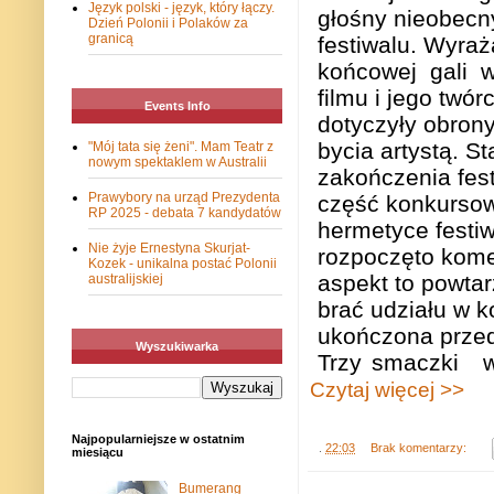
Język polski - język, który łączy.
głośny nieobecn
Dzień Polonii i Polaków za
granicą
festiwalu. Wyra
końcowej gali w
filmu i jego twó
Events Info
dotyczyły obrony
bycia artystą. S
"Mój tata się żeni". Mam Teatr z
nowym spektaklem w Australii
zakończenia fest
Prawybory na urząd Prezydenta
część konkursow
RP 2025 - debata 7 kandydatów
hermetyce festiwa
Nie żyje Ernestyna Skurjat-
rozpoczęto komer
Kozek - unikalna postać Polonii
aspekt to powtar
australijskiej
brać udziału w k
ukończona prze
Wyszukiwarka
Trzy
smaczki
Czytaj więcej >>
Najpopularniejsze w ostatnim
.
22:03
Brak komentarzy:
miesiącu
Bumerang