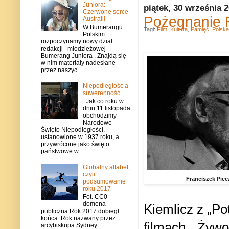
Juniora:
piątek, 30 września 
Czerwone serce
Pożegnanie F
Australii
W Bumerangu
Tagi:
Film
,
Kultura
,
Pamięć
,
Polska
Polskim
rozpoczynamy nowy dział
redakcji młodzieżowej –
Bumerang Juniora . Znajdą się
w nim materiały nadesłane
przez naszyc...
Niepodległość a
suwerenność
Jak co roku w
dniu 11 listopada
obchodzimy
Narodowe
Święto Niepodległości,
ustanowione w 1937 roku, a
przywrócone jako święto
państwowe w ...
Globalny alfabet,
czyli
Franciszek Piecz
podsumowanie
roku 2017
Fot. CC0
domena
Kiemlicz z „Pot
publiczna Rok 2017 dobiegł
końca. Rok nazwany przez
filmach „Żywot
arcybiskupa Sydney