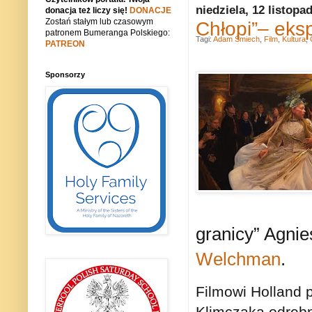
niedziela, 12 listopa
donacja też liczy się!
DONACJE
Zostań stałym lub czasowym
Chłopi”– eks
patronem Bumeranga Polskiego:
Tagi:
Adam Śmiech
,
Film
,
Kultura
,
PATREON
Sponsorzy
granicy” Agnie
Welchman
.
Filmowi Holland 
Klimczaka odrębn