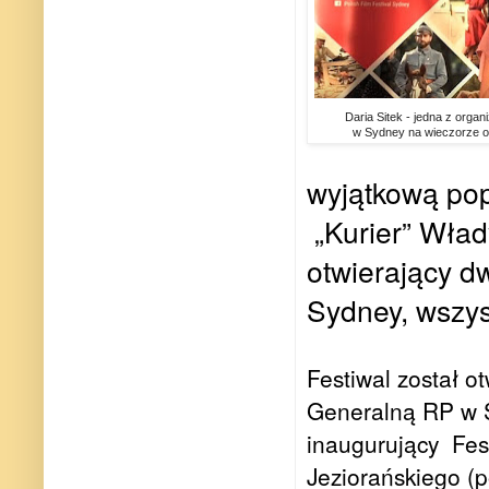
Daria Sitek - jedna z organi
w Sydney na wieczorze o
wyjątkową po
„Kurier” Wła
otwierający d
Sydney, wszyst
Festiwal został o
Generalną RP w 
inaugurujący
Fes
Jeziorańskiego (