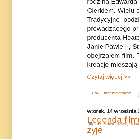
rodzina Edwarda
Gierkiem. Wielu 
Tradycyjne podzi
prowadzącego pre
producenta Heatc
Janie Pawle II, S
obejrzałem film. 
kreacje mieszają 
Czytaj więcej >>
.
11:47
Brak komentarzy:
wtorek, 14 września 
Legenda film
Tagi:
Film
,
Kultura
,
Pamięć
,
Polska
żyje