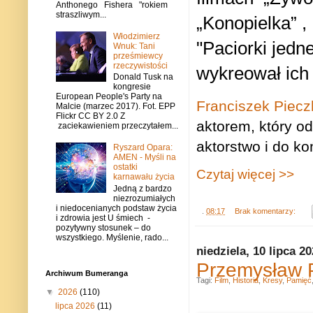
Anthonego Fishera "rokiem
straszliwym...
„Konopielka” ,
Włodzimierz
"Paciorki jed
Wnuk: Tani
prześmiewcy
rzeczywistości
wykreował ich
Donald Tusk na
kongresie
European People's Party na
Franciszek Piecz
Malcie (marzec 2017). Fot. EPP
Flickr CC BY 2.0 Z
aktorem, który od
zaciekawieniem przeczytałem...
aktorstwo i do k
Ryszard Opara:
AMEN - Myśli na
ostatki
Czytaj więcej >>
karnawału życia
Jedną z bardzo
niezrozumiałych
i niedocenianych podstaw życia
.
08:17
Brak komentarzy:
i zdrowia jest U śmiech -
pozytywny stosunek – do
wszystkiego. Myślenie, rado...
niedziela, 10 lipca 2
Przemysław 
Archiwum Bumeranga
Tagi:
Film
,
Historia
,
Kresy
,
Pamięć
▼
2026
(110)
lipca 2026
(11)