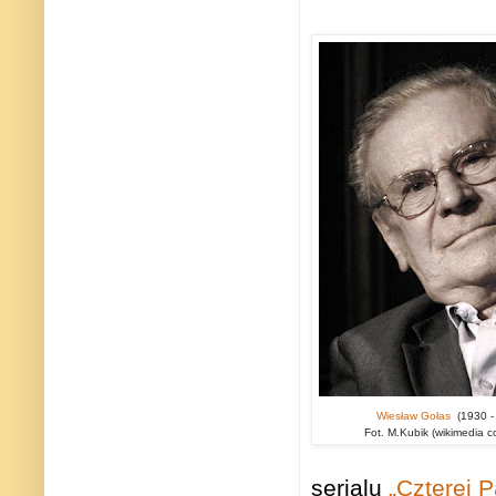
Wiesław Gołas
(1930 -
Fot. M.Kubik (wikimedia 
serialu
„Czterej P