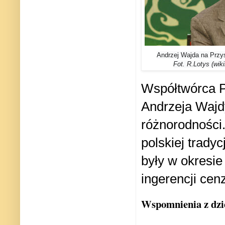
Andrzej Wajda na Przy
Fot. R.Lotys (wi
Współtwórca Po
Andrzeja Wajdy
różnorodności.
polskiej trady
były w okresie
ingerencji cen
Wspomnienia z dzi