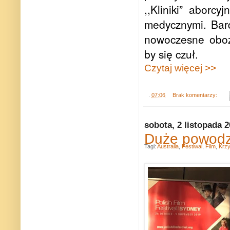
,,Kliniki” aborc
medycznymi. Bar
nowoczesne oboz
by się czuł.
Czytaj więcej >>
.
07:06
Brak komentarzy:
sobota, 2 listopada 
Duże powodze
Tagi:
Australia
,
Festiwal
,
Film
,
Krzy