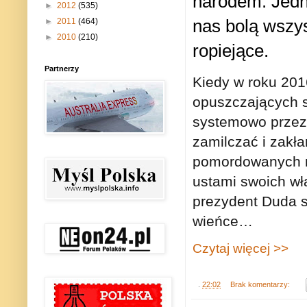
narodem. Jedn
►
2012
(535)
nas bolą wszyst
►
2011
(464)
►
2010
(210)
ropiejące.
Partnerzy
Kiedy w roku 201
opuszczających s
systemowo przez d
zamilczać i zakł
pomordowanych n
ustami swoich w
prezydent Duda s
wieńce…
Czytaj więcej >>
.
22:02
Brak komentarzy: