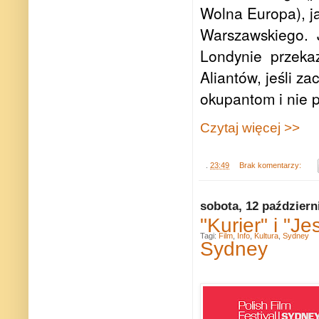
Wolna Europa), j
Warszawskiego.
Londynie
przeka
Aliantów, jeśli z
okupantom i nie 
Czytaj więcej >>
.
23:49
Brak komentarzy:
sobota, 12 październ
"Kurier" i "J
Tagi:
Film
,
Info
,
Kultura
,
Sydney
Sydney