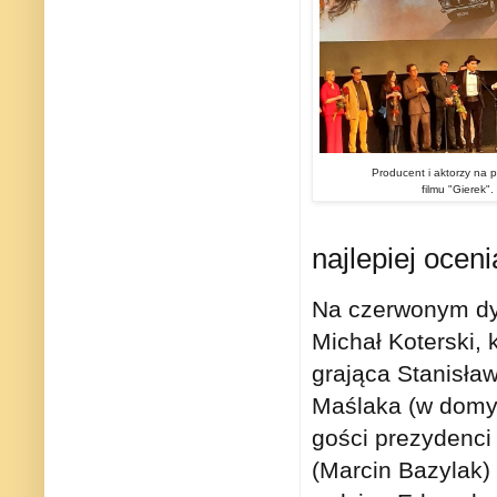
Producent i aktorzy na 
filmu "Gierek".
najlepiej oceni
Na czerwonym dyw
Michał Koterski, 
grająca Stanisła
Maślaka (w domyś
gości prezydenci
(Marcin Bazylak) 