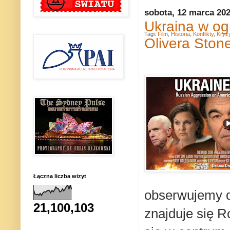
sobota, 12 marca 20
Ukraina w og
Tagi:
Film
,
Historia
,
Konflikty
,
Kryzy
Olivera Ston
Łączna liczba wizyt
obserwujemy dz
21,100,103
znajduje się R