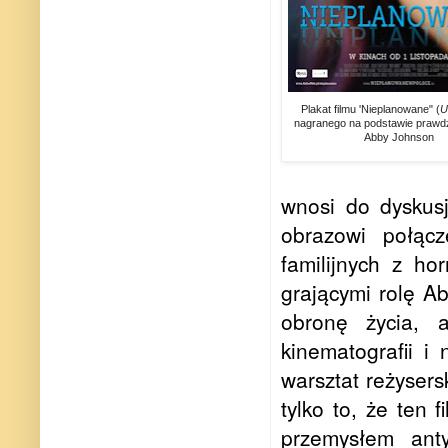
Plakat filmu 'Nieplanowane" (
U
nagranego na podstawie prawdzi
Abby Johnson
wnosi do dyskus
obrazowi połącz
familijnych z ho
grającymi rolę Ab
obronę życia, a
kinematografii i
warsztat reżysers
tylko to, że ten
przemysłem anty