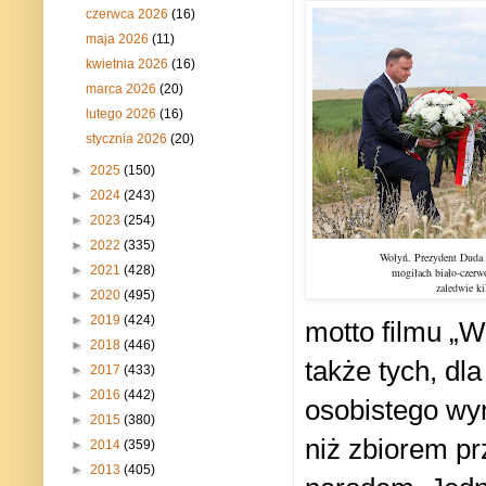
czerwca 2026
(16)
maja 2026
(11)
kwietnia 2026
(16)
marca 2026
(20)
lutego 2026
(16)
stycznia 2026
(20)
►
2025
(150)
►
2024
(243)
►
2023
(254)
►
2022
(335)
Wołyń. Prezydent Duda 
►
2021
(428)
mogiłach biało-czer
zaledwie kil
►
2020
(495)
►
2019
(424)
motto filmu „W
►
2018
(446)
także tych, dl
►
2017
(433)
►
2016
(442)
osobistego wy
►
2015
(380)
niż zbiorem p
►
2014
(359)
►
2013
(405)