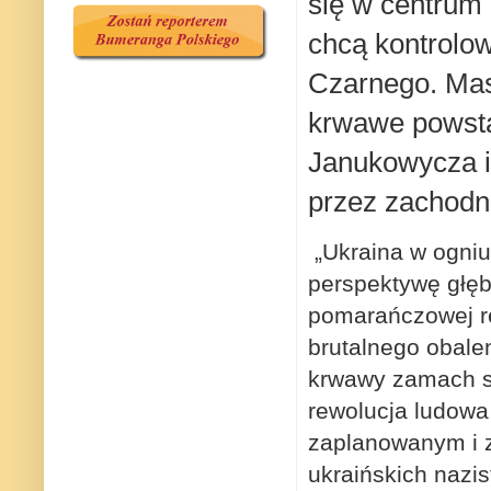
się w centrum 
chcą kontrolo
Czarnego. Mas
krwawe powstan
Janukowycza i
przez zachodni
„Ukraina w ogniu
perspektywę głębo
pomarańczowej re
brutalnego obale
krwawy zamach s
rewolucja ludowa
zaplanowanym i 
ukraińskich nazi