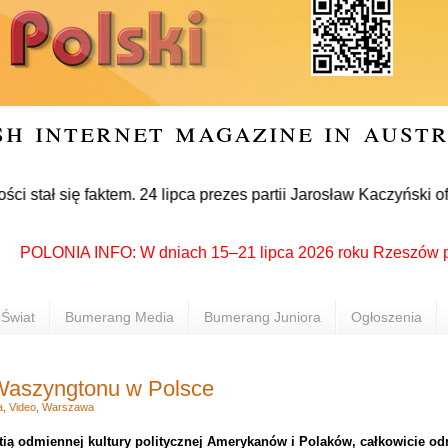
sh internet magazine in aust
ię faktem. 24 lipca prezes partii Jarosław Kaczyński oficjal
POLONIA INFO: W dniach 15–21 lipca 2026 roku Rzeszów ponownie
Świat
Bumerang Media
Bumerang Juniora
Ogłoszenia
 Waszyngtonu w Polsce
a
,
Video
,
Warszawa
ią odmiennej kultury politycznej Amerykanów i Polaków, całkowicie odm