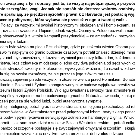
e i związanej z tym oprawy, jest to, że wizytę najpotężniejszego przywó
enie szczególnej wagi. Jednak nie sposób nie dostrzec walorów osobist
re sprawiają, że pięćdziesięcioletni prawnik z Harvardu jest postacią wy
cenie politycznej, która wykuwa się przecież w ogniu twardej walki.
 Polacy, ze wszystkimi swoimi historycznymi obciążeniami i kompleksami, są
i, uznania i szacunku. Dopiero jednak wizyta Obamy w Polsce pozwoliła nam 
ę obserwować już w toku kampanii prezydenckiej – że amerykański prezyden
nia się z ludźmi.
dem była wizyta na placu Piłsudskiego, gdzie po złożeniu wieńca Obama po
swoim napiętym do granic budżecie czasowym potrafił znaleźć dziesięć minut
y z nich był zauważony, z każdym wymienił jedno czy kilka zdań, każdemu o
ństwa, lecz człowieka młodszego o jedno czy dwa pokolenia od sędziwych 
trafił stwarzać swoisty mikrokosmos, wywoływać wrażenie, że nawet w zdaw
pia się na swoim rozmówcy, że nie puszcza jego słów mimo uszu.
uważą zapewne przede wszystkim złożenie wieńca przed Pomnikiem Bohater
otkanie z Polakami i Żydami zaangażowanymi w budowę wyjątkowo prestiżowe
 Muzeum Historii Żydów Polskich. W ciągu kwadransa stworzył tam atmosferę n
wspólnym zdjęciem na tle budowanego gmachu. Naturalna swoboda, z jaką 
zeń porusza się wśród ludzi, budzi autentyczną sympatię.
nej inteligencji, potrafi grać na wielu strunach, umiejętnie przechodząc od r
 przemówienie w Westminsterze przed połączonymi izbami brytyjskiego parlam
 podwiniętymi rękawami serwującego żołnierzom hamburgery z grilla. Wnuk 
 armii – jak sam powiedział o sobie w Pałacu Westminsterskim – potrafi całk
bardzo oszczędnie posługuje się zwyczajowymi chwytami oratorskimi, skupia
e umiejętnie wyzyskując przy tym swoją prezencję, dobry głos i dykcję.