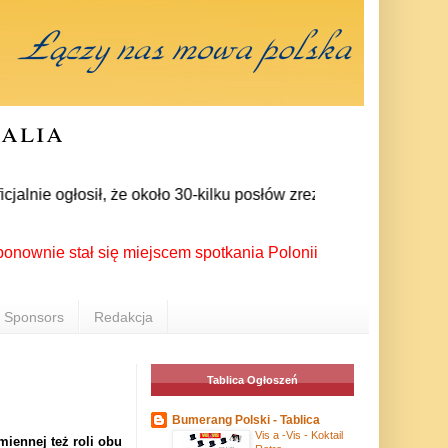
ralia
nie ogłosił, że około 30-kilku posłów zrezygnowało z członkos
 stał się miejscem spotkania Polonii z całego świata podczas 
Sponsors
Redakcja
Tablica Ogłoszeń
Bumerang Polski - Tablica
Vis a -Vis - Koktail
iennej też roli obu