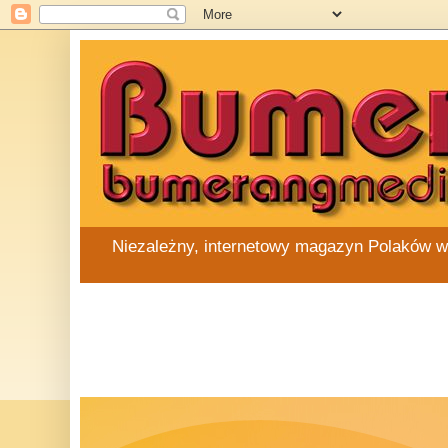
Niezależny, internetowy magazyn Polaków w Au