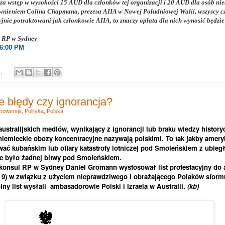
 za wstęp w wysokości 15 AUD dla członków tej organizacji i 20 AUD dla osób ni
wnieniem Colina Chapmana, prezesa AIIA w Nowej Południowej Walii, wszyscy c
yjnie potraktowani jak członkowie AIIA, to znaczy opłata dla nich wynosić będzi
 RP w Sydney
 6:00 PM
y:
 błędy czy ignorancja?
rowersje
,
Polityka
,
Polska
australijskich mediów, wynikający z ignorancji lub braku wiedzy history
 niemieckie obozy koncentracyjne nazywają polskimi. To tak jakby amery
ć kubańskim lub ofiary katastrofy lotniczej pod Smoleńskiem z ubiegł
ie było żadnej bitwy pod Smoleńskiem.
 konsul RP w Sydney Daniel Gromann wystosował list protestacyjny do
9) w związku z użyciem nieprawdziwego i obrażającego Polaków sform
ny list wysłali
ambasadorowie Polski i Izraela w Australii.
(kb)