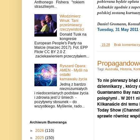
pobierana będzie opłata
Anthonego Fishera "rokiem
straszliwym...
Jednakże zgodnie z zape
polskiej zostaną kurtuaz
Włodzimierz
Wnuk: Tani
Daniel Gromann, Konsul
prześmiewcy
Tuesday, 31 May 2011
rzeczywistości
Donald Tusk na
kongresie
European People's Party na
.
15:28
Brak komentarz
Malcie (marzec 2017). Fot. EPP
Flickr CC BY 2.0 Z
zaciekawieniem przeczytałem...
Propagandowe
Ryszard Opara:
Tagi:
Australia
,
Historia
,
Kont
AMEN - Myśli na
ostatki
karnawału życia
To nie pierwszy b
łąd 
Jedną z bardzo
dziennikarzy
, którzy
niezrozumiałych
Guantanamo Bay nazwa
i niedocenianych podstaw życia
poległymi . W 2011 n
i zdrowia jest U śmiech -
pozytywny stosunek – do
Kilkanaście dni temu
wszystkiego. Myślenie, rado...
Today Show (Channel 
sprawie równiez wspól
Archiwum Bumeranga
►
2026
(110)
►
2025
(150)