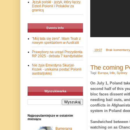
Język polski - język, który łączy.
Dzień Polonii i Polaków za
granicą
Events Info
"Mój tata się żeni". Mam Teatr z
nowym spektaklem w Australii
.
19:07
Brak komentarz
Prawybory na urząd Prezydenta
RP 2025 - debata 7 kandydatów
Nie żyje Ernestyna Skurjat-
The coming Po
Kozek - unikalna postać Polonii
Tagi:
Europa
,
Info
,
Sydney
australijskiej
On July 1,
Poland
take
second half of this y
Wyszukiwarka
bloc faces dissent wit
needing bail outs, an
conflicts in Afghanist
system in
Poland
deem
Najpopularniejsze w ostatnim
miesiącu
Sandwiched between 
watching on as Chance
Bumerang