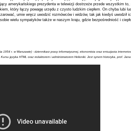
jący amerykańskiego prezydenta w telewizji dostrzeże przede wszystkim to, ż
em, który łączy powagę urzędu z czysto ludzkim ciepłem. On chyba lubi ludz
czarować, umie wręcz uwodzić rozmówców i widzów, tak jak kiedyś uwodził
sobie wielu sympatyków także w naszym kraju, gdzie bezpośredniość i ciepł
nia 1954 r. w Warszawie) - dziennikarz prasy informatycznej, ekonomista oraz entuzjasta interneto
 Kursu języka HTML oraz redaktorem i administratorem Helioniki. Jest synem historyka, prof. Jan