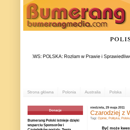
poli
NEWS: POLSKA: Rozłam w Prawie i Sprawiedliwości stał s
Strona główna
Polonia
Australia
Polska
niedziela, 29 maja 2011
Donacje
Czarodziej z
Tagi:
Opinie
,
Polityka
,
Polsk
Bumerang Polski istnieje dzięki
wsparciu Sponsorów i
Być może kwest
Czytelników portalu. Twoja