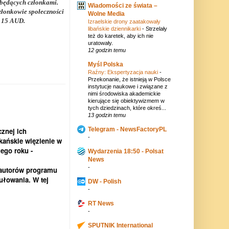
ebędących członkami.
Wiadomości ze świata –
złonkowie społeczności
Wolne Media
e 15 AUD.
Izraelskie drony zaatakowały
libańskie dziennikarki
-
Strzelały
też do karetek, aby ich nie
uratowały.
12 godzin temu
Myśl Polska
Raźny: Ekspertyzacja nauki
-
Przekonanie, że istnieją w Polsce
instytucje naukowe i związane z
nimi środowiska akademickie
kierujące się obiektywizmem w
tych dziedzinach, które okreś...
13 godzin temu
Telegram - NewsFactoryPL
cznej ich
-
kańskie więzienie w
ego roku -
Wydarzenia 18:50 - Polsat
News
-
 autorów programu
ułowania. W tej
DW - Polish
-
RT News
-
SPUTNIK International