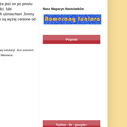
e jest on po prostu
i, lubi
Nasz Magazyn Nastolatków
 ich uśmiechem Jimmy
o są wyżej cenione od
Pogoda
wej edukacji. Jest autorem
a Wimmera.
Twitter - fb - google+