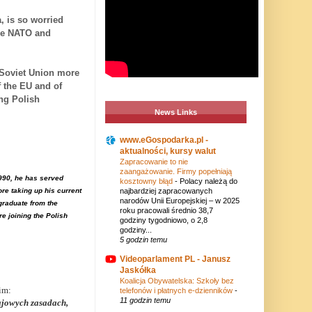
 is so worried
ide NATO and
 Soviet Union more
 the EU and of
ing Polish
News Links
www.eGospodarka.pl -
aktualności, kursy walut
Zapracowanie to nie
zaangażowanie. Firmy popełniają
1990, he has served
kosztowny błąd
-
Polacy należą do
e taking up his current
najbardziej zapracowanych
narodów Unii Europejskiej – w 2025
graduate from the
roku pracowali średnio 38,7
e joining the Polish
godziny tygodniowo, o 2,8
godziny...
5 godzin temu
Videoparlament PL - Janusz
Jaskółka
Koalicja Obywatelska: Szkoły bez
im:
telefonów i płatnych e-dzienników
-
11 godzin temu
ajowych zasadach,