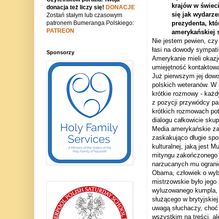
krajów w świeci
donacja też liczy się!
DONACJE
się jak wydarz
Zostań stałym lub czasowym
patronem Bumeranga Polskiego:
prezydenta, któ
PATREON
amerykańskiej s
Nie jestem pewien, czy
łasi na dowody sympati
Sponsorzy
Amerykanie mieli okazj
umiejętność kontaktowa
Już pierwszym jej dowo
polskich weteranów. W 
krótkie rozmowy - każd
z pozycji przywódcy pa
krótkich rozmowach po
dialogu całkowicie sku
Media amerykańskie za
zaskakująco długie sp
kulturalnej, jaką jest
mityngu zakończonego 
narzucanych mu ogranic
Obama, człowiek o wybit
mistrzowskie było jego
wyluzowanego kumpla, z
służącego w brytyjskiej
uwagą słuchaczy, choć 
wszystkim na treści, al