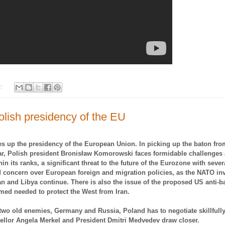
y:
lish presidency of the EU
s up the presidency of the European Union. In picking up the baton fro
ear, Polish president Bronisław Komorowski faces formidable challenges 
hin its ranks, a significant threat to the future of the Eurozone with seve
d concern over European foreign and migration policies, as the NATO in
an and Libya continue. There is also the issue of the proposed
US
anti-ba
ed needed to protect the West from
Iran
.
two old enemies,
Germany
and
Russia
,
Poland
has to negotiate skillfull
llor Angela Merkel and President Dmitri Medvedev draw closer.