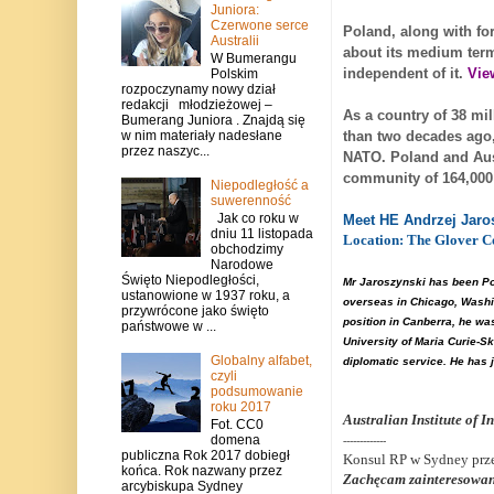
Juniora:
Czerwone serce
Poland, along with fo
Australii
about its medium term 
W Bumerangu
independent of it.
Vie
Polskim
rozpoczynamy nowy dział
redakcji młodzieżowej –
As a country of 38 mi
Bumerang Juniora . Znajdą się
than two decades ago
w nim materiały nadesłane
przez naszyc...
NATO.
Poland
and
Aus
community of 164,000 
Niepodległość a
suwerenność
Jak co roku w
Meet HE Andrzej Jaro
dniu 11 listopada
Location:
The Glover Co
obchodzimy
Narodowe
Święto Niepodległości,
Mr Jaroszynski has been P
ustanowione w 1937 roku, a
overseas in Chicago, Washin
przywrócone jako święto
position in
Canberra
, he wa
państwowe w ...
University of Maria Curie-Sk
Globalny alfabet,
diplomatic service. He has 
czyli
podsumowanie
roku 2017
Australian Institute of I
Fot. CC0
domena
-------------
publiczna Rok 2017 dobiegł
Konsul RP w Sydney prze
końca. Rok nazwany przez
Zachęcam zainteresowane
arcybiskupa Sydney