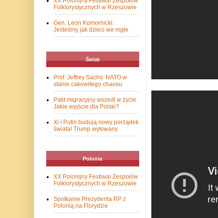
XX Polonijny Festiwal Zespołów
Folklorystycznych w Rzeszowie
Gen. Leon Komornicki:
Jesteśmy jak dzieci we mgle
Świat
Prof. Jeffrey Sachs: NATO w
stanie cakowitego chaosu
Pakt migracyjny wszedł w życie.
Jakie wyjście dla Polski?
Xi i Putin budują nowy porządek
świata! Trump wykiwany
Polonia
XX Polonijny Festiwal Zespołów
Folklorystycznych w Rzeszowie
Spotkanie Prezydenta RP z
Polonią na Florydzie