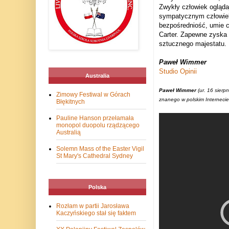
Zwykły człowiek ogląda
sympatycznym człowieki
bezpośredniość, umie 
Carter. Zapewne zyska 
sztucznego majestatu.
Paweł Wimmer
Studio Opinii
Australia
Paweł Wimmer
(ur. 16 sierp
Zimowy Festiwal w Górach
znanego w polskim Internecie
Błękitnych
Pauline Hanson przełamała
monopol duopolu rządzącego
Australią
Solemn Mass of the Easter Vigil
St Mary's Cathedral Sydney
Polska
Rozłam w partii Jarosława
Kaczyńskiego stał się faktem