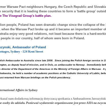
rmer Warsaw Pact neighbours Hungary, the Czech Republic and Slovakia,
security that it is leading these countries to form a 'battle group' outs
w The Visegrad Group's battle plan.
llion people,
Poland
has seen dramatic change since the collapse of the
, when the
Warsaw
Pact broke up and it became an important member of
tralia
enjoy very good relations, not least because there is a hard-work
people in our country, half of whom were born in
Poland
.
szynski, Ambassador of
Poland
ttages, Sydney - 124 Kent Street
olish Ambassador to
Australia
since late 2008. Since joining the Polish foreign service in 
gton, as deputy head of mission, and in Oslo, as ambassador to Norway. Immediately befor
s director of the Department of the
Americas
in the Ministry of Foreign Affairs in
Warsaw
. A 
lodowska, he held a number of academic positions at the Catholic University of Lublin, befor
just returned from
Warsaw
briefings on the Polish presidency.
nternational Affairs in Sydney
kazal nam dodatkową informację dotyczacą spotkania z Ambasadorem Jaroszyńsk
 osoby do udziału. Ponieważ wydarzenie organizowane jest przez AIIA na zwycz