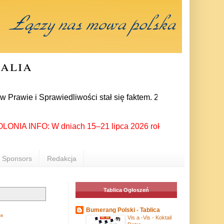
ralia
i Sprawiedliwości stał się faktem. 24 lipca prezes partii Jar
IA INFO: W dniach 15–21 lipca 2026 roku Rzeszów ponownie stał
Sponsors
Redakcja
Tablica Ogłoszeń
Bumerang Polski - Tablica
"
Vis a -Vis - Koktail