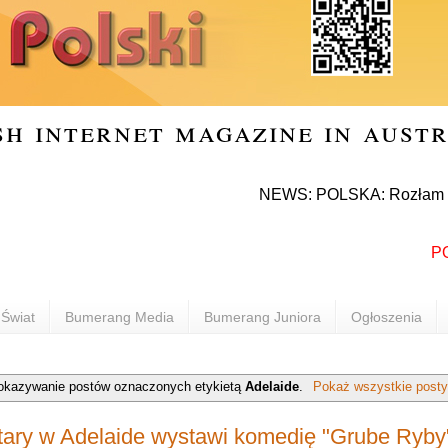
sh internet magazine in aust
NEWS: POLSKA: Rozłam w Prawie 
POLON
Świat
Bumerang Media
Bumerang Juniora
Ogłoszenia
okazywanie postów oznaczonych etykietą
Adelaide
.
Pokaż wszystkie posty
Stary w Adelaide wystawi komedię "Grube Ryby