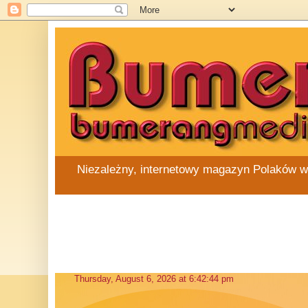
Niezależny, internetowy magazyn Polaków w Au