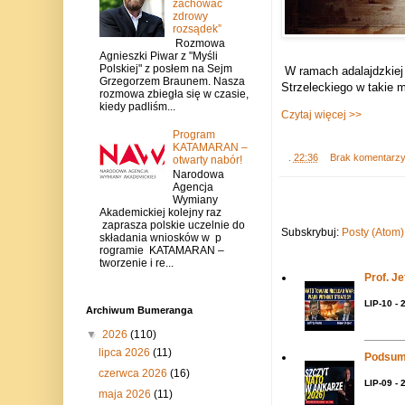
zachować
zdrowy
rozsądek”
Rozmowa
Agnieszki Piwar z "Myśli
Polskiej" z posłem na Sejm
W ramach adalajdzkie
Grzegorzem Braunem. Nasza
Strzeleckiego w takie m
rozmowa zbiegła się w czasie,
kiedy padliśm...
Czytaj więcej >>
Program
KATAMARAN –
.
22:36
Brak komentarz
otwarty nabór!
Narodowa
Agencja
Wymiany
Akademickiej kolejny raz
zaprasza polskie uczelnie do
Subskrybuj:
Posty (Atom)
składania wniosków w p
rogramie KATAMARAN –
tworzenie i re...
Prof. J
LIP-10 - 
Archiwum Bumeranga
▼
2026
(110)
lipca 2026
(11)
Podsum
czerwca 2026
(16)
LIP-09 - 
maja 2026
(11)