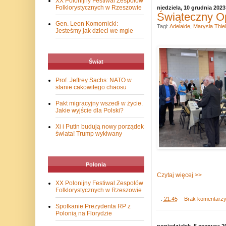
XX Polonijny Festiwal Zespołów
Folklorystycznych w Rzeszowie
niedziela, 10 grudnia 2023
Świąteczny Op
Gen. Leon Komornicki:
Tagi:
Adelaide
,
Marysia Thie
Jesteśmy jak dzieci we mgle
Świat
Prof. Jeffrey Sachs: NATO w
stanie cakowitego chaosu
Pakt migracyjny wszedł w życie.
Jakie wyjście dla Polski?
Xi i Putin budują nowy porządek
świata! Trump wykiwany
Polonia
Czytaj więcej >>
XX Polonijny Festiwal Zespołów
Folklorystycznych w Rzeszowie
.
21:45
Brak komentarz
Spotkanie Prezydenta RP z
Polonią na Florydzie
poniedziałek, 5 czerwca 2