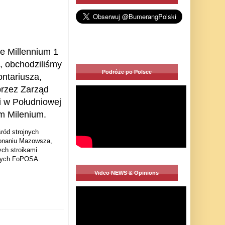
e Millennium 1
e, obchodziliśmy
Podróże po Polsce
ntariusza,
rzez Zarząd
i w Południowej
em Milenium.
ród strojnych
konaniu Mazowsza,
ch stroikami
nych FoPOSA.
Video NEWS & Opinions