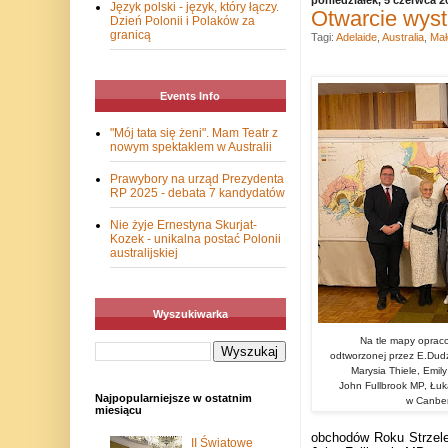
Język polski - język, który łączy.
Otwarcie wyst
Dzień Polonii i Polaków za
granicą
Tagi:
Adelaide
,
Australia
,
Mał
Events Info
"Mój tata się żeni". Mam Teatr z
nowym spektaklem w Australii
Prawybory na urząd Prezydenta
RP 2025 - debata 7 kandydatów
Nie żyje Ernestyna Skurjat-
Kozek - unikalna postać Polonii
australijskiej
Wyszukiwarka
Na tle mapy oprac
odtworzonej przez E.Dudz
Marysia Thiele, Emily
John Fullbrook MP, Łuk
Najpopularniejsze w ostatnim
w Canber
miesiącu
obchodów Roku Strzelec
II Światowe