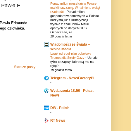
Ponad milion mieszkań w Polsce
 Pawła E.
ma klimatyzację. W najmie to wciąż
rzadkość
-
Ponad milion
gospodarstw domowych w Polsce
korzysta już z klimatyzacji –
Pawła Edmunda
wynika z szacunków Mzuri
łego człowieka.
opartych na danych GUS.
Oznacza to, że...
10 godzin temu
Wiadomości ze świata –
Wolne Media
Izrael odrzucił plan pokojowy
Trumpa dla Strefy Gazy
-
Uznaje
tylko te zapisy, które są mu na
rękę?
Starsze posty
19 godzin temu
Telegram - NewsFactoryPL
-
Wydarzenia 18:50 - Polsat
News
-
DW - Polish
-
RT News
-