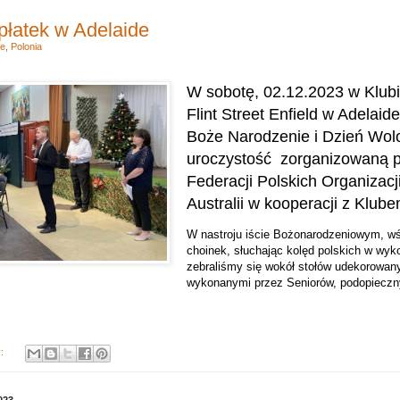
łatek w Adelaide
le
,
Polonia
W sobotę, 02.12.2023 w Klubi
Flint Street Enfield w Adelaid
Boże Narodzenie i Dzień Wolo
uroczystość zorganizowaną p
Federacji Polskich Organizacj
Australii w kooperacji z Klub
W nastroju iście Bożonarodzeniowym, wś
choinek, słuchając kolęd polskich w wy
zebraliśmy się wokół stołów udekorowany
wykonanymi przez Seniorów, podopiecz
y:
023