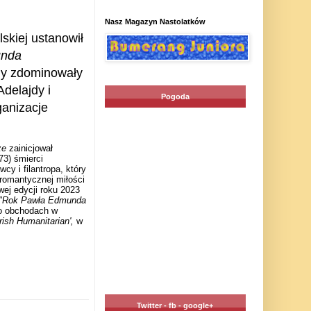
Nasz Magazyn Nastolatków
skiej ustanowił
unda
dy zdominowały
delajdy i
Pogoda
ganizacje
że
zainicjował
73) śmierci
cy i filantropa, który
 romantycznej miłości
ej edycji roku 2023
"Rok Pawła Edmunda
 o obchodach w
rish Humanitarian',
w
Twitter - fb - google+