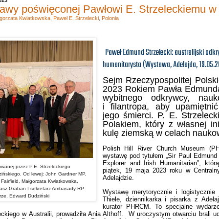
awy poświęconej Pawłowi E. Strzeleckiemu w 
gorzata Kwiatkowska
,
Paweł E. Strzelecki
,
Polonia
Paweł Edmund Strzelecki: australijski odkr
humanitarysta
(Wystawa, Adelajda, 19.05.
Sejm Rzeczypospolitej Polski
2023 Rokiem Pawła Edmunda 
wybitnego odkrywcy, nauk
i filantropa, aby upamiętni
jego śmierci. P. E. Strzelec
Polakiem, który z własnej in
kulę ziemską w celach nauko
Polish Hill River Church Museum (P
wystawę pod tytułem „Sir Paul Edmund S
Explorer and Irish Humanitarian”, którą
owanej przez P.E. Strzeleckiego
piątek, 19 maja 2023 roku w Centra
ińskiego. Od lewej: John Gardner MP,
Adelajdzie.
 Fairfield, Małgorzata Kwiatkowska,
asz Graban I sekretarz Ambasady RP
Wystawę merytorycznie i logistycznie 
ze, Edward Dudziński
Thiele, dziennikarka i pisarka z Adela
kurator PHRCM. To specjalne wydarze
kiego w Australii, prowadziła Ania Althoff.
W uroczystym otwarciu brali ud