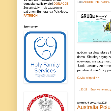
Tagi:
Adelaide
,
Info
,
Kultura
,
donacja też liczy się!
DONACJE
Zostań stałym lub czasowym
patronem Bumeranga Polskiego:
PATREON
Sponsorzy
gośćmi są dwaj starzy 
domu. Sielską rutynę 
obawiając sie przymuso
Urok i awansy ze stro
państwo domu? Czy pol
Czytaj więcej >>
.
23:21
Brak komentarz
wtorek, 9 stycznia 2024
Australia Po