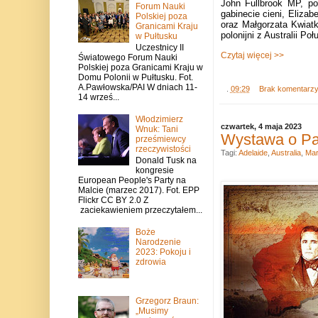
John Fullbrook MP, po
Forum Nauki
gabinecie cieni, Eliza
Polskiej poza
oraz Małgorzata Kwiatko
Granicami Kraju
polonijni z Australii Poł
w Pułtusku
Uczestnicy II
Czytaj więcej >>
Światowego Forum Nauki
Polskiej poza Granicami Kraju w
Domu Polonii w Pułtusku. Fot.
A.Pawłowska/PAI W dniach 11-
.
09:29
Brak komentarz
14 wrześ...
Włodzimierz
czwartek, 4 maja 2023
Wnuk: Tani
Wystawa o Paw
prześmiewcy
rzeczywistości
Tagi:
Adelaide
,
Australia
,
Mar
Donald Tusk na
kongresie
European People's Party na
Malcie (marzec 2017). Fot. EPP
Flickr CC BY 2.0 Z
zaciekawieniem przeczytałem...
Boże
Narodzenie
2023: Pokoju i
zdrowia
Grzegorz Braun:
„Musimy