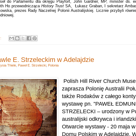
seł do Parlamentu dla okręgu Playfort, John Gardner, MP, minister ds. ed
beth Ho przewodnicząca
History Trust
SA, Łukasz Graban, I sekretarz Amba
wska, prezes Rady Naczelnej Polonii Australijskiej. Licznie przybyli równi
udniowej.
y:
le E. Strzeleckim w Adelajdzie
ysia Thiele
,
Paweł E. Strzelecki
,
Polonia
Polish Hill River Church Mu
zaprasza Polonię Australii Poł
także Rodaków z całego konty
wystawę pn. ”PAWEŁ EDMU
STRZELECKI – urodzony w P
australijski odkrywca i irlandz
Otwarcie wystawy - 20 maja 
Domu Polskim w Adelajdzie. W