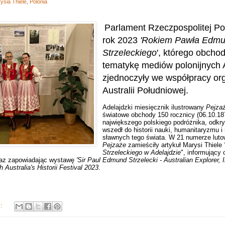
ysia Thiele
,
Polonia
Parlament Rzeczpospolitej Pol
rok 2023
'Rokiem Pawła Edm
Strzeleckiego
', którego obcho
tematykę mediów polonijnych A
zjednoczyły we współpracy or
Australii Południowej.
Adelajdzki miesięcznik ilustrowany
Pejza
światowe obchody 150 rocznicy (06.10.18
największego polskiego podróżnika, odkryw
wszedł do historii nauki, humanitaryzmu i
sławnych tego świata. W 21 numerze lutow
Pejzaże
zamieściły artykuł Marysi Thiele
Strzeleckiego w Adelajdzie
", informujący
oraz zapowiadając wystawę
'Sir Paul Edmund Strzelecki - Australian Explorer, I
 Australia's Historii Festival 2023
.
y: