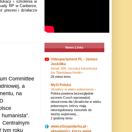
ukacji i szkolenia w
sady RP w Canberze,
eż prezesi i działacze
News Links
Videoparlament PL - Janusz
Jaskółka
Senat: 300. rocznica kanonizacji
św. Stanisława Kostki
-
26 minut temu
seum Committee
Myśl Polska
udniowej, a
Ukraińcy w wieku poborowym
-
nentu, na
Polska powinna bezwzględnie
wzorem Czech wprowadzić
ND
obostrzenia dla Ukraińców w wieku
poborowym, którzy mają
olsce
nieuregulowany stosunek do
służby wojskowej....
ki humanista”.
1 godzinę temu
w
Centralnym
www.eGospodarka.pl -
 tym roku
aktualności, kursy walut