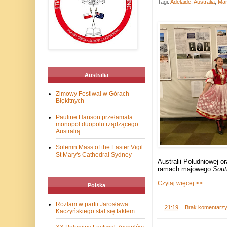
Tagi:
Adelaide
,
Australia
,
Mar
Australia
Zimowy Festiwal w Górach
Błękitnych
Pauline Hanson przełamała
monopol duopolu rządzącego
Australią
Solemn Mass of the Easter Vigil
St Mary's Cathedral Sydney
Australii Południowej 
ramach majowego
South
Czytaj więcej >>
Polska
Rozłam w partii Jarosława
.
21:19
Brak komentarz
Kaczyńskiego stał się faktem