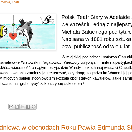
Polonia
,
Teatr
Polski Teatr Stary w Adelaide
we wrześniu jedną z najlepsz
Michała Bałuckiego pod tytuł
Napisana w 1881 roku sztuka
bawi publiczność od wielu lat.
W miejskiej posiadłości państwa Ciaputk
kawalerowie Wistowski i Pagatowicz. Wieczory upływaja im miło na partyjka
zakłóca wiadomość o nagłym przyjeździe Wandy – ukochanej wnuczki Ciaputk
wego swatania zamierzaja zrejterować, gdy drogę zagradza im Wanda i jej pr
ny młodych panien stopniowo zmiękczają opór starych kawalerów. Jakie zamia
owanie na „grube ryby” zakończy się sukcesem?
y:
łudniowa w obchodach Roku Pawła Edmunda St