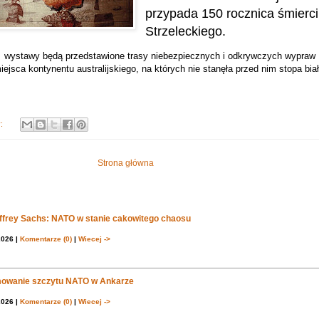
przypada 150 rocznica śmierci
Strzeleckiego.
j wystawy będą przedstawione trasy niebezpiecznych i odkrywczych wypraw
iejsca kontynentu australijskiego, na których nie stanęła przed nim stopa bia
y:
Strona główna
effrey Sachs: NATO w stanie cakowitego chaosu
2026 |
Komentarze (0)
|
Wiecej ->
owanie szczytu NATO w Ankarze
2026 |
Komentarze (0)
|
Wiecej ->