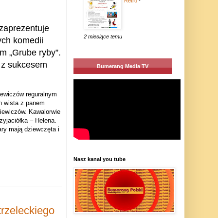
Retro
-
 zaprezentuje
2 miesiące temu
ych komedii
em „Grube ryby”.
 z sukcesem
Bumerang Media TV
iewiczów reguralnym
ch wista z panem
iewiczów. Kawalorwie
zyjaciółka – Helena.
ry mają dziewczęta i
Nasz kanał you tube
rzeleckiego