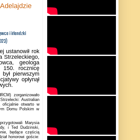
Adelajdzie
ywca i irlandzki
2023)
ej ustanowił rok
Strzeleckiego,
owca, geologa
ć 150. rocznicę
ki był pierwszym
icjatywy opłynął
wych.
HRCM) zorganizowało
trzelecki: Australian
 oficjalnie otwarto w
lnym Domu Polskim w
przygotowali Marysia
jdy, i Ted Dudzinski,
nie, będące częścią
ział honorowi goście: