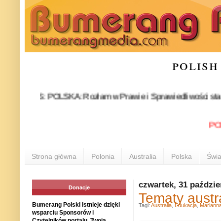
polish
EWS: POLSKA: Rozłam w Prawie i Sprawiedliwości stał się fakte
POLONIA
Strona główna
Polonia
Australia
Polska
Świa
czwartek, 31 paździe
Donacje
Tematy austra
Bumerang Polski istnieje dzięki
Tagi:
Australia
,
Edukacja
,
Mariann
wsparciu Sponsorów i
Czytelników portalu. Twoja