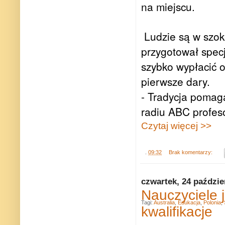
na miejscu.
Ludzie są w szok
przygotował specj
szybko wypłacić 
pierwsze dary.
- Tradycja pomaga
radiu ABC profeso
Czytaj więcej >>
.
09:32
Brak komentarzy:
czwartek, 24 paździe
Nauczyciele 
Tagi:
Australia
,
Edukacja
,
Polonia
,
kwalifikacje