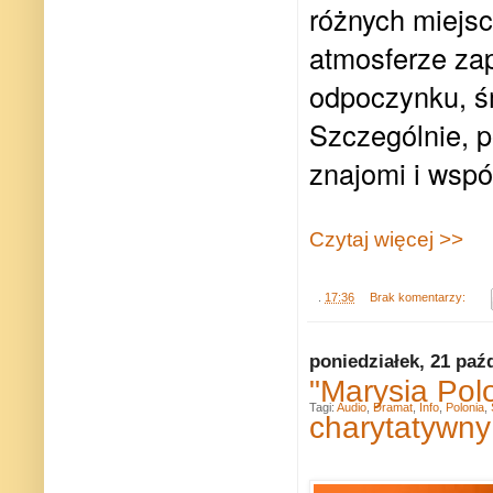
różnych miejsc
atmosferze za
odpoczynku, ś
Szczególnie, p
znajomi i wspó
Czytaj więcej >>
.
17:36
Brak komentarzy:
poniedziałek, 21 paź
"Marysia Polo
Tagi:
Audio
,
Dramat
,
Info
,
Polonia
,
charytatywny