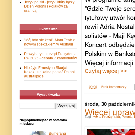
Język polski - język, który łączy.
"Gdzie Twoje serc
Dzień Polonii i Polaków za
granicą
tytułowy utwór kon
rewii Adria Nost
Events Info
solistów - Maji K
"Mój tata się żeni". Mam Teatr z
Koncert odbędzie 
nowym spektaklem w Australii
Polskim w Bankst
Prawybory na urząd Prezydenta
RP 2025 - debata 7 kandydatów
Więcej informacji
Nie żyje Ernestyna Skurjat-
Czytaj więcej >>
Kozek - unikalna postać Polonii
australijskiej
.
00:06
Brak komentarzy:
Wyszukiwarka
środa, 30 październi
Więcej uprawn
Tagi:
Iwona Pruszyńska
,
Polonia
,
Najpopularniejsze w ostatnim
miesiącu
Bumerang