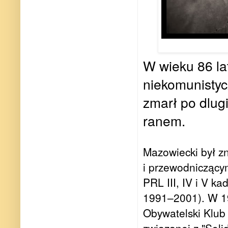
W wieku 86 la
niekomunistyc
zmarł po dlugi
ranem.
Mazowiecki był z
i przewodniczący
PRL III, IV i V ka
1991–2001). W 19
Obywatelski Klub
związanej z "Soli