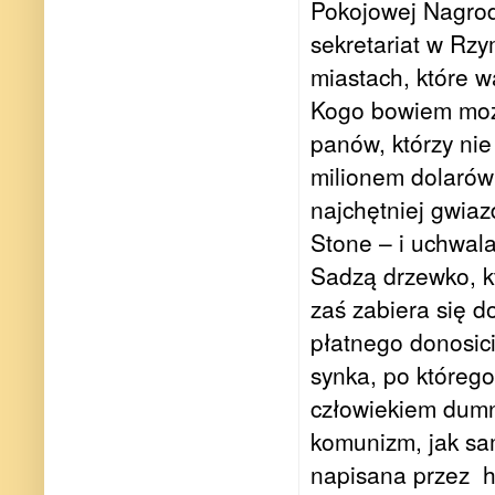
Pokojowej Nagrody
sekretariat w Rzy
miastach, które w
Kogo bowiem może
panów, którzy ni
milionem dolarów
najchętniej gwia
Stone – i uchwala
Sadzą drzewko, k
zaś zabiera się do
płatnego donosici
synka, po którego
człowiekiem dumn
komunizm, jak sam
napisana przez ha