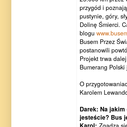
przygód i poznają
pustynie, góry, s
Dolinę Śmierci. 
blogu
www.busemp
Busem Przez Świat
postanowili powt
Projekt trwa dale
Bumerang Polski 
O przygotowaniach
Karolem Lewando
Darek: Na jakim 
jesteście? Bus j
Karol:
Zgadza się