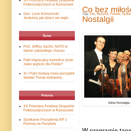
XX Polonijny Festiwal Zespołów
Folklorystycznych w Rzeszowie
Co bez miłośc
Gen. Leon Komornicki:
Tagi:
Info
,
Muzyka
,
Polonia
,
Sydne
Nostalgii
Jesteśmy jak dzieci we mgle
Świat
Prof. Jeffrey Sachs: NATO w
stanie cakowitego chaosu
Pakt migracyjny wszedł w życie.
Jakie wyjście dla Polski?
Xi i Putin budują nowy porządek
świata! Trump wykiwany
Polonia
Adria Nostalgia
XX Polonijny Festiwal Zespołów
Folklorystycznych w Rzeszowie
Spotkanie Prezydenta RP z
Polonią na Florydzie
W programie tanga