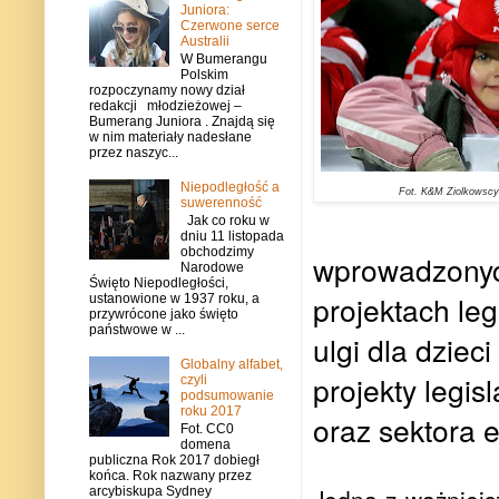
Juniora:
Czerwone serce
Australii
W Bumerangu
Polskim
rozpoczynamy nowy dział
redakcji młodzieżowej –
Bumerang Juniora . Znajdą się
w nim materiały nadesłane
przez naszyc...
Niepodległość a
Fot. K&M Ziolkowscy
suwerenność
Jak co roku w
dniu 11 listopada
obchodzimy
wprowadzonyc
Narodowe
Święto Niepodległości,
projektach le
ustanowione w 1937 roku, a
przywrócone jako święto
państwowe w ...
ulgi dla dzie
Globalny alfabet,
projekty legi
czyli
podsumowanie
roku 2017
oraz sektora 
Fot. CC0
domena
publiczna Rok 2017 dobiegł
końca. Rok nazwany przez
arcybiskupa Sydney