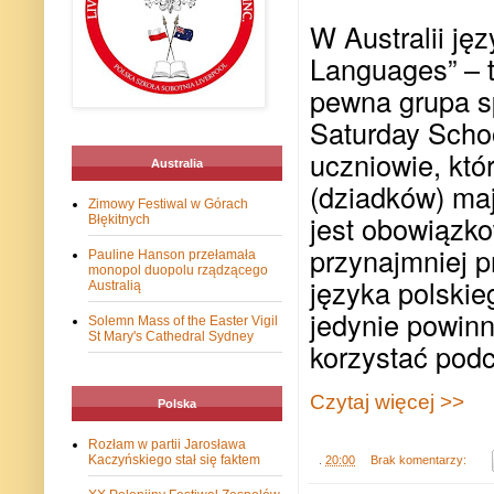
W Australii ję
Languages” – t
pewna grupa sp
Saturday Scho
uczniowie, któ
Australia
(dziadków) ma
Zimowy Festiwal w Górach
jest obowiązk
Błękitnych
przynajmniej p
Pauline Hanson przełamała
monopol duopolu rządzącego
języka polskie
Australią
jedynie powinn
Solemn Mass of the Easter Vigil
St Mary's Cathedral Sydney
korzystać pod
Czytaj więcej >>
Polska
Rozłam w partii Jarosława
Kaczyńskiego stał się faktem
.
20:00
Brak komentarzy: