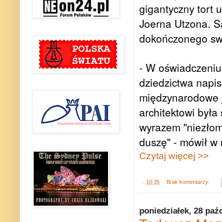
gigantyczny tort 
Joerna Utzona. S
dokończonego swo
- W oświadczeniu
dziedzictwa napis
międzynarodowe ju
architektowi był
wyrazem "niezłomn
duszę" - mówił w 
Czytaj więcej >>
.
10:35
Brak komentarzy:
poniedziałek, 28 paź