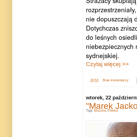
Strażacy skupiają 
rozprzestrzeniały
nie dopuszczają d
Dotychczas zniszc
do leśnych osiedl
niebezpiecznych 
sydnejskiej.
Czytaj więcej >>
.
20:53
Brak komentarzy:
wtorek, 22 październ
"Marek Jackow
Tagi:
Muzyka
,
Polska