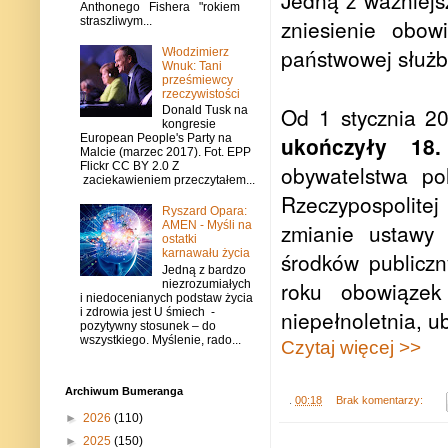
Jedną z ważniejsz
Anthonego Fishera "rokiem
zniesienie obow
straszliwym...
państwowej służb
Włodzimierz
Wnuk: Tani
prześmiewcy
rzeczywistości
Od 1 stycznia 2
Donald Tusk na
kongresie
ukończyły 18.
European People's Party na
Malcie (marzec 2017). Fot. EPP
Flickr CC BY 2.0 Z
obywatelstwa po
zaciekawieniem przeczytałem...
Rzeczypospolitej 
Ryszard Opara:
zmianie ustawy 
AMEN - Myśli na
ostatki
karnawału życia
środków publiczn
Jedną z bardzo
roku obowiązek
niezrozumiałych
i niedocenianych podstaw życia
i zdrowia jest U śmiech -
niepełnoletnia, u
pozytywny stosunek – do
wszystkiego. Myślenie, rado...
Czytaj więcej >>
Archiwum Bumeranga
.
00:18
Brak komentarzy:
►
2026
(110)
►
2025
(150)