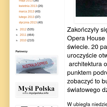
maja 2013
(38)
kwietnia 2013
(26)
marca 2013
(43)
lutego 2013
(37)
stycznia 2013
(40)
Zakończyły si
►
2012
(535)
►
2011
(464)
Opera House 
►
2010
(210)
świecie. 20 pa
Partnerzy
uroczyście ot
architektura 
punktem podró
zobaczyć to b
światowego d
W ubiegła niedzi