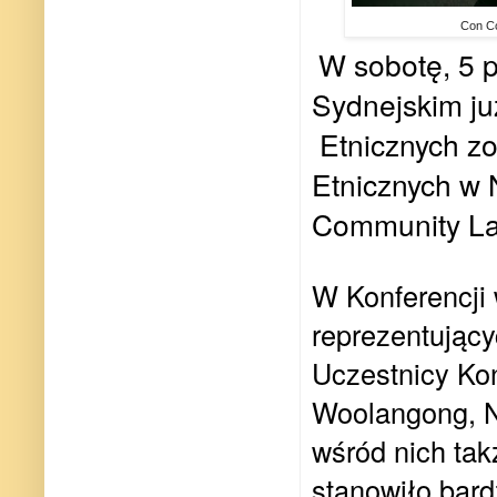
Con Co
W sobotę, 5 p
Sydnejskim ju
Etnicznych z
Etnicznych w 
Community La
W Konferencji
reprezentujący
Uczestnicy Kon
Woolangong, 
wśród nich takż
stanowiło bar