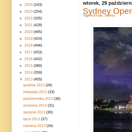
wtorek, 29 październ
►
2024
(243)
Sydney Opera
►
2023
(254)
Tagi:
Australia
,
Sydney
►
2022
(335)
►
2021
(428)
►
2020
(495)
►
2019
(424)
►
2018
(446)
►
2017
(433)
►
2016
(442)
►
2015
(380)
►
2014
(359)
▼
2013
(405)
grudnia 2013
(26)
listopada 2013
(33)
października 2013
(30)
września 2013
(31)
sierpnia 2013
(30)
lipca 2013
(37)
czerwca 2013
(34)