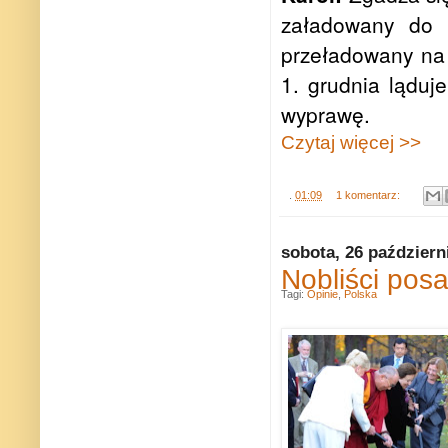
załadowany do 
przeładowany na 
1. grudnia lądu
wyprawę.
Czytaj więcej >>
.
01:09
1 komentarz:
sobota, 26 październ
Nobliści posa
Tagi:
Opinie
,
Polska