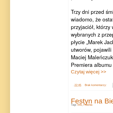
Trzy dni przed śm
wiadomo, że ostat
przyjaciół, którzy
wybranych z prze
płycie „Marek Jac
utworów, pojawil
Maciej Maleńczuk,
Premiera albumu 
Czytaj więcej >>
.
22:45
Brak komentarzy:
Festyn na Bi
Tagi:
Info
,
Polonia