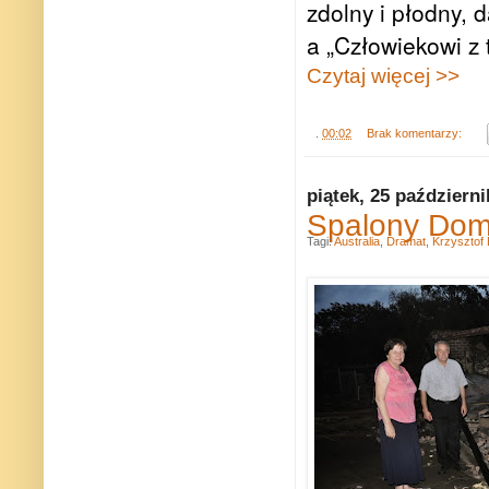
zdolny i płodny,
a „Człowiekowi z 
Czytaj więcej >>
.
00:02
Brak komentarzy:
piątek, 25 październ
Spalony Dom 
Tagi:
Australia
,
Dramat
,
Krzysztof