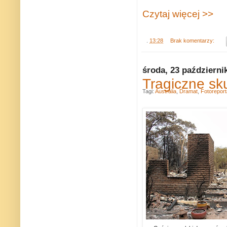
Czytaj więcej >>
.
13:28
Brak komentarzy:
środa, 23 październi
Tragiczne sku
Tagi:
Australia
,
Dramat
,
Fotorepor