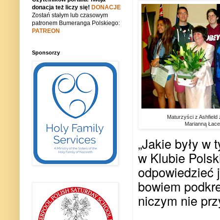
donacja też liczy się!
DONACJE
Zostań stałym lub czasowym
patronem Bumeranga Polskiego:
PATREON
Sponsorzy
Maturzyści z Ashfield
Marianną Łace
„Jakie były w 
w Klubie Polski
odpowiedzieć 
bowiem podkreś
niczym nie pr