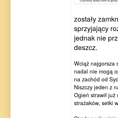
Gościnny polski dom w górac
zostały zamkni
sprzyjający r
jednak nie prz
deszcz.
Wciąż najgorsza 
nadal nie mogą o
na zachód od Sydn
Niszczy jeden z n
Ogień strawił już
strażaków, setki 