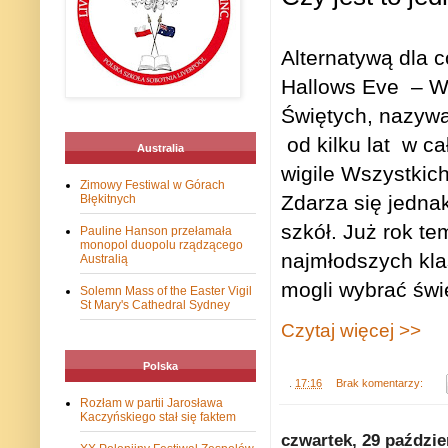
Alternatywą dla 
Hallows Eve
– W
Świętych, nazywan
od kilku lat
w ca
Australia
wigile Wszystkic
Zimowy Festiwal w Górach
Zdarza się jednak
Błękitnych
szkół. Już rok t
Pauline Hanson przełamała
monopol duopolu rządzącego
najmłodszych kla
Australią
mogli wybrać świę
Solemn Mass of the Easter Vigil
St Mary's Cathedral Sydney
Czytaj więcej >>
Polska
.
17:16
Brak komentarzy:
Rozłam w partii Jarosława
Kaczyńskiego stał się faktem
czwartek, 29 paździe