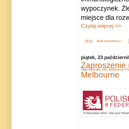
wypoczynek. Źle
miejsce dla roz
Czytaj więcej >>
.
09:02
Brak komentarzy:
piątek, 23 październ
Zaproszenie 
Tagi:
Australia
,
Info
,
Melbourne
,
Po
Melbourne