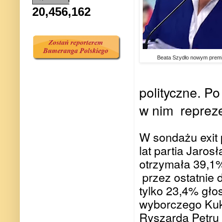
20,456,162
Beata Szydło nowym pre
polityczne. Po
w nim repreze
W sondażu exit 
lat partia Jaro
otrzymała 39,1
przez ostatnie
tylko 23,4% głos
wyborczego Kuk
Ryszarda Petru