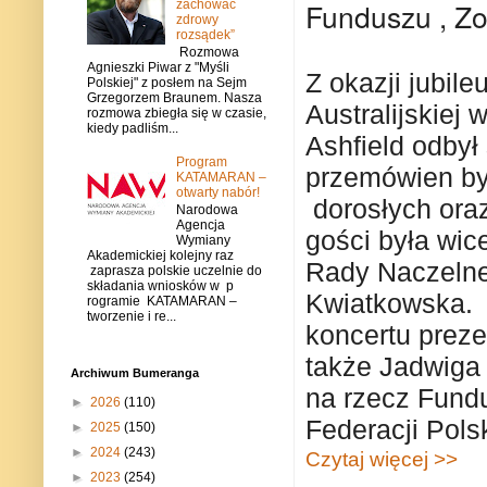
Funduszu , Zo
zachować
zdrowy
rozsądek”
Rozmowa
Agnieszki Piwar z "Myśli
Z okazji jubil
Polskiej" z posłem na Sejm
Grzegorzem Braunem. Nasza
Australijskiej
rozmowa zbiegła się w czasie,
kiedy padliśm...
Ashfield odbył
Program
przemówien byl
KATAMARAN –
otwarty nabór!
dorosłych ora
Narodowa
Agencja
gości była wi
Wymiany
Akademickiej kolejny raz
Rady Naczelnej
zaprasza polskie uczelnie do
składania wniosków w p
Kwiatkowska.
rogramie KATAMARAN –
tworzenie i re...
koncertu prez
także Jadwiga 
Archiwum Bumeranga
na rzecz Fund
►
2026
(110)
Federacji Pols
►
2025
(150)
►
2024
(243)
Czytaj więcej >>
►
2023
(254)