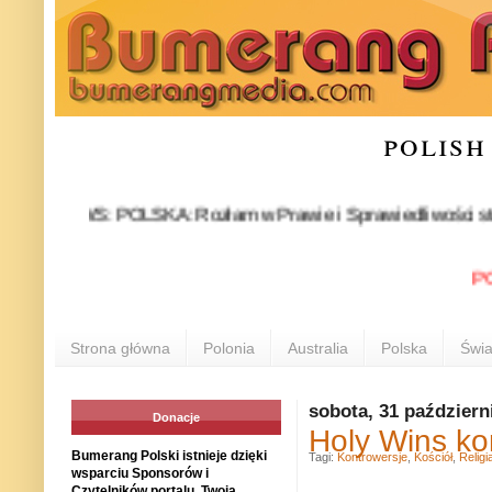
polish
NEWS: POLSKA: Rozłam w Prawie i Sprawiedliwości stał się fakt
POLONI
Strona główna
Polonia
Australia
Polska
Świa
sobota, 31 październ
Donacje
Holy Wins ko
Bumerang Polski istnieje dzięki
Tagi:
Kontrowersje
,
Kościół
,
Religi
wsparciu Sponsorów i
Czytelników portalu. Twoja