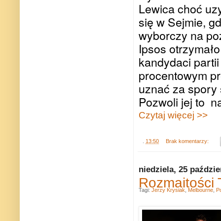
Lewica choć uzy
się w Sejmie, gd
wyborczy na po
Ipsos otrzymało
kandydaci parti
procentowym pr
uznać za spory 
Pozwoli jej to
na
Czytaj więcej >>
.
13:50
Brak komentarzy:
niedziela, 25 paździe
Rozmaitości 
Tagi:
Jerzy Krysiak
,
Melbourne
,
Po