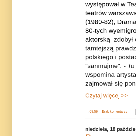
występował w Tea
teatrów warszaws
(1980-82), Drama
80-tych wyemigro
aktorską
zdobył 
tamtejszą prawdz
polskiego i posta
"sanmajme".
- To 
wspomina artyst
zajmował się pona
Czytaj więcej >>
.
09:59
Brak komentarzy:
niedziela, 18 paździe