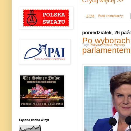
Czytaj więcej >>
.
17:58
Brak komentarzy:
poniedziałek, 26 paź
Po wyborach 
Tagi:
Polityka
,
Polska
,
Wybory
parlamentem
Łączna liczba wizyt