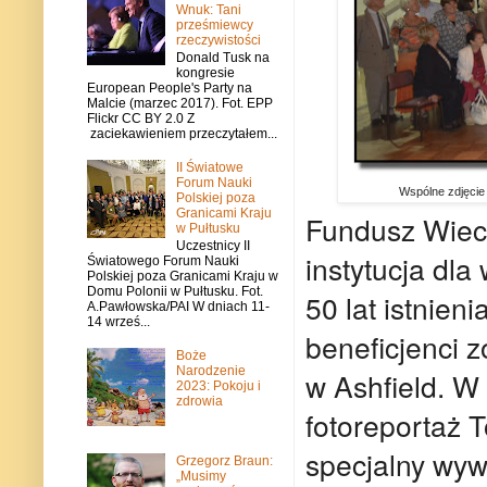
Wnuk: Tani
prześmiewcy
rzeczywistości
Donald Tusk na
kongresie
European People's Party na
Malcie (marzec 2017). Fot. EPP
Flickr CC BY 2.0 Z
zaciekawieniem przeczytałem...
II Światowe
Forum Nauki
Wspólne zdjęcie 
Polskiej poza
Granicami Kraju
Fundusz Wieczy
w Pułtusku
Uczestnicy II
instytucja dla
Światowego Forum Nauki
Polskiej poza Granicami Kraju w
Domu Polonii w Pułtusku. Fot.
50 lat istnieni
A.Pawłowska/PAI W dniach 11-
14 wrześ...
beneficjenci 
Boże
Narodzenie
w Ashfield. 
2023: Pokoju i
zdrowia
fotoreportaż 
specjalny wyw
Grzegorz Braun:
„Musimy