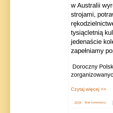
w Australii wy
strojami, potr
rękodzielnict
tysiącletnią k
jedenaście kol
zapełniamy po
Doroczny Polski
zorganizowanych 
Czytaj więcej >>
.
20:59
Brak komentarzy: