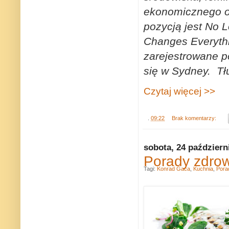
ekonomicznego opa
pozycją jest No Lo
Changes Everythi
zarejestrowane p
się w Sydney. Tł
Czytaj więcej >>
.
09:22
Brak komentarzy:
sobota, 24 październ
Porady zdro
Tagi:
Konrad Gaca
,
Kuchnia
,
Pora