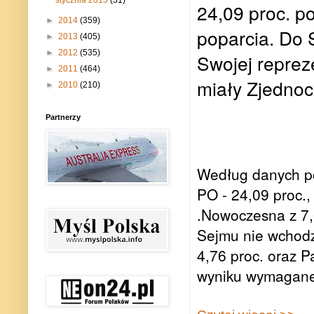
24,09 proc. po
►
2014
(359)
poparcia. Do
►
2013
(405)
►
2012
(535)
Swojej repreze
►
2011
(464)
miały Zjednoc
►
2010
(210)
Partnerzy
Według danych p
PO - 24,09 proc.,
.Nowoczesna z 7,6
Sejmu nie wchodz
4,76 proc. oraz 
wyniku wymaganego