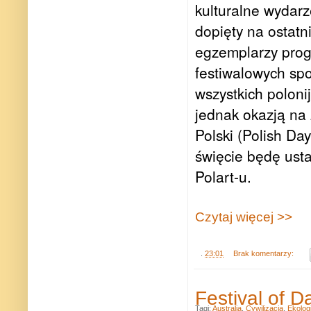
kulturalne wydarz
dopięty na ostatn
egzemplarzy progr
festiwalowych spo
wszystkich polon
jednak okazją na
Polski (Polish D
święcie będę ust
Polart-u.
Czytaj więcej >>
.
23:01
Brak komentarzy:
Festival of 
Tagi:
Australia
,
Cywilizacja
,
Ekolog