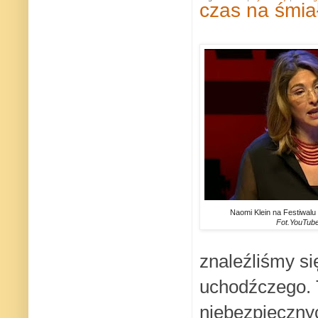
czas na śmia
Naomi Klein na Festiwal
Fot.YouTube
znaleźliśmy s
uchodźczego. 
niebezpiecznyc