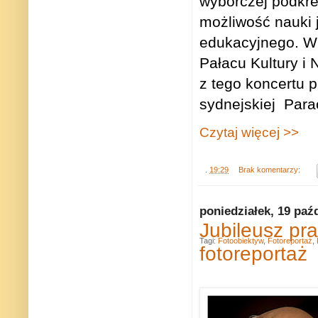
wyborczej podkre
możliwość nauki
edukacyjnego. W
Pałacu Kultury i
z tego koncertu 
sydnejskiej
Para
Czytaj więcej >>
.
19:29
Brak komentarzy:
poniedziałek, 19 paź
Jubileusz pra
Tagi:
Fotoobiektyw
,
Fotoreportaż
,
fotoreportaż