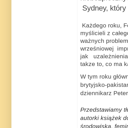
Sydney, który 
Każdego roku, F
myślicieli z cał
ważnych problem
wrześniowej imp
jak
uzależnienia
takze to, co ma k
W tym roku głó
brytyjsko-pakistan
dziennikarz Pete
Przedstawiamy tł
autorki książek d
środowiska, femin