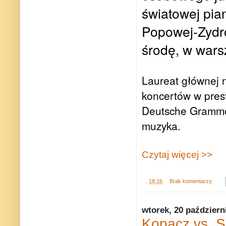
światowej pian
Popowej-Zydro
środę, w wars
Laureat głównej n
koncertów w prest
Deutsche Grammof
muzyka.
Czytaj więcej >>
.
18:16
Brak komentarzy:
wtorek, 20 październ
Kopacz vs. S