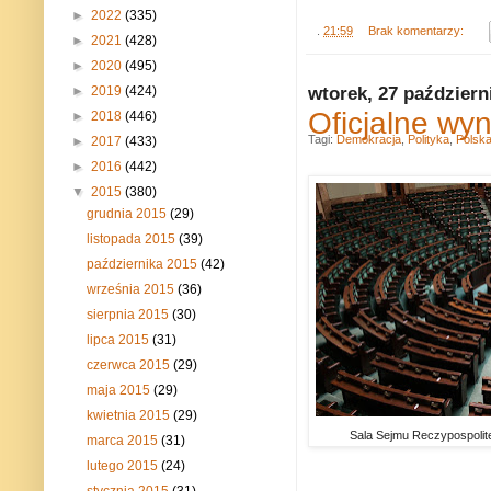
►
2022
(335)
.
21:59
Brak komentarzy:
►
2021
(428)
►
2020
(495)
wtorek, 27 październ
►
2019
(424)
Oficjalne wy
►
2018
(446)
Tagi:
Demokracja
,
Polityka
,
Polsk
►
2017
(433)
►
2016
(442)
▼
2015
(380)
grudnia 2015
(29)
listopada 2015
(39)
października 2015
(42)
września 2015
(36)
sierpnia 2015
(30)
lipca 2015
(31)
czerwca 2015
(29)
maja 2015
(29)
kwietnia 2015
(29)
Sala Sejmu Reczypospolite
marca 2015
(31)
lutego 2015
(24)
stycznia 2015
(31)