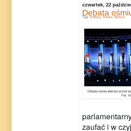
czwartek, 22 paździe
Debata ośmiu 
Tagi:
Polityka
,
Polska
,
Wybory
Debata ośmiu liderów przed w
Fot. Y
parlamentarny
zaufać i w cz