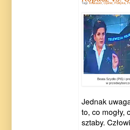
Tagi:
Krakauer
,
Opinie
,
Polityka
,
P
Beata Szydło (PiS) i p
w przedwyborcze
Jednak uwaga 
to, co mogły, 
sztaby. Człowi