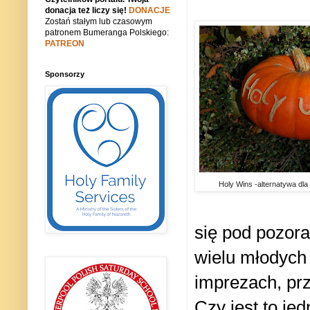
donacja też liczy się!
DONACJE
Zostań stałym lub czasowym
patronem Bumeranga Polskiego:
PATREON
Sponsorzy
Holy Wins -alternatywa dla
się pod pozora
wielu młodych 
imprezach, prz
Czy jest to je