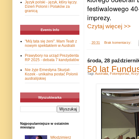
Język polski - język, który łączy.
festiwalowego 40-
Dzień Polonii i Polaków za
granicą
imprezy.
Czytaj więcej >>
Events Info
"Mój tata się żeni". Mam Teatr z
.
20:31
Brak komentarzy:
nowym spektaklem w Australii
Prawybory na urząd Prezydenta
środa, 28 październi
RP 2025 - debata 7 kandydatów
50 lat Fundus
Nie żyje Ernestyna Skurjat-
Tagi:
Australia
,
Fotoreportaż
,
Krzy
Kozek - unikalna postać Polonii
australijskiej
Wyszukiwarka
Najpopularniejsze w ostatnim
miesiącu
Włodzimierz