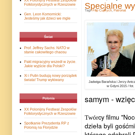
XX Polonijny Festiwal Zespołów
Specjalne 
Folklorystycznych w Rzeszowie
Tagi:
Filip Cuprych
,
Patronat
Gen. Leon Komornicki:
Jesteśmy jak dzieci we mgle
Świat
Prof. Jeffrey Sachs: NATO w
stanie cakowitego chaosu
Pakt migracyjny wszedł w życie.
Jakie wyjście dla Polski?
Xi i Putin budują nowy porządek
świata! Trump wykiwany
Jadwiga Barańska i Jerzy Antcz
w Gdyni 2015 / fot
samym - wzięci
Polonia
XX Polonijny Festiwal Zespołów
Folklorystycznych w Rzeszowie
cy filmu "Noc
Twór
Spotkanie Prezydenta RP z
dzieła byli gośćm
Polonią na Florydzie
którego odebrali