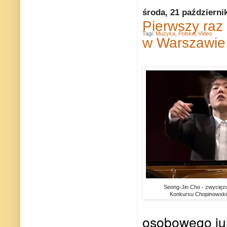
środa, 21 październi
Pierwszy raz
Tagi:
Muzyka
,
Polska
,
Video
w Warszawie
Seong-Jin Cho - zwycięz
Konkursu Chopinowski
osobowego jur