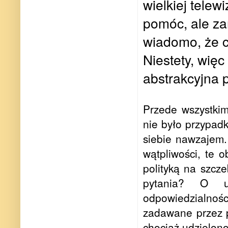
wielkiej telew
pomóc, ale za
wiadomo, że c
Niestety, więc
abstrakcyjna 
Przede wszystkim
nie było przypad
siebie nawzajem. 
wątpliwości, te 
polityką na szcz
pytania? O 
odpowiedzialnośc
zadawane przez 
chociaż udzielon