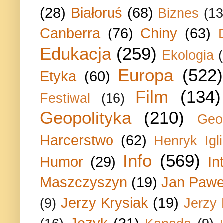
(28)
Białoruś
(68)
Biznes
(13
Canberra
(76)
Chiny
(63)
Edukacja
(259)
Ekologia
Europa
(522)
Etyka
(60)
Film
(134)
Festiwal
(16)
Geopolityka
(210)
Geo
Harcerstwo
(62)
Henryk Igli
Info
(569)
Humor
(29)
In
Maszczyszyn
(19)
Jan Paweł
Jerzy Krysiak
(19)
(9)
Jerzy
Język
(31)