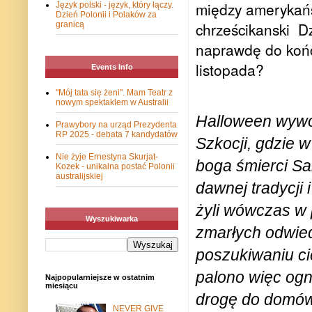
między amerykań
Język polski - język, który łączy.
Dzień Polonii i Polaków za
chrześcikanski
D
granicą
naprawdę
do koń
listopada?
Events Info
"Mój tata się żeni". Mam Teatr z
nowym spektaklem w Australii
Halloween wywo
Prawybory na urząd Prezydenta
RP 2025 - debata 7 kandydatów
Szkocji, gdzie 
Nie żyje Ernestyna Skurjat-
boga śmierci Sa
Kozek - unikalna postać Polonii
australijskiej
dawnej tradycji
żyli wówczas w 
Wyszukiwarka
zmarłych odwie
poszukiwaniu ci
palono więc ogn
Najpopularniejsze w ostatnim
miesiącu
drogę do domów
NEVER GIVE