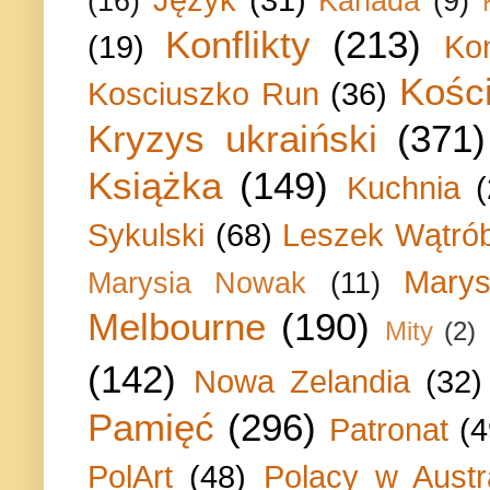
(16)
Kanada
(9)
Konflikty
(213)
(19)
Ko
Kości
Kosciuszko Run
(36)
Kryzys ukraiński
(371)
Książka
(149)
Kuchnia
Sykulski
(68)
Leszek Wątrób
Marys
Marysia Nowak
(11)
Melbourne
(190)
Mity
(2)
(142)
Nowa Zelandia
(32)
Pamięć
(296)
Patronat
(4
PolArt
(48)
Polacy w Austra