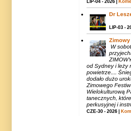
LIP-04 - 2026 |
Komen
Dr Lesze
LIP-03 - 2
Zimowy 
W sobotę
przyjech
ZIMOWY 
od Sydney i leży 
powietrze.... Śni
dodało dużo uroku
Zimowego Festiwal
Wielokulturową P
tanecznych, któr
perkusyjnej i in
CZE-30 - 2026 |
Kome