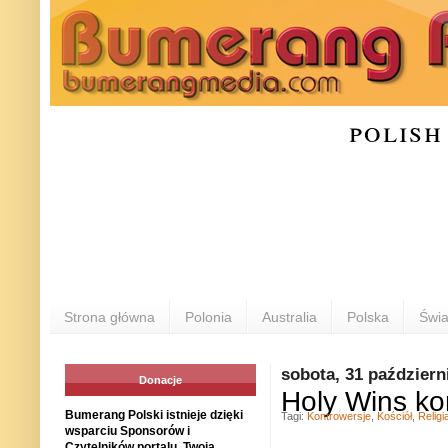
polish
Strona główna
Polonia
Australia
Polska
Świa
sobota, 31 październ
Donacje
Holy Wins ko
Bumerang Polski istnieje dzięki
Tagi:
Kontrowersje
,
Kościół
,
Religi
wsparciu Sponsorów i
Czytelników portalu. Twoja