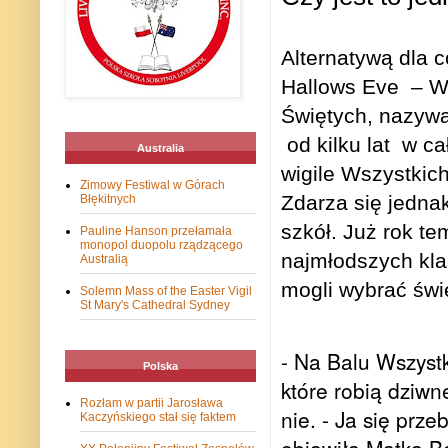
Alternatywą dla 
Hallows Eve
– W
Świętych, nazywan
od kilku lat
w ca
Australia
wigile Wszystkic
Zimowy Festiwal w Górach
Zdarza się jednak
Błękitnych
szkół. Już rok t
Pauline Hanson przełamała
monopol duopolu rządzącego
najmłodszych kla
Australią
mogli wybrać świę
Solemn Mass of the Easter Vigil
St Mary's Cathedral Sydney
- Na Balu Wszystk
Polska
które robią dziwn
Rozłam w partii Jarosława
nie. - Ja się prz
Kaczyńskiego stał się faktem
objawiła Matka Bo