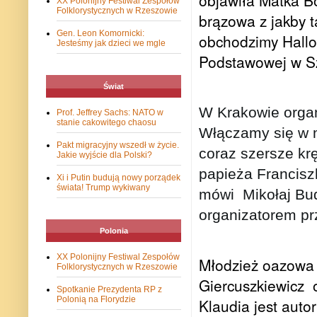
XX Polonijny Festiwal Zespołów
Folklorystycznych w Rzeszowie
brązowa z jakby t
Gen. Leon Komornicki:
obchodzimy Hallow
Jesteśmy jak dzieci we mgle
Podstawowej w Sz
Świat
W Krakowie orga
Prof. Jeffrey Sachs: NATO w
stanie cakowitego chaosu
Włączamy się w m
Pakt migracyjny wszedł w życie.
coraz szersze kr
Jakie wyjście dla Polski?
papieża Francisz
Xi i Putin budują nowy porządek
świata! Trump wykiwany
mówi
Mikołaj Bu
organizatorem pr
Polonia
XX Polonijny Festiwal Zespołów
Młodzież oazowa z
Folklorystycznych w Rzeszowie
Giercuszkiewicz
Spotkanie Prezydenta RP z
Polonią na Florydzie
Klaudia jest auto