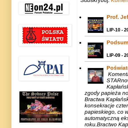
Subskrybuj:
Koment
Prof. J
LIP-10 - 2
Podsum
LIP-09 - 2
Poświat
Komenta
STARnow
Kapłańsk
zgody papieża n
Bractwa Kapłańsk
konsekracje czte
papieskiego, co w
automatyczną eks
roku.Bractwo Ka