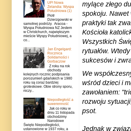
mylące złego du
UP! Nowa
Zelandia: Wyspa
Południowa (1)
spokoju. Nawet 
Piotr
Dzierzgowski w
praktyki tak zw
samotnej podróży. Aracoa -
Wyspa Południowa NZ Jestem
Kościoła katoli
w Christchurch, największym
mieście Wyspy Południowej, a
Wszystkich Świę
co...
rytuałów. Wtedy 
Jan Engelgard:
Rocznica
Solidarności i
sukcesów i zwrac
Gorbaczow
Z roku na rok
obchody
We współczesnym
kolejnych rocznic podpisania
porozumień gdańskich w 1980
wśród dzieci i 
roku są coraz bardziej
groteskowe. Obie strony sporu,
zawołaniem: "tric
niczy...
Niepodległość a
rozwoju sytuacj
suwerenność
Jak co roku w
psot.
dniu 11 listopada
obchodzimy
Narodowe
Święto Niepodległości,
Jednak w związ
ustanowione w 1937 roku, a