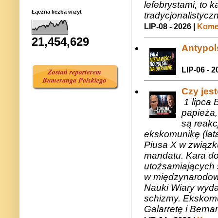
lefebrystami, to
Łączna liczba wizyt
tradycjonalistycz
LIP-08 - 2026 |
Komen
21,454,629
Antypols
LIP-06 - 2
Czy jes
1 lipca 
papieża,
są reakc
ekskomunikę (lat
Piusa X w związk
mandatu. Kara do
utożsamiających 
w międzynarodow
Nauki Wiary wyda
schizmy. Ekskomu
Galarretę i Bernar