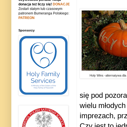
donacja też liczy się!
DONACJE
Zostań stałym lub czasowym
patronem Bumeranga Polskiego:
PATREON
Sponsorzy
Holy Wins -alternatywa dla
się pod pozora
wielu młodych 
imprezach, prz
Czy jest to je