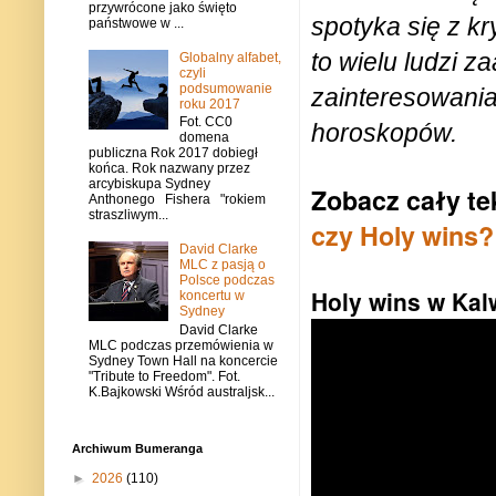
przywrócone jako święto
spotyka się z k
państwowe w ...
to wielu ludzi 
Globalny alfabet,
czyli
podsumowanie
zainteresowania
roku 2017
Fot. CC0
horoskopów.
domena
publiczna Rok 2017 dobiegł
końca. Rok nazwany przez
arcybiskupa Sydney
Zobacz cały te
Anthonego Fishera "rokiem
straszliwym...
czy Holy wins?
David Clarke
MLC z pasją o
Polsce podczas
Holy wins w Kal
koncertu w
Sydney
David Clarke
MLC podczas przemówienia w
Sydney Town Hall na koncercie
"Tribute to Freedom". Fot.
K.Bajkowski Wśród australjsk...
Archiwum Bumeranga
►
2026
(110)