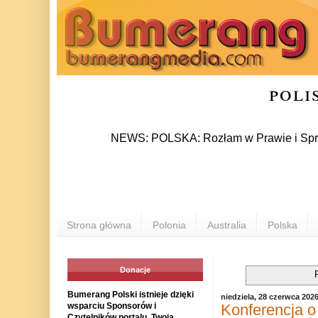
poli
NEWS: POLSKA: Rozłam w Prawie i Sprawiedliwo
Strona główna
Polonia
Australia
Polska
Donacje
Bumerang Polski istnieje dzięki
niedziela, 28 czerwca 202
Konferencja o
wsparciu Sponsorów i
Czytelników portalu. Twoja