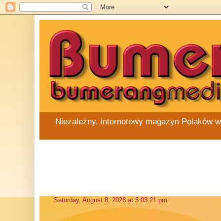
Niezależny, internetowy magazyn Polaków w Au