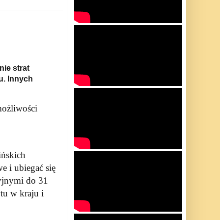
ie strat
u. Innych
ożliwości
ińskich
e i ubiegać się
yjnymi do 31
tu w kraju i