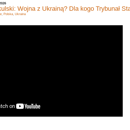
2026
ulski: Wojna z Ukrainą? Dla kogo Trybunał St
ie
,
Polska
,
Ukraina