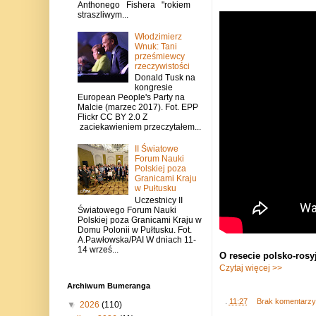
Anthonego Fishera "rokiem
straszliwym...
Włodzimierz
Wnuk: Tani
prześmiewcy
rzeczywistości
Donald Tusk na
kongresie
European People's Party na
Malcie (marzec 2017). Fot. EPP
Flickr CC BY 2.0 Z
zaciekawieniem przeczytałem...
II Światowe
Forum Nauki
Polskiej poza
Granicami Kraju
w Pułtusku
Uczestnicy II
Światowego Forum Nauki
Polskiej poza Granicami Kraju w
Domu Polonii w Pułtusku. Fot.
A.Pawłowska/PAI W dniach 11-
14 wrześ...
O resecie polsko-rosy
Czytaj więcej >>
Archiwum Bumeranga
.
11:27
Brak komentarz
▼
2026
(110)