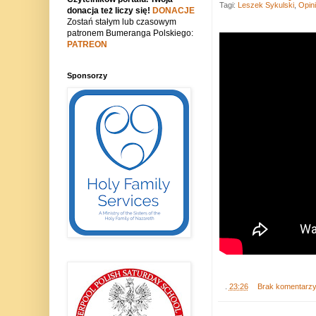
Tagi:
Leszek Sykulski
,
Opin
donacja też liczy się!
DONACJE
Zostań stałym lub czasowym
patronem Bumeranga Polskiego:
PATREON
Sponsorzy
.
23:26
Brak komentarz