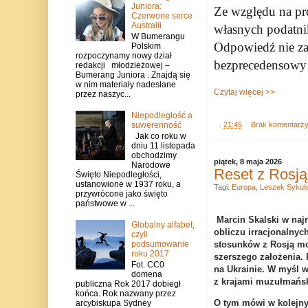
Juniora:
Ze względu na pr
Czerwone serce
Australii
własnych podatni
W Bumerangu
Odpowiedź nie za
Polskim
rozpoczynamy nowy dział
bezprecedensowy 
redakcji młodzieżowej –
Bumerang Juniora . Znajdą się
w nim materiały nadesłane
Czytaj więcej >>
przez naszyc...
Niepodległość a
suwerenność
.
21:45
Brak komentarz
Jak co roku w
dniu 11 listopada
obchodzimy
piątek, 8 maja 2026
Narodowe
Reset z Rosją
Święto Niepodległości,
ustanowione w 1937 roku, a
Tagi:
Europa
,
Leszek Sykuls
przywrócone jako święto
państwowe w ...
Marcin Skalski w n
Globalny alfabet,
obliczu irracjonalnyc
czyli
podsumowanie
stosunków z Rosją moż
roku 2017
szerszego założenia. 
Fot. CC0
na Ukrainie. W myśl 
domena
z krajami muzułmańsk
publiczna Rok 2017 dobiegł
końca. Rok nazwany przez
O tym mówi w kolejny
arcybiskupa Sydney