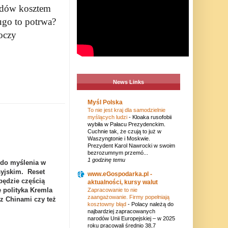
adów kosztem
ugo to potrwa?
oczy
News Links
Myśl Polska
To nie jest kraj dla samodzielnie
myślących ludzi
-
Kloaka rusofobii
wybiła w Pałacu Prezydenckim.
Cuchnie tak, że czują to już w
Waszyngtonie i Moskwie.
Prezydent Karol Nawrocki w swoim
bezrozumnym przemó...
1 godzinę temu
 do myślenia w
syjskim. Reset
www.eGospodarka.pl -
będzie częścią
aktualności, kursy walut
e polityka Kremla
Zapracowanie to nie
zaangażowanie. Firmy popełniają
z Chinami czy też
kosztowny błąd
-
Polacy należą do
najbardziej zapracowanych
narodów Unii Europejskiej – w 2025
roku pracowali średnio 38,7