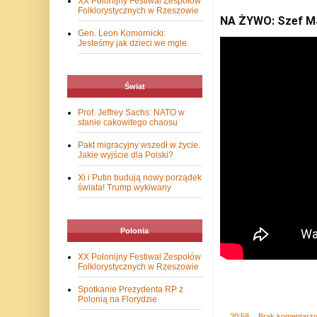
XX Polonijny Festiwal Zespołów
Folklorystycznych w Rzeszowie
NA ŻYWO: Szef MS
Gen. Leon Komornicki:
Jesteśmy jak dzieci we mgle
Świat
Prof. Jeffrey Sachs: NATO w
stanie cakowitego chaosu
Pakt migracyjny wszedł w życie.
Jakie wyjście dla Polski?
Xi i Putin budują nowy porządek
świata! Trump wykiwany
Polonia
XX Polonijny Festiwal Zespołów
Folklorystycznych w Rzeszowie
Spotkanie Prezydenta RP z
Polonią na Florydzie
.
20:58
Brak komentarz