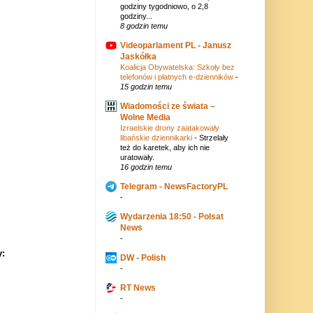
godziny tygodniowo, o 2,8
godziny...
8 godzin temu
Videoparlament PL - Janusz
Jaskółka
Koalicja Obywatelska: Szkoły bez
telefonów i płatnych e-dzienników
-
15 godzin temu
Wiadomości ze świata –
Wolne Media
Izraelskie drony zaatakowały
libańskie dziennikarki
-
Strzelały
też do karetek, aby ich nie
uratowały.
16 godzin temu
Telegram - NewsFactoryPL
-
Wydarzenia 18:50 - Polsat
News
-
y:
DW - Polish
-
RT News
-