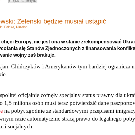
ski: Zełenski będzie musiał ustąpić
ie
,
Polska
,
Ukraina
hęci Europy, nie jest ona w stanie zrekompensować Ukrain
cofania się Stanów Zjednoczonych z finansowania konflikt
anie wojny zaś brakuje.
jan, Chińczyków i Amerykanów tym bardziej ogranicza m
ie.
olitej oficjalnie cofnęły specjalny status prawny dla ukra
1,5 miliona osób musi teraz potwierdzić dane paszportow
ie
na pobyt zgodnie ze standardowymi przepisami imigrac
iwnym razie automatycznie stracą prawo do legalnego poby
eń socjalnych.