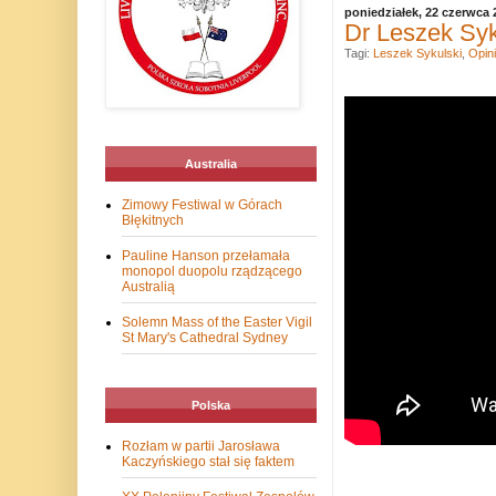
poniedziałek, 22 czerwca 
Dr Leszek Syk
Tagi:
Leszek Sykulski
,
Opin
Australia
Zimowy Festiwal w Górach
Błękitnych
Pauline Hanson przełamała
monopol duopolu rządzącego
Australią
Solemn Mass of the Easter Vigil
St Mary's Cathedral Sydney
Polska
Rozłam w partii Jarosława
Kaczyńskiego stał się faktem