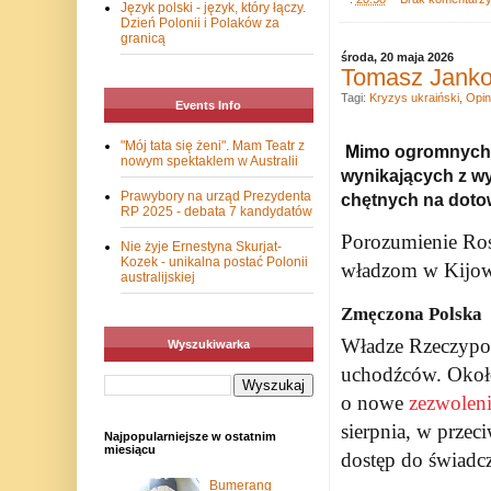
Język polski - język, który łączy.
Dzień Polonii i Polaków za
granicą
środa, 20 maja 2026
Tomasz Jankow
Tagi:
Kryzys ukraiński
,
Opin
Events Info
"Mój tata się żeni". Mam Teatr z
M
imo ogromnych c
nowym spektaklem w Australii
wynikających z wy
Prawybory na urząd Prezydenta
chętnych na dotow
RP 2025 - debata 7 kandydatów
Porozumienie Ros
Nie żyje Ernestyna Skurjat-
Kozek - unikalna postać Polonii
władzom w Kijow
australijskiej
Zmęczona Polska
Władze Rzeczyposp
Wyszukiwarka
uchodźców. Około 
o nowe
zezwolen
sierpnia, w przec
Najpopularniejsze w ostatnim
miesiącu
dostęp do świadcz
Bumerang