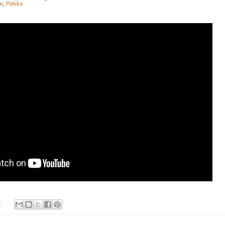
ie
,
Polska
y: