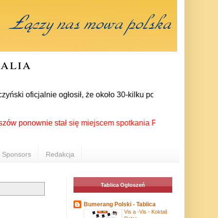
ralia
i oficjalnie ogłosił, że około 30-kilku posłów zrezygnowało z
nownie stał się miejscem spotkania Polonii z całego świata p
Sponsors
Redakcja
Tablica Ogłoszeń
Bumerang Polski - Tablica
Vis a -Vis - Koktail