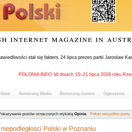
sh internet magazine in aust
ści stał się faktem. 24 lipca prezes partii Jarosław Kaczyńsk
POLONIA INFO: W dniach 15–21 lipca 2026 roku Rzeszów po
Świat
Bumerang Media
Bumerang Juniora
Ogłoszenia
Pokazywanie postów oznaczonych etykietą
Opinie
.
Pokaż wszystkie posty
6
 niepodległości Polski w Poznaniu