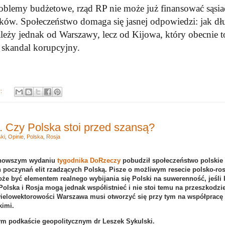
oblemy budżetowe, rząd RP nie może już finansować sąsi
ków. Społeczeństwo domaga się jasnej odpowiedzi: jak dł
leży jednak od Warszawy, lecz od Kijowa, który obecnie t
skandal korupcyjny.
y:
. Czy Polska stoi przed szansą?
ki
,
Opinie
,
Polska
,
Rosja
ajnowszym wydaniu
tygodnika DoRzeczy
pobudził społeczeństwo polskie
h poczynań elit rzadzących Polską. Pisze o możliwym resecie polsko-ro
e być elementem realnego wybijania się Polski na suwerenność, jeśli 
Polska i Rosja mogą jednak współistnieć i nie stoi temu na przeszkodzi
wielowektorowości Warszawa musi otworzyć się przy tym na współpracę 
imi.
m podkaście geopolitycznym dr Leszek Sykulski.