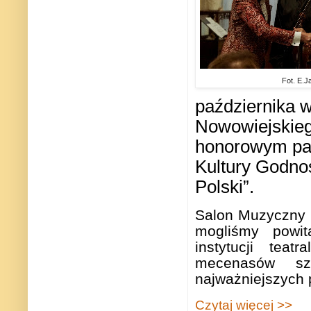
Fot. E.J
października 
Nowowiejskieg
honorowym pat
Kultury Godno
Polski”.
Salon Muzyczny 
mogliśmy powit
instytucji tea
mecenasów szt
najważniejszych p
Czytaj więcej >>