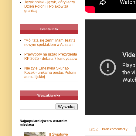
Język polski - język, który łączy.
Dzień Polonii i Polaków za
granicą
Events Info
"Mój tata się żeni". Mam Teatr z
nowym spektaklem w Australii
Prawybory na urząd Prezydenta
RP 2025 - debata 7 kandydatów
Nie żyje Ernestyna Skurjat-
Kozek - unikalna postać Polonii
australijskiej
Wyszukiwarka
Najpopularniejsze w ostatnim
miesiącu
.
08:17
Brak komentarzy:
II Światowe