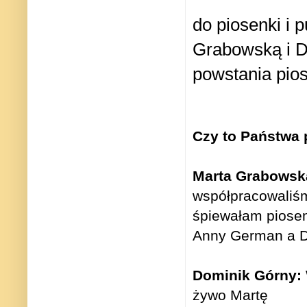
do
piosenki i 
Grabowską i 
powstania pios
Czy to Państwa
Marta Grabowsk
współpracowaliśm
śpiewałam piose
Anny German a Do
Dominik Górny:
żywo Martę