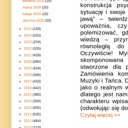
kwietnia 2026
(16)
konstrukcja ps
marca 2026
(20)
sytuację i swoje
lutego 2026
(16)
jawą” – twierd
stycznia 2026
(20)
upoważnia, cz
►
2025
(150)
polemizować, gd
►
2024
(243)
wiedzą – przyn
►
2023
(254)
równoległą do 
►
2022
(335)
Oczywiście! M
►
2021
(428)
skomponowana p
►
2020
(495)
stworzone dla p
►
2019
(424)
Zamówienia komp
►
2018
(446)
Muzyki i Tańca.
►
2017
(433)
jako o realnym w
►
2016
(442)
dlatego jest nam
►
2015
(380)
charakteru wpis
►
2014
(359)
(odwołując się do
►
2013
(405)
Czytaj więcej >>
►
2012
(535)
►
2011
(464)
►
2010
(210)