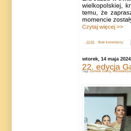
wielkopolskiej,
temu, że zapras
momencie został
Czytaj więcej >>
.
12:03
Brak komentarzy:
wtorek, 14 maja 2024
22. edycja G
Tagi:
Dominik Górny
,
Fotoobiekty