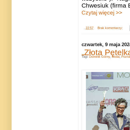
Chwesiuk (firma B
Czytaj więcej >>
.
22:57
Brak komentarzy:
czwartek, 9 maja 202
„Złota Pętelk
Tagi:
Dominik Górny
,
Moda
,
Pozn