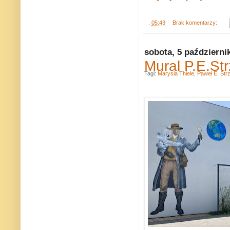
.
05:43
Brak komentarzy:
sobota, 5 październi
Mural P.E.St
Tagi:
Marysia Thiele
,
Paweł E. Strz