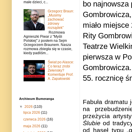
bo najnowsza 
małe dzieci, c...
Grzegorz Braun:
Gombrowicza, 
„Musimy
zachować
miało miejsce
zdrowy
rozsądek”
Rozmowa
Rity Gombrowic
Agnieszki Piwar z "Myśli
Polskiej" z posłem na Sejm
Teatrze Wielk
Grzegorzem Braunem. Nasza
rozmowa zbiegła się w czasie,
kiedy padliśm...
pierwsza w Pol
Świat po Alasce:
Gombrowicza. S
Co teraz zrobi
Żełensky?
Komentuje Prof.
55. rocznicę ś
A. Zapałowski
Archiwum Bumeranga
Fabuła dramatu j
▼
2026
(110)
na przebudzeni
lipca 2026
(11)
przeżycia artyst
czerwca 2026
(16)
Ślubie
od tradycy
maja 2026
(11)
od haseł typu „g