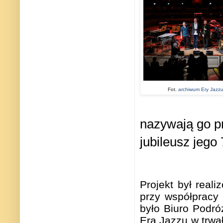
Fot.
archiwum Ery Jazzu
nazywają go prz
jubileusz jego 
Projekt był rea
przy współpracy
było Biuro Podró
Era Jazzu w trwa