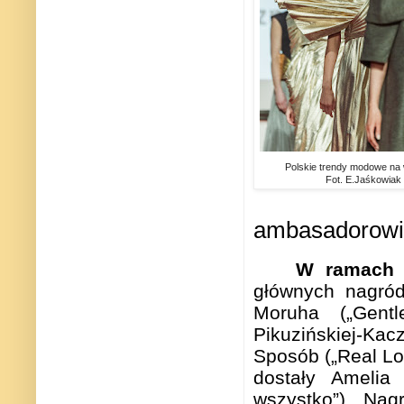
Polskie trendy modowe na 
Fot. E.Jaśkowiak
ambasadorowie
W ramach 4
głównych nagród 
Moruha („Gentl
Pikuzińskiej-Kacz
Sposób („Real Lo
dostały Amelia
wszystko”). Nag