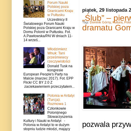
Forum Nauki
Polskiej poza
piątek, 29 listopada 
Granicami Kraju
w Pułtusku
„Ślub” – pie
Uczestnicy II
Tagi:
Dominik Górny
,
Kultura
,
Pols
Światowego Forum Nauki
dramatu Gom
Polskiej poza Granicami Kraju w
Domu Polonii w Pułtusku. Fot.
A.Pawłowska/PAI W dniach 11-
14 wrześ...
Włodzimierz
Wnuk: Tani
prześmiewcy
rzeczywistości
Donald Tusk na
kongresie
European People's Party na
Malcie (marzec 2017). Fot. EPP
Flickr CC BY 2.0 Z
zaciekawieniem przeczytałem...
Polonia w Antalyi
(Turcja).
Rozmowa 1
Członkowie
Polonijnego
Stowarzyszenia
Kultury i Nauki w Antalyi -
pozwala przywr
Polonia w Antalyi to w dużym
stopniu ludzie młodzi, mający