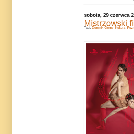
sobota, 29 czerwca 
Mistrzowski 
Tagi:
Dominik Górny
,
Kultura
,
Poz