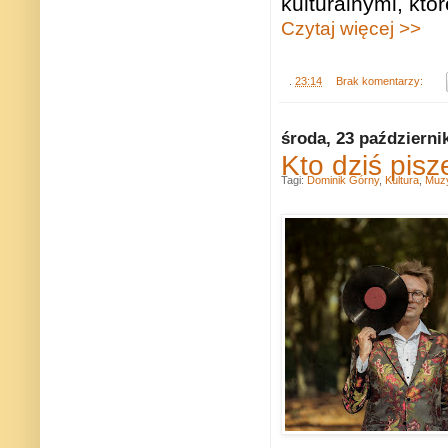
kulturalnymi, któ
Czytaj więcej >>
.
23:14
Brak komentarzy:
środa, 23 październi
Kto dziś pisz
Tagi:
Dominik Górny
,
Kultura
,
Muz