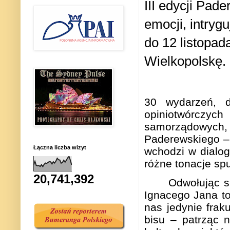
III edycji Pad
emocji, intryg
do 12 listopad
Wielkopolskę.
30 wydarzeń, do
opiniotwórczy
samorządowych
Paderewskiego – 
Łączna liczba wizyt
wchodzi w dialo
różne tonacje spu
20,741,392
Odwołując s
Ignacego Jana to
nas jedynie frak
bisu – patrząc n