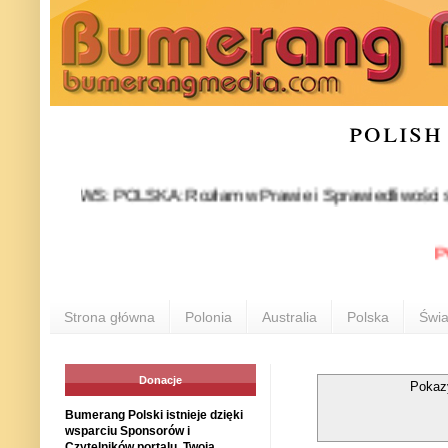
polish
NEWS: POLSKA: Rozłam w Prawie i Sprawiedliwości stał się fa
POLON
Strona główna
Polonia
Australia
Polska
Świa
Donacje
Pokaz
Bumerang Polski istnieje dzięki
wsparciu Sponsorów i
Czytelników portalu. Twoja