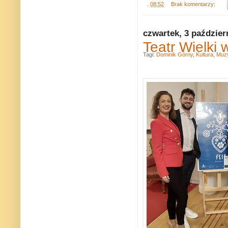
.
08:52
Brak komentarzy:
czwartek, 3 paździer
Teatr Wielki 
Tagi:
Dominik Górny
,
Kultura
,
Muz