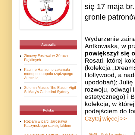
się 17 maja br
gronie patron
Wydarzenie zaina
Antkowiaka, w pr
Australia
powiększył się 
Zimowy Festiwal w Górach
Rosati, której k
Błękitnych
(kolekcja „Dream
Pauline Hanson przełamała
Hollywood, a nad
monopol duopolu rządzącego
Australią
upodobań); Julię
Solemn Mass of the Easter Vigil
rozwoju, odwagi 
St Mary's Cathedral Sydney
estetycznego) i B
kolekcja, w któr
podejściem do for
Polska
Czytaj więcej >>
Rozłam w partii Jarosława
Kaczyńskiego stał się faktem
.
09:49
Brak komentarzy: