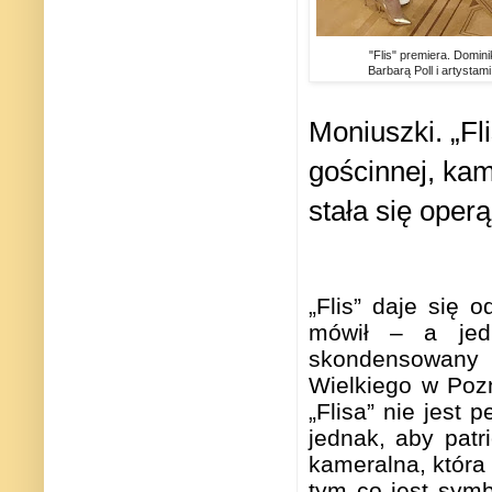
"Flis" premiera. Domin
Barbarą Poll i artystam
Moniuszki. „Fl
gościnnej, kam
stała się oper
„Flis” daje się
mówił – a jed
skondensowany j
Wielkiego w Poz
„Flisa” nie jest 
jednak, aby patr
kameralna, która
tym co jest sym