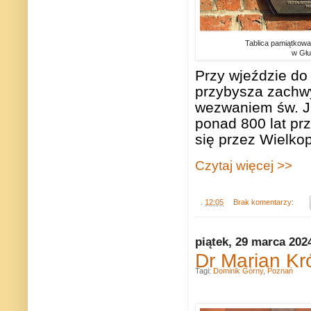
Tablica pamiątkowa 
w Głu
Przy wjeździe do 
przybysza zachwyc
wezwaniem św. J
ponad 800 lat pr
się przez Wielko
Czytaj więcej >>
.
12:05
Brak komentarzy:
piątek, 29 marca 202
Dr Marian Kr
Tagi:
Dominik Górny
,
Poznań