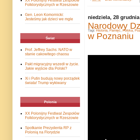
XX Polonijny Festiwal Zespołów
Folklorystycznych w Rzeszowie
Gen. Leon Komornicki:
niedziela, 28 grudnia
Jesteśmy jak dzieci we mgle
Narodowy Dzi
Tagi:
Historia
,
Pamięć
,
Polska
,
Po
w Poznaniu
Świat
Prof. Jeffrey Sachs: NATO w
stanie cakowitego chaosu
Pakt migracyjny wszedł w życie.
Jakie wyjście dla Polski?
Xi i Putin budują nowy porządek
świata! Trump wykiwany
Polonia
XX Polonijny Festiwal Zespołów
Folklorystycznych w Rzeszowie
Spotkanie Prezydenta RP z
Polonią na Florydzie