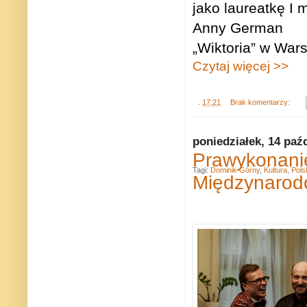
jako laureatkę I
Anny German
„Wiktoria” w War
Czytaj więcej >>
.
17:21
Brak komentarzy:
poniedziałek, 14 paź
Prawykonanie
Tagi:
Dominik Górny
,
Kultura
,
Pols
Międzynarod