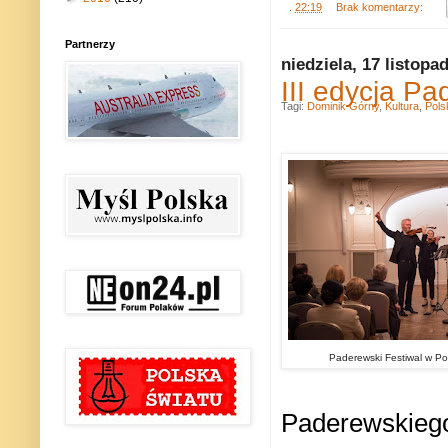
.
22:19
Brak komentarzy:
Partnerzy
niedziela, 17 listopa
III edycja Pa
Tagi:
Dominik Górny
,
Kultura
,
Pols
Paderewski Festiwal w Po
Paderewskiego