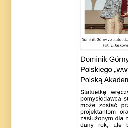
Dominik Górny ze statuetką 
Fot. E. Jaśkow
Dominik Górny
Polskiego „ww
Polską Akade
Statuetkę wręcz
pomysłodawca stw
może zostać pr
projektantom or
zasłużonym dla m
dany rok, ale 