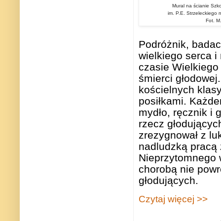
Mural na ścianie Szk
im. P.E. Strzeleckiego 
Fot. M
Podróżnik, badac
wielkiego serca i
czasie Wielkiego 
śmierci głodowej
kościelnych klasy
posiłkami. Każdem
mydło, ręcznik i 
rzecz głodującyc
zrezygnował z lu
nadludzką pracą z
Nieprzytomnego w
chorobą nie powr
głodujących.
Czytaj więcej >>