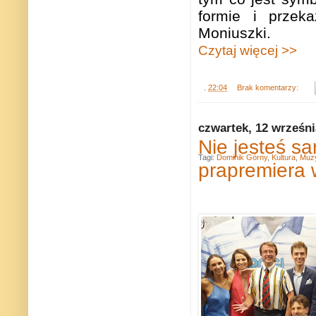
formie i przek
Moniuszki.
Czytaj więcej >>
.
22:04
Brak komentarzy:
czwartek, 12 wrześni
Nie jesteś s
Tagi:
Dominik Górny
,
Kultura
,
Muz
prapremiera