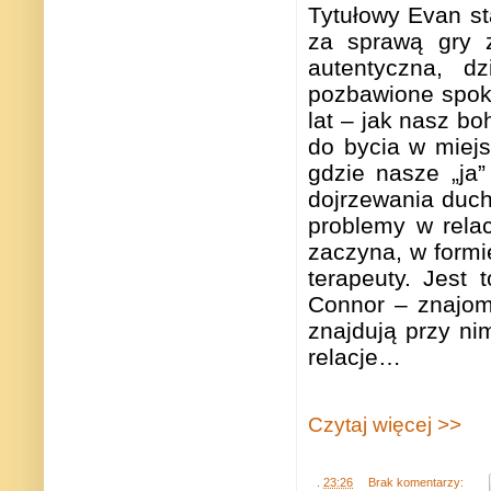
Tytułowy Evan sta
za sprawą gry z
autentyczna, d
pozbawione spok
lat – jak nasz b
do bycia w miej
gdzie nasze „ja”
dojrzewania duch
problemy w rela
zaczyna, w formi
terapeuty. Jest 
Connor – znajom
znajdują przy ni
relacje…
Czytaj więcej >>
.
23:26
Brak komentarzy: