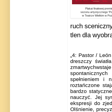
Plakat finałowej premi
sezonu artystycznego 'P
w Teatrze Wielkim w Po
ruch sceniczny
tlen dla wyobr
„4: Pastor / Leó
dreszczy światł
zmartwychwstaje
spontanicznych 
spełnieniem i 
roztańczone staj
bardzo statyczne
nauczyć. Jej sy
ekspresji do zj
Olśnienie, prec