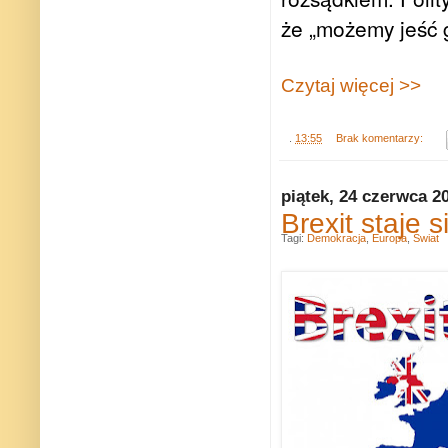
że „możemy jeść g
Czytaj więcej >>
.
13:55
Brak komentarzy:
piątek, 24 czerwca 2
Brexit staje 
Tagi:
Demokracja
,
Europa
,
Świat