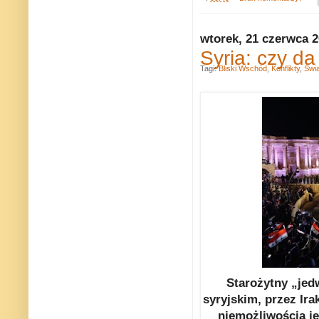
wtorek, 21 czerwca 
Syria: czy d
Tagi:
Bliski Wschód
,
Konflikty
,
Świa
Starożytny „jed
syryjskim, przez Ir
niemożliwością j