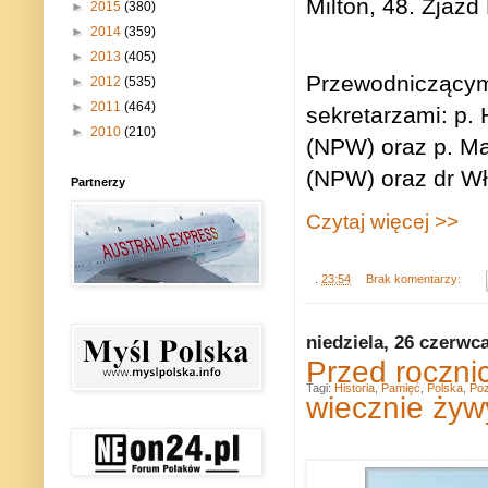
Milton, 48. Zjazd
►
2015
(380)
►
2014
(359)
►
2013
(405)
Przewodniczącym 
►
2012
(535)
►
2011
(464)
sekretarzami: p.
►
2010
(210)
(NPW) oraz p. Ma
(NPW) oraz dr W
Partnerzy
Czytaj więcej >>
.
23:54
Brak komentarzy:
niedziela, 26 czerwc
Przed roczn
Tagi:
Historia
,
Pamięć
,
Polska
,
Po
wiecznie żyw