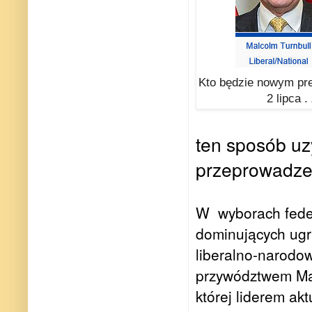
Kto będzie nowym pre
2 lipca .
ten sposób uz
przeprowadze
W
wyborach fed
dominujących ugru
liberalno-narodow
przywództwem Ma
której liderem akt