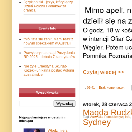
Język polski - język, który łączy.
Mimo apeli, 
Dzień Polonii i Polaków za
granicą
dzielił się n
O godz. 18 w koś
Events Info
w intencji Ofiar C
"Mój tata się żeni". Mam Teatr z
nowym spektaklem w Australii
Węgier. Potem uc
Prawybory na urząd Prezydenta
Pomnika Poznańs
RP 2025 - debata 7 kandydatów
Nie żyje Ernestyna Skurjat-
Kozek - unikalna postać Polonii
Czytaj więcej >>
australijskiej
.
09:41
Brak komentarzy:
Wyszukiwarka
wtorek, 28 czerwca 
Magda Rudzka
Tagi:
Australia
,
Fotoobiektyw
,
Info
,
Najpopularniejsze w ostatnim
Sydney
miesiącu
Włodzimierz