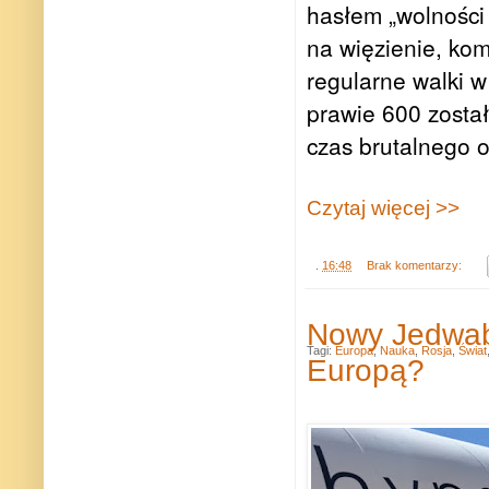
hasłem „wol­no­ści
na wię­zie­nie, komi
regu­larne walki w
pra­wie 600 został
czas bru­tal­nego 
Czytaj więcej >>
.
16:48
Brak komentarzy:
Nowy Jedwabn
Tagi:
Europa
,
Nauka
,
Rosja
,
Świat
Europą?