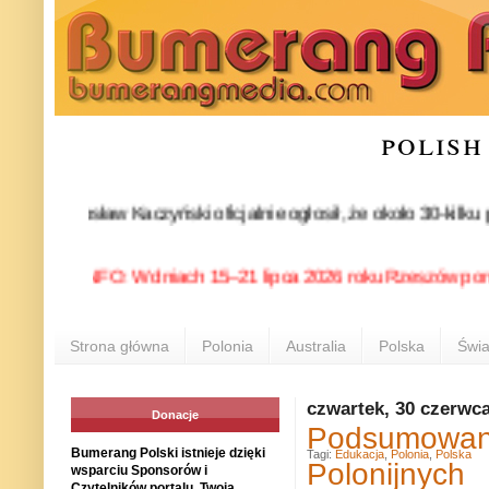
polish
 Jarosław Kaczyński oficjalnie ogłosił, że około 30-kilku pos
NIA INFO: W dniach 15–21 lipca 2026 roku Rzeszów ponownie st
Strona główna
Polonia
Australia
Polska
Świa
czwartek, 30 czerwc
Donacje
Podsumowani
Bumerang Polski istnieje dzięki
Tagi:
Edukacja
,
Polonia
,
Polska
Polonijnych
wsparciu Sponsorów i
Czytelników portalu. Twoja