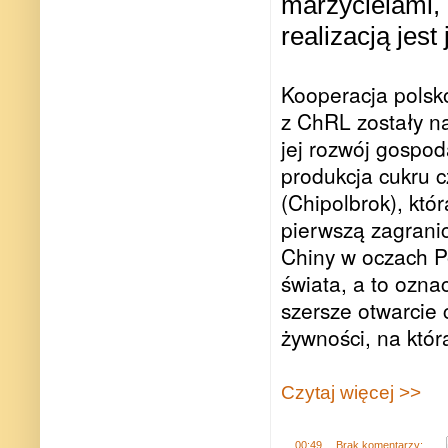
marzycielami, 
realizacją jest
Kooperacja polsk
z ChRL zostały n
jej rozwój gospod
produkcja cukru 
(Chipolbrok), któ
pierwszą zagranic
Chiny w oczach P
świata, a to ozna
szersze otwarcie 
żywności, na któr
Czytaj więcej >>
.
00:49
Brak komentarzy: