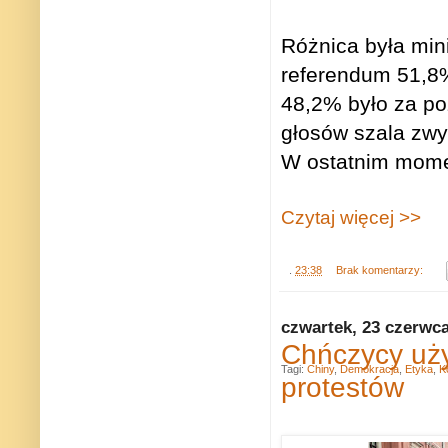
Różnica była min
referendum 51,8%
48,2% było za po
głosów szala zwyc
W ostatnim momen
Czytaj więcej >>
.
23:38
Brak komentarzy:
czwartek, 23 czerwc
Chńczycy użyl
Tagi:
Chiny
,
Demokracja
,
Etyka
,
K
protestów