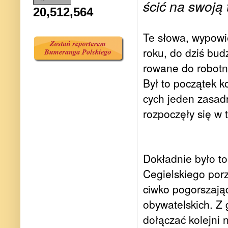
ścić na swoją t
20,512,564
Te słowa, wypo­w
roku, do dziś budz
ro­wane do robot­n
Był to począ­tek ko
cych jeden zasad­ni
roz­po­częły się w 
Dokład­nie było t
Cegiel­skiego porz
ciwko pogor­sza­ją­
oby­wa­tel­skich. 
dołą­czać kolejni n