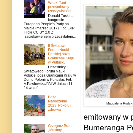
Wnuk: Tani
prześmiewcy
rzeczywistości
Donald Tusk na
kongresie
European People's Party na
Malcie (marzec 2017). Fot. EPP
Flickr CC BY 2.0 Z
zaciekawieniem przeczytałem...
II Światowe
Forum Nauki
Polskiej poza
Granicami Kraju
w Pułtusku
Uczestnicy II
Światowego Forum Nauki
Polskiej poza Granicami Kraju w
Domu Polonii w Pułtusku. Fot.
A.Pawłowska/PAI W dniach 11-
14 wrześ...
Boże
Narodzenie
Magdalena Rudzk
2023: Pokoju i
zdrowia
emitowany w p
Bumeranga Po
Grzegorz Braun:
„Musimy