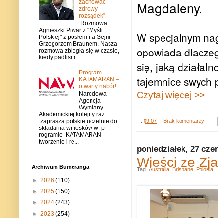
zachować
Magdaleny.
zdrowy
rozsądek”
Rozmowa
Agnieszki Piwar z "Myśli
W specjalnym na
Polskiej" z posłem na Sejm
Grzegorzem Braunem. Nasza
opowiada dlaczeg
rozmowa zbiegła się w czasie,
kiedy padliśm...
się, jaką działal
Program
tajemnice swych 
KATAMARAN –
otwarty nabór!
Czytaj więcej >>
Narodowa
Agencja
Wymiany
Akademickiej kolejny raz
.
09:07
Brak komentarzy:
zaprasza polskie uczelnie do
składania wniosków w p
rogramie KATAMARAN –
tworzenie i re...
poniedziałek, 27 cze
Wieści ze Zja
Archiwum Bumeranga
Tagi:
Australia
,
Brisbane
,
Polonia
►
2026
(110)
►
2025
(150)
►
2024
(243)
►
2023
(254)