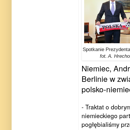
Spotkanie Prezydent
fot. A. Hrech
Niemiec, Andr
Berlinie w zw
polsko-niemie
- Traktat o dobry
niemieckiego part
pogłębialiśmy prz