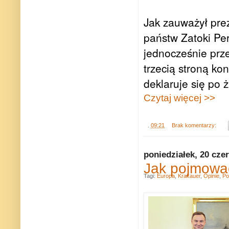
Jak zauważył prez
państw Zatoki Per
jednocześnie prze
trzecią stroną konf
deklaruje się po 
Czytaj więcej >>
.
09:21
Brak komentarzy:
poniedziałek, 20 cze
Jak pojmować
Tagi:
Europa
,
Krakauer
,
Opinie
,
Po