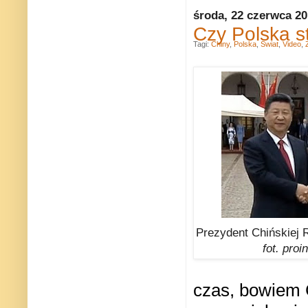
środa, 22 czerwca 2
Czy Polska s
Tagi:
Chiny
,
Polska
,
Świat
,
Video
,
Prezydent Chińskiej 
fot. pro
czas, bowiem C