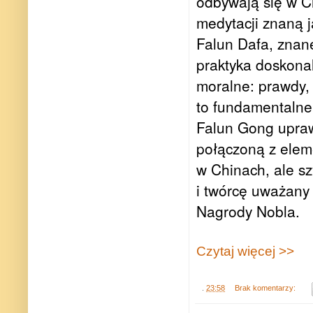
odbywają się w Ch
medytacji znaną 
Falun Dafa, znan
praktyka doskonal
moralne: prawdy, ż
to fundamentalne
Falun Gong upraw
połączoną z eleme
w Chinach, ale sz
i twórcę uważany
Nagrody Nobla.
Czytaj więcej >>
.
23:58
Brak komentarzy: