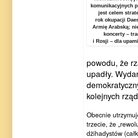
komunikacyjnych pr
jest celem strat
rok okupacji Dae
Armię Arabską; nie
koncerty – tra
i Rosji – dla upa
powodu, że rz
upadły. Wydar
demokratyczny
kolejnych rzą
Obecnie utrzymuje 
trzecie, że „rewol
dżihadystów (całk