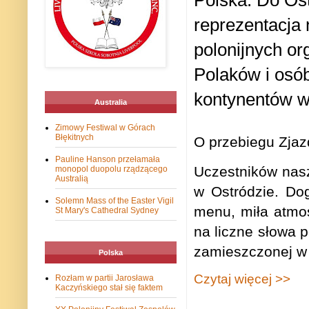
Polska. Do Os
reprezentacja 
polonijnych or
Polaków i osób
kontynentów w 
Australia
Zimowy Festiwal w Górach
Błękitnych
O przebiegu Zjaz
Pauline Hanson przełamała
Uczestników nasz
monopol duopolu rządzącego
Australią
w Ostródzie. Dog
Solemn Mass of the Easter Vigil
menu, miła atmos
St Mary's Cathedral Sydney
na liczne słowa 
zamieszczonej w 
Polska
Czytaj więcej >>
Rozłam w partii Jarosława
Kaczyńskiego stał się faktem