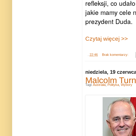
refleksji, co uda
jakie mamy cele 
prezydent Duda.
Czytaj więcej >>
.
22:46
Brak komentarzy:
niedziela, 19 czerwc
Malcolm Turnb
Tagi:
Australia
,
Polityka
,
Wybory