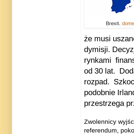
Brexit.
dome
że musi uszan
dymisji. Decy
rynkami
fina
od 30 lat.
Dod
rozpad.
Szkoc
podobnie Irlan
przestrzega p
Zwolennicy wyjści
referendum, poko