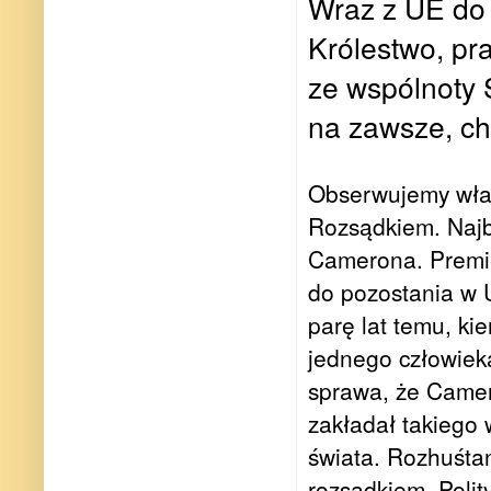
Wraz z UE do 
Królestwo, pr
ze wspólnoty 
na zawsze, ch
Obserwujemy wła
Rozsądkiem. Najb
Camerona. Premi
do pozostania w 
parę lat temu, ki
jednego człowieka
sprawa, że Camer
zakładał takiego
świata. Rozhuśta
rozsądkiem. Polit