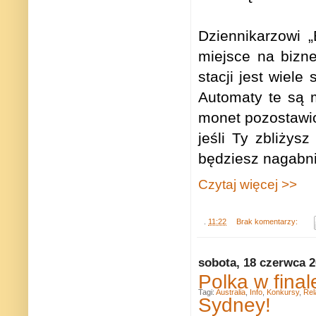
Dziennikarzowi 
miejsce na bizne
stacji jest wiele
Automaty te są 
monet pozostawi
jeśli Ty zbliżys
będziesz nagabni
Czytaj więcej >>
.
11:22
Brak komentarzy:
sobota, 18 czerwca 
Polka w fina
Tagi:
Australia
,
Info
,
Konkursy
,
Rel
Sydney!