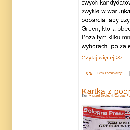
swych kandydat
zwykle w warunk
poparcia
aby uzy
Green, ktora obe
Poza tym kilku m
wyborach
po zal
Czytaj więcej >>
.
16:59
Brak komentarzy:
Kartka z pod
Tagi:
Andrzej Siedlecki
,
Europa
,
Po