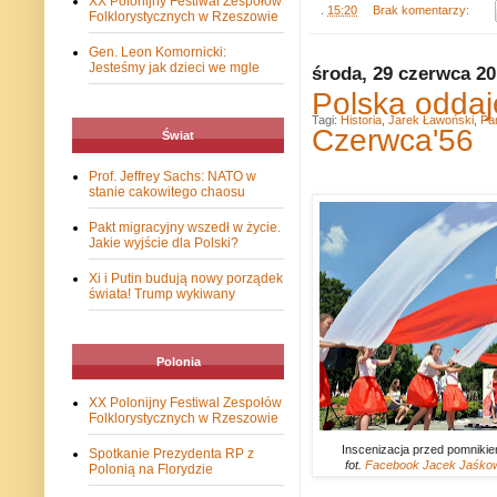
XX Polonijny Festiwal Zespołów
.
15:20
Brak komentarzy:
Folklorystycznych w Rzeszowie
Gen. Leon Komornicki:
Jesteśmy jak dzieci we mgle
środa, 29 czerwca 2
Polska oddaj
Tagi:
Historia
,
Jarek Ławoński
,
Pa
Czerwca'56
Świat
Prof. Jeffrey Sachs: NATO w
stanie cakowitego chaosu
Pakt migracyjny wszedł w życie.
Jakie wyjście dla Polski?
Xi i Putin budują nowy porządek
świata! Trump wykiwany
Polonia
XX Polonijny Festiwal Zespołów
Folklorystycznych w Rzeszowie
Inscenizacja przed pomniki
Spotkanie Prezydenta RP z
fot.
Facebook Jacek Jaśko
Polonią na Florydzie