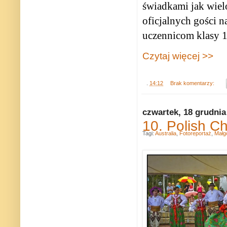
świadkami jak wiel
oficjalnych gości n
uczennicom klasy 1
Czytaj więcej >>
.
14:12
Brak komentarzy:
czwartek, 18 grudnia
10. Polish Ch
Tagi:
Australia
,
Fotoreportaż
,
Małg