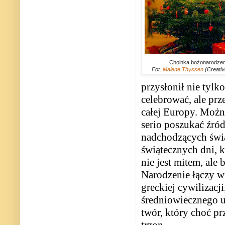
Choinka bożonarodze
Fot.
Malene Thyssen
(Creati
przysłonił nie tylk
celebrować, ale pr
całej Europy. Możn
serio poszukać źród
nadchodzących świą
świątecznych dni, k
nie jest mitem, ale
Narodzenie łączy w
greckiej cywilizacj
średniowiecznego u
twór, który choć p