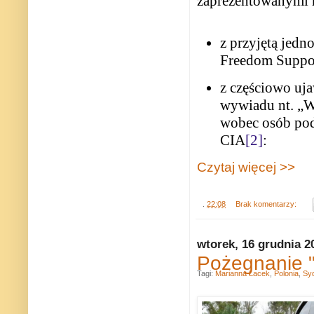
zaprezentowanymi 
z przyjętą jedn
Freedom Suppor
z częściowo uja
wywiadu nt. „W
wobec osób pod
CIA
[2]
:
Czytaj więcej >>
.
22:08
Brak komentarzy:
wtorek, 16 grudnia 2
Pożegnanie "
Tagi:
Marianna Łacek
,
Polonia
,
Sy