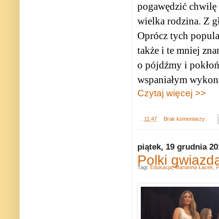
pogawędzić chwilę 
wielka rodzina. Z 
Oprócz tych popular
także i te mniej zn
o pójdźmy i pokłoń
wspaniałym wykonan
Czytaj więcej >>
.
11:47
Brak komentarzy:
piątek, 19 grudnia 2
Polki gwiazd
Tagi:
Edukacja
,
Marianna Łacek
,
P