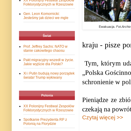
XX Polonijny Festiwal Zespołów
Folklorystycznych w Rzeszowie
Gen. Leon Komornicki:
Jesteśmy jak dzieci we mgle
Ewakuacja.
Fot.Archiv
Świat
kraju - pisze po
Prof. Jeffrey Sachs: NATO w
stanie cakowitego chaosu
Pakt migracyjny wszedł w życie.
Tym, którym uda
Jakie wyjście dla Polski?
„Polska Gościnnoś
Xi i Putin budują nowy porządek
świata! Trump wykiwany
schronienie w po
Polonia
Pieniądze ze zbió
XX Polonijny Festiwal Zespołów
czekają na powrót
Folklorystycznych w Rzeszowie
Czytaj więcej >>
Spotkanie Prezydenta RP z
Polonią na Florydzie