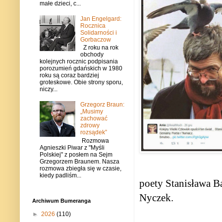
małe dzieci, c...
Jan Engelgard:
Rocznica
Solidarności i
Gorbaczow
Z roku na rok
obchody
kolejnych rocznic podpisania
porozumień gdańskich w 1980
roku są coraz bardziej
groteskowe. Obie strony sporu,
niczy...
Grzegorz Braun:
„Musimy
zachować
zdrowy
rozsądek”
Rozmowa
Agnieszki Piwar z "Myśli
Polskiej" z posłem na Sejm
Grzegorzem Braunem. Nasza
rozmowa zbiegła się w czasie,
kiedy padliśm...
poety Stanisława Ba
Nyczek.
Archiwum Bumeranga
►
2026
(110)