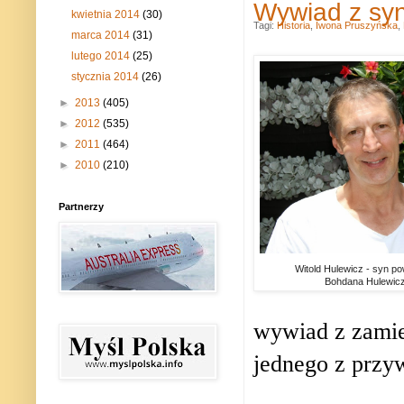
Wywiad z sy
kwietnia 2014
(30)
Tagi:
Historia
,
Iwona Pruszyńska
,
marca 2014
(31)
lutego 2014
(25)
stycznia 2014
(26)
►
2013
(405)
►
2012
(535)
►
2011
(464)
►
2010
(210)
Partnerzy
Witold Hulewicz - syn po
Bohdana Hulewicz
wywiad z zami
jednego z przy