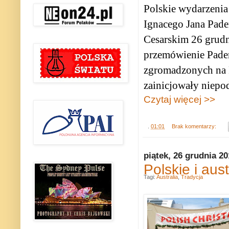
Polskie wydarzenia
Ignacego Jana Pade
Cesarskim
26 grud
przemówienie Pade
zgromadzonych na 
zainicjowały niepo
Czytaj więcej >>
.
01:01
Brak komentarzy:
piątek, 26 grudnia 2
Polskie i aus
Tagi:
Australia
,
Tradycja