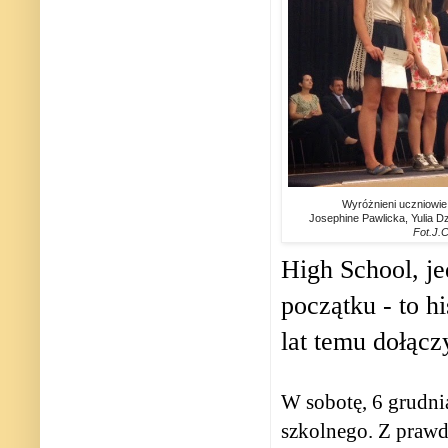
Wyróżnieni uczniowie
Josephine Pawlicka, Yulia Dz
Fot.J.
High School, je
początku - to h
lat temu dołączy
W sobotę, 6 grudni
szkolnego. Z prawd