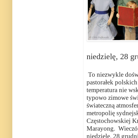
niedzielę, 28 g
To niezwykle dośw
pastorałek polskic
temperatura nie ws
typowo zimowe świę
świateczną atmosf
metropolię sydnej
Częstochowskiej Kr
Marayong. Wieczór 
niedzielę, 28 grudn