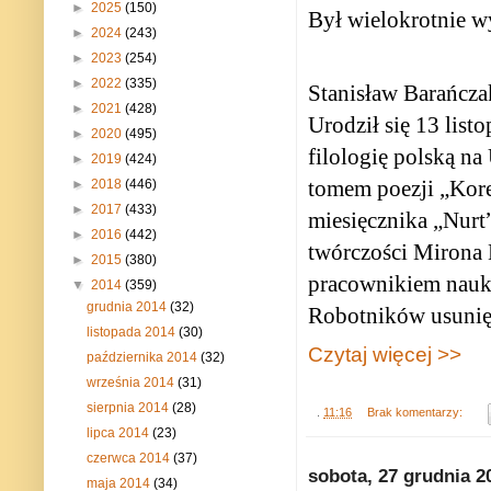
►
2025
(150)
Był wielokrotnie w
►
2024
(243)
►
2023
(254)
►
2022
(335)
Stanisław Barańcz
►
2021
(428)
Urodził się 13 lis
►
2020
(495)
filologię polską n
►
2019
(424)
tomem poezji „Kore
►
2018
(446)
►
2017
(433)
miesięcznika „Nurt”
►
2016
(442)
twórczości Mirona 
►
2015
(380)
pracownikiem nauk
▼
2014
(359)
grudnia 2014
(32)
Robotników usunięt
listopada 2014
(30)
Czytaj więcej >>
października 2014
(32)
września 2014
(31)
sierpnia 2014
(28)
.
11:16
Brak komentarzy:
lipca 2014
(23)
czerwca 2014
(37)
sobota, 27 grudnia 2
maja 2014
(34)