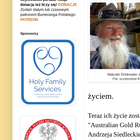
donacja też liczy się!
DONACJE
Zostań stałym lub czasowym
patronem Bumeranga Polskiego:
PATREON
Sponsorzy
Malcolm Drinkwater z
Fot. screenshot fr
życiem.
Teraz ich życie zos
"Australian Gold R
Andrzeja Siedlecki