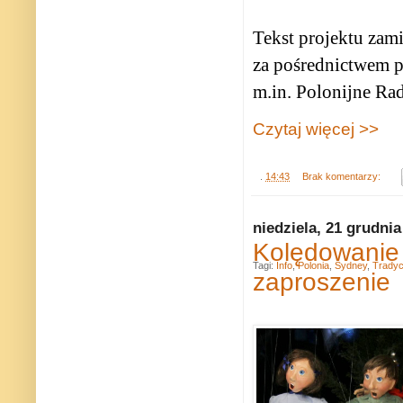
Tekst projektu zami
za pośrednictwem 
m.in. Polonijne Ra
Czytaj więcej >>
.
14:43
Brak komentarzy:
niedziela, 21 grudnia
Kolędowanie
Tagi:
Info
,
Polonia
,
Sydney
,
Tradyc
zaproszenie