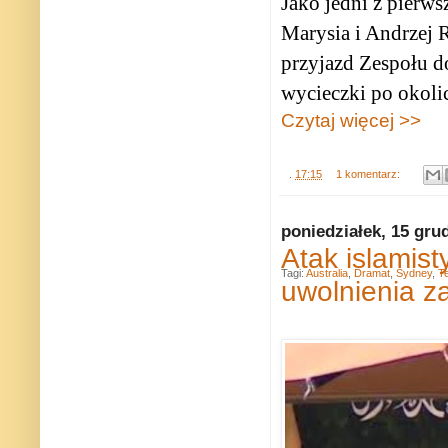
Jako jedni z pierws
Marysia i Andrzej 
przyjazd Zespołu 
wycieczki po okoli
Czytaj więcej >>
.
17:15
1 komentarz:
poniedziałek, 15 gru
Atak islamist
Tagi:
Australia
,
Dramat
,
Sydney
,
T
uwolnienia z