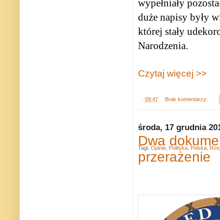
wypełniały pozosta
duże napisy były wi
której stały udeko
Narodzenia.
Czytaj więcej >>
.
09:47
Brak komentarzy:
środa, 17 grudnia 20
Dwa dokument
Tagi:
Opinie
,
Polityka
,
Polska
,
Ros
przerażenie