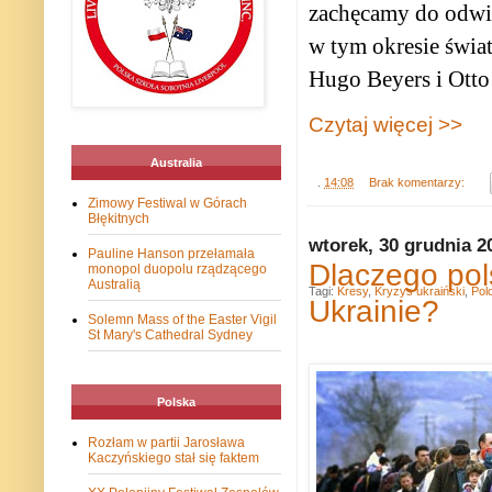
zachęcamy do odwie
w tym okresie świa
Hugo Beyers i Otto
Czytaj więcej >>
Australia
.
14:08
Brak komentarzy:
Zimowy Festiwal w Górach
Błękitnych
wtorek, 30 grudnia 2
Pauline Hanson przełamała
Dlaczego pol
monopol duopolu rządzącego
Australią
Tagi:
Kresy
,
Kryzys ukraiński
,
Pol
Ukrainie?
Solemn Mass of the Easter Vigil
St Mary's Cathedral Sydney
Polska
Rozłam w partii Jarosława
Kaczyńskiego stał się faktem