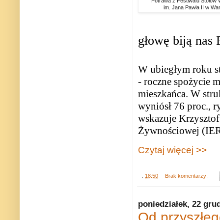
Potrawa z Festiwalu Stołów W
im. Jana Pawła II w Wa
głowę biją nas 
W ubiegłym roku st
- roczne spożycie m
mieszkańca. W stru
wyniósł 76 proc., 
wskazuje Krzysztof
Żywnościowej (IE
Czytaj więcej >>
.
18:50
Brak komentarzy:
poniedziałek, 22 gru
Od przyszłego