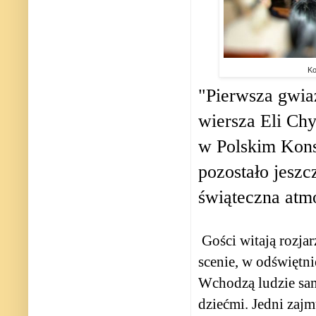
Ko
"Pierwsza gwiaz
wiersza Eli Ch
w Polskim Kons
pozostało jeszc
świąteczna atm
Gości witają rozjar
scenie, w odświętni
Wchodzą ludzie samo
dziećmi. Jedni zajm