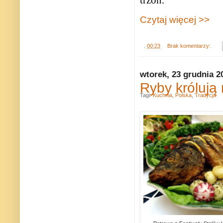
trzon.
Czytaj więcej >>
.
00:23
Brak komentarzy:
wtorek, 23 grudnia 2
Ryby królują 
Tagi:
Kuchnia
,
Polska
,
Tradycja