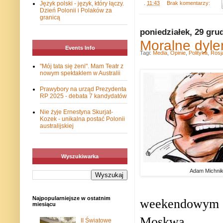
Język polski - język, który łączy.
.
11:43
Brak komentarzy:
Dzień Polonii i Polaków za
granicą
poniedziałek, 29 gru
Moralne dyle
Events Info
Tagi:
Media
,
Opinie
,
Polityka
,
Rosj
"Mój tata się żeni". Mam Teatr z
nowym spektaklem w Australii
Prawybory na urząd Prezydenta
RP 2025 - debata 7 kandydatów
Nie żyje Ernestyna Skurjat-
Kozek - unikalna postać Polonii
australijskiej
Wyszukiwarka
Adam Michni
Najpopularniejsze w ostatnim
weekendowym (z
miesiącu
Moskwa.
II Światowe