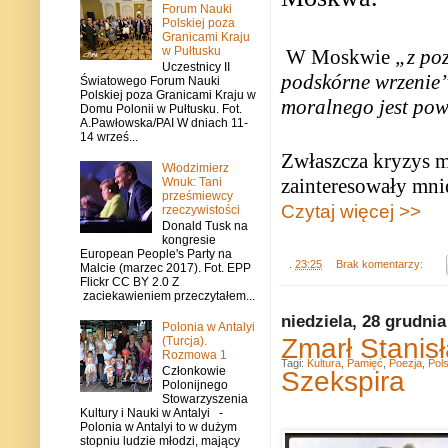
Forum Nauki
Polskiej poza
Granicami Kraju
w Pułtusku
W Moskwie
„z po
Uczestnicy II
podskórne wrzenie”
Światowego Forum Nauki
Polskiej poza Granicami Kraju w
moralnego jest po
Domu Polonii w Pułtusku. Fot.
A.Pawłowska/PAI W dniach 11-
14 wrześ...
Zwłaszcza kryzys m
Włodzimierz
zainteresowały mnie
Wnuk: Tani
prześmiewcy
Czytaj więcej >>
rzeczywistości
Donald Tusk na
kongresie
European People's Party na
.
23:25
Brak komentarzy:
Malcie (marzec 2017). Fot. EPP
Flickr CC BY 2.0 Z
zaciekawieniem przeczytałem...
niedziela, 28 grudnia
Polonia w Antalyi
Zmarł Stanis
(Turcja).
Rozmowa 1
Tagi:
Kultura
,
Pamięć
,
Poezja
,
Pol
Członkowie
Szekspira
Polonijnego
Stowarzyszenia
Kultury i Nauki w Antalyi -
Polonia w Antalyi to w dużym
stopniu ludzie młodzi, mający