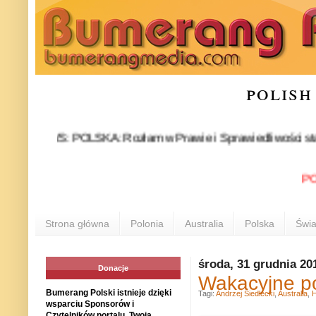
polish
WS: POLSKA: Rozłam w Prawie i Sprawiedliwości stał się faktem
POLONIA 
Strona główna
Polonia
Australia
Polska
Świa
środa, 31 grudnia 20
Donacje
Wakacyjne po
Bumerang Polski istnieje dzięki
Tagi:
Andrzej Siedlecki
,
Australia
,
H
wsparciu Sponsorów i
Czytelników portalu. Twoja