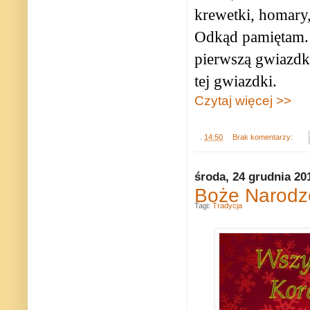
krewetki, homary,
Odkąd pamiętam. 
pierwszą gwiazdką
tej gwiazdki.
Czytaj więcej >>
.
14:50
Brak komentarzy:
środa, 24 grudnia 20
Boże Narodze
Tagi:
Tradycja