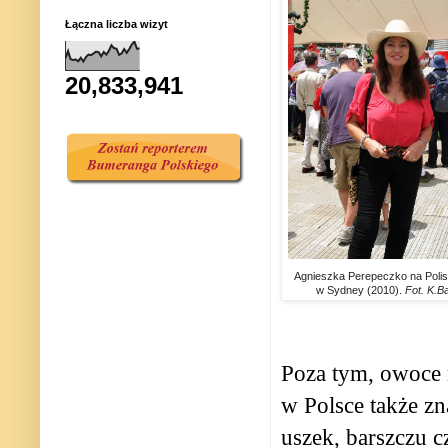
Łączna liczba wizyt
20,833,941
Agnieszka Perepeczko na Poli
w Sydney (2010).
Fot. K.B
Poza tym, owoce m
w Polsce także zn
uszek, barszczu c