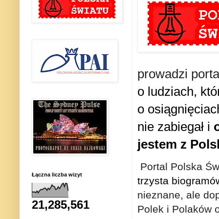
prowadzi
port
o
ludziach, któ
o
osiągnięciach
nie zabiegał i
jestem z Pols
Portal Polska Św
Łączna liczba wizyt
trzysta biogramó
nieznane, ale do
21,285,561
Polek i Polaków 