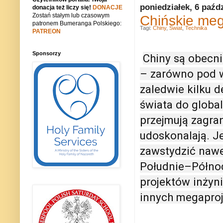
poniedziałek, 6 paźd
donacja też liczy się!
DONACJE
Zostań stałym lub czasowym
Chińskie meg
patronem Bumeranga Polskiego:
Tagi:
Chiny
,
Świat
,
Technika
PATREON
Sponsorzy
Chiny są obecn
– zarówno pod w
zaledwie kilku d
świata do global
przejmują zagran
udoskonalają. J
zawstydzić nawe
Południe–Północ.
projektów inżyni
innych megaproj