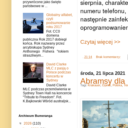
sierpnia, charakt
przywrócone jako święto
państwowe w ...
numeru telefonu, 
Globalny alfabet,
następnie zainfe
czyli
podsumowanie
oprogramowanie
roku 2017
Fot. CC0
domena
publiczna Rok 2017 dobiegł
Czytaj więcej >>
końca. Rok nazwany przez
arcybiskupa Sydney
Anthonego Fishera "rokiem
straszliwym...
.
21:14
Brak komentarzy:
David Clarke
MLC z pasją o
środa, 21 lipca 2021
Polsce podczas
koncertu w
Abramsy dla 
Sydney
David Clarke
Tagi:
Krakauer
,
Opinie
,
Polska
,
Te
MLC podczas przemówienia w
Sydney Town Hall na koncercie
"Tribute to Freedom". Fot.
K.Bajkowski Wśród australjsk...
Archiwum Bumeranga
▼
2026
(110)