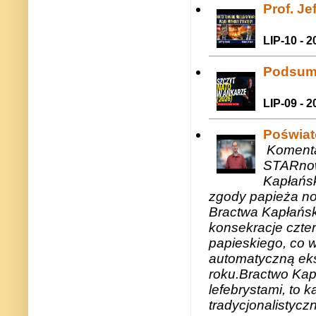
Prof. J
LIP-10 - 2
Podsum
LIP-09 - 2
Poświat
Komenta
STARnow
Kapłańsk
zgody papieża n
Bractwa Kapłańsk
konsekracje czte
papieskiego, co w
automatyczną eks
roku.Bractwo Ka
lefebrystami, to
tradycjonalistycz