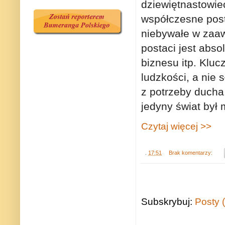
dziewiętnastowi
współczesne posta
niebywałe w zaa
postaci jest abso
biznesu itp. Klu
ludzkości, a nie
z potrzeby ducha
jedyny świat był
Czytaj więcej >>
.
17:51
Brak komentarzy:
Subskrybuj:
Posty 