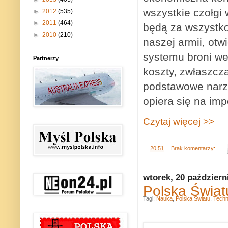
wszystkie czołgi 
►
2012
(535)
►
2011
(464)
będą za wszystko
►
2010
(210)
naszej armii, otwi
systemu broni we
Partnerzy
koszty, zwłaszcza
podstawowe narzę
opiera się na imp
Czytaj więcej >>
.
20:51
Brak komentarzy:
wtorek, 20 październ
Polska Świa
Tagi:
Nauka
,
Polska Światu
,
Techn