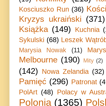
Kości
Kosciuszko Run
(36)
Kryzys ukraiński
(371)
Książka
(149)
Kuchnia
Sykulski
(68)
Leszek Wątrób
Marys
Marysia Nowak
(11)
Melbourne
(190)
Mity
(2)
(142)
Nowa Zelandia
(32)
Pamięć
(296)
Patronat
(4
PolArt
(48)
Polacy w Austra
Polonia
(1365)
Pols