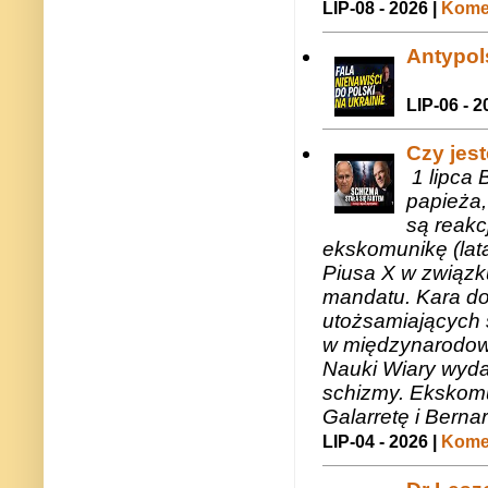
LIP-08 - 2026 |
Komen
Antypols
LIP-06 - 2
Czy jes
1 lipca 
papieża,
są reakc
ekskomunikę (lat
Piusa X w związk
mandatu. Kara do
utożsamiających 
w międzynarodow
Nauki Wiary wyda
schizmy. Ekskomu
Galarretę i Bernar
LIP-04 - 2026 |
Komen