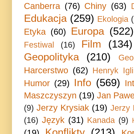
Canberra
(76)
Chiny
(63)
Edukacja
(259)
Ekologia
Europa
(522)
Etyka
(60)
Film
(134)
Festiwal
(16)
Geopolityka
(210)
Geo
Harcerstwo
(62)
Henryk Igli
Info
(569)
Humor
(29)
In
Maszczyszyn
(19)
Jan Paweł
Jerzy Krysiak
(19)
(9)
Jerzy
Język
(31)
(16)
Kanada
(9)
Konflikty
(213)
(19)
Ko