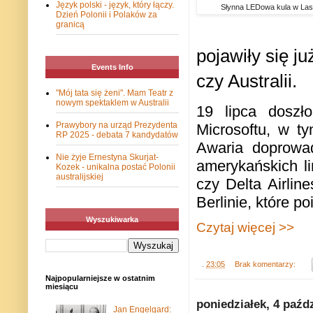
Język polski - język, który łączy.
Słynna LEDowa kula w Las 
Dzień Polonii i Polaków za
granicą
pojawiły się j
Events Info
czy Australii.
"Mój tata się żeni". Mam Teatr z
nowym spektaklem w Australii
19 lipca doszł
Prawybory na urząd Prezydenta
Microsoftu, w t
RP 2025 - debata 7 kandydatów
Awaria doprowad
Nie żyje Ernestyna Skurjat-
amerykańskich lin
Kozek - unikalna postać Polonii
australijskiej
czy Delta Airlin
Berlinie, które p
Wyszukiwarka
Czytaj więcej >>
.
23:05
Brak komentarzy:
Najpopularniejsze w ostatnim
miesiącu
poniedziałek, 4 paźd
Jan Engelgard: