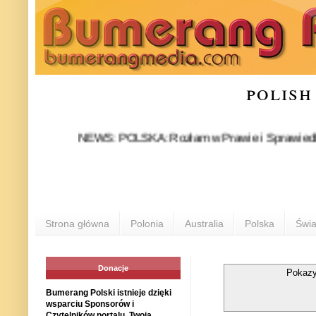
polish
NEWS: POLSKA: Rozłam w Prawie i Sprawiedliwości sta
Strona główna
Polonia
Australia
Polska
Świa
Donacje
Pokazy
Bumerang Polski istnieje dzięki
wsparciu Sponsorów i
Czytelników portalu. Twoja