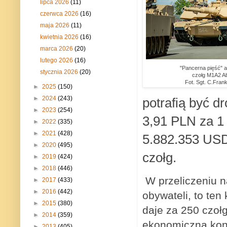
lipca 2026
(11)
czerwca 2026
(16)
maja 2026
(11)
kwietnia 2026
(16)
marca 2026
(20)
lutego 2026
(16)
"Pancerna pięść" a
stycznia 2026
(20)
czołg M1A2 A
Fot. Sgt. C.Frankl
►
2025
(150)
►
2024
(243)
potrafią być d
►
2023
(254)
3,91 PLN za 1
►
2022
(335)
►
2021
(428)
5.882.353 USD
►
2020
(495)
czołg.
►
2019
(424)
►
2018
(446)
W przeliczeniu n
►
2017
(433)
►
2016
(442)
obywateli, to ten
►
2015
(380)
daje za 250 czoł
►
2014
(359)
ekonomiczna kontr
►
2013
(405)