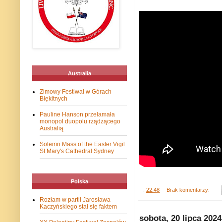
Australia
Zimowy Festiwal w Górach
Błękitnych
Pauline Hanson przełamała
monopol duopolu rządzącego
Australią
Solemn Mass of the Easter Vigil
St Mary's Cathedral Sydney
Polska
.
22:48
Brak komentarzy:
Rozłam w partii Jarosława
Kaczyńskiego stał się faktem
sobota, 20 lipca 2024