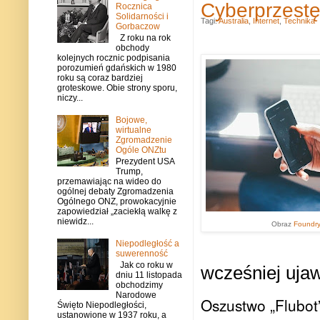
Cyberprzestęp
Rocznica
Solidarności i
Tagi:
Australia
,
Internet
,
Technika
Gorbaczow
Z roku na rok
obchody
kolejnych rocznic podpisania
porozumień gdańskich w 1980
roku są coraz bardziej
groteskowe. Obie strony sporu,
niczy...
Bojowe,
wirtualne
Zgromadzenie
Ogóle ONZtu
Prezydent USA
Trump,
przemawiając na wideo do
ogólnej debaty Zgromadzenia
Ogólnego ONZ, prowokacyjnie
zapowiedział „zaciekłą walkę z
niewidz...
Obraz
Foundr
Niepodległość a
suwerenność
Jak co roku w
wcześniej uja
dniu 11 listopada
obchodzimy
Narodowe
Oszustwo „Flubot”
Święto Niepodległości,
ustanowione w 1937 roku, a