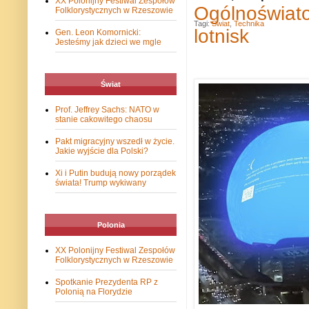
XX Polonijny Festiwal Zespołów
Ogólnoświato
Folklorystycznych w Rzeszowie
Tagi:
Swiat
,
Technika
lotnisk
Gen. Leon Komornicki:
Jesteśmy jak dzieci we mgle
Świat
Prof. Jeffrey Sachs: NATO w
stanie cakowitego chaosu
Pakt migracyjny wszedł w życie.
Jakie wyjście dla Polski?
Xi i Putin budują nowy porządek
świata! Trump wykiwany
Polonia
XX Polonijny Festiwal Zespołów
Folklorystycznych w Rzeszowie
Spotkanie Prezydenta RP z
Polonią na Florydzie