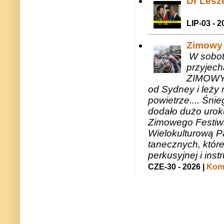
Dr Lesze
LIP-03 - 2
Zimowy 
W sobotę
przyjech
ZIMOWY 
od Sydney i leży 
powietrze.... Śni
dodało dużo uroku
Zimowego Festiwal
Wielokulturową P
tanecznych, któr
perkusyjnej i in
CZE-30 - 2026 |
Kome