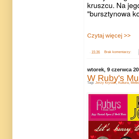
kruszcu. Na jeg
"bursztynowa k
Czytaj więcej >>
.
15:36
Brak komentarzy:
wtorek, 9 czerwca 2
W Ruby's Mu
Tagi:
Jerzy Krysiak
,
Kultura
,
Melb