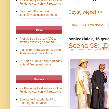
XX Polonijny Festiwal Zespołów
Folklorystycznych w Rzeszowie
Czytaj więcej >>
Gen. Leon Komornicki:
Jesteśmy jak dzieci we mgle
.
18:52
Brak komentarzy:
Świat
poniedziałek, 16 gru
Prof. Jeffrey Sachs: NATO w
stanie cakowitego chaosu
Scena 98: „D
Tagi:
Historia
,
Jerzy Krysiak
,
Kult
Pakt migracyjny wszedł w życie.
Jakie wyjście dla Polski?
Xi i Putin budują nowy porządek
świata! Trump wykiwany
Polonia
XX Polonijny Festiwal Zespołów
Folklorystycznych w Rzeszowie
Spotkanie Prezydenta RP z
Polonią na Florydzie