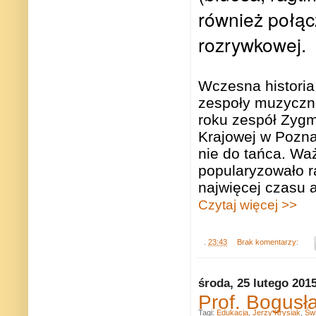
również połącz
rozrywkowej.
Wczesna historia
zespoły muzyczne
roku zespół Zyg
Krajowej w Poznan
nie do tańca. W
popularyzowało r
najwięcej czasu
Czytaj więcej >>
.
23:43
Brak komentarzy:
środa, 25 lutego 201
Prof. Bogus
Tagi:
Edukacja
,
Jerzy Krysiak
,
Świ