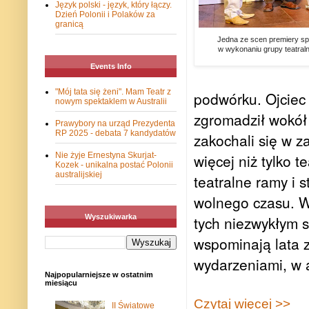
Język polski - język, który łączy.
Dzień Polonii i Polaków za
granicą
Jedna ze scen premiery sp
w wykonaniu grupy teatral
Events Info
"Mój tata się żeni". Mam Teatr z
podwórku. Ojciec 
nowym spektaklem w Australii
zgromadził wokół 
Prawybory na urząd Prezydenta
RP 2025 - debata 7 kandydatów
zakochali się w z
więcej niż tylko 
Nie żyje Ernestyna Skurjat-
Kozek - unikalna postać Polonii
australijskiej
teatralne ramy i
wolnego czasu. Ws
tych niezwykłym s
Wyszukiwarka
wspominają lata 
wydarzeniami, w a
Najpopularniejsze w ostatnim
miesiącu
Czytaj więcej >>
II Światowe