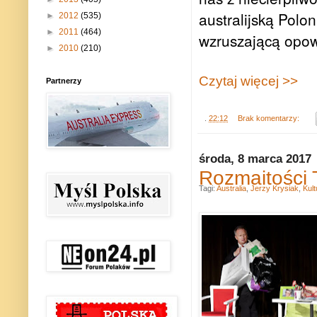
australijską Polo
►
2012
(535)
►
2011
(464)
wzruszającą opow
►
2010
(210)
Czytaj więcej >>
Partnerzy
.
22:12
Brak komentarzy:
środa, 8 marca 2017
Rozmaitości 
Tagi:
Australia
,
Jerzy Krysiak
,
Kult