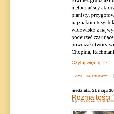
również grupa akto
melberiańscy aktor
pianisty, przygoto
najznakomitszych k
widowisko z najwyż
podejrzeć czarując
powiązał utwory wi
Chopina, Rachmani
Czytaj więcej >>
.
23:40
Brak komentarzy:
niedziela, 31 maja 2
Rozmaitości T
Tagi:
Jerzy Krysiak
,
Kultura
,
Melb