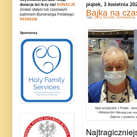
piątek, 3 kwietnia 20
donacja też liczy się!
DONACJE
Zostań stałym lub czasowym
Bajka na cza
patronem Bumeranga Polskiego:
Tagi:
Jerzy Krysiak
,
Koronawirus
,
PATREON
Sponsorzy
Nasi przyjaciele z Polski - ak
i Aleksander
Mikołajczak ma
Zdjecie z powrotu z 
Najtragicznie