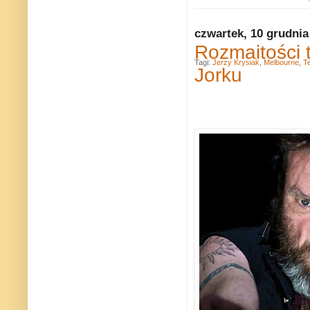
czwartek, 10 grudnia
Rozmaitości 
Tagi:
Jerzy Krysiak
,
Melbourne
,
Te
Jorku