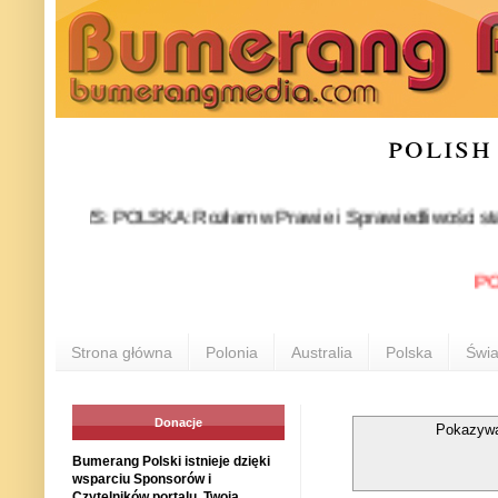
polish
EWS: POLSKA: Rozłam w Prawie i Sprawiedliwości stał się fakt
POLONIA
Strona główna
Polonia
Australia
Polska
Świa
Donacje
Pokazywa
Bumerang Polski istnieje dzięki
wsparciu Sponsorów i
Czytelników portalu. Twoja