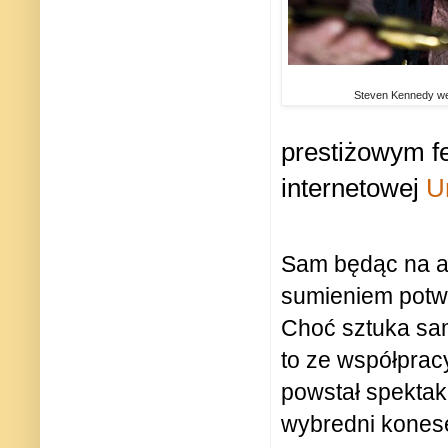
Steven Kennedy we
prestiżowym fe
internetowej
U
Sam będąc na au
sumieniem potwie
Choć sztuka sam
to ze współpra
powstał spektak
wybredni kones