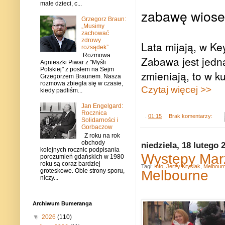
małe dzieci, c...
zabawę wiose
Grzegorz Braun:
„Musimy
zachować
zdrowy
Lata mijają, w Ke
rozsądek”
Rozmowa
Zabawa jest jedna
Agnieszki Piwar z "Myśli
Polskiej" z posłem na Sejm
zmieniają, to w k
Grzegorzem Braunem. Nasza
rozmowa zbiegła się w czasie,
Czytaj więcej >>
kiedy padliśm...
Jan Engelgard:
Rocznica
.
01:15
Brak komentarzy:
Solidarności i
Gorbaczow
Z roku na rok
obchody
niedziela, 18 lutego 
kolejnych rocznic podpisania
Występy Marz
porozumień gdańskich w 1980
roku są coraz bardziej
Tagi:
Info
,
Jerzy Krysiak
,
Melbour
groteskowe. Obie strony sporu,
Melbourne
niczy...
Archiwum Bumeranga
▼
2026
(110)