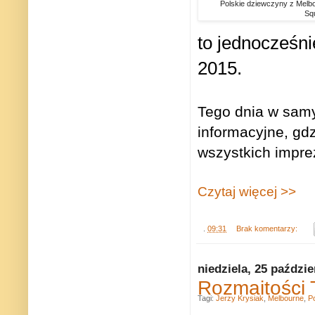
Polskie dziewczyny z Melb
Squ
to jednocześni
2015.
Tego dnia w sam
informacyjne, gd
wszystkich imprez
Czytaj więcej >>
.
09:31
Brak komentarzy:
niedziela, 25 paździe
Rozmaitości 
Tagi:
Jerzy Krysiak
,
Melbourne
,
Po