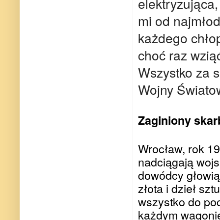
elektryzująca
mi od najmłod
każdego chłop
choć raz wzią
Wszystko za s
Wojny Świato
Zaginiony skar
Wrocław, rok 19
nadciągają wojs
dowódcy głowią 
złota i dzieł s
wszystko do poc
każdym wagonie