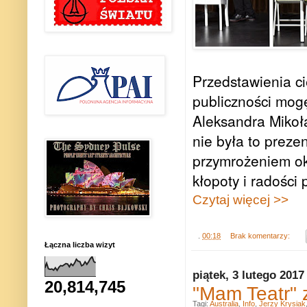
Przedstawienia ci
publiczności mog
Aleksandra Mikoł
nie była to prezen
przymrożeniem ok
kłopoty i radości
Czytaj więcej >>
.
00:18
Brak komentarzy:
Łączna liczba wizyt
piątek, 3 lutego 2017
20,814,745
"Mam Teatr" 
Tagi:
Australia
,
Info
,
Jerzy Krysiak