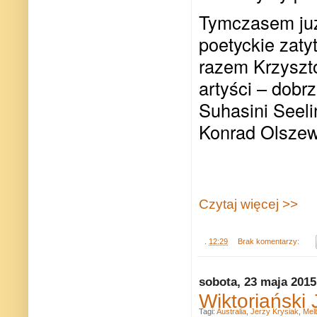
Tymczasem już 
poetyckie zaty
razem Krzyszt
artyści – dob
Suhasini Seel
Konrad Olszew
Czytaj więcej >>
.
12:29
Brak komentarzy:
sobota, 23 maja 2015
Wiktoriański
Tagi:
Australia
,
Jerzy Krysiak
,
Mel