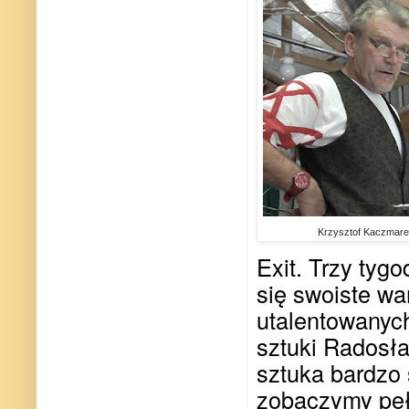
Krzysztof Kaczmar
Exit. Trzy tygo
się swoiste wa
utalentowanych
sztuki Radosł
sztuka bardzo 
zobaczymy pełn