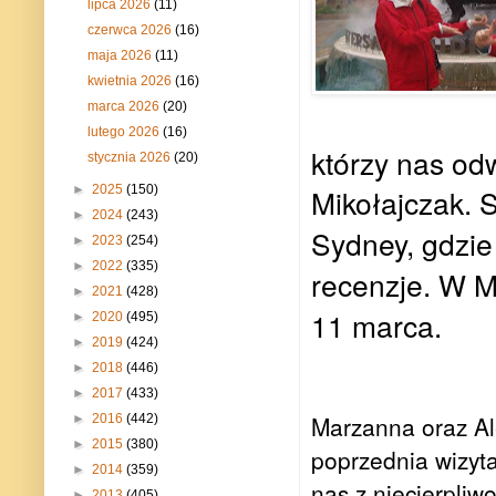
lipca 2026
(11)
czerwca 2026
(16)
maja 2026
(11)
kwietnia 2026
(16)
marca 2026
(20)
lutego 2026
(16)
którzy nas od
stycznia 2026
(20)
Mikołajczak. S
►
2025
(150)
►
2024
(243)
Sydney, gdzie
►
2023
(254)
►
2022
(335)
recenzje. W M
►
2021
(428)
11 marca.
►
2020
(495)
►
2019
(424)
►
2018
(446)
►
2017
(433)
Marzanna oraz Ale
►
2016
(442)
►
2015
(380)
poprzednia wizyt
►
2014
(359)
nas z niecierpliw
►
2013
(405)