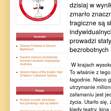
dzisiaj w wyn
zmarło znaczn
tragiczne są 
indywidualnyc
Australia
prowadzi staty
Zimowy Festiwal w Górach
bezrobotnych 
Błękitnych
Pauline Hanson przełamała
monopol duopolu rządzącego
W krajach wysoko
Australią
To właśnie z tego
Solemn Mass of the Easter Vigil
St Mary's Cathedral Sydney
łagodnie. Nieco g
utrzymanie milio
Polska
załamaniu jest j
życia. Utarło się,
Rozłam w partii Jarosława
Kaczyńskiego stał się faktem
kiedy teatry, kin