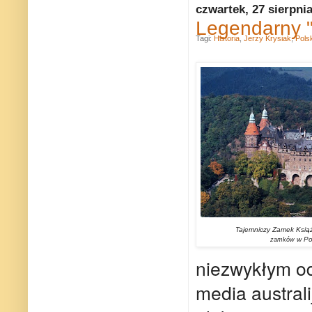
czwartek, 27 sierpni
Legendarny "
Tagi:
Historia
,
Jerzy Krysiak
,
Pols
Tajemniczy Zamek Książ
w Po
zamków
niezwykłym od
media australi