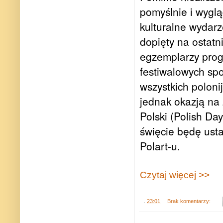
pomyślnie i wygl
kulturalne wydarz
dopięty na ostatn
egzemplarzy progr
festiwalowych spo
wszystkich polon
jednak okazją na
Polski (Polish D
święcie będę ust
Polart-u.
Czytaj więcej >>
.
23:01
Brak komentarzy: