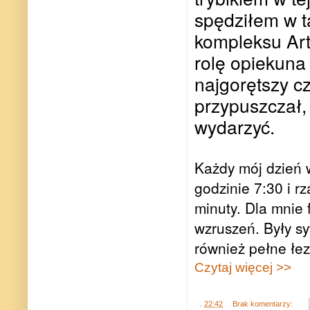
spędziłem w 
kompleksu Art
rolę opiekuna 
najgorętszy c
przypuszczał,
wydarzyć.
Każdy mój dzień 
godzinie 7:30 i r
minuty. Dla mnie 
wzruszeń. Były s
również pełne łez
Czytaj więcej >>
.
22:42
Brak komentarzy: