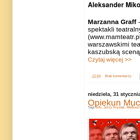
Aleksander Miko
Marzanna Graff
spektakli teatral
(www.mamteatr.pl)
warszawskimi tea
kaszubską sceną 
Czytaj więcej >>
.
22:54
Brak komentarzy:
niedziela, 31 styczni
Opiekun Muc
Tagi:
Info
,
Jerzy Krysiak
,
Melbour