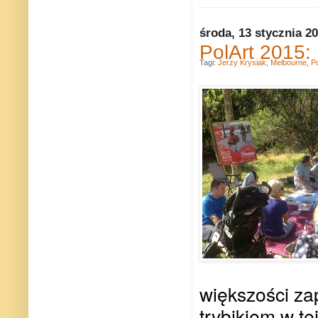
środa, 13 stycznia 2
PolArt 2015: 
Tagi:
Jerzy Krysiak
,
Melbourne
,
Po
większości z
trybikiem w t