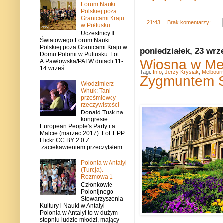
Forum Nauki
Polskiej poza
Granicami Kraju
.
21:43
Brak komentarzy:
w Pułtusku
Uczestnicy II
Światowego Forum Nauki
Polskiej poza Granicami Kraju w
poniedziałek, 23 wrz
Domu Polonii w Pułtusku. Fot.
Wiosna w Me
A.Pawłowska/PAI W dniach 11-
14 wrześ...
Tagi:
Info
,
Jerzy Krysiak
,
Melbour
Zygmuntem S
Włodzimierz
Wnuk: Tani
prześmiewcy
rzeczywistości
Donald Tusk na
kongresie
European People's Party na
Malcie (marzec 2017). Fot. EPP
Flickr CC BY 2.0 Z
zaciekawieniem przeczytałem...
Polonia w Antalyi
(Turcja).
Rozmowa 1
Członkowie
Polonijnego
Stowarzyszenia
Kultury i Nauki w Antalyi -
Polonia w Antalyi to w dużym
stopniu ludzie młodzi, mający