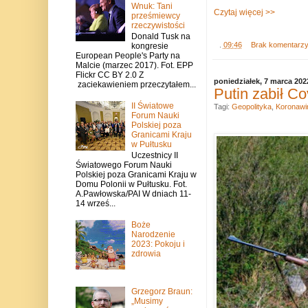
Wnuk: Tani
Czytaj więcej >>
prześmiewcy
rzeczywistości
Donald Tusk na
.
09:46
Brak komentarz
kongresie
European People's Party na
Malcie (marzec 2017). Fot. EPP
Flickr CC BY 2.0 Z
poniedziałek, 7 marca 202
zaciekawieniem przeczytałem...
Putin zabił Co
II Światowe
Tagi:
Geopolityka
,
Koronawi
Forum Nauki
Polskiej poza
Granicami Kraju
w Pułtusku
Uczestnicy II
Światowego Forum Nauki
Polskiej poza Granicami Kraju w
Domu Polonii w Pułtusku. Fot.
A.Pawłowska/PAI W dniach 11-
14 wrześ...
Boże
Narodzenie
2023: Pokoju i
zdrowia
Grzegorz Braun:
„Musimy