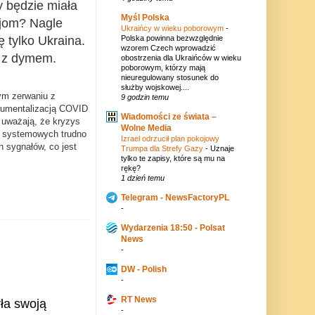
y będzie miała
Myśl Polska
cjom? Nagle
Ukraińcy w wieku poborowym
-
Polska powinna bezwzględnie
ę tylko Ukraina.
wzorem Czech wprowadzić
y z dymem.
obostrzenia dla Ukraińców w wieku
poborowym, którzy mają
nieuregulowany stosunek do
służby wojskowej....
ym zerwaniu z
9 godzin temu
trumentalizacją COVID
Wiadomości ze świata –
i uważają, że kryzys
Wolne Media
 systemowych trudno
Izrael odrzucił plan pokojowy
h sygnałów, co jest
Trumpa dla Strefy Gazy
-
Uznaje
tylko te zapisy, które są mu na
rękę?
1 dzień temu
Telegram - NewsFactoryPL
-
Wydarzenia 18:50 - Polsat
News
-
DW - Polish
-
RT News
ła swoją
-