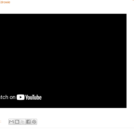
Zdrowie
y: