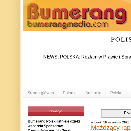
poli
NEWS: POLSKA: Rozłam w Prawie i Sprawiedliwości
Strona główna
Polonia
Australia
Polska
Donacje
Pok
Bumerang Polski istnieje dzięki
wtorek, 16 września 2025
Mażdżący rapo
wsparciu Sponsorów i
Czytelników portalu. Twoja