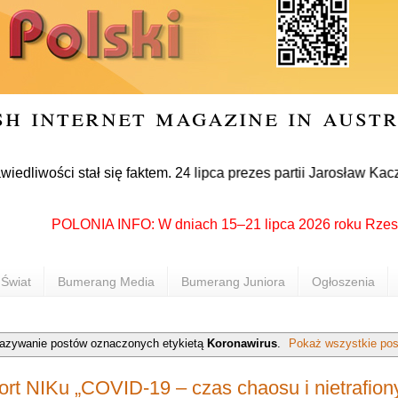
sh internet magazine in aust
 stał się faktem. 24 lipca prezes partii Jarosław Kaczyński o
POLONIA INFO: W dniach 15–21 lipca 2026 roku Rzeszów pon
Świat
Bumerang Media
Bumerang Juniora
Ogłoszenia
azywanie postów oznaczonych etykietą
Koronawirus
.
Pokaż wszystkie pos
rt NIKu „COVID-19 – czas chaosu i nietrafiony