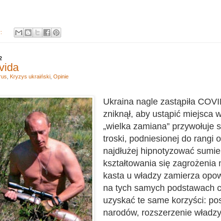
y:
2
vida
rus
,
Kryzys ukraiński
,
Opinie
Ukraina nagle zastąpiła COVI
zniknął, aby ustąpić miejsca w
„wielka zamiana” przywołuje 
troski, podniesionej do rangi o
najdłużej hipnotyzować sumie
kształtowania się zagrożenia 
kasta u władzy zamierza opow
na tych samych podstawach 
uzyskać te same korzyści: po
narodów, rozszerzenie władzy 