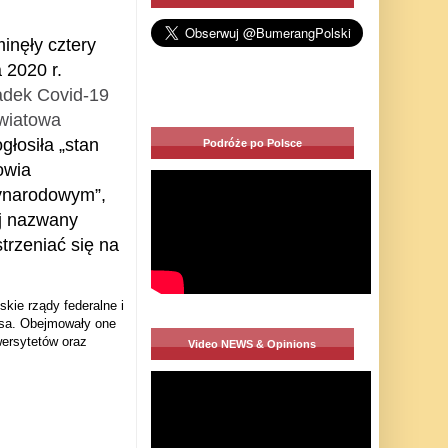
inęły cztery
 2020 r.
adek Covid-19
wiatowa
łosiła „stan
Podróże po Polsce
owia
ynarodowym”,
ej nazwany
rzeniać się na
kie rządy federalne i
usa.
Obejmowały one
wersytetów oraz
Video NEWS & Opinions