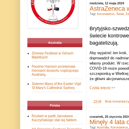
niedziela, 12 maja 2024
AstraZeneca 
Tagi:
Koronawirus
,
Świat
,
Zd
Brytyjsko-szwedz
świecie kontrowe
bagatelizują.
Australia
Aby wyjaśnić ten krok,
Zimowy Festiwal w Górach
Błękitnych
doprowadził do nadmiar
własny produkt. W rzecz
Pauline Hanson przełamała
COVID-19 może powodow
monopol duopolu rządzącego
szczepionką w Wielkiej
Australią
że główni akcjonariusz
Solemn Mass of the Easter Vigil
Czytaj więcej >>
St Mary's Cathedral Sydney
.
23:49
Brak komentarz
Polska
Rozłam w partii Jarosława
czwartek, 25 stycznia 202
Kaczyńskiego stał się faktem
Minęły 4 lata
Tagi:
Australia
,
Koronawirus