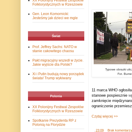
XX Polonijny Festiwal Zespołów
Folklorystycznych w Rzeszowie
Gen. Leon Komornicki:
Jesteśmy jak dzieci we mgle
Świat
Prof. Jeffrey Sachs: NATO w
stanie cakowitego chaosu
Pakt migracyjny wszedł w życie.
Jakie wyjście dla Polski?
Typowe obrazki uli
Xi i Putin budują nowy porządek
Fot. Bume
świata! Trump wykiwany
11 marca WHO ogłosiła 
stanowe pospiesznie
wp
Polonia
zamknięcie międzynarodo
ograniczenie przemiesz
XX Polonijny Festiwal Zespołów
Folklorystycznych w Rzeszowie
Czytaj więcej >>
Spotkanie Prezydenta RP z
Polonią na Florydzie
.
23:09
Brak komentarz