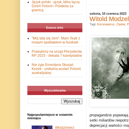
Język polski - język, który łączy.
Dzień Polonii i Polaków za
granicą
sobota, 10 czerwca 2023
Witold Modzel
Tagi:
Koronawirus
,
Opinie
,
P
Events Info
"Mój tata się żeni". Mam Teatr z
nowym spektaklem w Australii
Prawybory na urząd Prezydenta
RP 2025 - debata 7 kandydatów
Nie żyje Ernestyna Skurjat-
Kozek - unikalna postać Polonii
australijskiej
Wyszukiwarka
propagandzie pojawiają 
Najpopularniejsze w ostatnim
miesiącu
setki miliardów niepotr
deprecjacji wartości ma
Włodzimierz