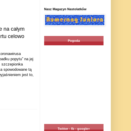
Nasz Magazyn Nastolatków
e na całym
rtu celowo
Pogoda
koronawirusa
adku popytu” na jej
j szczepionka
nia spowodowane tą
jaśnieniem jest to,
Twitter - fb - google+