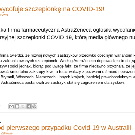
wycofuje szczepionkę na COVID-19!
rowie
ka firma farmaceutyczna AstraZeneca ogłosiła wycofani
rsyjnej szczepionki COVID-19, którą media głównego nu
 firma twierdzi, że rozwój nowych zastrzyków przeciwko obecnym wariantom 
u zaktualizowanych szczepionek. Według AstraZeneca doprowadziło to do „sp
ywistości jednak, biorąc pod uwagę fakt, że firma niedawno przyznała, że je
ać śmiertelne zakrzepy krwi, a teraz walczy z pozwami o śmierć i obraże
 Brytanii, Włoszech, Niemczech i innych krajach, bardziej prawdopodobnym wy
e AstraZeneca postanowili że zastrzyk stał się zagrożeniem dla zysków.
y:
4
 od pierwszego przypadku Covid-19 w Australii
,
Zdrowie