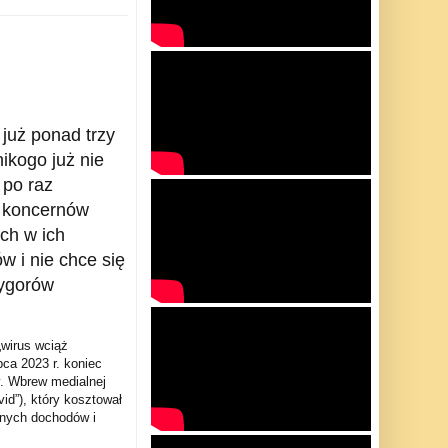
już ponad trzy
ikogo już nie
 po raz
” koncernów
ch w ich
w i nie chce się
rygorów
 „wirus wciąż
pca 2023 r. koniec
zy. Wbrew medialnej
id”), który kosztował
conych dochodów i