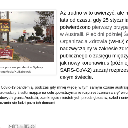
Aż
trudno w to uwierzyć, ale m
lata od czasu, gdy
25 stycznia
potwierdzono
pierwszy przyp
w Australii. Pięć dni później
Ś
Organizacja Zdrowia
(WHO) og
nadzwyczajny w zakresie zdr
publicznego o zasięgu międz
jak nowy koronawirus (późni
czne podczas pandemii w Sydney
SARS-CoV-2) zaczął rozprzest
rangMedia/K./Bajkowski
całym świecie.
Covid-19 pandemią, podczas gdy mniej więcej w tym samym czasie australijs
rowadziły środki
mające na celu „powstrzymanie rozprzestrzeniania się” wir
wych granic Australii, zamknięcie nieistotnych przedsiębiorstw, szkół i uni
czania się ludzi poza ich domami.
y: