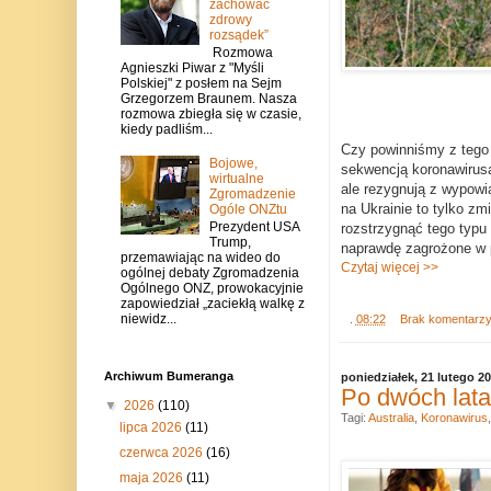
zachować
zdrowy
rozsądek”
Rozmowa
Agnieszki Piwar z "Myśli
Polskiej" z posłem na Sejm
Grzegorzem Braunem. Nasza
rozmowa zbiegła się w czasie,
kiedy padliśm...
Czy powinniśmy z tego 
Bojowe,
sekwencją koronawirusa
wirtualne
ale rezygnują z wypowia
Zgromadzenie
na Ukrainie to tylko z
Ogóle ONZtu
Prezydent USA
rozstrzygnąć tego typu 
Trump,
naprawdę zagrożone w 
przemawiając na wideo do
Czytaj więcej >>
ogólnej debaty Zgromadzenia
Ogólnego ONZ, prowokacyjnie
zapowiedział „zaciekłą walkę z
niewidz...
.
08:22
Brak komentarz
Archiwum Bumeranga
poniedziałek, 21 lutego 2
Po dwóch latac
▼
2026
(110)
Tagi:
Australia
,
Koronawirus
lipca 2026
(11)
czerwca 2026
(16)
maja 2026
(11)