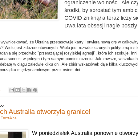
ograniczenie wolności. Ale cz
środki, by sprostać tym ambi
COVID zniknął a teraz liczy si
Dwa lata obsesji nagle poszł
wywnioskować, że Ukraina przetasowuje karty i otwiera nową grę w całkowit
? Wielu jest zdezorientowanych. Wielu jest rozwścieczonych polityczną ins
dania się przeciwko "przerażającej rosyjskiej agresji", która ich szokuje. Inn
miana scenerii w jednym i tym samym pomieszczeniu.
Jak zawsze, w szokach
debatę w ciągu zaledwie kilku dni. Ale zbiór wskazówek daje kilka kluczowyc
porządku międzynarodowym przez osiem dni.
y:
022
h Australia otworzyła granice!
,
Turystyka
W poniedziałek Australia ponownie otworzy