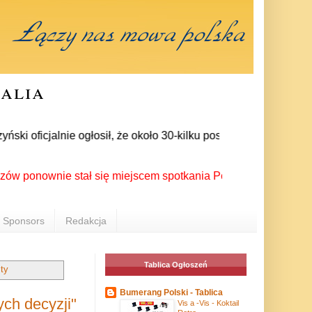
ralia
ficjalnie ogłosił, że około 30-kilku posłów zrezygnowało z cz
ownie stał się miejscem spotkania Polonii z całego świata pod
Sponsors
Redakcja
Tablica Ogłoszeń
ty
Bumerang Polski - Tablica
ch decyzji"
Vis a -Vis - Koktail