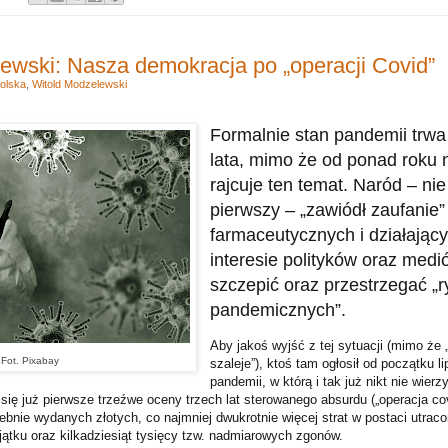
ewski: Nasza demokracja po „operacji Covid”
olska
,
Witold Modzelewski
Formalnie stan pandemii trwa 
lata, mimo że od ponad roku n
rajcuje ten temat. Naród – nie
pierwszy – „zawiódł zaufanie
farmaceutycznych i działający
interesie polityków oraz medió
szczepić oraz przestrzegać „
pandemicznych”.
Aby jakoś wyjść z tej sytuacji (mimo że
Fot. Pixabay
szaleje”), ktoś tam ogłosił od początku li
pandemii, w którą i tak już nikt nie wier
się już pierwsze trzeźwe oceny trzech lat sterowanego absurdu („operacja cov
zebnie wydanych złotych, co najmniej dwukrotnie więcej strat w postaci utra
jątku oraz kilkadziesiąt tysięcy tzw. nadmiarowych zgonów.