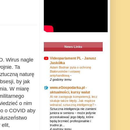
News Links
Videoparlament PL - Janusz
D. Wirus nagle
Jaskółka
ojnie. Ta
Adam Bodnar pyta o ochronę
Białorusinów i ustawę
sztuczną naturę
antyhandlową
-
2 godziny temu
bsesji, by jak
www.eGospodarka.pl -
nia. W miarę
aktualności, kursy walut
militarnego
AI nie zastępuje kompetencji, lecz
skaluje także błędy. Jak mądrze
iedzieć o nim
wdrażać sztuczną inteligencję?
-
Sztuczna inteligencja nie zamieni
co o COVID aby
juniora w seniora – może jedynie
słuszeństwo
przeskalować jego błędy, które
będą brzmieć profesjonalnie i
elit,
trudno je...
4 godziny temu