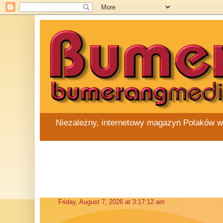
Niezależny, internetowy magazyn Polaków w Au