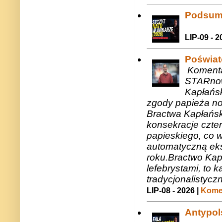
Podsum
LIP-09 - 2
Poświat
Komenta
STARnow
Kapłańsk
zgody papieża n
Bractwa Kapłańsk
konsekracje czte
papieskiego, co w
automatyczną eks
roku.Bractwo Ka
lefebrystami, to
tradycjonalistycz
LIP-08 - 2026 |
Komen
Antypols