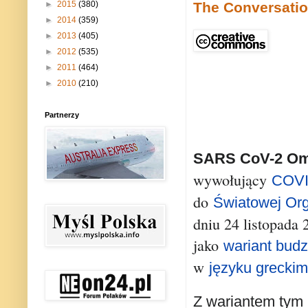
►
2015
(380)
The Conversati
►
2014
(359)
►
2013
(405)
►
2012
(535)
►
2011
(464)
►
2010
(210)
Partnerzy
SARS CoV-2 O
wywołujący
COVI
do
Światowej Org
dniu 24 listopada 
jako
wariant bud
w
języku grecki
Z wariantem tym