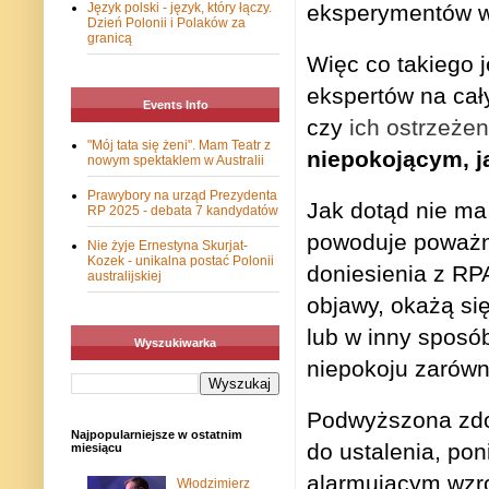
eksperymentów w
Język polski - język, który łączy.
Dzień Polonii i Polaków za
granicą
Więc co takiego 
ekspertów na cał
Events Info
czy
ich ostrzeżen
"Mój tata się żeni". Mam Teatr z
niepokojącym, j
nowym spektaklem w Australii
Prawybory na urząd Prezydenta
Jak dotąd nie ma
RP 2025 - debata 7 kandydatów
powoduje poważn
Nie żyje Ernestyna Skurjat-
Kozek - unikalna postać Polonii
doniesienia z RP
australijskiej
objawy, okażą si
lub w inny sposó
Wyszukiwarka
niepokoju zarówn
Podwyższona zdo
Najpopularniejsze w ostatnim
do ustalenia, po
miesiącu
alarmującym wzr
Włodzimierz