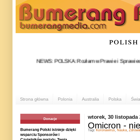
polish
NEWS: POLSKA: Rozłam w Prawie i Sprawiedliwości sta
Strona główna
Polonia
Australia
Polska
Świa
wtorek, 30 listopada
Donacje
Omicron - ni
Bumerang Polski istnieje dzięki
Tagi:
Koronawirus
,
Nauka
,
Zdrowi
wsparciu Sponsorów i
Czytelników portalu. Twoja