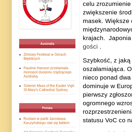
celu zrozumienie 
zwiększenie środ
masek.
Większe 
międzynarodow
krajach.
Japonia 
Australia
gości
.
Zimowy Festiwal w Górach
Błękitnych
Szybkość, z jaką
oszałamiająca.
O
Pauline Hanson przełamała
monopol duopolu rządzącego
nieco ponad dwa 
Australią
dominuje w Europ
Solemn Mass of the Easter Vigil
St Mary's Cathedral Sydney
pierwszy zgłoszo
ogromnego wzrost
Polska
rozprzestrzenien
statusu VoC co n
Rozłam w partii Jarosława
Kaczyńskiego stał się faktem