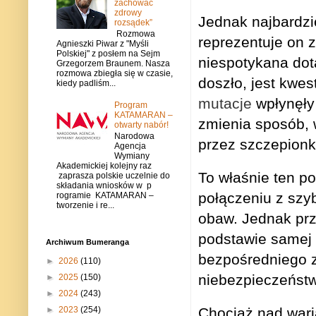
zachować
zdrowy
Jednak najbardzie
rozsądek”
Rozmowa
reprezentuje on 
Agnieszki Piwar z "Myśli
Polskiej" z posłem na Sejm
niespotykana dot
Grzegorzem Braunem. Nasza
rozmowa zbiegła się w czasie,
doszło, jest kwes
kiedy padliśm...
mutacje
wpłynęły 
Program
KATAMARAN –
zmienia sposób, 
otwarty nabór!
Narodowa
przez szczepionki
Agencja
Wymiany
Akademickiej kolejny raz
To właśnie ten p
zaprasza polskie uczelnie do
składania wniosków w p
połączeniu z szy
rogramie KATAMARAN –
tworzenie i re...
obaw.
Jednak prz
podstawie samej 
Archiwum Bumeranga
bezpośredniego z
►
2026
(110)
niebezpieczeństw
►
2025
(150)
►
2024
(243)
►
2023
(254)
Chociaż nad wari