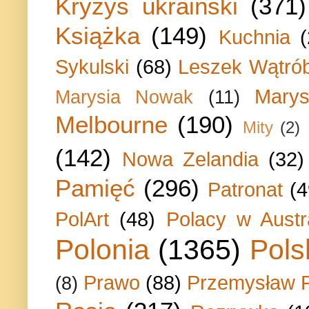
Kryzys ukraiński
(371)
Książka
(149)
Kuchnia
Sykulski
(68)
Leszek Wątrób
Marys
Marysia Nowak
(11)
Melbourne
(190)
Mity
(2)
(142)
Nowa Zelandia
(32)
Pamięć
(296)
Patronat
(4
PolArt
(48)
Polacy w Austra
Polonia
(1365)
Pols
Prawo
(88)
Przemysław P
(8)