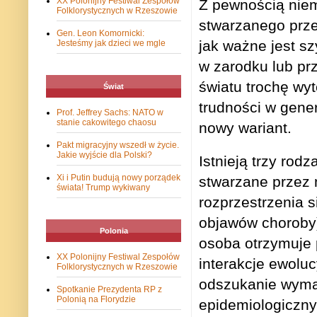
XX Polonijny Festiwal Zespołów
Z pewnością nie
Folklorystycznych w Rzeszowie
stwarzanego przez
Gen. Leon Komornicki:
jak ważne jest s
Jesteśmy jak dzieci we mgle
w zarodku lub prz
światu trochę wy
Świat
trudności w gene
Prof. Jeffrey Sachs: NATO w
stanie cakowitego chaosu
nowy wariant.
Pakt migracyjny wszedł w życie.
Jakie wyjście dla Polski?
Istnieją trzy rod
Xi i Putin budują nowy porządek
stwarzane przez 
świata! Trump wykiwany
rozprzestrzenia s
objawów choroby)
Polonia
osoba otrzymuje 
XX Polonijny Festiwal Zespołów
interakcje ewolu
Folklorystycznych w Rzeszowie
odszukanie wyma
Spotkanie Prezydenta RP z
Polonią na Florydzie
epidemiologiczny