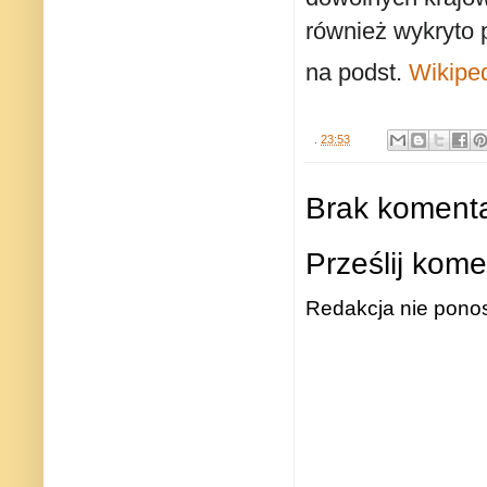
również wykryto 
na podst.
Wikipe
.
23:53
Brak komenta
Prześlij kome
Redakcja nie ponos