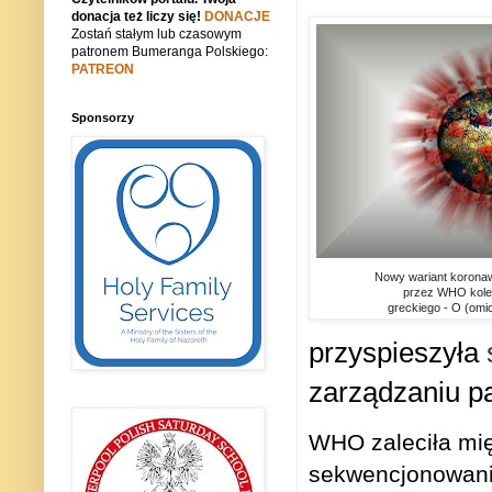
donacja też liczy się!
DONACJE
Zostań stałym lub czasowym
patronem Bumeranga Polskiego:
PATREON
Sponsorzy
Nowy wariant koronaw
przez WHO kolejn
greckiego - O (omi
przyspieszyła
zarządzaniu pa
WHO zaleciła mię
sekwencjonowani