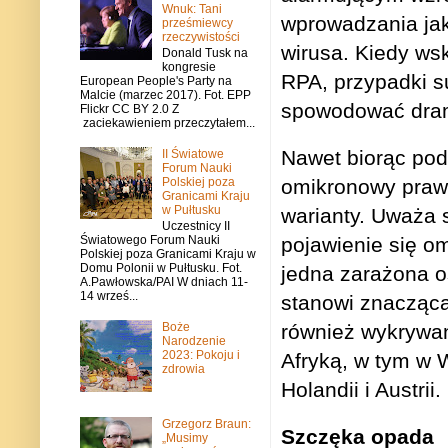
Wnuk: Tani
wprowadzania ja
prześmiewcy
rzeczywistości
wirusa.
Kiedy wsk
Donald Tusk na
kongresie
RPA, przypadki s
European People's Party na
Malcie (marzec 2017). Fot. EPP
spowodować drama
Flickr CC BY 2.0 Z
zaciekawieniem przeczytałem...
Nawet biorąc pod 
II Światowe
Forum Nauki
Polskiej poza
omikronowy prawd
Granicami Kraju
w Pułtusku
warianty.
Uważa s
Uczestnicy II
pojawienie się om
Światowego Forum Nauki
Polskiej poza Granicami Kraju w
Domu Polonii w Pułtusku. Fot.
jedna zarażona o
A.Pawłowska/PAI W dniach 11-
14 wrześ...
stanowi znaczącą
również wykryw
Boże
Narodzenie
2023: Pokoju i
Afryką, w tym w Wi
zdrowia
Holandii i Austrii.
Grzegorz Braun:
Szczęka opada
„Musimy