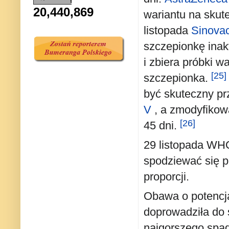
20,440,869
wariantu na sku
listopada
Sinova
szczepionkę inak
i zbiera próbki w
[25]
szczepionka.
być skuteczny p
V
, a zmodyfikow
[26]
45 dni.
29 listopada WHO
spodziewać się pr
proporcji.
Obawa o potencj
doprowadziła do 
najgorszego spa