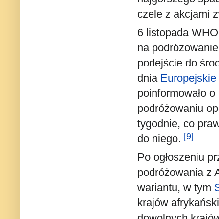
czele z akcjami 
6 listopada WHO 
na podróżowanie, 
podejście do śr
dnia
Europejskie 
poinformowało o 
podróżowaniu opó
tygodnie, co pra
[9]
do niego.
Po ogłoszeniu pr
podróżowania z A
wariantu, w tym
krajów afrykańsk
dowolnych krajów 