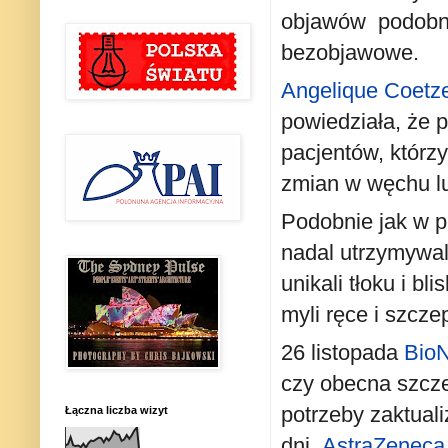
objawów podobnie
bezobjawowe.
Angelique Coetz
powiedziała, że ​
pacjentów, którzy
zmian w węchu l
Podobnie jak w p
nadal utrzymywal
unikali tłoku i b
myli ręce i szczepi
26 listopada
Bio
czy obecna szcze
potrzeby zaktual
Łączna liczba wizyt
dni.
AstraZeneca