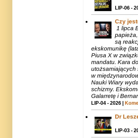
LIP-06 - 2
Czy jes
1 lipca 
papieża,
są reakc
ekskomunikę (lat
Piusa X w związk
mandatu. Kara do
utożsamiających 
w międzynarodow
Nauki Wiary wyda
schizmy. Ekskomu
Galarretę i Bernar
LIP-04 - 2026 |
Komen
Dr Lesze
LIP-03 - 2