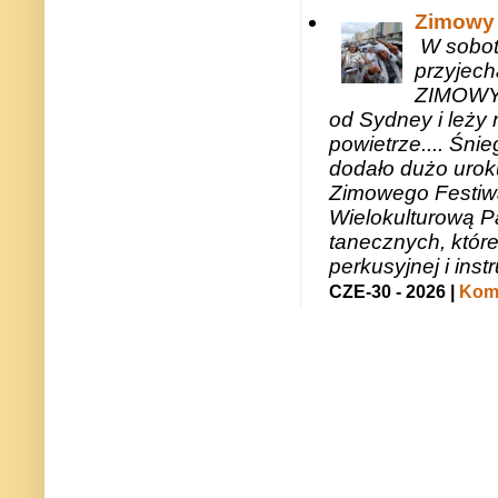
Zimowy 
W sobotę
przyjech
ZIMOWY 
od Sydney i leży 
powietrze.... Śni
dodało dużo uroku
Zimowego Festiwal
Wielokulturową P
tanecznych, któr
perkusyjnej i in
CZE-30 - 2026 |
Kome