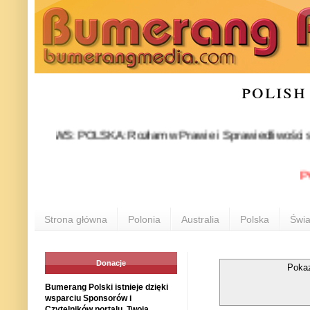
polish
NEWS: POLSKA: Rozłam w Prawie i Sprawiedliwości stał się fak
POLONI
Strona główna
Polonia
Australia
Polska
Świa
Donacje
Poka
Bumerang Polski istnieje dzięki
wsparciu Sponsorów i
Czytelników portalu. Twoja