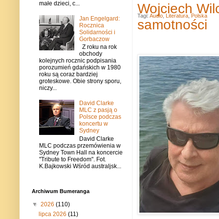
małe dzieci, c...
Wojciech Wilc
Tagi:
Audio
,
Literatura
,
Polska
Jan Engelgard:
samotności
Rocznica
Solidarności i
Gorbaczow
Z roku na rok
obchody
kolejnych rocznic podpisania
porozumień gdańskich w 1980
roku są coraz bardziej
groteskowe. Obie strony sporu,
niczy...
David Clarke
MLC z pasją o
Polsce podczas
koncertu w
Sydney
David Clarke
MLC podczas przemówienia w
Sydney Town Hall na koncercie
"Tribute to Freedom". Fot.
K.Bajkowski Wśród australjsk...
Archiwum Bumeranga
▼
2026
(110)
lipca 2026
(11)