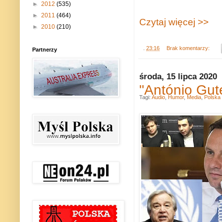
►
2012
(535)
►
2011
(464)
Czytaj więcej >>
►
2010
(210)
.
23:16
Brak komentarzy:
Partnerzy
środa, 15 lipca 2020
"António Gut
Tagi:
Audio
,
Humor
,
Media
,
Polska