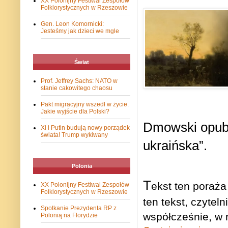
XX Polonijny Festiwal Zespołów
Folklorystycznych w Rzeszowie
Gen. Leon Komornicki:
Jesteśmy jak dzieci we mgle
Świat
Prof. Jeffrey Sachs: NATO w
stanie cakowitego chaosu
Pakt migracyjny wszedł w życie.
Jakie wyjście dla Polski?
Dmowski opubl
Xi i Putin budują nowy porządek
świata! Trump wykiwany
ukraińska”.
Polonia
T
ekst ten poraża
XX Polonijny Festiwal Zespołów
Folklorystycznych w Rzeszowie
ten tekst, czytel
Spotkanie Prezydenta RP z
współcześnie, w 
Polonią na Florydzie