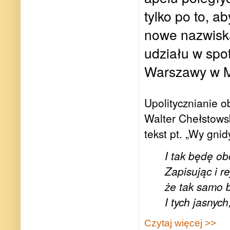
tylko po to, a
nowe nazwisk
udziału w spo
Warszawy w M
Upolitycznianie 
Walter Chełstowsk
tekst pt. „Wy gnid
I tak będę ob
Zapisując i r
że tak samo 
I tych jasnych
Czytaj więcej >>