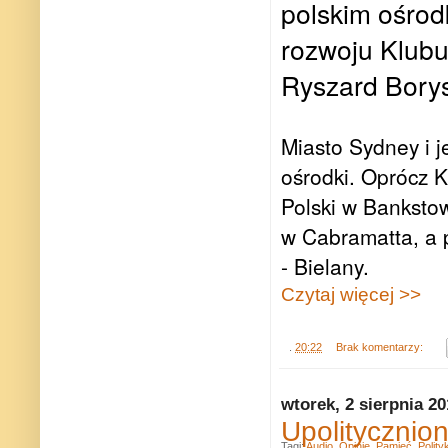
polskim ośrod
rozwoju Klubu
Ryszard Bory
Miasto Sydney i j
ośrodki. Oprócz K
Polski w Banksto
w Cabramatta, a p
- Bielany.
Czytaj więcej >>
.
20:22
Brak komentarzy:
wtorek, 2 sierpnia 2
Upolitycznio
Tagi:
Audio
,
Opinie
,
Pamięć
,
Polity