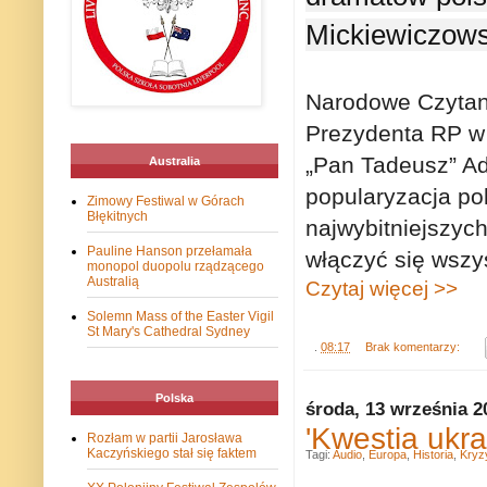
Mickiewiczows
Narodowe Czytani
Prezydenta RP w 
„Pan Tadeusz” Ad
Australia
popularyzacja pol
Zimowy Festiwal w Górach
Błękitnych
najwybitniejszyc
Pauline Hanson przełamała
włączyć się wszy
monopol duopolu rządzącego
Australią
Czytaj więcej >>
Solemn Mass of the Easter Vigil
St Mary's Cathedral Sydney
.
08:17
Brak komentarzy:
Polska
środa, 13 września 2
'Kwestia ukra
Rozłam w partii Jarosława
Kaczyńskiego stał się faktem
Tagi:
Audio
,
Europa
,
Historia
,
Kryz