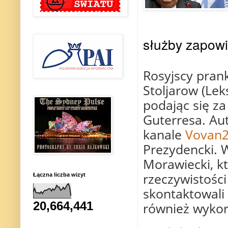
służby zapowi
Rosyjscy pran
Stoljarow (Le
podając się z
Guterresa. Aut
kanale
Vovan2
Prezydencki. 
Morawiecki, k
rzeczywistości
Łączna liczba wizyt
skontaktowali
20,664,441
również wykor