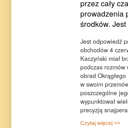
przez cały cz
prowadzenia p
środków. Jest 
Jest odpowiedź p
obchodów 4 czerw
Kaczyński miał br
podczas rozmów w
obrad Okrągłego S
w swoim przemówi
poszczególne jego
wypunktował wiel
precyzją snajpera
Czytaj więcej >>