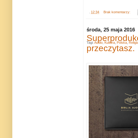
.
12:34
Brak komentarzy:
środa, 25 maja 2016
Superprodukc
Tagi:
Audio
,
Kultura
,
Polska
,
Religi
przeczytasz.