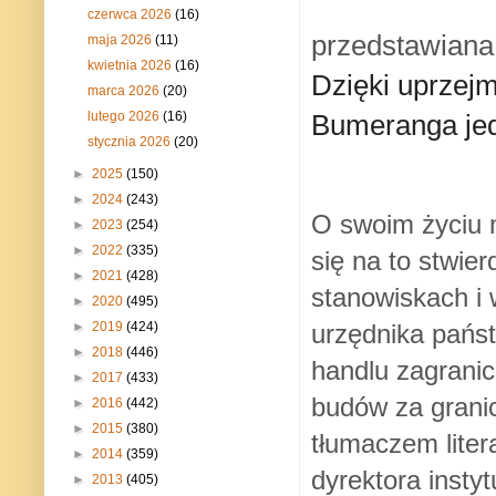
czerwca 2026
(16)
przedstawiana 
maja 2026
(11)
kwietnia 2026
(16)
Dzięki uprzej
marca 2026
(20)
lutego 2026
(16)
Bumeranga jed
stycznia 2026
(20)
►
2025
(150)
►
2024
(243)
O swoim życiu m
►
2023
(254)
►
2022
(335)
się na to stwie
►
2021
(428)
stanowiskach i
►
2020
(495)
urzędnika pańs
►
2019
(424)
►
2018
(446)
handlu zagrani
►
2017
(433)
budów za grani
►
2016
(442)
►
2015
(380)
tłumaczem liter
►
2014
(359)
dyrektora insty
►
2013
(405)