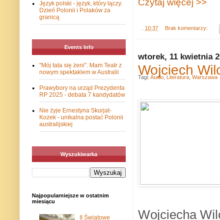
Czytaj więcej >>
Język polski - język, który łączy.
Dzień Polonii i Polaków za
granicą
.
10:37
Brak komentarzy:
Events Info
wtorek, 11 kwietnia 
Wojciech Wilc
"Mój tata się żeni". Mam Teatr z
nowym spektaklem w Australii
Tagi:
Audio
,
Literatura
,
Warszawa
Prawybory na urząd Prezydenta
RP 2025 - debata 7 kandydatów
Nie żyje Ernestyna Skurjat-
Kozek - unikalna postać Polonii
australijskiej
Wyszukiwarka
Najpopularniejsze w ostatnim
miesiącu
Wojciecha Wil
II Światowe