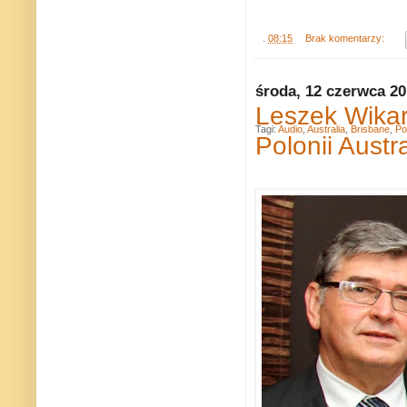
.
08:15
Brak komentarzy:
środa, 12 czerwca 2
Leszek Wika
Tagi:
Audio
,
Australia
,
Brisbane
,
Po
Polonii Austra