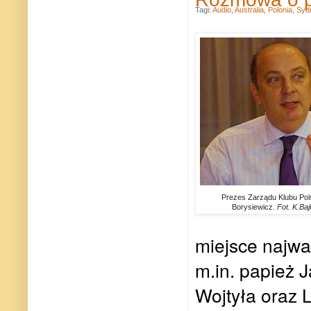
Tagi:
Audio
,
Australia
,
Polonia
,
Syd
Prezes Zarządu Klubu Pols
Borysiewicz.
Fot. K.Ba
miejsce najwa
m.in. papież 
Wojtyła oraz 