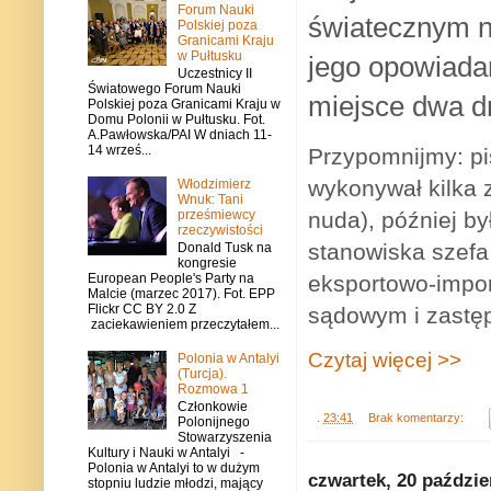
Forum Nauki
światecznym n
Polskiej poza
Granicami Kraju
w Pułtusku
jego opowiadan
Uczestnicy II
Światowego Forum Nauki
miejsce dwa d
Polskiej poza Granicami Kraju w
Domu Polonii w Pułtusku. Fot.
A.Pawłowska/PAI W dniach 11-
14 wrześ...
Przypomnijmy: pi
wykonywał kilka 
Włodzimierz
Wnuk: Tani
prześmiewcy
nuda), później 
rzeczywistości
stanowiska szefa
Donald Tusk na
kongresie
European People's Party na
eksportowo-impor
Malcie (marzec 2017). Fot. EPP
Flickr CC BY 2.0 Z
sądowym i zastęp
zaciekawieniem przeczytałem...
Czytaj więcej >>
Polonia w Antalyi
(Turcja).
Rozmowa 1
Członkowie
.
23:41
Brak komentarzy:
Polonijnego
Stowarzyszenia
Kultury i Nauki w Antalyi -
Polonia w Antalyi to w dużym
czwartek, 20 paździe
stopniu ludzie młodzi, mający