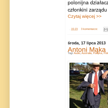
polonijna działac
członkini zarząd
Czytaj więcej >>
.
15:23
3 komentarze:
środa, 17 lipca 2013
Antoni Mąka 
Tagi:
Audio
,
Australia
,
Polityka
,
Pol