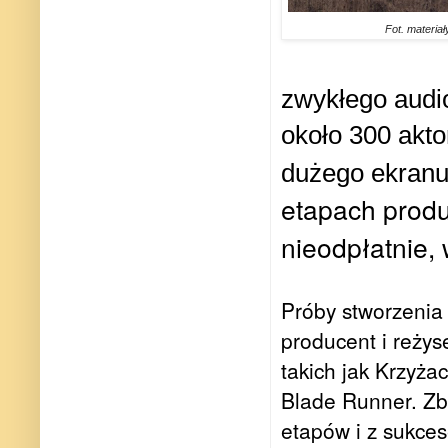
Fot. materia
zwykłego audi
około 300 akt
dużego ekran
etapach produ
nieodpłatnie, 
Próby stworzenia 
producent i reżys
takich jak Krzyża
Blade Runner. Zb
etapów i z sukces