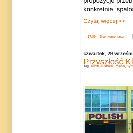
propozycje prze
konkretnie
spalo
Czytaj więcej >>
.
17:09
Brak komentarzy:
czwartek, 29 wrześni
Przyszłość K
Tagi:
Audio
,
Australia
,
Polonia
,
Syd