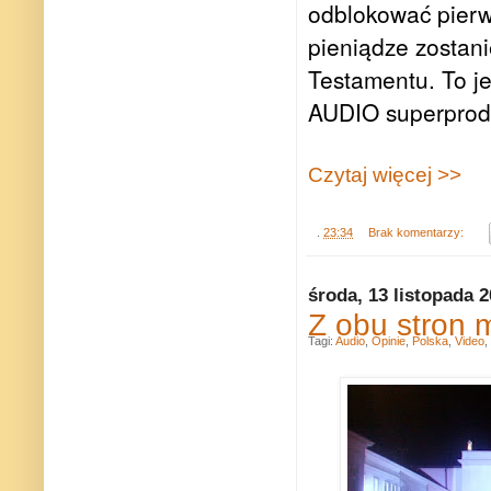
odblokować pierw
pieniądze zosta
Testamentu. To j
AUDIO superprod
Czytaj więcej >>
.
23:34
Brak komentarzy:
środa, 13 listopada 
Z obu stron 
Tagi:
Audio
,
Opinie
,
Polska
,
Video
,