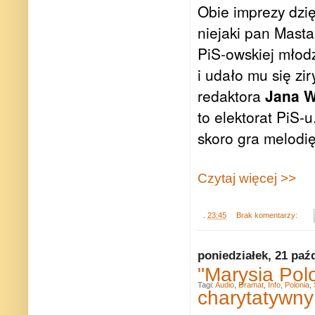
Obie imprezy dzię
niejaki pan Mastal
PiS-owskiej młod
i udało mu się zi
redaktora
Jana W
to elektorat PiS-
skoro gra melodię 
Czytaj więcej >>
.
23:45
Brak komentarzy:
poniedziałek, 21 paź
"Marysia Polo
Tagi:
Audio
,
Dramat
,
Info
,
Polonia
,
charytatywny