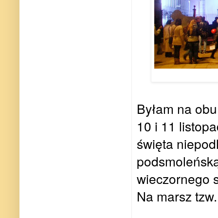
Byłam na obu 
10 i 11 listo
święta niepod
podsmoleńską k
wieczornego 
Na marsz tzw.