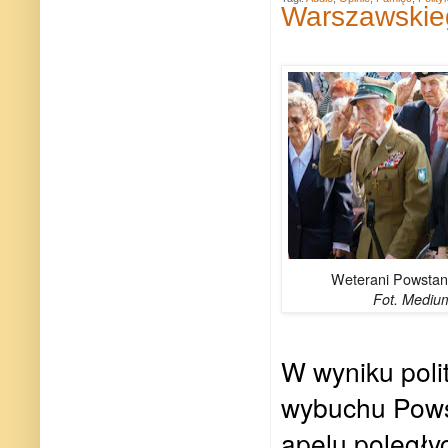
Warszawskie
Weterani Powstan
Fot. Mediu
W wyniku poli
wybuchu Powst
apelu poległy