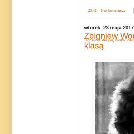
.
23:46
Brak komentarzy:
wtorek, 23 maja 2017
Zbigniew Wode
Tagi:
Audio
,
Muzyka
,
Polska
,
Vide
klasą