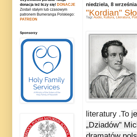
niedziela, 8 wrześni
donacja też liczy się!
DONACJE
Zostań stałym lub czasowym
"Kordian" S
patronem Bumeranga Polskiego:
Tagi:
Audio
,
Kultura
,
Literatura
,
Pol
PATREON
Sponsorzy
literatury
.To j
e
„Dziadów” Mick
dramatów pols