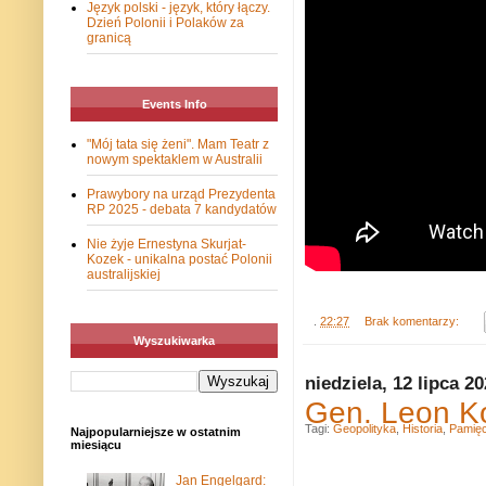
Język polski - język, który łączy.
Dzień Polonii i Polaków za
granicą
Events Info
"Mój tata się żeni". Mam Teatr z
nowym spektaklem w Australii
Prawybory na urząd Prezydenta
RP 2025 - debata 7 kandydatów
Nie żyje Ernestyna Skurjat-
Kozek - unikalna postać Polonii
australijskiej
.
22:27
Brak komentarzy:
Wyszukiwarka
niedziela, 12 lipca 2
Gen. Leon Ko
Tagi:
Geopolityka
,
Historia
,
Pamię
Najpopularniejsze w ostatnim
miesiącu
Jan Engelgard: