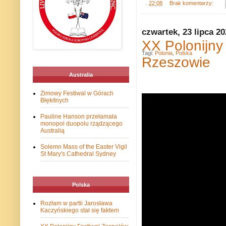
.
22:08
Brak komentarzy:
czwartek, 23 lipca 2
XX Polonijny
Tagi:
Polonia
,
Polska
Rzeszowie
Australia
Zimowy Festiwal w Górach
Błękitnych
Pauline Hanson przełamała
monopol duopolu rządzącego
Australią
Solemn Mass of the Easter Vigil
St Mary's Cathedral Sydney
Polska
Rozłam w partii Jarosława
Kaczyńskiego stał się faktem