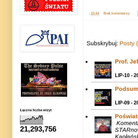
.
10:44
Brak komentarzy:
Subskrybuj:
Posty 
Prof. J
LIP-10 - 2
Podsum
LIP-09 - 2
Łączna liczba wizyt
Poświat
Komenta
21,293,756
STARnow
Kapłańsk