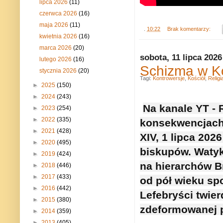
lipca 2026
(11)
czerwca 2026
(16)
maja 2026
(11)
.
10:22
Brak komentarzy:
kwietnia 2026
(16)
marca 2026
(20)
sobota, 11 lipca 2026
lutego 2026
(16)
Schizma w Ko
stycznia 2026
(20)
Tagi:
Kontrowersje
,
Kościół
,
Religi
►
2025
(150)
►
2024
(243)
Na kanale YT -
►
2023
(254)
►
2022
(335)
konsekwencjach 
►
2021
(428)
XIV, 1 lipca 202
►
2020
(495)
biskupów. Watyka
►
2019
(424)
na hierarchów B
►
2018
(446)
►
2017
(433)
od pół wieku spo
►
2016
(442)
Lefebryści twierd
►
2015
(380)
zdeformowanej p
►
2014
(359)
►
2013
(405)