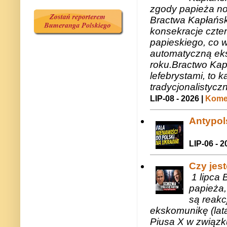
zgody papieża n
Bractwa Kapłańsk
konsekracje czte
papieskiego, co w
automatyczną eks
roku.Bractwo Ka
lefebrystami, to
tradycjonalistycz
LIP-08 - 2026 |
Komen
Antypols
LIP-06 - 2
Czy jes
1 lipca 
papieża,
są reakc
ekskomunikę (lat
Piusa X w związk