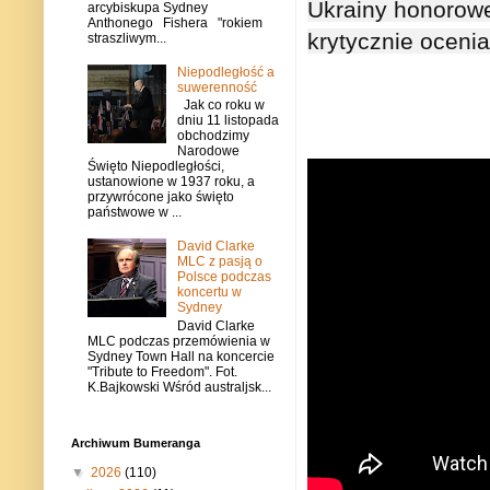
Ukrainy honorowe
arcybiskupa Sydney
Anthonego Fishera "rokiem
krytycznie oceni
straszliwym...
Niepodległość a
suwerenność
Jak co roku w
dniu 11 listopada
obchodzimy
Narodowe
Święto Niepodległości,
ustanowione w 1937 roku, a
przywrócone jako święto
państwowe w ...
David Clarke
MLC z pasją o
Polsce podczas
koncertu w
Sydney
David Clarke
MLC podczas przemówienia w
Sydney Town Hall na koncercie
"Tribute to Freedom". Fot.
K.Bajkowski Wśród australjsk...
Archiwum Bumeranga
▼
2026
(110)