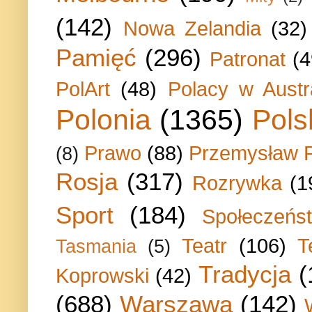
(142)
Nowa Zelandia
(32)
Pamięć
(296)
Patronat
(4
PolArt
(48)
Polacy w Austra
Polonia
(1365)
Pols
Prawo
(88)
Przemysław P
(8)
Rosja
(317)
Rozrywka
(1
Sport
(184)
Społeczeńs
Teatr
(106)
T
Tasmania
(5)
Tradycja
(
Koprowski
(42)
(688)
Warszawa
(142)