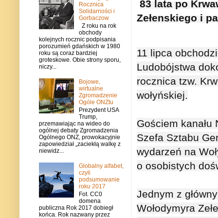
83 lata po Krwa
Rocznica
Solidarności i
Zełenskiego i p
Gorbaczow
Z roku na rok
obchody
kolejnych rocznic podpisania
porozumień gdańskich w 1980
11 lipca obchodz
roku są coraz bardziej
groteskowe. Obie strony sporu,
Ludobójstwa dok
niczy...
rocznica tzw. Kr
Bojowe,
wirtualne
wołyńskiej.

Zgromadzenie
Ogóle ONZtu
Prezydent USA
Trump,
Gościem kanału N
przemawiając na wideo do
ogólnej debaty Zgromadzenia
Szefa Sztabu Gen
Ogólnego ONZ, prowokacyjnie
zapowiedział „zaciekłą walkę z
wydarzeń na Wołyn
niewidz...
o osobistych dośw
Globalny alfabet,
czyli
podsumowanie
roku 2017
Jednym z głównyc
Fot. CC0
domena
Wołodymyra Zełens
publiczna Rok 2017 dobiegł
końca. Rok nazwany przez