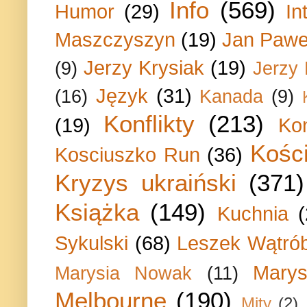
Info
(569)
Humor
(29)
In
Maszczyszyn
(19)
Jan Paweł
Jerzy Krysiak
(19)
(9)
Jerzy
Język
(31)
(16)
Kanada
(9)
Konflikty
(213)
(19)
Ko
Kości
Kosciuszko Run
(36)
Kryzys ukraiński
(371)
Książka
(149)
Kuchnia
Sykulski
(68)
Leszek Wątrób
Marys
Marysia Nowak
(11)
Melbourne
(190)
Mity
(2)