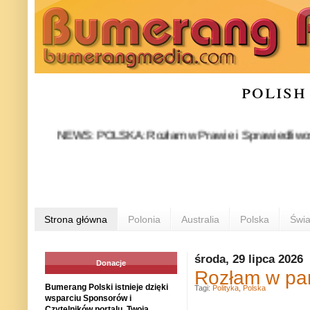
polish
NEWS: POLSKA: Rozłam w Prawie i Sprawiedliwości stał s
PO
Strona główna
Polonia
Australia
Polska
Świa
środa, 29 lipca 2026
Donacje
Rozłam w par
Bumerang Polski istnieje dzięki
Tagi:
Polityka
,
Polska
wsparciu Sponsorów i
Czytelników portalu. Twoja