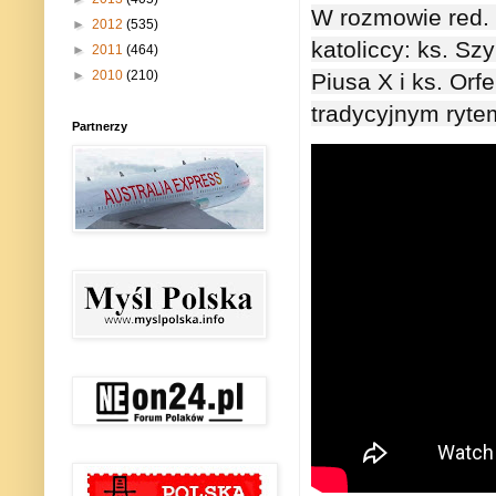
W rozmowie red.
►
2012
(535)
katoliccy: 
ks. Sz
►
2011
(464)
►
2010
(210)
Piusa X i 
ks. Orf
tradycyjnym ryte
Partnerzy