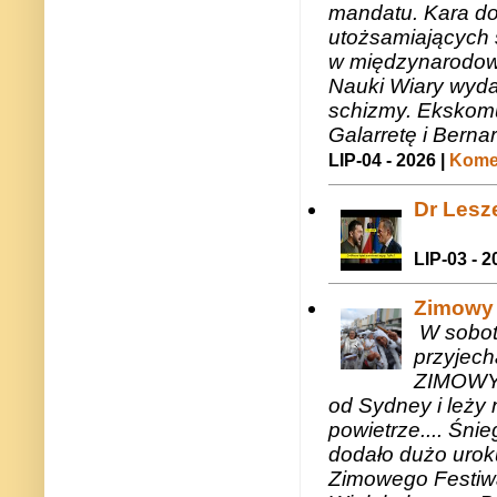
mandatu. Kara do
utożsamiających 
w międzynarodow
Nauki Wiary wyda
schizmy. Ekskomu
Galarretę i Bernar
LIP-04 - 2026 |
Komen
Dr Lesze
LIP-03 - 2
Zimowy 
W sobotę
przyjech
ZIMOWY 
od Sydney i leży 
powietrze.... Śni
dodało dużo uroku
Zimowego Festiwal