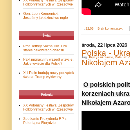
XX Polonijny Festiwal Zespołów
Folklorystycznych w Rzeszowie
Gen. Leon Komornicki:
Jesteśmy jak dzieci we mgle
.
22:06
Brak komentarzy:
Świat
środa, 22 lipca 2026
Prof. Jeffrey Sachs: NATO w
Polska - Ukr
stanie cakowitego chaosu
Tagi:
Kryzys ukraiński
,
Mateusz Pi
Pakt migracyjny wszedł w życie.
Nikołajem A
Jakie wyjście dla Polski?
Xi i Putin budują nowy porządek
świata! Trump wykiwany
O polskich poli
korzeniach ukra
Polonia
Nikołajem Azar
XX Polonijny Festiwal Zespołów
Folklorystycznych w Rzeszowie
Spotkanie Prezydenta RP z
Polonią na Florydzie