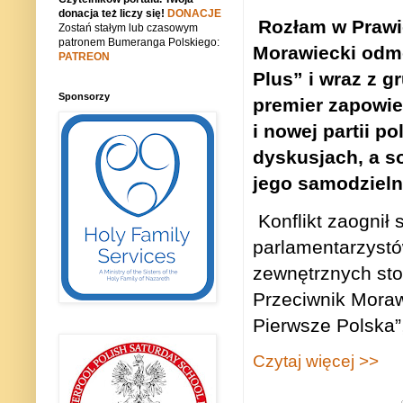
donacja też liczy się!
DONACJE
Rozłam w Prawie
Zostań stałym lub czasowym
patronem Bumeranga Polskiego:
Morawiecki odmó
PATREON
Plus” i wraz z g
Sponsorzy
premier zapowie
i nowej partii p
dyskusjach, a s
jego samodziel
Konflikt zaognił 
parlamentarzystó
zewnętrznych sto
Przeciwnik Moraw
Pierwsze Polska”
Czytaj więcej >>