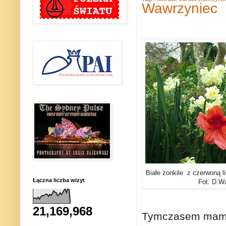
Wawrzyniec
Białe żonkile z czerwoną li
Łączna liczba wizyt
Fot. D.W
21,169,968
Tymczasem mamy 