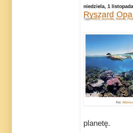
niedziela, 1 listopad
Ryszard Opa
Tagi:
AMEN
,
Australia
,
Natura
,
Pod
Fot.
Wikime
planetę.