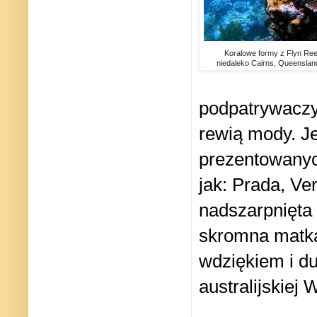
Koralowe formy z Flyn Reef
niedaleko Cairns, Queenslan
podpatrywaczy
rewią mody. J
prezentowanych
jak: Prada, Ve
nadszarpnięta
skromna matka
wdziękiem i d
australijskiej 