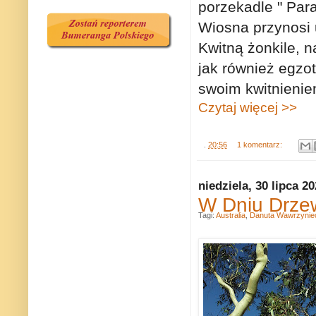
porzekadle " Para
Wiosna przynosi u
Kwitną żonkile, n
jak
również egzot
swoim kwitnienie
Czytaj więcej >>
.
20:56
1 komentarz:
niedziela, 30 lipca 2
W Dniu Drzew
Tagi:
Australia
,
Danuta Wawrzynie