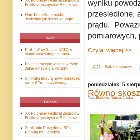
XX Polonijny Festiwal Zespołów
wyniku powodzi
Folklorystycznych w Rzeszowie
przesiedlone, 
Gen. Leon Komornicki:
Jesteśmy jak dzieci we mgle
prądu. Poważn
pomiarowych, 
Świat
Czytaj więcej >>
Prof. Jeffrey Sachs: NATO w
stanie cakowitego chaosu
Pakt migracyjny wszedł w życie.
.
11:22
Brak komentarzy:
Jakie wyjście dla Polski?
Xi i Putin budują nowy porządek
świata! Trump wykiwany
poniedziałek, 5 sierp
Równo skoszo
Tagi:
Ekologia
,
Natura
,
Nauka
Polonia
XX Polonijny Festiwal Zespołów
Folklorystycznych w Rzeszowie
Spotkanie Prezydenta RP z
Polonią na Florydzie