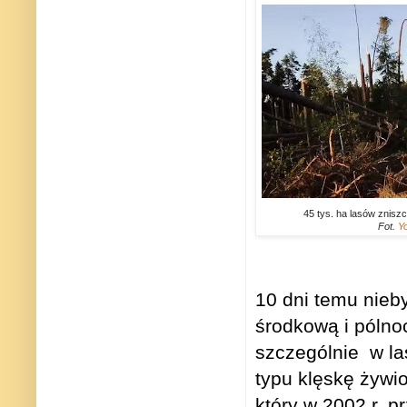
45 tys. ha lasów znisz
Fot.
Y
10 dni temu nieb
środkową i póln
szczególnie
w la
typu klęskę żywi
który w 2002 r. 