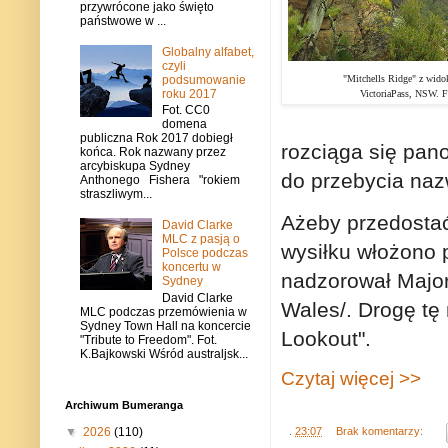
przywrócone jako święto
państwowe w ...
Globalny alfabet,
czyli
"Mitchells Ridge" z wido
podsumowanie
roku 2017
VictoriaPass, NSW.
F
Fot. CC0
domena
publiczna Rok 2017 dobiegł
rozciąga się pan
końca. Rok nazwany przez
arcybiskupa Sydney
do przebycia naz
Anthonego Fishera "rokiem
straszliwym...
Ażeby przedostać
David Clarke
MLC z pasją o
wysiłku włożono 
Polsce podczas
koncertu w
nadzorował Major
Sydney
David Clarke
Wales/. Drogę tę 
MLC podczas przemówienia w
Sydney Town Hall na koncercie
Lookout".
"Tribute to Freedom". Fot.
K.Bajkowski Wśród australjsk...
Czytaj więcej >>
Archiwum Bumeranga
▼
2026
(110)
.
23:07
Brak komentarzy: