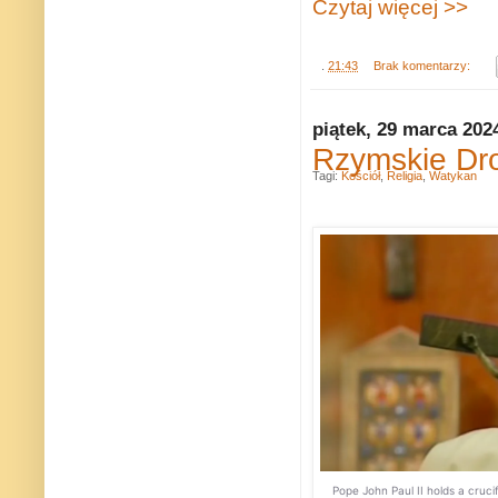
Czytaj więcej >>
.
21:43
Brak komentarzy:
piątek, 29 marca 202
Rzymskie Dro
Tagi:
Kościół
,
Religia
,
Watykan
Pope John Paul II holds a crucif