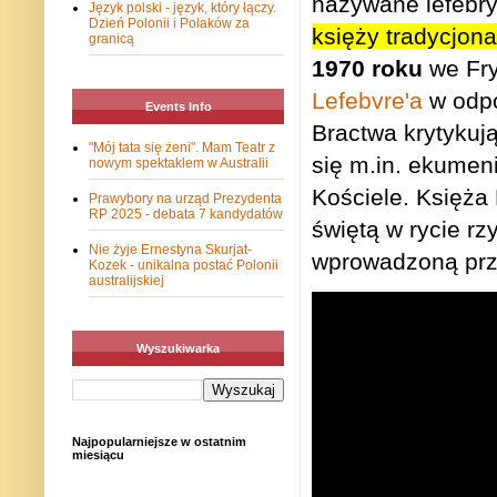
nazywane lefebrys
Język polski - język, który łączy.
Dzień Polonii i Polaków za
księży tradycjon
granicą
1970 roku
we Fry
Lefebvre'a
w odpo
Events Info
Bractwa krytykuj
"Mój tata się żeni". Mam Teatr z
się m.in. ekumeni
nowym spektaklem w Australii
Kościele. Księża
Prawybory na urząd Prezydenta
RP 2025 - debata 7 kandydatów
świętą w rycie rz
Nie żyje Ernestyna Skurjat-
wprowadzoną prz
Kozek - unikalna postać Polonii
australijskiej
Wyszukiwarka
Najpopularniejsze w ostatnim
miesiącu