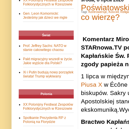
XX Polonijny Festiwal Zespołów
Folklorystycznych w Rzeszowie
Poświatowski
Tagi:
Kontrowersje
,
Kościół
,
Religi
Gen. Leon Komornicki:
co wierzę?
Jesteśmy jak dzieci we mgle
Świat
Komentarz Miro
Prof. Jeffrey Sachs: NATO w
STARnowa.TV po
stanie cakowitego chaosu
Kapłańskie Św. 
Pakt migracyjny wszedł w życie.
zgody papieża 
Jakie wyjście dla Polski?
Xi i Putin budują nowy porządek
1 lipca w międz
świata! Trump wykiwany
Piusa X
w Écône w
biskupów. Sakry 
Polonia
Apostolskiej
stan
XX Polonijny Festiwal Zespołów
ekskomuniką.Wyda
Folklorystycznych w Rzeszowie
Spotkanie Prezydenta RP z
Bractwo Kapłańs
Polonią na Florydzie