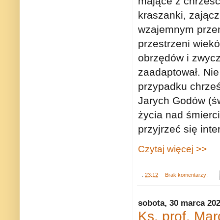
mające z chrześc
kraszanki, zając
wzajemnym przenik
przestrzeni wiek
obrzędów i zwycza
zaadaptował. Nie 
przypadku chrześ
Jarych Godów (św
życia nad śmierc
przyjrzeć się int
Czytaj więcej >>
.
23:12
Brak komentarzy:
sobota, 30 marca 20
Ks. prof. Mar