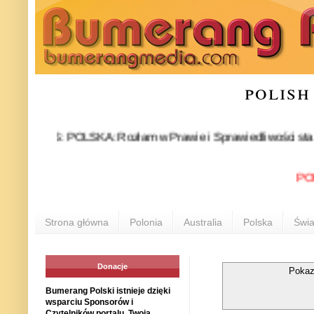
polish
EWS: POLSKA: Rozłam w Prawie i Sprawiedliwości stał się fakte
POLONIA
Strona główna
Polonia
Australia
Polska
Świa
Donacje
Pokaz
Bumerang Polski istnieje dzięki
wsparciu Sponsorów i
Czytelników portalu. Twoja