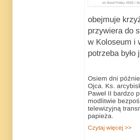
on Good Friday 2005 / S
obejmuje krzyż
przywiera do s
w Koloseum i w
potrzeba było 
Osiem dni późnie
Ojca. Ks. arcybi
Paweł II bardzo p
modlitwie bezpoś
telewizyjną tran
papieża.
Czytaj więcej >>