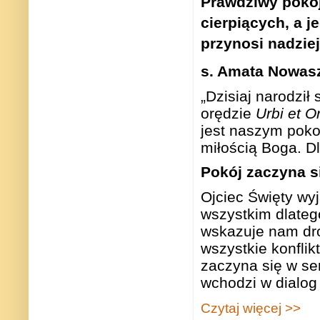
Prawdziwy pokój
cierpiących, a j
przynosi nadzie
s. Amata Nowas
„Dzisiaj narodził
orędzie
Urbi et O
jest naszym poko
miłością Boga. D
Pokój zaczyna s
Ojciec Święty wy
wszystkim dlateg
wskazuje nam dro
wszystkie konfli
zaczyna się w se
wchodzi w dialog 
Czytaj więcej >>