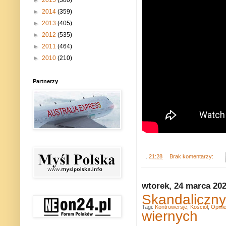
►
2015
(380)
►
2014
(359)
►
2013
(405)
►
2012
(535)
►
2011
(464)
►
2010
(210)
Partnerzy
.
21:28
Brak komentarzy:
wtorek, 24 marca 20
Skandaliczny
Tagi:
Kontrowersje
,
Kościół
,
Opini
wiernych