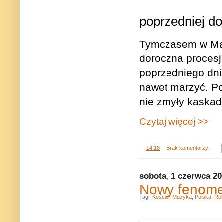
poprzedniej do
Tymczasem w Mar
doroczna procesj
poprzedniego dnia
nawet marzyć. Po
nie zmyły kaskad
Czytaj więcej >>
.
14:18
Brak komentarzy:
sobota, 1 czerwca 2
Nowy fenome
Tagi:
Kościół
,
Muzyka
,
Polska
,
Rel