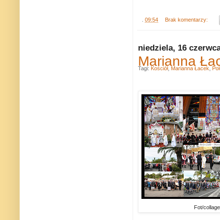
.
09:54
Brak komentarzy:
niedziela, 16 czerwc
Marianna Ła
Tagi:
Kościół
,
Marianna Łacek
,
Pol
Fot/collage