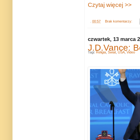
Czytaj więcej >>
.
00:57
Brak komentarzy:
czwartek, 13 marca 
J.D.Vance: B
Tagi:
Religia
,
Świat
,
USA
,
Video