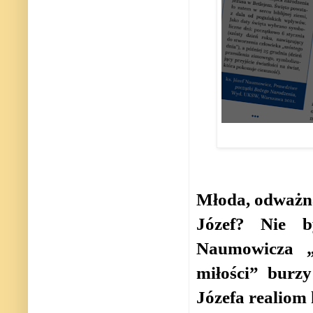
Młoda, odważna
Józef? Nie b
Naumowicza „Ś
miłości” burz
Józefa realiom h