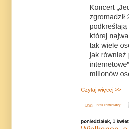
Koncert „J
zgromadził 2
podkreślają 
której najw
tak wiele o
jak również 
internetowe”
milionów os
Czytaj więcej >>
.
11:38
Brak komentarzy:
poniedziałek, 1 kwie
Wielkanoc, a