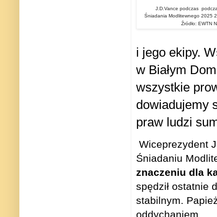
J.D.Vance podczas
podcza
Śniadania Modlitewnego 2025 28
Źródło: EWTN 
i jego ekipy. 
w Białym Domu
wszystkie pro
dowiadujemy si
praw ludzi sum
Wiceprezydent J
Śniadaniu Modlit
znaczeniu dla k
spędził ostatnie 
stabilnym. Papie
oddychaniem.