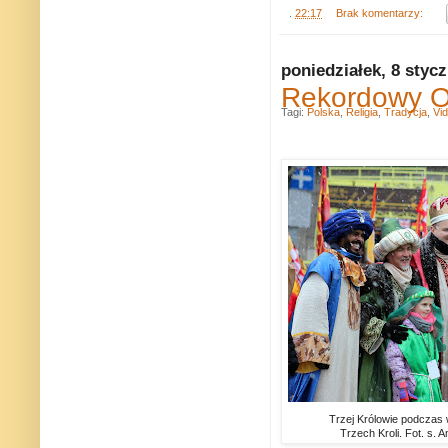
.
22:17
Brak komentarzy:
poniedziałek, 8 styc
Rekordowy Or
Tagi:
Polska
,
Religia
,
Tradycja
,
Vi
Trzej Królowie podczas
Trzech Kroli. Fot. s.