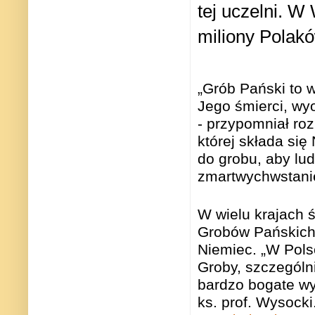
tej uczelni. W 
miliony Polak
„Grób Pański to 
Jego śmierci, wy
- przypomniał ro
której składa si
do grobu, aby lu
zmartwychwstani
W wielu krajach 
Grobów Pańskich, 
Niemiec. „W Polsc
Groby, szczególn
bardzo bogate wy
ks. prof. Wysocki