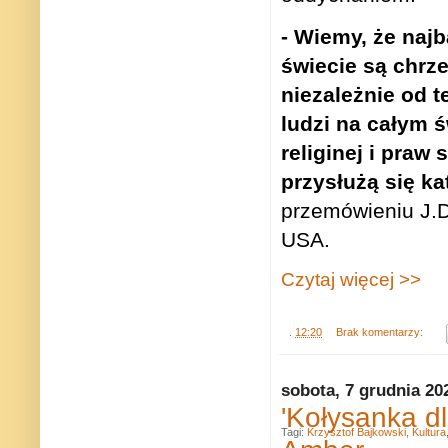
- Wiemy, że najb
świecie są chrze
niezależnie od t
ludzi na całym 
religinej i praw
przysłużą się k
przemówieniu J.D
USA.
Czytaj więcej >>
.
12:20
Brak komentarzy:
sobota, 7 grudnia 20
'Kołysanka d
Tagi:
Krzysztof Bajkowski
,
Kultura