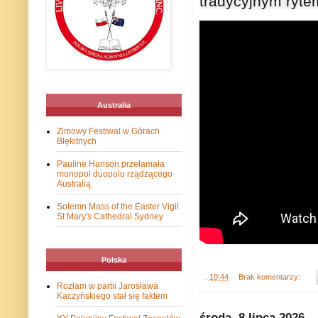
tradycyjnym ryte
Australia
Zimowy Festiwal w Górach
Błękitnych
Pauline Hanson przełamała
monopol duopolu rządzącego
Australią
Solemn Mass of the Easter Vigil
St Mary's Cathedral Sydney
Polska
.
10:44
Brak komentarzy:
Rozłam w partii Jarosława
Kaczyńskiego stał się faktem
środa, 8 lipca 2026