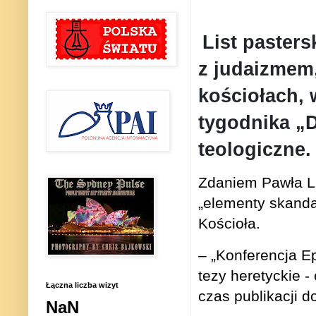
List pasters
z judaizmem
kościołach, 
tygodnika „
teologiczne.
Zdaniem Pawła Lis
„elementy skanda
Kościoła.
– „Konferencja Ep
tezy heretyckie -
Łączna liczba wizyt
czas publikacji 
NaN