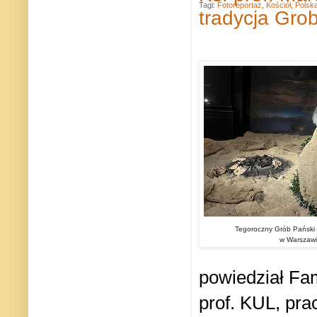
Tagi:
Fotoreportaż
,
Kościół
,
Polsk
tradycja Gro
Tegoroczny Grób Pański 
w Warszawi
powiedział Fam
prof. KUL, pra