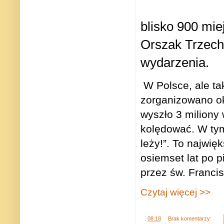
blisko 900 mie
Orszak Trzech 
wydarzenia.
W Polsce, ale ta
zorganizowano ok
wyszło 3 miliony
kolędować. W tym
leży!”. To najwię
osiemset lat po
przez św. Franci
Czytaj więcej >>
.
08:18
Brak komentarzy: