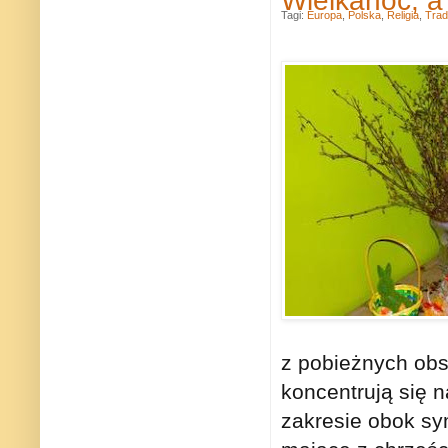
Tagi:
Europa
,
Polska
,
Religia
,
Trad
z pobieżnych obse
koncentrują się n
zakresie obok sym