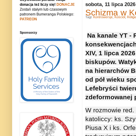
sobota, 11 lipca 2026
donacja też liczy się!
DONACJE
Zostań stałym lub czasowym
Schizma w Ko
patronem Bumeranga Polskiego:
Tagi:
Kontrowersje
,
Kościół
,
Religi
PATREON
Sponsorzy
Na kanale YT -
konsekwencjach 
XIV, 1 lipca 202
biskupów. Watyka
na hierarchów B
od pół wieku spo
Lefebryści twierd
zdeformowanej p
W rozmowie red.
katoliccy: 
ks. Sz
Piusa X i 
ks. Orf