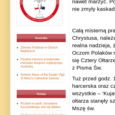
nawet marzyć. Po
nie zmyły kaskad
Całą misterną pra
Chrystusa, należ
Australia
realna nadzieja,
Zimowy Festiwal w Górach
Błękitnych
Oczom Polaków na
się Cztery Ołtar
Pauline Hanson przełamała
monopol duopolu rządzącego
z Pisma Św.
Australią
Solemn Mass of the Easter Vigil
Tuż przed godz. 1
St Mary's Cathedral Sydney
harcerska oraz c
wszystkie – ‘Kuja
Polska
ołtarza stanęły 
Rozłam w partii Jarosława
Kaczyńskiego stał się faktem
Mszę św.