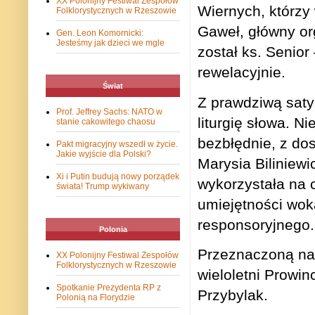
XX Polonijny Festiwal Zespołów
Wiernych, którzy 
Folklorystycznych w Rzeszowie
Gaweł, główny org
Gen. Leon Komornicki:
Jesteśmy jak dzieci we mgle
został ks. Senior
rewelacyjnie.
Świat
Z prawdziwą saty
Prof. Jeffrey Sachs: NATO w
liturgię słowa. N
stanie cakowitego chaosu
bezbłędnie, z dos
Pakt migracyjny wszedł w życie.
Jakie wyjście dla Polski?
Marysia Biliniewi
Xi i Putin budują nowy porządek
wykorzystała na 
świata! Trump wykiwany
umiejętności wok
responsoryjnego.
Polonia
Przeznaczoną na 
XX Polonijny Festiwal Zespołów
Folklorystycznych w Rzeszowie
wieloletni Prowin
Spotkanie Prezydenta RP z
Przybylak.
Polonią na Florydzie