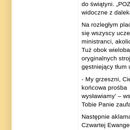
do świątyni. „P
widoczne z dalek
Na rozległym pla
się wszyscy uczes
ministranci, akol
Tuż obok wieloba
oryginalnych stro
gęstniejący tłum 
- My grzeszni, C
końcowa prośba S
wysławiamy’ – ws
Tobie Panie zaufa
Następnie aklama
Czwartej Ewangel