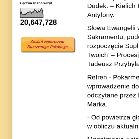
Łączna liczba wizyt
Dudek. – Kielich 
Antyfony.
20,647,728
Słowa Ewangelii 
Sakramentu, podc
rozpoczęcie Supli
Twoich’ – Procesj
Tadeusz Przybylak
Refren - Pokarme
wprowadzenie do 
odczytane przez 
Marka.
- Od powietrza g
w obliczu aktualne