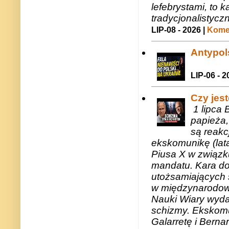
lefebrystami, to
tradycjonalistycz
LIP-08 - 2026 |
Komen
Antypols
LIP-06 - 2
Czy jes
1 lipca 
papieża,
są reakc
ekskomunikę (lat
Piusa X w związk
mandatu. Kara do
utożsamiających 
w międzynarodow
Nauki Wiary wyda
schizmy. Ekskomu
Galarretę i Bernar