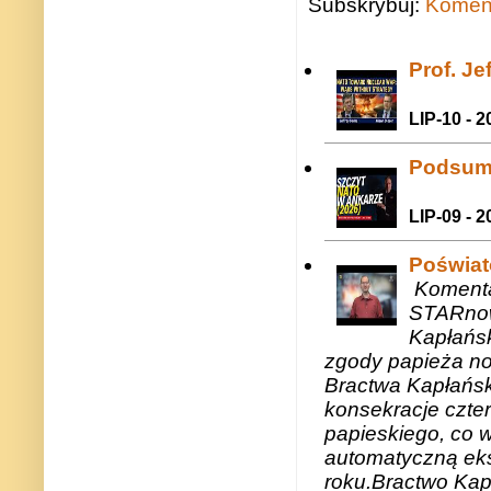
Subskrybuj:
Koment
Prof. J
LIP-10 - 2
Podsum
LIP-09 - 2
Poświat
Komenta
STARnow
Kapłańsk
zgody papieża n
Bractwa Kapłańsk
konsekracje czte
papieskiego, co w
automatyczną eks
roku.Bractwo Ka