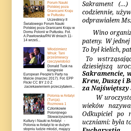
Sakrament (…) 
Forum Nauki
Polskiej poza
codziennie, używ
Granicami Kraju
w Pułtusku
odprawiałem Mszę
Uczestnicy II
Światowego Forum Nauki
Polskiej poza Granicami Kraju w
Wino organizo
Domu Polonii w Pułtusku. Fot.
A.Pawłowska/PAI W dniach 11-
pateny. W jednej
14 wrześ...
To był kielich, pa
Włodzimierz
Wnuk: Tani
To wstrząsają
prześmiewcy
rzeczywistości
dziesiejsz
ą
uroc
Donald Tusk na
kongresie
Sakramencie, w
European People's Party na
Malcie (marzec 2017). Fot. EPP
Krew, Duszę i 
Flickr CC BY 2.0 Z
za Najświętszy
zaciekawieniem przeczytałem...
W uroczysto
Polonia w Antalyi
(Turcja).
wieków nazywa
Rozmowa 1
Członkowie
Odkupiciel po 
Polonijnego
Stowarzyszenia
uczniami: była 
Kultury i Nauki w Antalyi -
Polonia w Antalyi to w dużym
Eucharystia.
stopniu ludzie młodzi, mający