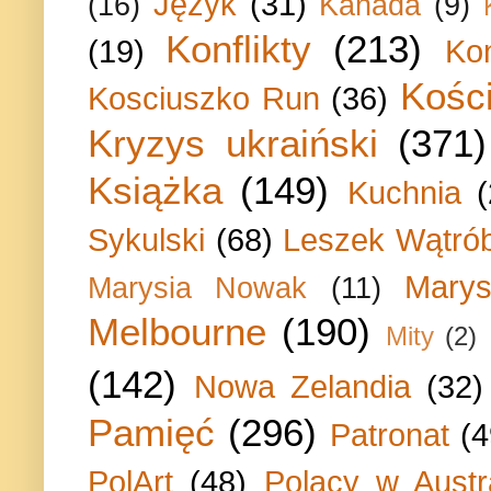
Język
(31)
(16)
Kanada
(9)
Konflikty
(213)
(19)
Ko
Kości
Kosciuszko Run
(36)
Kryzys ukraiński
(371)
Książka
(149)
Kuchnia
Sykulski
(68)
Leszek Wątrób
Marys
Marysia Nowak
(11)
Melbourne
(190)
Mity
(2)
(142)
Nowa Zelandia
(32)
Pamięć
(296)
Patronat
(4
PolArt
(48)
Polacy w Austra