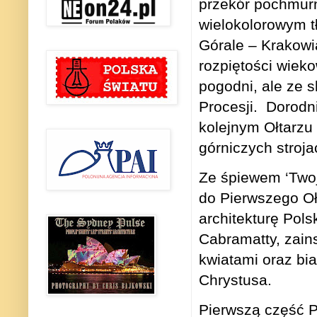
przekór pochmurn
wielokolorowym t
Górale – Krakowi
rozpiętości wiek
pogodni, ale ze 
Procesji. Dorodn
kolejnym Ołtarzu
górniczych stroja
Ze śpiewem ‘Twoj
do Pierwszego Ołt
architekturę Pol
Cabramatty, zain
kwiatami oraz bi
Chrystusa.
Pierwszą część P