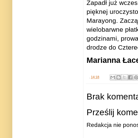
Zapadł już wczesn
pięknej uroczyst
Marayong. Zaczął 
wielobarwne płat
godzinami, prow
drodze do Cztere
Marianna Łac
.
14:18
Brak komenta
Prześlij kome
Redakcja nie ponos