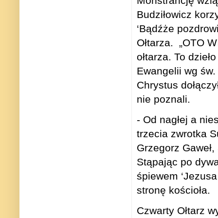
Monstrancję wzią
Budziłowicz korz
‘Bądźże pozdrowi
Ołtarza. „OTO W
ołtarza. To dzieł
Ewangelii wg św.
Chrystus dołączy
nie poznali.
- Od nagłej a ni
trzecia zwrotka S
Grzegorz Gaweł, 
Stąpając po dywa
śpiewem ‘Jezusa
stronę kościoła.
Czwarty Ołtarz w