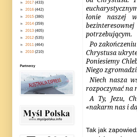
►
2017
(433)
eucharystycznym 
►
2016
(442)
łonie naszej 
►
2015
(380)
bezinteresown
►
2014
(359)
►
2013
(405)
potrzebującym.
►
2012
(535)
Po zakończeniu 
►
2011
(464)
Chrystusa ukryte
►
2010
(210)
Poniesiemy Chle
Partnerzy
Niego zgromadzi 
Niech nasza ws
rozpoczynać na n
A Ty, Jezu, Ch
«nakarm nas i d
Tak jak zapowied