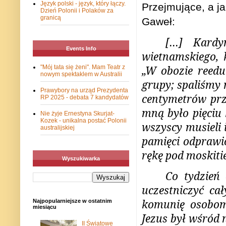
Język polski - język, który łączy.
Przejmujące, a ja
Dzień Polonii i Polaków za
granicą
Gaweł:
[…] Kardy
Events Info
wietnamskiego, 
"Mój tata się żeni". Mam Teatr z
„W obozie reedu
nowym spektaklem w Australii
grupy; spaliśmy 
Prawybory na urząd Prezydenta
centymetrów prz
RP 2025 - debata 7 kandydatów
mną było pięciu 
Nie żyje Ernestyna Skurjat-
Kozek - unikalna postać Polonii
wszyscy musieli 
australijskiej
pamięci odprawi
rękę pod moskiti
Wyszukiwarka
Co tydzień 
uczestniczyć ca
komunię osobom 
Najpopularniejsze w ostatnim
miesiącu
Jezus był wśród 
II Światowe