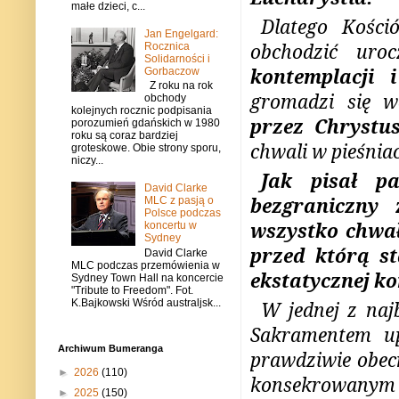
małe dzieci, c...
Dlatego Kości
Jan Engelgard:
obchodzić uro
Rocznica
Solidarności i
kontemplacji i
Gorbaczow
Z roku na rok
gromadzi się 
obchody
kolejnych rocznic podpisania
przez Chrystu
porozumień gdańskich w 1980
roku są coraz bardziej
chwali w pieśniac
groteskowe. Obie strony sporu,
niczy...
Jak pisał p
David Clarke
bezgraniczny
MLC z pasją o
Polsce podczas
wszystko chwał
koncertu w
Sydney
przed którą st
David Clarke
MLC podczas przemówienia w
ekstatycznej ko
Sydney Town Hall na koncercie
"Tribute to Freedom". Fot.
K.Bajkowski Wśród australjsk...
W jednej z naj
Sakramentem up
Archiwum Bumeranga
prawdziwie obec
►
2026
(110)
konsekrowanym C
►
2025
(150)