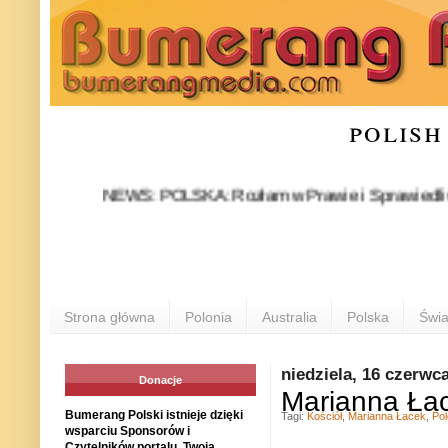
polish
NEWS: POLSKA: Rozłam w Prawie i Sprawiedliwości sta
Strona główna
Polonia
Australia
Polska
Świa
niedziela, 16 czerwc
Donacje
Marianna Ła
Bumerang Polski istnieje dzięki
Tagi:
Kościół
,
Marianna Łacek
,
Pol
wsparciu Sponsorów i
Czytelników portalu. Twoja