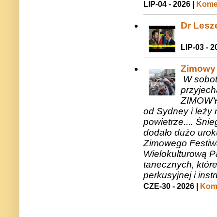
LIP-04 - 2026 |
Komen
Dr Lesze
LIP-03 - 2
Zimowy 
W sobotę
przyjech
ZIMOWY 
od Sydney i leży 
powietrze.... Śni
dodało dużo uroku
Zimowego Festiwal
Wielokulturową P
tanecznych, któr
perkusyjnej i in
CZE-30 - 2026 |
Kome