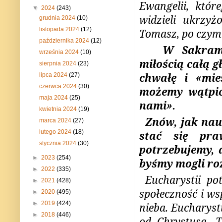
Ewangelii, któr
▼
2024
(243)
widzieli ukrzy
grudnia 2024
(10)
listopada 2024
(12)
Tomasz, po czym 
października 2024
(12)
W Sakrame
września 2024
(10)
miłością całą g
sierpnia 2024
(23)
chwałę i «mie
lipca 2024
(27)
czerwca 2024
(30)
możemy wątpić
maja 2024
(25)
nami».
kwietnia 2024
(19)
Znów, jak nau
marca 2024
(27)
lutego 2024
(18)
stać się pra
stycznia 2024
(30)
potrzebujemy, 
►
2023
(254)
byśmy mogli ro
►
2022
(335)
Eucharystii po
►
2021
(428)
społeczność i ws
►
2020
(495)
►
2019
(424)
nieba. Eucharys
►
2018
(446)
od Chrystusa. 