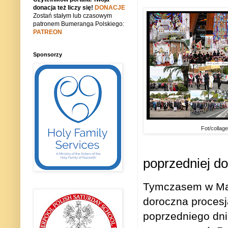
donacja też liczy się!
DONACJE
Zostań stałym lub czasowym
patronem Bumeranga Polskiego:
PATREON
Sponsorzy
Fot/collage
poprzedniej do
Tymczasem w Mar
doroczna procesj
poprzedniego dnia