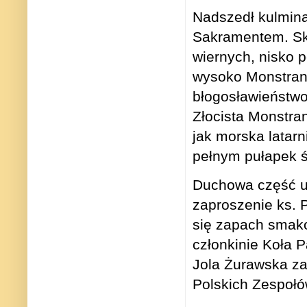
Nadszedł kulmin
Sakramentem. Skło
wiernych, nisko p
wysoko Monstranc
błogosławieństwo
Złocista Monstra
jak morska latar
pełnym pułapek 
Duchowa część ur
zaproszenie ks. P
się zapach smako
członkinie Koła 
Jola Żurawska za
Polskich Zespołó