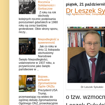
Rocznica
piątek, 21 październ
Solidarności i
Dr Leszek Sy
Gorbaczow
Z roku na rok
Tagi:
Agnieszka Piwar
,
Geopolityk
obchody
kolejnych rocznic podpisania
porozumień gdańskich w 1980
roku są coraz bardziej
groteskowe. Obie strony sporu,
niczy...
Niepodległość a
suwerenność
Jak co roku w
dniu 11 listopada
obchodzimy
Narodowe
Święto Niepodległości,
ustanowione w 1937 roku, a
przywrócone jako święto
państwowe w ...
Bojowe,
wirtualne
Zgromadzenie
Ogóle ONZtu
Dr Leszek Sykulski
Prezydent USA
Trump,
o tzw. wzmocni
przemawiając na wideo do
ogólnej debaty Zgromadzenia
Ogólnego ONZ, prowokacyjnie