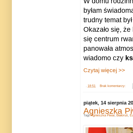
W domu rodzinn
byłam świadoma 
trudny temat by
Okazało się, że
się centrum rwan
panowała atmosf
wiadomo czy
ks
Czytaj więcej >>
.
18:51
Brak komentarzy:
piątek, 14 sierpnia 2
Agnieszka Pi
Tagi:
Agnieszka Piwar
,
Białoruś
,
E