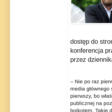
dostęp do stron
konferencja p
przez dzienni
– Nie po raz pie
media głównego ś
pierwszy, bo właś
publicznej na po
bojkotem. Takie 