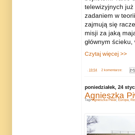
telewizyjnych już
zadaniem w teori
zajmują się racz
misji za jaką maj
głównym ścieku, 
Czytaj więcej >>
.
19:54
2 komentarze:
poniedziałek, 24 sty
Agnieszka Pi
Tagi:
Agnieszka Piwar
,
Europa
,
Re