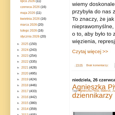
lipca 2026
(11)
wiemy doskonale, 
czerwca 2026
(16)
przybyła do nas z 
maja 2026
(11)
To znaczy, że jak
kwietnia 2026
(16)
marca 2026
(20)
nieprawomyślne, a
lutego 2026
(16)
o to, aby było to
stycznia 2026
(20)
więzienia, repres
►
2025
(150)
►
2024
(243)
Czytaj więcej >>
►
2023
(254)
►
2022
(335)
.
23:05
Brak komentarzy:
►
2021
(428)
►
2020
(495)
niedziela, 26 czerwc
►
2019
(424)
Agnieszka Pi
►
2018
(446)
Tagi:
Agnieszka Piwar
,
Białoruś
,
Ju
►
2017
(433)
dziennikarzy
►
2016
(442)
►
2015
(380)
►
2014
(359)
►
2013
(405)