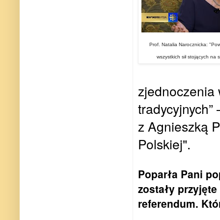
Prof. Natalia Narocznicka: "Po
wszystkich sił stojących na s
zjednoczenia w
tradycyjnych”
z Agnieszką P
Polskiej".
Poparła Pani pop
zostały przyjęt
referendum. Któ