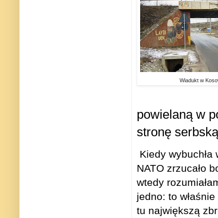
Wiadukt w Kosow
powielaną w p
stronę serbską
Kiedy wybuchła 
NATO zrzucało bo
wtedy rozumiałam
jedno: to właśni
tu największą zbr