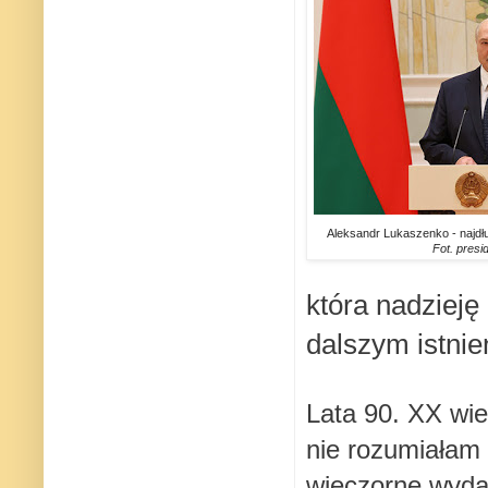
Aleksandr Lukaszenko - najdł
Fot. presi
która nadzieję
dalszym istnie
Lata 90. XX wi
nie rozumiałam 
wieczorne wyda