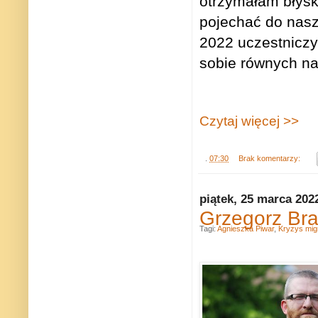
otrzymałam błysk
pojechać do nasz
2022 uczestniczy
sobie równych na
Czytaj więcej >>
.
07:30
Brak komentarzy:
piątek, 25 marca 202
Grzegorz Br
Tagi:
Agnieszka Piwar
,
Kryzys mig