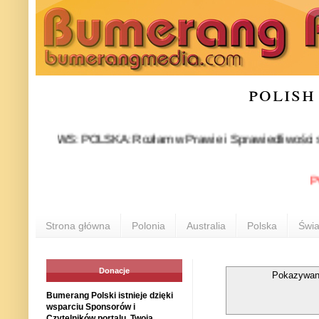
polish
NEWS: POLSKA: Rozłam w Prawie i Sprawiedliwości stał się fa
POLONI
Strona główna
Polonia
Australia
Polska
Świa
Donacje
Pokazywan
Bumerang Polski istnieje dzięki
wsparciu Sponsorów i
Czytelników portalu. Twoja