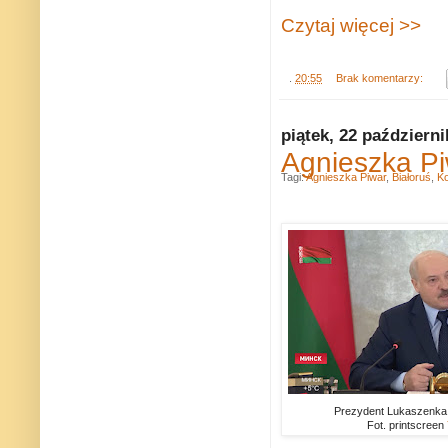
Czytaj więcej >>
.
20:55
Brak komentarzy:
piątek, 22 październ
Agnieszka Pi
Tagi:
Agnieszka Piwar
,
Białoruś
,
K
Prezydent Lukaszenka:
Fot. printscreen