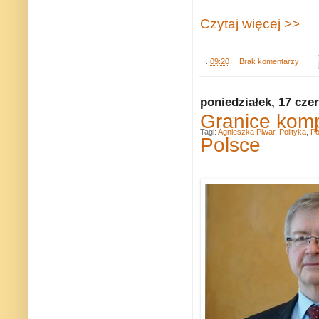
Czytaj więcej >>
.
09:20
Brak komentarzy:
poniedziałek, 17 cze
Granice kom
Tagi:
Agnieszka Piwar
,
Polityka
,
Po
Polsce