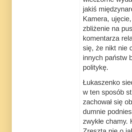
jakiś międzyna
Kamera, ujęcie,
zbliżenie na pu
komentarza rel
się, że nikt ni
innych państw 
politykę.
Łukaszenko sied
w ten sposób st
zachował się ob
dumnie podniesi
zwykłe chamy. 
Zresztą nie o ja