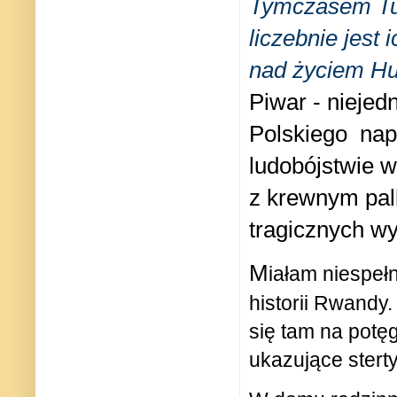
Tymczasem Tut
liczebnie jest
nad życiem Hu
Piwar - nieje
Polskiego napi
ludobójstwie 
z krewnym pal
tragicznych w
M
iałam niespełn
historii Rwandy
się tam na potę
ukazujące ster