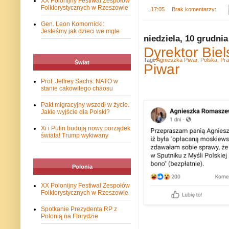
XX Polonijny Festiwal Zespołów
Folklorystycznych w Rzeszowie
.
17:05
Brak komentarzy:
Gen. Leon Komornicki:
Jesteśmy jak dzieci we mgle
niedziela, 10 grudnia
Dyrektor Bie
Tagi:
Agnieszka Piwar
,
Polska
,
Pr
Świat
Piwar
Prof. Jeffrey Sachs: NATO w
stanie cakowitego chaosu
Pakt migracyjny wszedł w życie.
Jakie wyjście dla Polski?
Xi i Putin budują nowy porządek
świata! Trump wykiwany
Polonia
XX Polonijny Festiwal Zespołów
Folklorystycznych w Rzeszowie
Spotkanie Prezydenta RP z
Polonią na Florydzie