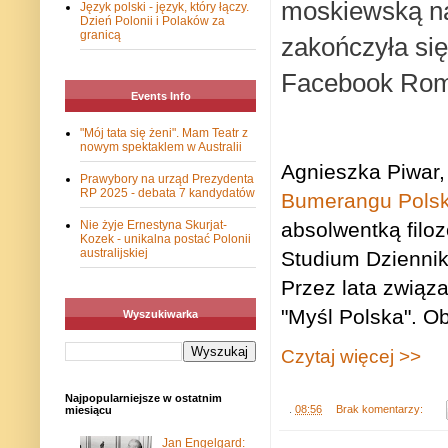
moskiewską naj
Język polski - język, który łączy.
Dzień Polonii i Polaków za
granicą
zakończyła się
Facebook Rom
Events Info
"Mój tata się żeni". Mam Teatr z
nowym spektaklem w Australii
Agnieszka Piwar, 
Prawybory na urząd Prezydenta
RP 2025 - debata 7 kandydatów
Bumerangu Pols
absolwentką filo
Nie żyje Ernestyna Skurjat-
Kozek - unikalna postać Polonii
australijskiej
Studium Dziennik
Przez lata związa
"Myśl Polska". O
Wyszukiwarka
Czytaj więcej >>
Najpopularniejsze w ostatnim
.
08:56
Brak komentarzy:
miesiącu
Jan Engelgard: