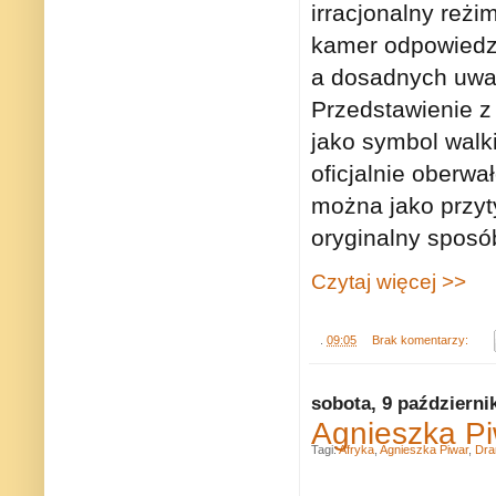
irracjonalny reżi
kamer odpowiedzia
a dosadnych uwag
Przedstawienie z 
jako symbol walki
oficjalnie oberwa
można jako przyty
oryginalny sposó
Czytaj więcej >>
.
09:05
Brak komentarzy:
sobota, 9 październi
Agnieszka Pi
Tagi:
Afryka
,
Agnieszka Piwar
,
Dra