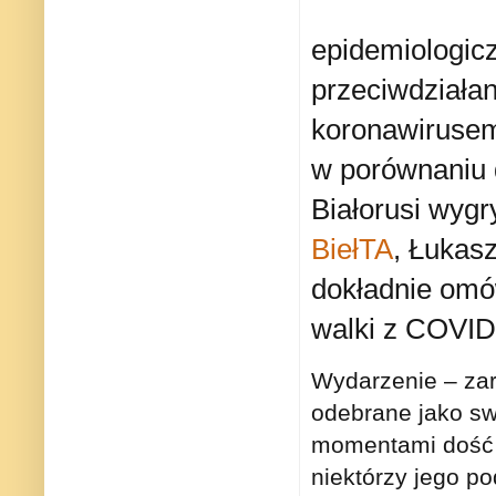
epidemiologic
przeciwdziałan
koronawirusem
w porównaniu d
Białorusi wyg
BiełTA
, Łukasz
dokładnie omów
walki z COVID
Wydarzenie – zar
odebrane jako sw
momentami dość 
niektórzy jego p