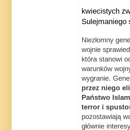
kwiecistych zw
Sulejmaniego 
Niezłomny genera
wojnie sprawied
która stanowi 
warunków wojny s
wygranie. Gener
przez niego el
Państwo Islams
terror i spust
pozostawiają wąt
głównie intere