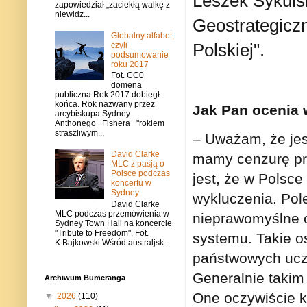
Leszek Sykuls
zapowiedział „zaciekłą walkę z
niewidz...
Geostrategicz
Globalny alfabet,
Polskiej".
czyli
podsumowanie
roku 2017
Fot. CC0
domena
publiczna Rok 2017 dobiegł
końca. Rok nazwany przez
Jak Pan ocenia 
arcybiskupa Sydney
Anthonego Fishera "rokiem
straszliwym...
– Uważam, że jest
David Clarke
mamy cenzurę pre
MLC z pasją o
Polsce podczas
jest, że w Polsc
koncertu w
Sydney
wykluczenia. Pole
David Clarke
MLC podczas przemówienia w
nieprawomyślne os
Sydney Town Hall na koncercie
"Tribute to Freedom". Fot.
systemu. Takie o
K.Bajkowski Wśród australjsk...
państwowych ucz
Generalnie takim
Archiwum Bumeranga
One oczywiście ko
▼
2026
(110)