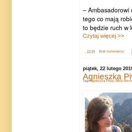
– Ambasadorowi n
tego co mają robić
to będzie ruch w 
Czytaj więcej >>
.
22:34
Brak komentarzy:
piątek, 22 lutego 201
Agnieszka Pi
Tagi:
Agnieszka Piwar
,
Bliski Wsc