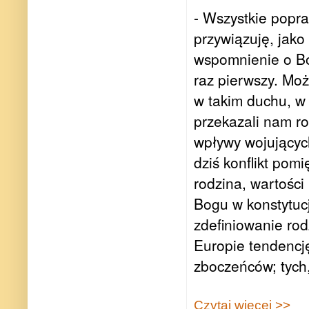
- Wszystkie popr
przywiązuję, jako
wspomnienie o Bog
raz pierwszy. Moż
w takim duchu, w 
przekazali nam ro
wpływy wojującyc
dziś konflikt pom
rodzina, wartośc
Bogu w konstytucj
zdefiniowanie rod
Europie tendencję
zboczeńców; tych,
Czytaj więcej >>