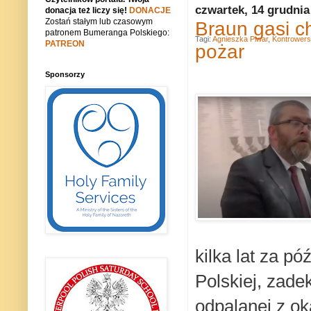
czwartek, 14 grudnia
donacja też liczy się!
DONACJE
Zostań stałym lub czasowym
Braun gasi c
patronem Bumeranga Polskiego:
Tagi:
Agnieszka Piwar
,
Kontrowers
PATREON
pożar
Sponsorzy
kilka lat za p
Polskiej, zade
odpalanej z o