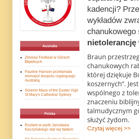
kadencji? Prze
wykładów zwra
chanukowego ś
nietolerancj
Australia
Braun przestrzeg
Zimowy Festiwal w Górach
Błękitnych
chanukowych rab
Pauline Hanson przełamała
której dziękuje 
monopol duopolu rządzącego
Australią
koszernych”. Jest
Solemn Mass of the Easter Vigil
wspólnego z tole
St Mary's Cathedral Sydney
znaczeniu biblij
talmudycznym goj
Polska
służyć żydom.
Rozłam w partii Jarosława
Czytaj więcej >>
Kaczyńskiego stał się faktem