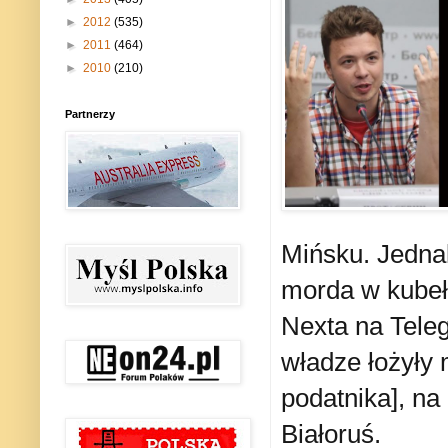
►
2012
(535)
►
2011
(464)
►
2010
(210)
Partnerzy
Mińsku. Jednak
morda w kubeł
Nexta na Tele
władze łożyły 
podatnika], na
Białoruś.