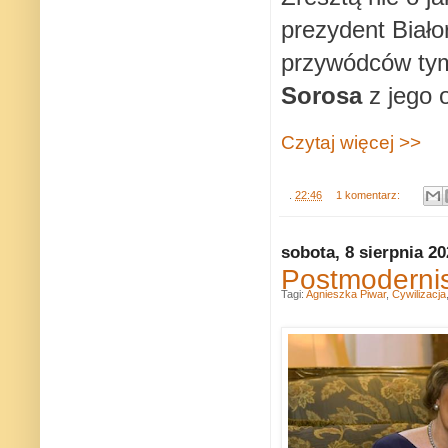
prezydent Biało
przywódców tym
Sorosa
z jego 
Czytaj więcej >>
.
22:46
1 komentarz:
sobota, 8 sierpnia 2
Postmodernis
Tagi:
Agnieszka Piwar
,
Cywilizacja