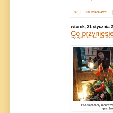
.
09:15
Brak komentarzy:
wtorek, 21 stycznia 
Co przyniesi
Tagi:
Agnieszka Piwar
,
Bliski Wsc
Pod Ambasadą Iranu w Wa
gen. Sul