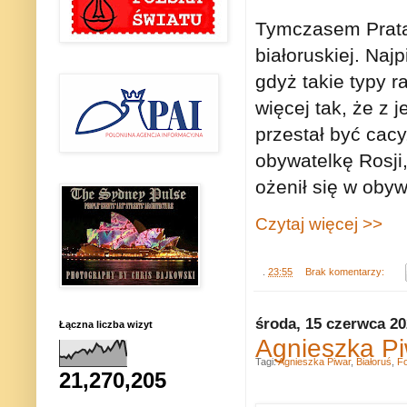
Tymczasem Pratas
białoruskiej. Naj
gdyż takie typy 
więcej tak, że z 
przestał być cac
obywatelkę Rosji,
ożenił się w obyw
Czytaj więcej >>
.
23:55
Brak komentarzy:
środa, 15 czerwca 2
Łączna liczba wizyt
Agnieszka Pi
Tagi:
Agnieszka Piwar
,
Białoruś
,
Fo
21,270,205