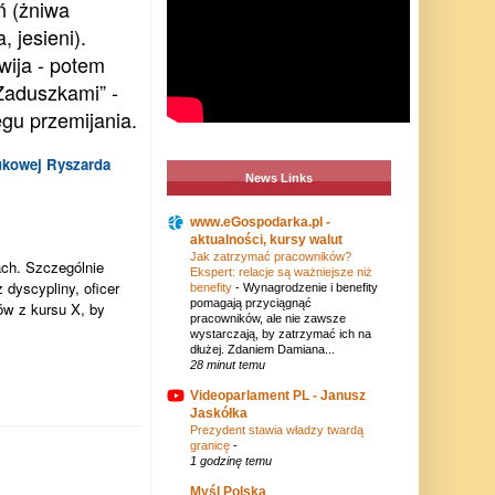
eń (żniwa
, jesieni).
wija - potem
Zaduszkami” -
egu przemijania.
ukowej Ryszarda
News Links
www.eGospodarka.pl -
aktualności, kursy walut
Jak zatrzymać pracowników?
ach. Szczególnie
Ekspert: relacje są ważniejsze niż
dyscypliny, oficer
benefity
-
Wynagrodzenie i benefity
pomagają przyciągnąć
ów z kursu X, by
pracowników, ale nie zawsze
wystarczają, by zatrzymać ich na
dłużej. Zdaniem Damiana...
28 minut temu
Videoparlament PL - Janusz
Jaskółka
Prezydent stawia władzy twardą
granicę
-
1 godzinę temu
Myśl Polska