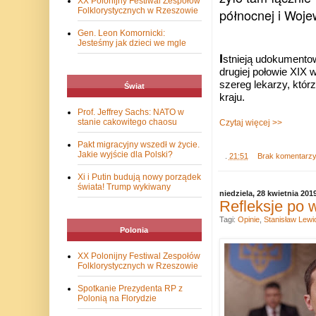
XX Polonijny Festiwal Zespołów
północnej i Woje
Folklorystycznych w Rzeszowie
Gen. Leon Komornicki:
Jesteśmy jak dzieci we mgle
I
stnieją udokumentow
drugiej połowie XIX 
szereg lekarzy, którz
Świat
kraju.
Prof. Jeffrey Sachs: NATO w
stanie cakowitego chaosu
Czytaj więcej >>
Pakt migracyjny wszedł w życie.
Jakie wyjście dla Polski?
.
21:51
Brak komentarz
Xi i Putin budują nowy porządek
świata! Trump wykiwany
niedziela, 28 kwietnia 201
Refleksje po 
Tagi:
Opinie
,
Stanisław Lewi
Polonia
XX Polonijny Festiwal Zespołów
Folklorystycznych w Rzeszowie
Spotkanie Prezydenta RP z
Polonią na Florydzie