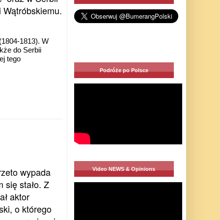
wi Wątróbskiemu.
 (1804-1813). W
kże do Serbii
ej tego
Podróże po Polsce
przeto wypada
Video NEWS & Opinions
 się stało. Z
ał aktor
i, o którego