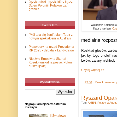
Język polski - język, który łączy.
Dzień Polonii i Polaków za
granicą
Wołodimir Zełenski w
Events Info
Kadr z serialu
Слу
"Mój tata się żeni". Mam Teatr z
medialna rozpoz
nowym spektaklem w Australii
Prawybory na urząd Prezydenta
Rozkład głosów, zarówn
RP 2025 - debata 7 kandydatów
jak by tego chcieli na
Nie żyje Ernestyna Skurjat-
Lwów, zwany niekiedy 
Kozek - unikalna postać Polonii
australijskiej
Czytaj więcej >>
Wyszukiwarka
.
23:50
Brak komentarz
Ryszard Opar
Tagi:
AMEN
,
Polacy w Austral
Najpopularniejsze w ostatnim
miesiącu
II Światowe