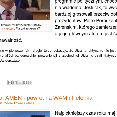
programie politycznym, choćby
nie wiadomo. Jeśli tak, to wyc
bardziej głosowali przeciw 
prezydentowi Petro Poroszenk
 filmowej roli prezydenta Ukrainy.
Załenskim, którego zamierzen
га народа
.
Fot. printscreen YT
a jego głównym atutem jest ś
nawalność.
o w pierwszej jak i drugiej turze, pokazuje, że Ukraina faktycznie nie jes
cjonaliści banderowskiej proweniencji z Zachodniej Ukrainy, czyli Hałyczyny
Bandersztatem.
y:
a: AMEN - powrót na WAM i Helenka
ii
,
Polska
,
Ryszard Opara
Najpiękniejszy czas roku maj