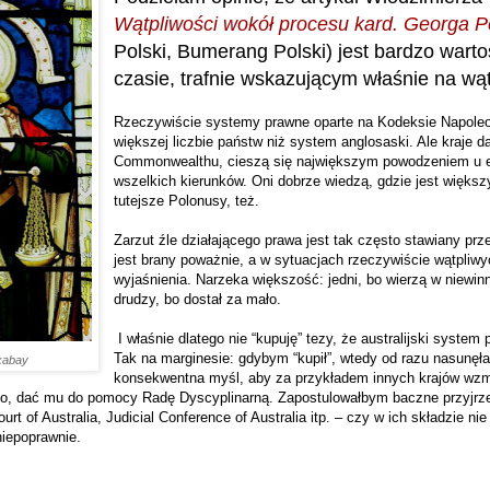
Wątpliwości wokół procesu kard. Georga P
Polski, Bumerang Polski) jest bardzo warto
czasie, trafnie wskazującym właśnie na wąt
Rzeczywiście systemy prawne oparte na Kodeksie Napoleo
większej liczbie państw niż system anglosaski. Ale kraje 
Commonwealthu, cieszą się największym powodzeniem u 
wszelkich kierunków. Oni dobrze wiedzą, gdzie jest większy
tutejsze Polonusy, też.
Zarzut źle działającego prawa jest tak często stawiany prze
jest brany poważnie, a w sytuacjach rzeczywiście wątpliwy
wyjaśnienia. Narzeka większość: jedni, bo wierzą w niewi
drudzy, bo dostał za mało.
I właśnie dlatego nie “kupuję” tezy, że australijski system
Tak na marginesie: gdybym “kupił”, wtedy od razu nasunęła
ixabay
konsekwentna myśl, aby za przykładem innych krajów wzmo
o, dać mu do pomocy Radę Dyscyplinarną. Zapostulowałbym baczne przyjrze
ourt of Australia, Judicial Conference of Australia itp. – czy w ich składzie n
iepoprawnie.