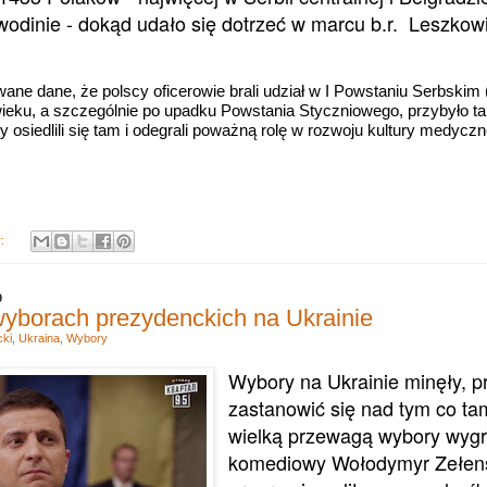
wodinie - dokąd udało się dotrzeć w marcu b.r. Leszko
ane dane, że polscy oficerowie brali udział w I Powstaniu Serbskim
wieku, a szczególnie po upadku Powstania Styczniowego, przybyło ta
y osiedlili się tam i odegrali poważną rolę w rozwoju kultury medyczn
y:
9
wyborach prezydenckich na Ukrainie
cki
,
Ukraina
,
Wybory
Wybory na Ukrainie minęły, 
zastanowić się nad tym co tam
wielką przewagą wybory wygr
komediowy Wołodymyr Zełensk