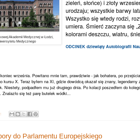
zieleń, słońce) i złoty wrzesi
urodzaju; wszystkie barwy lata
Wszystko się wtedy rodzi, roz
umiera. Śmierć zaczyna się „
kolorami deszczu, wiatru, śni
wej Akademii Medycznej w Łodzi,
iwersytetu Medycznego
ODCINEK dziewiąty Autobiografii Na
niec września. Powitano mnie tam, prawdziwie - jak bohatera, po przejści
o kursu X. Teraz byłem na XI, gdzie dowódcą okazał się znany, legendarny z 
k. Niestety, podpadłem mu już drugiego dnia. Po kolacji poszedłem do koleg
Znalazło się też parę butelek wódki...
y:
ory do Parlamentu Europejskiego