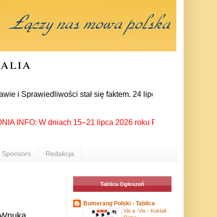
ralia
awiedliwości stał się faktem. 24 lipca prezes partii Jarosław
NFO: W dniach 15–21 lipca 2026 roku Rzeszów ponownie stał si
Sponsors
Redakcja
Tablica Ogłoszeń
Bumerang Polski - Tablica
Vis a -Vis - Koktail
a Wnuka