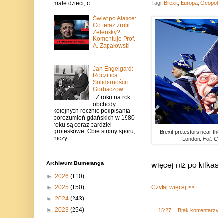
małe dzieci, c...
Tagi:
Brexit
,
Europa
,
Geopol
Świat po Alasce:
Co teraz zrobi
Żełensky?
Komentuje Prof.
A. Zapałowski
Jan Engelgard:
Rocznica
Solidarności i
Gorbaczow
Z roku na rok
obchody
kolejnych rocznic podpisania
porozumień gdańskich w 1980
roku są coraz bardziej
groteskowe. Obie strony sporu,
Brexit protestors near t
niczy...
London.
Fot. Ch
więcej niż po kilk
Archiwum Bumeranga
►
2026
(110)
Czytaj więcej >>
►
2025
(150)
►
2024
(243)
►
2023
(254)
.
15:27
Brak komentarz