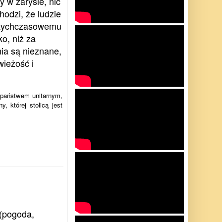
 w zarysie, nic
hodzi, że ludzie
dotychczasowemu
o, niż za
ia są nieznane,
wieżość i
t państwem unitarnym,
, której stolicą jest
 (pogoda,