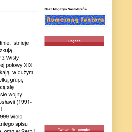
Nasz Magazyn Nastolatków
Pogoda
nie, istnieje
zkują
 z Wisły
ej połowy XIX
zkają w dużym
elką grupę
cą się
sie wojny
sławii (1991-
i
999 wiele
niego spisu
e oraz w Serbii
Twitter - fb - google+