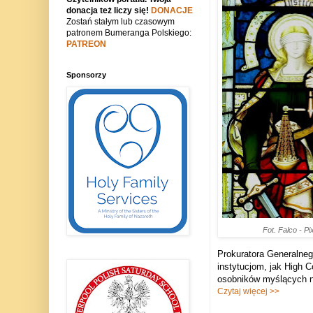
donacja też liczy się!
DONACJE
Zostań stałym lub czasowym
patronem Bumeranga Polskiego:
PATREON
Sponsorzy
Fot. Falco - P
Prokuratora Generalneg
instytucjom, jak High C
osobników myślących n
Czytaj więcej >>