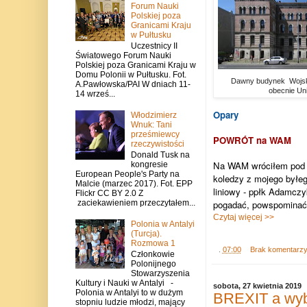
Forum Nauki
Polskiej poza
Granicami Kraju
w Pułtusku
Uczestnicy II
Światowego Forum Nauki
Polskiej poza Granicami Kraju w
Domu Polonii w Pułtusku. Fot.
Dawny budynek Wojsko
A.Pawłowska/PAI W dniach 11-
obecnie Un
14 wrześ...
Opary
Włodzimierz
Wnuk: Tani
prześmiewcy
POWRÓT na WAM
rzeczywistości
Donald Tusk na
Na WAM wróciłem pod ko
kongresie
European People's Party na
koledzy z mojego byłeg
Malcie (marzec 2017). Fot. EPP
liniowy - ppłk Adamczy
Flickr CC BY 2.0 Z
pogadać, powspominać. 
zaciekawieniem przeczytałem...
Czytaj więcej >>
Polonia w Antalyi
(Turcja).
Rozmowa 1
.
07:00
Brak komentarz
Członkowie
Polonijnego
Stowarzyszenia
Kultury i Nauki w Antalyi -
sobota, 27 kwietnia 2019
Polonia w Antalyi to w dużym
BREXIT a wyb
stopniu ludzie młodzi, mający