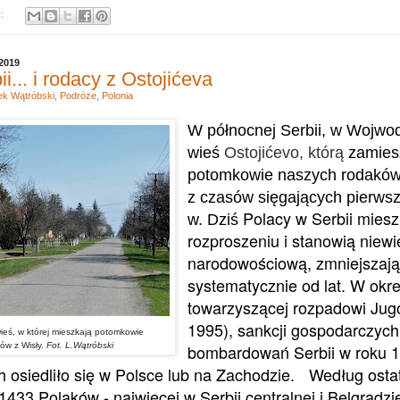
y:
 2019
i... i rodacy z Ostojićeva
k Wątróbski
,
Podróże
,
Polonia
W północnej Serbii, w Wojwodi
wieś
Ostojićevo, którą
zamies
potomkowie naszych rodaków
z czasów sięgających pierwsz
Polacy w Serbii mies
w. Dziś
rozproszeniu i stanowią niewi
narodowościową, zmniejszają
systematycznie od lat.
W okre
towarzyszącej rozpadowi Jugo
1995), sankcji gospodarczych 
wieś, w której mieszkają potomkowie
ów z Wisły.
Fot. L.Wątróbski
bombardowań Serbii w roku 1
h osiedliło się w Polsce lub na Zachodzie.
Według ostat
1433 Polaków - najwięcej w Serbii centralnej i Belgradzi