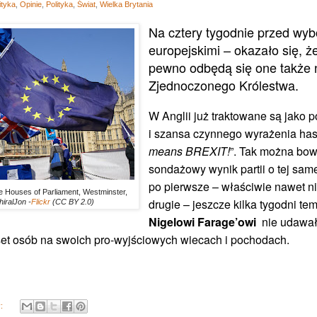
ityka
,
Opinie
,
Polityka
,
Świat
,
Wielka Brytania
Na cztery tygodnie przed wy
europejskimi – okazało się, ż
pewno odbędą się one także n
Zjednoczonego Królestwa.
W Anglii już traktowane są jako 
i szansa czynnego wyrażenia has
means BREXIT!
”. Tak można bo
sondażowy wynik partii o tej sam
po pierwsze – właściwie nawet nie
he Houses of Parliament, Westminster,
drugie – jeszcze kilka tygodni tem
iralJon -
Flickr
(CC BY 2.0)
Nigelowi Farage’owi
nie udawało
aset osób na swoich pro-wyjściowych wiecach i pochodach.
y: