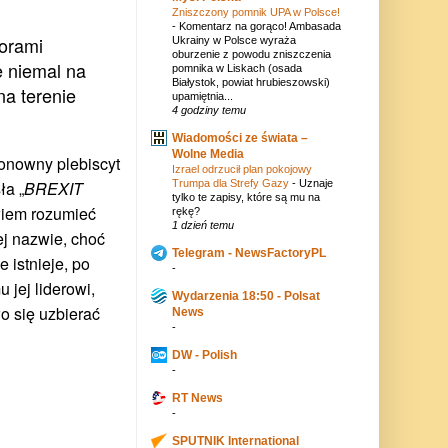
Zniszczony pomnik UPA w Polsce!
-
Komentarz na gorąco! Ambasada
borami
Ukrainy w Polsce wyraża
oburzenie z powodu zniszczenia
e niemal na
pomnika w Liskach (osada
Białystok, powiat hrubieszowski)
a terenie
upamiętnia...
4 godziny temu
Wiadomości ze świata –
Wolne Media
ponowny plebiscyt
Izrael odrzucił plan pokojowy
ła „
BREXIT
Trumpa dla Strefy Gazy
-
Uznaje
tylko te zapisy, które są mu na
wiem rozumieć
rękę?
1 dzień temu
ej nazwie, choć
Telegram - NewsFactoryPL
 istnieje, po
-
u jej liderowi,
Wydarzenia 18:50 - Polsat
 się uzbierać
News
-
DW - Polish
-
RT News
-
SPUTNIK International