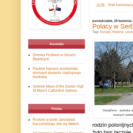
.
22:35
Brak komentarz
poniedziałek, 29 kwietnia
Polacy w Serbi
Tagi:
Europa
,
Historia
,
Lesze
Australia
Zimowy Festiwal w Górach
Błękitnych
Pauline Hanson przełamała
monopol duopolu rządzącego
Australią
Solemn Mass of the Easter Vigil
St Mary's Cathedral Sydney
Polska
Ostojičevo - serbska 
naszych rodak
Rozłam w partii Jarosława
rodzin polonijnyc
Kaczyńskiego stał się faktem
żyło tam łącznie 