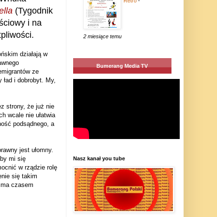
Retro
-
ella
(Tygodnik
ściowy i na
pliwości.
2 miesiące temu
ńskim działają w
dawnego
Bumerang Media TV
emigrantów ze
 ład i dobrobyt. My,
z strony, że już nie
ch wcale nie ułatwia
nność podsądnego, a
 prawny jest ułomny.
by mi się
Nasz kanał you tube
cnić w rządzie rolę
nie się takim
ie ma czasem