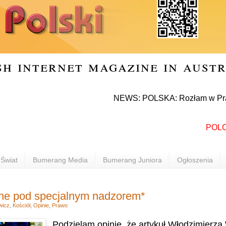
sh internet magazine in aust
NEWS: POLSKA: Rozłam w Prawie i Spr
POLONIA I
Świat
Bumerang Media
Bumerang Juniora
Ogłoszenia
ne pod specjalnym nadzorem*
wicz
,
Kościół
,
Opinie
,
Prawo
Podzielam opinie, że artykuł Włodzimierz