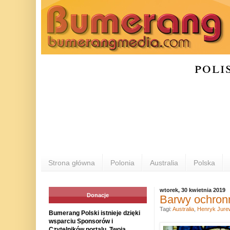
poli
Strona główna
Polonia
Australia
Polska
wtorek, 30 kwietnia 2019
Donacje
Barwy ochron
Tagi:
Australia
,
Henryk Jure
Bumerang Polski istnieje dzięki
wsparciu Sponsorów i
Czytelników portalu. Twoja