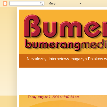
Niezależny, internetowy magazyn Polaków w Au