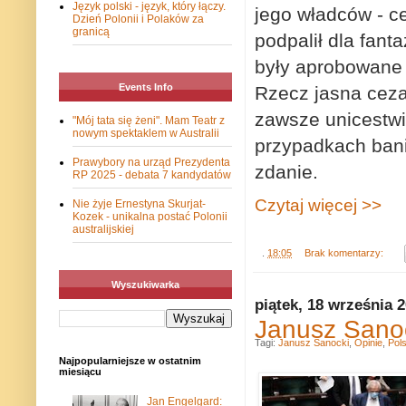
Język polski - język, który łączy.
jego władców - c
Dzień Polonii i Polaków za
granicą
podpalił dla fant
były aprobowane 
Events Info
Rzecz jasna cezar
zawsze unicestwi
"Mój tata się żeni". Mam Teatr z
nowym spektaklem w Australii
przypadkach banic
Prawybory na urząd Prezydenta
zdanie.
RP 2025 - debata 7 kandydatów
Czytaj więcej >>
Nie żyje Ernestyna Skurjat-
Kozek - unikalna postać Polonii
australijskiej
.
18:05
Brak komentarzy:
Wyszukiwarka
piątek, 18 września 
Janusz Sanoc
Tagi:
Janusz Sanocki
,
Opinie
,
Pol
Najpopularniejsze w ostatnim
miesiącu
Jan Engelgard: