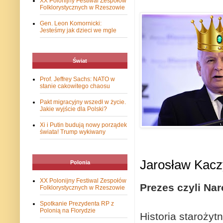
XX Polonijny Festiwal Zespołów
Folklorystycznych w Rzeszowie
Gen. Leon Komornicki:
Jesteśmy jak dzieci we mgle
Świat
Prof. Jeffrey Sachs: NATO w
stanie cakowitego chaosu
Pakt migracyjny wszedł w życie.
Jakie wyjście dla Polski?
Xi i Putin budują nowy porządek
świata! Trump wykiwany
Jarosław Kacz
Polonia
XX Polonijny Festiwal Zespołów
Prezes czyli Na
Folklorystycznych w Rzeszowie
Spotkanie Prezydenta RP z
Polonią na Florydzie
Historia staroży