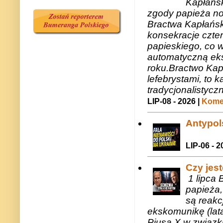
Kapłańsk
zgody papieża n
Bractwa Kapłańsk
konsekracje czte
papieskiego, co w
automatyczną eks
roku.Bractwo Ka
lefebrystami, to
tradycjonalistycz
LIP-08 - 2026 |
Komen
Antypols
LIP-06 - 2
Czy jes
1 lipca 
papieża,
są reakc
ekskomunikę (lat
Piusa X w związk