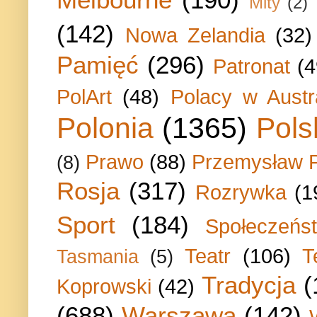
Mity
(2)
(142)
Nowa Zelandia
(32)
Pamięć
(296)
Patronat
(4
PolArt
(48)
Polacy w Austra
Polonia
(1365)
Pols
Prawo
(88)
Przemysław P
(8)
Rosja
(317)
Rozrywka
(1
Sport
(184)
Społeczeńs
Teatr
(106)
T
Tasmania
(5)
Tradycja
(
Koprowski
(42)
(688)
Warszawa
(142)