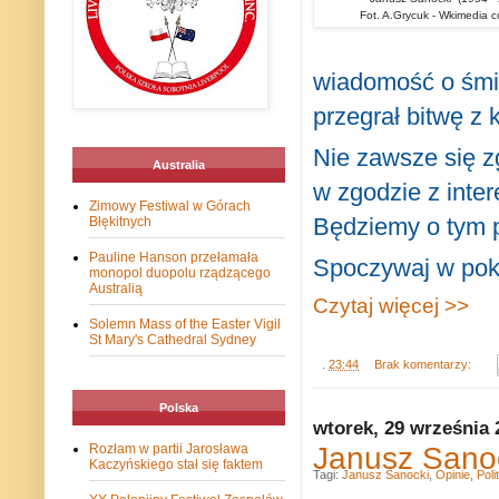
Fot. A.Grycuk - Wkimedia
wiadomość o śmie
przegrał bitwę z
Nie zawsze się z
Australia
w zgodzie z inte
Zimowy Festiwal w Górach
Będziemy o tym 
Błękitnych
Pauline Hanson przełamała
Spoczywaj w pok
monopol duopolu rządzącego
Australią
Czytaj więcej >>
Solemn Mass of the Easter Vigil
St Mary's Cathedral Sydney
.
23:44
Brak komentarzy:
Polska
wtorek, 29 września 
Janusz Sanoc
Rozłam w partii Jarosława
Kaczyńskiego stał się faktem
Tagi:
Janusz Sanocki
,
Opinie
,
Poli