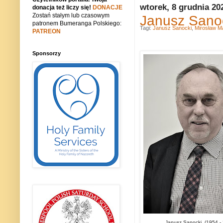
wtorek, 8 grudnia 20
donacja też liczy się!
DONACJE
Zostań stałym lub czasowym
Janusz Sanoc
patronem Bumeranga Polskiego:
Tagi:
Janusz Sanocki
,
Mirosław M
PATREON
Sponsorzy
Janusz Sanocki (1954 - 