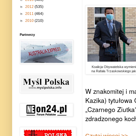
►
2012
(535)
►
2011
(464)
►
2010
(210)
Partnerzy
Koalicja Obywatelska wymieni
na Rafała Trzaskowskiego jak
W znakomitej i m
Kazika) tytułowa 
„Czarnego Ziutka
zdradzonego koc
Czytaj więcej >>