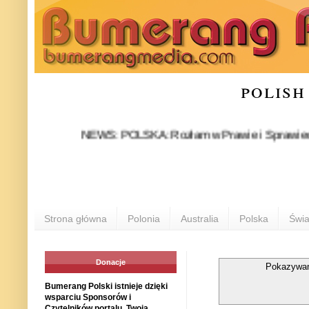
polish
NEWS: POLSKA: Rozłam w Prawie i Sprawiedliwości st
Strona główna
Polonia
Australia
Polska
Świa
Donacje
Pokazywan
Bumerang Polski istnieje dzięki
wsparciu Sponsorów i
Czytelników portalu. Twoja