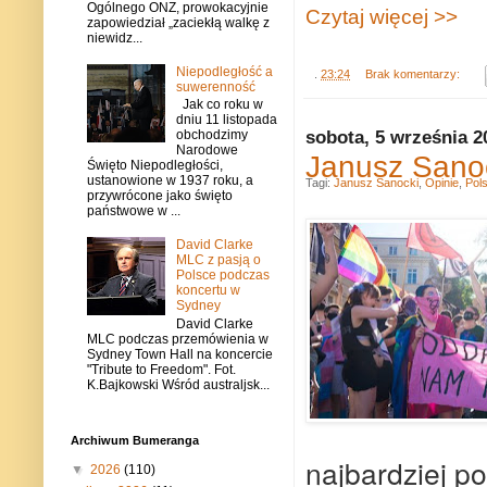
Ogólnego ONZ, prowokacyjnie
Czytaj więcej >>
zapowiedział „zaciekłą walkę z
niewidz...
Niepodległość a
.
23:24
Brak komentarzy:
suwerenność
Jak co roku w
dniu 11 listopada
sobota, 5 września 2
obchodzimy
Narodowe
Janusz Sanoc
Święto Niepodległości,
ustanowione w 1937 roku, a
Tagi:
Janusz Sanocki
,
Opinie
,
Pol
przywrócone jako święto
państwowe w ...
David Clarke
MLC z pasją o
Polsce podczas
koncertu w
Sydney
David Clarke
MLC podczas przemówienia w
Sydney Town Hall na koncercie
"Tribute to Freedom". Fot.
K.Bajkowski Wśród australjsk...
Archiwum Bumeranga
najbardziej p
▼
2026
(110)