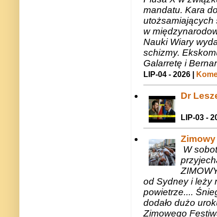
mandatu. Kara do
utożsamiających 
w międzynarodow
Nauki Wiary wyda
schizmy. Ekskomu
Galarretę i Bernar
LIP-04 - 2026 |
Komen
Dr Lesze
LIP-03 - 2
Zimowy 
W sobotę
przyjech
ZIMOWY 
od Sydney i leży 
powietrze.... Śni
dodało dużo uroku
Zimowego Festiwal