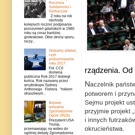
Rocznica
Solidarności i
Gorbaczow
Z roku na rok
obchody
kolejnych rocznic podpisania
porozumień gdańskich w 1980
roku są coraz bardziej
groteskowe. Obie strony sporu,
niczy...
Globalny alfabet,
czyli
podsumowanie
roku 2017
rządzenia. Od
Fot. CC0
domena
publiczna Rok 2017 dobiegł
końca. Rok nazwany przez
N
ac
zelnik państ
arcybiskupa Sydney
Anthonego Fishera "rokiem
potworem i przyna
straszliwym...
Sejmu projekt us
Bojowe,
wirtualne
przyjmie projekt 
Zgromadzenie
Ogóle ONZtu
i innych futrzak
Prezydent USA
Trump,
okrucieństwa.
przemawiając na wideo do
ogólnej debaty Zgromadzenia