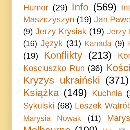
Info
(569)
Humor
(29)
In
Maszczyszyn
(19)
Jan Paweł
Jerzy Krysiak
(19)
(9)
Jerzy
Język
(31)
(16)
Kanada
(9)
Konflikty
(213)
(19)
Ko
Kości
Kosciuszko Run
(36)
Kryzys ukraiński
(371)
Książka
(149)
Kuchnia
Sykulski
(68)
Leszek Wątrób
Marys
Marysia Nowak
(11)
Melbourne
(190)