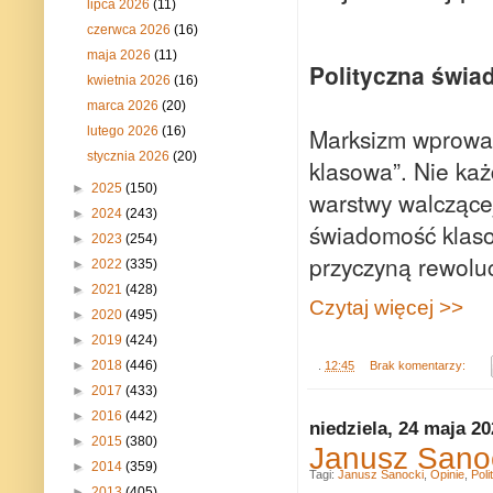
lipca 2026
(11)
czerwca 2026
(16)
maja 2026
(11)
Polityczna świa
kwietnia 2026
(16)
marca 2026
(20)
Marksizm wprowad
lutego 2026
(16)
stycznia 2026
(20)
klasowa”. Nie każ
►
2025
(150)
warstwy walczącej
►
2024
(243)
świadomość klaso
►
2023
(254)
przyczyną rewoluc
►
2022
(335)
►
2021
(428)
Czytaj więcej >>
►
2020
(495)
►
2019
(424)
►
2018
(446)
.
12:45
Brak komentarzy:
►
2017
(433)
►
2016
(442)
niedziela, 24 maja 2
►
2015
(380)
Janusz Sanoc
►
2014
(359)
Tagi:
Janusz Sanocki
,
Opinie
,
Poli
►
2013
(405)