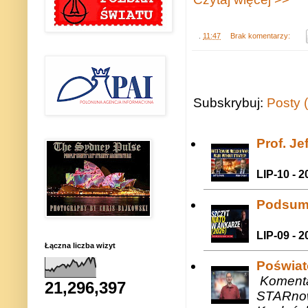
.
11:47
Brak komentarzy:
Subskrybuj:
Posty 
Prof. J
LIP-10 - 2
Podsum
LIP-09 - 2
Łączna liczba wizyt
Poświat
Komenta
21,296,397
STARnow