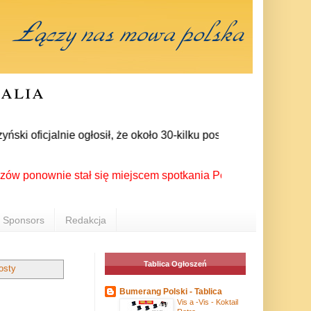
ralia
oficjalnie ogłosił, że około 30-kilku posłów zrezygnowało z c
ownie stał się miejscem spotkania Polonii z całego świata pod
Sponsors
Redakcja
Tablica Ogłoszeń
osty
Bumerang Polski - Tablica
Vis a -Vis - Koktail