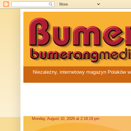
Niezależny, internetowy magazyn Polaków w Au