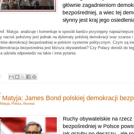
głównie zagadnieniom demokr
bezpośredniej, a wiec tej demo
słynny jest kraj jego osiedleni
of. Matyja analizuje i komentuje w sposób bardzo przystępny najważniejsze
 nacisk położony jest jednak na dylematy polskiej demokracji oraz szanse i
ntów demokracji bezpośredniej w polskim systemie politycznym.
Czym są ini
emokracja bezpośrednia jest bliższa obywatelowi? Czy Polacy dorośli do teg
a udziela odpowiedzi na takie i inne pytania.
y:
1
w Matyja: James Bond polskiej demokracji bezp
 Matyja
,
Polska
,
Wywiad
Ruchy obywatelskie na rzecz
bezpośredniej w Polsce pows
jak grzyby po deszczu , ale r