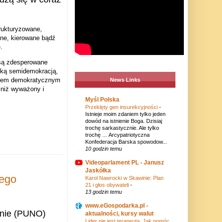
trukturyzowane,
ijne, kierowane bądź
.
są zdesperowane
ską semidemokracją,
esem demokratycznym
News Links
ą niż wyważony i
Myśl Polska
Przeklęty gen insurekcyjności
-
Istnieje moim zdaniem tylko jeden
dowód na istnienie Boga. Dzisiaj
trochę sarkastycznie. Ale tylko
trochę … Arcypatriotyczna
Konfederacja Barska spowodow...
10 godzin temu
Videoparlament PL - Janusz
Jaskółka
iego
Karol Nawrocki w Skawinie: Plan
21 i głos obywateli
-
13 godzin temu
www.eGospodarka.pl -
ynie (PUNO)
aktualności, kursy walut
Lider nie jest terapeutą. Jak pomóc