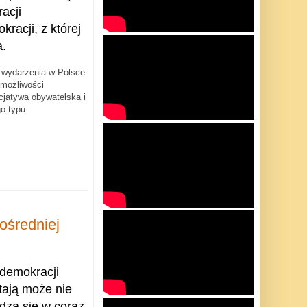
acji
kracji, z której
a.
 wydarzenia w Polsce
 możliwości
cjatywa obywatelska i
o typu
ośredniej
 demokracji
tają może nie
odzą się w coraz