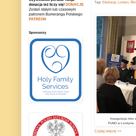
Tagi:
Edukacja
,
Londyn
,
Mir
donacja też liczy się!
DONACJE
Zostań stałym lub czasowym
patronem Bumeranga Polskiego:
PATREON
Sponsorzy
Inauguracja roku 
PUNO w Londynie. 
Czytaj więcej >>