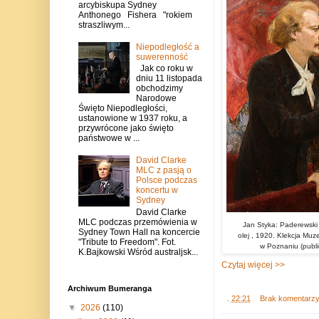
arcybiskupa Sydney
Anthonego Fishera "rokiem
straszliwym...
Niepodległość a
suwerenność
Jak co roku w
dniu 11 listopada
obchodzimy
Narodowe
Święto Niepodległości,
ustanowione w 1937 roku, a
przywrócone jako święto
państwowe w ...
David Clarke
MLC z pasją o
Polsce podczas
koncertu w
Sydney
David Clarke
MLC podczas przemówienia w
Jan Styka: Paderewski
Sydney Town Hall na koncercie
olej , 1920. Klekcja M
"Tribute to Freedom". Fot.
w Poznaniu (publ
K.Bajkowski Wśród australjsk...
Czytaj więcej >>
Archiwum Bumeranga
.
22:21
Brak komentarz
▼
2026
(110)