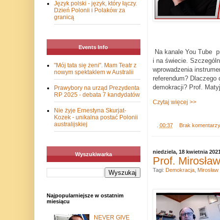
Język polski - język, który łączy.
Dzień Polonii i Polaków za
granicą
Events Info
Na kanale You Tube pr
i na świecie.
Szczególny
"Mój tata się żeni". Mam Teatr z
wprowadzenia instrume
nowym spektaklem w Australii
referendum? Dlaczego d
demokracji?
Prof. Matyj
Prawybory na urząd Prezydenta
RP 2025 - debata 7 kandydatów
Czytaj więcej >>
Nie żyje Ernestyna Skurjat-
Kozek - unikalna postać Polonii
australijskiej
.
00:37
Brak komentarz
niedziela, 18 kwietnia 202
Wyszukiwarka
Prof. Mirosła
Tagi:
Demokracja
,
Mirosław
Najpopularniejsze w ostatnim
miesiącu
NEVER GIVE