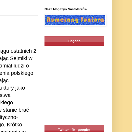
Nasz Magazyn Nastolatków
Pogoda
ągu ostatnich 2
ając Sejmiki w
miał ludzi o
enia polskiego
ając
uktury jako
ństwa
akiego
 stanie brać
ityczno-
o. Krótko
Twitter - fb - google+
owadzenia w