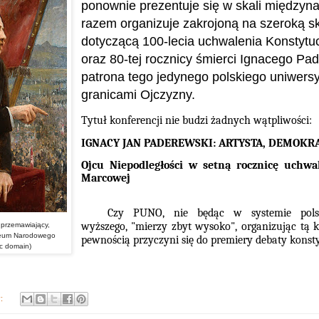
ponownie prezentuje się w skali międzyn
razem organizuje zakrojoną na szeroką sk
dotyczącą 100-lecia uchwalenia Konstytu
oraz 80-tej rocznicy śmierci Ignacego Pa
patrona tego jedynego polskiego uniwers
granicami Ojczyzny.
Tytuł konferencji nie budzi żadnych wątpliwości:
IGNACY JAN PADEREWSKI: ARTYSTA, DEMOKRA
Ojcu Niepodległości w setną rocznicę uchwa
Marcowej
Czy PUNO, nie będąc w systemie polsk
wyższego, "mierzy zbyt wysoko", organizując tą k
 przemawiający,
uzeum Narodowego
pewnością przyczyni się do premiery debaty konst
ic domain)
y: