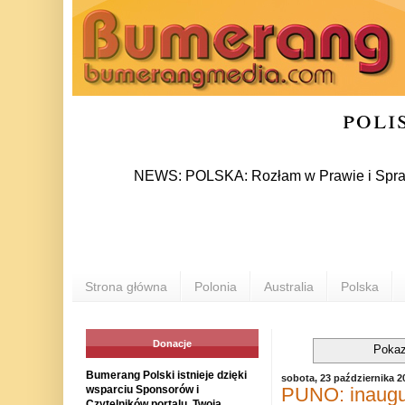
poli
NEWS: POLSKA: Rozłam w Prawie i Sprawiedliwośc
Strona główna
Polonia
Australia
Polska
Donacje
Pokaz
Bumerang Polski istnieje dzięki
sobota, 23 października 2
PUNO: inaugu
wsparciu Sponsorów i
Czytelników portalu. Twoja