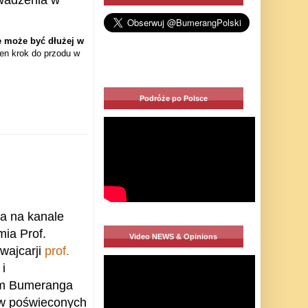
ie może być dłużej w
ten krok do przodu w
Podróże po Polsce
ła na kanale
ia Prof.
Video NEWS & Opinions
wajcarji
prof.
i
kom Bumeranga
nów poświeconych