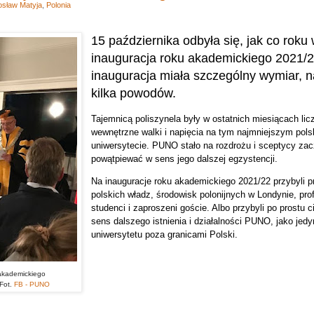
osław Matyja
,
Polonia
15 października odbyła się, jak co roku
inauguracja roku akademickiego 2021/
inauguracja miała szczególny wymiar, na
kilka powodów.
Tajemnicą poliszynela były w ostatnich miesiącach lic
wewnętrzne walki i napięcia na tym najmniejszym pol
uniwersytecie. PUNO stało na rozdrożu i sceptycy zac
powątpiewać w sens jego dalszej egzystencji.
Na inauguracje roku akademickiego 2021/22 przybyli p
polskich władz, środowisk polonijnych w Londynie, prof
studenci i zaproszeni goście. Albo przybyli po prostu c
sens dalszego istnienia i działalności PUNO, jako jed
uniwersytetu poza granicami Polski.
akademickiego
Fot.
FB - PUNO