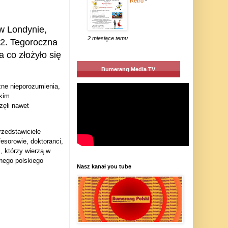
Retro
-
 w Londynie,
2 miesiące temu
22.
Tegoroczna
 co złożyło się
Bumerang Media TV
zne nieporozumienia,
skim
zęli nawet
rzedstawiciele
esorowie, doktoranci,
i, którzy wierzą w
ynego polskiego
Nasz kanał you tube