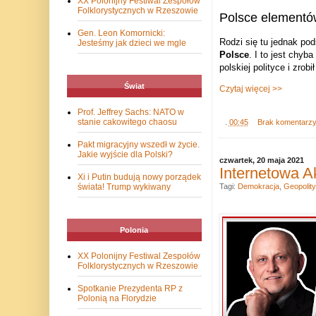
XX Polonijny Festiwal Zespołów
Folklorystycznych w Rzeszowie
Polsce elementó
Gen. Leon Komornicki:
Rodzi się tu jednak pod
Jesteśmy jak dzieci we mgle
Polsce
. I to jest chyb
polskiej polityce i zrob
Świat
Czytaj więcej >>
Prof. Jeffrey Sachs: NATO w
stanie cakowitego chaosu
.
00:45
Brak komentarz
Pakt migracyjny wszedł w życie.
Jakie wyjście dla Polski?
czwartek, 20 maja 2021
Internetowa A
Xi i Putin budują nowy porządek
Tagi:
Demokracja
,
Geopolit
świata! Trump wykiwany
Polonia
XX Polonijny Festiwal Zespołów
Folklorystycznych w Rzeszowie
Spotkanie Prezydenta RP z
Polonią na Florydzie