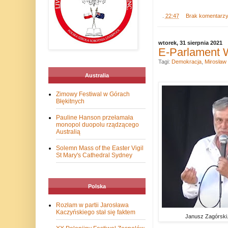
.
22:47
Brak komentarz
wtorek, 31 sierpnia 2021
E-Parlament 
Tagi:
Demokracja
,
Mirosław
Australia
Zimowy Festiwal w Górach
Błękitnych
Pauline Hanson przełamała
monopol duopolu rządzącego
Australią
Solemn Mass of the Easter Vigil
St Mary's Cathedral Sydney
Polska
Rozłam w partii Jarosława
Kaczyńskiego stał się faktem
Janusz Zagórski.