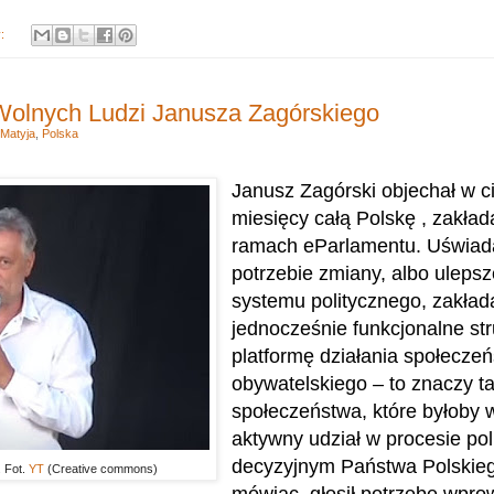
y:
Wolnych Ludzi Janusza Zagórskiego
 Matyja
,
Polska
Janusz Zagórski objechał w ci
miesięcy całą Polskę , zakład
ramach eParlamentu. Uświada
potrzebie zmiany, albo ulepsz
systemu politycznego, zakład
jednocześnie funkcjonalne str
platformę działania społecze
obywatelskiego – to znaczy t
społeczeństwa, które byłoby w
aktywny udział w procesie pol
decyzyjnym Państwa Polskieg
 Fot.
YT
(Creative commons)
mówiąc, głosił potrzebę wpr