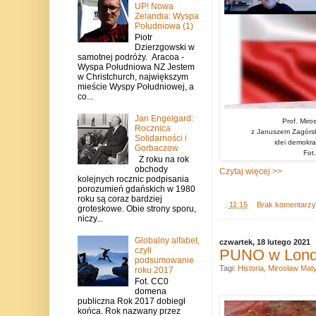
UP! Nowa
Zelandia: Wyspa
Południowa (1)
Piotr
Dzierzgowski w
samotnej podróży. Aracoa -
Wyspa Południowa NZ Jestem
w Christchurch, największym
mieście Wyspy Południowej, a
co...
Jan Engelgard:
Prof. Mir
Rocznica
z Januszem Zagórs
Solidarności i
idei demokra
Gorbaczow
Fot
Z roku na rok
obchody
Czytaj więcej >>
kolejnych rocznic podpisania
porozumień gdańskich w 1980
roku są coraz bardziej
.
11:15
Brak komentarz
groteskowe. Obie strony sporu,
niczy...
Globalny alfabet,
czwartek, 18 lutego 2021
czyli
PUNO w Londyn
podsumowanie
Tagi:
Historia
,
Mirosław Maty
roku 2017
Fot. CC0
domena
publiczna Rok 2017 dobiegł
końca. Rok nazwany przez