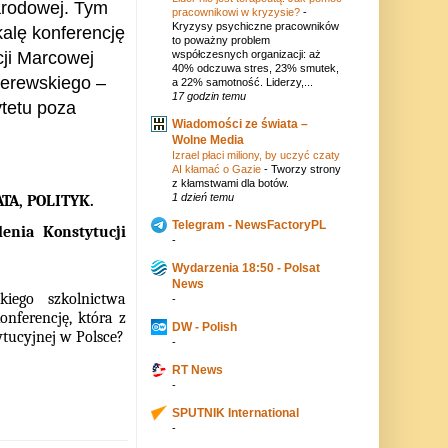
arodowej. Tym
pracownikowi w kryzysie?
-
Kryzysy psychiczne pracowników
alę konferencję
to poważny problem
współczesnych organizacji: aż
cji Marcowej
40% odczuwa stres, 23% smutek,
derewskiego –
a 22% samotność. Liderzy,...
17 godzin temu
ytetu poza
Wiadomości ze świata –
Wolne Media
Izrael płaci miliony, by uczyć czaty
AI kłamać o Gazie
-
Tworzy strony
z kłamstwami dla botów.
1 dzień temu
TA, POLITYK.
Telegram - NewsFactoryPL
lenia Konstytucji
-
Wydarzenia 18:50 - Polsat
News
iego szkolnictwa
-
onferencję, która z
DW - Polish
ytucyjnej w Polsce?
-
RT News
-
SPUTNIK International
-