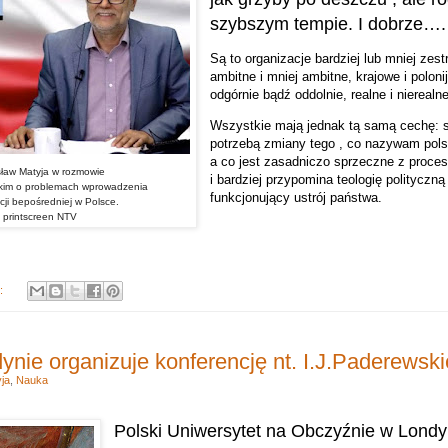
szybszym tempie. I dobrze….
Są to organizacje bardziej lub mniej zes
ambitne i mniej ambitne, krajowe i polon
odgórnie bądź oddolnie, realne i nierealne
Wszystkie mają jednak tą samą cechę: 
potrzebą zmiany tego , co nazywam pol
a co jest zasadniczo sprzeczne z proc
osław Matyja w rozmowie
i bardziej przypomina teologię polityczn
kim o problemach wprowadzenia
funkcjonujący ustrój państwa.
cji bepośredniej w Polsce.
. printscreen NTV
y:
ie organizuje konferencję nt. I.J.Paderewsk
ja
,
Nauka
Polski Uniwersytet na Obczyźnie w Lond