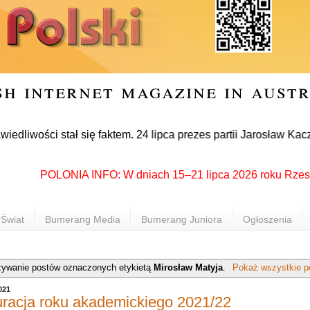
sh internet magazine in aust
i stał się faktem. 24 lipca prezes partii Jarosław Kaczyński 
POLONIA INFO: W dniach 15–21 lipca 2026 roku Rzeszów pon
Świat
Bumerang Media
Bumerang Juniora
Ogłoszenia
ywanie postów oznaczonych etykietą
Mirosław Matyja
.
Pokaż wszystkie p
021
racja roku akademickiego 2021/22