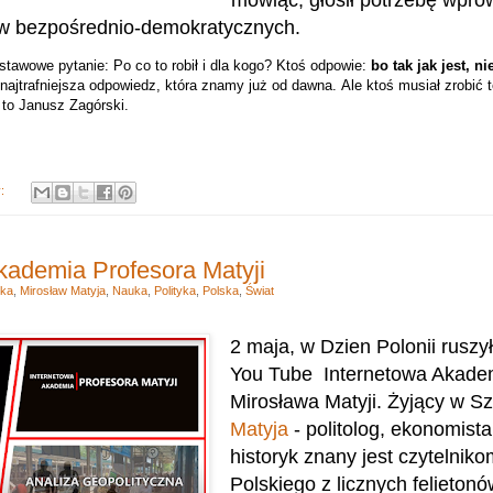
w bezpośrednio-demokratycznych.
stawowe pytanie: Po co to robił i dla kogo? Ktoś odpowie:
bo tak jak jest, n
a najtrafniejsza odpowiedz, która znamy już od dawna.
Ale ktoś musiał zrobić 
ił to Janusz Zagórski.
y:
kademia Profesora Matyji
yka
,
Mirosław Matyja
,
Nauka
,
Polityka
,
Polska
,
Świat
2 maja, w Dzien Polonii ruszy
You Tube
Internetowa Akadem
Mirosława Matyji. Żyjący w Sz
Matyja
-
politolog, ekonomista 
historyk
znany jest czytelni
Polskiego z licznych felieto