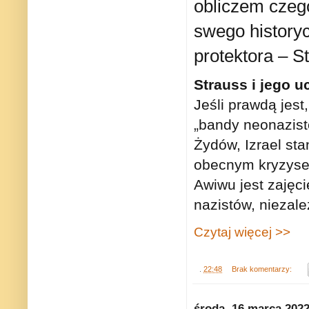
obliczem czego
swego history
protektora – S
Strauss i jego u
Jeśli prawdą jest
„bandy neonazist
Żydów, Izrael st
obecnym kryzysem
Awiwu jest zajęc
nazistów, niezal
Czytaj więcej >>
.
22:48
Brak komentarzy:
środa, 16 marca 202