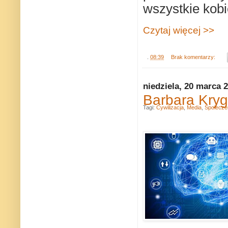
wszystkie kobie
Czytaj więcej >>
.
08:39
Brak komentarzy:
niedziela, 20 marca 
Barbara Kryg
Tagi:
Cywilizacja
,
Media
,
Społecze