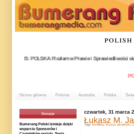
polish
NEWS: POLSKA: Rozłam w Prawie i Sprawiedliwości stał się fakt
POLONI
Strona główna
Polonia
Australia
Polska
Świa
czwartek, 31 marca 
Donacje
Łukasz M. Ja
Bumerang Polski istnieje dzięki
Tagi:
Konflikty
,
Kryzys ukraiński
,
O
wsparciu Sponsorów i
Czytelników portalu. Twoja