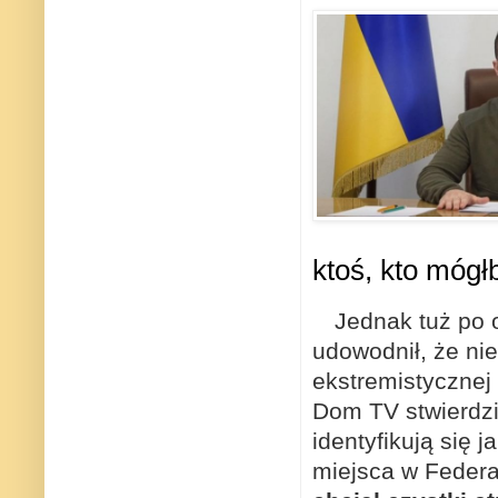
ktoś, kto mógł
Jednak tuż po o
udowodnił, że nie
ekstremistycznej
Dom TV stwierdził
identyfikują się 
miejsca w Federac