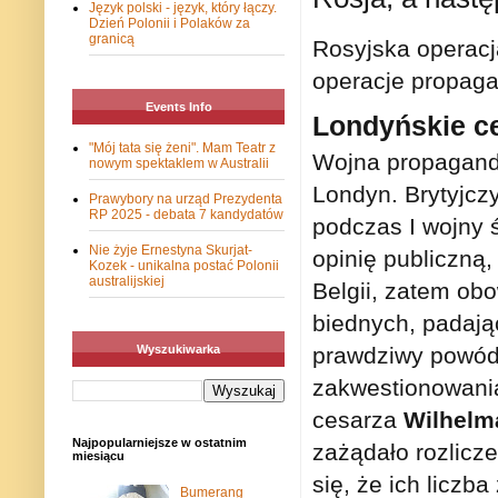
Język polski - język, który łączy.
Dzień Polonii i Polaków za
granicą
Rosyjska operacj
operacje propaga
Events Info
Londyńskie c
"Mój tata się żeni". Mam Teatr z
Wojna propagand
nowym spektaklem w Australii
Londyn. Brytyjczy
Prawybory na urząd Prezydenta
RP 2025 - debata 7 kandydatów
podczas I wojny 
Nie żyje Ernestyna Skurjat-
opinię publiczną
Kozek - unikalna postać Polonii
australijskiej
Belgii, zatem ob
biednych, padając
prawdziwy powód,
Wyszukiwarka
zakwestionowania
cesarza
Wilhelma
Najpopularniejsze w ostatnim
zażądało rozlicze
miesiącu
się, że ich liczb
Bumerang