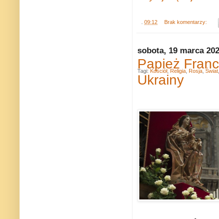
.
09:12
Brak komentarzy:
sobota, 19 marca 20
Papież Franc
Tagi:
Kościół
,
Religia
,
Rosja
,
Świat
Ukrainy