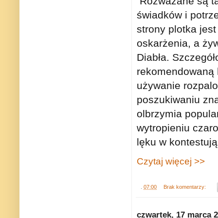
Rozważane są tam
świadków i potrze
strony plotka je
oskarżenia, a ży
Diabła. Szczegó
rekomendowaną ko
używanie rozpalo
poszukiwaniu znak
olbrzymia popula
wytropieniu czar
lęku w kontestuj
Czytaj więcej >>
.
07:00
Brak komentarzy:
czwartek, 17 marca 