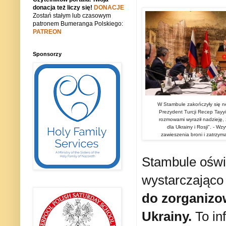
donacja też liczy się!
DONACJE
Zostań stałym lub czasowym
patronem Bumeranga Polskiego:
PATREON
Sponsorzy
Prezydent Turcji Recep Tayy
rozmowami wyraził nadzieję,
dla Ukrainy i Rosji". - W
zawieszenia broni i zatrzyman
Stambule oświ
wystarczająco
do zorganizo
Ukrainy.
To in