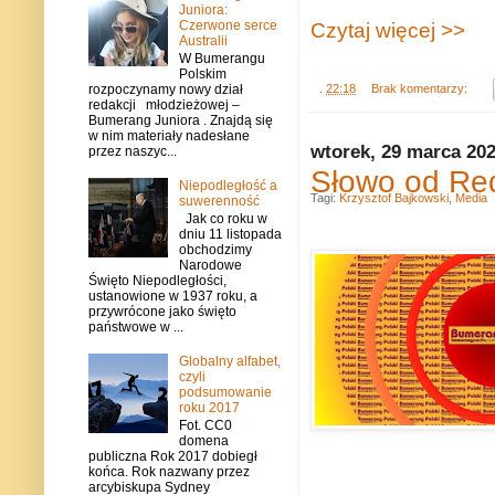
Juniora:
Czerwone serce
Czytaj więcej >>
Australii
W Bumerangu
Polskim
.
22:18
Brak komentarzy:
rozpoczynamy nowy dział
redakcji młodzieżowej –
Bumerang Juniora . Znajdą się
w nim materiały nadesłane
wtorek, 29 marca 20
przez naszyc...
Słowo od Red
Niepodległość a
Tagi:
Krzysztof Bajkowski
,
Media
suwerenność
Jak co roku w
dniu 11 listopada
obchodzimy
Narodowe
Święto Niepodległości,
ustanowione w 1937 roku, a
przywrócone jako święto
państwowe w ...
Globalny alfabet,
czyli
podsumowanie
roku 2017
Fot. CC0
domena
publiczna Rok 2017 dobiegł
końca. Rok nazwany przez
arcybiskupa Sydney