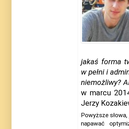
jakaś forma t
w pełni i admi
niemożliwy? Al
w marcu 2014
Jerzy Kozaki
Powyższe słowa, j
napawać optymi