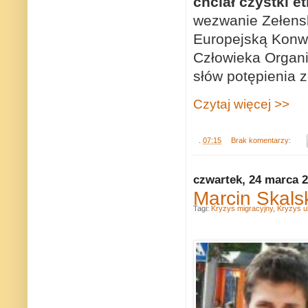
chciał czystki e
wezwanie Zełensk
Europejską Konw
Człowieka Organi
słów potępienia 
Czytaj więcej >>
.
07:15
Brak komentarzy:
czwartek, 24 marca 
Marcin Skals
Tagi:
Kryzys migracyjny
,
Kryzys u