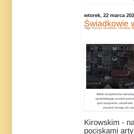
wtorek, 22 marca 20
Świadkowie w
Tagi:
Kryzys ukraiński
,
Ukraina
,
W
Wiele kompleksów mieszkal
wystrzeliwując pociski prze
tych budynków, ukraińskie s
utrudnić dostęp do mia
Kirowskim - na
pociskami artyl