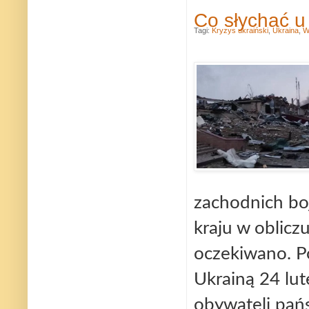
Co słychać u
Tagi:
Kryzys ukraiński
,
Ukraina
,
W
zachodnich boj
kraju w oblicz
oczekiwano. P
Ukrainą 24 lu
obywateli pań