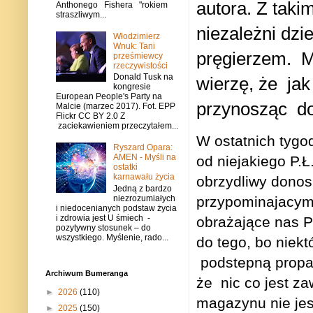
autora. Z taki
Anthonego Fishera "rokiem
straszliwym...
niezależni dzi
Włodzimierz
Wnuk: Tani
pręgierzem. M
prześmiewcy
rzeczywistości
Donald Tusk na
wierzę, że ja
kongresie
European People's Party na
przynosząc d
Malcie (marzec 2017). Fot. EPP
Flickr CC BY 2.0 Z
zaciekawieniem przeczytałem...
W ostatnich tygod
Ryszard Opara:
AMEN - Myśli na
od niejakiego P.
ostatki
karnawału życia
obrzydliwy donos
Jedną z bardzo
niezrozumiałych
przypominajacym 
i niedocenianych podstaw życia
i zdrowia jest U śmiech -
obrażające nas P
pozytywny stosunek – do
wszystkiego. Myślenie, rado...
do tego, bo niek
podstepną propa
Archiwum Bumeranga
że nic co jest z
►
2026
(110)
magazynu nie je
►
2025
(150)