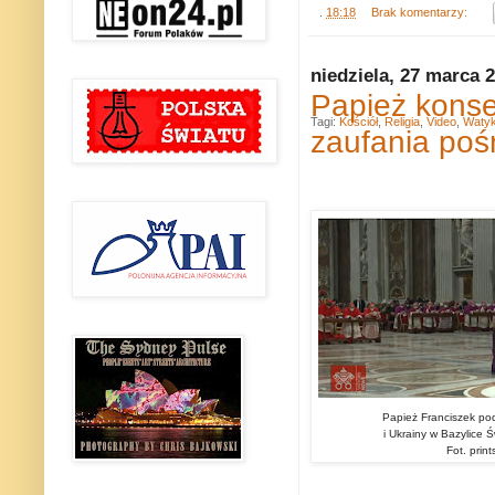
.
18:18
Brak komentarzy:
niedziela, 27 marca 
Papież konse
Tagi:
Kościół
,
Religia
,
Video
,
Waty
zaufania pośr
Papież Franciszek pod
i Ukrainy w Bazylice 
Fot. prin