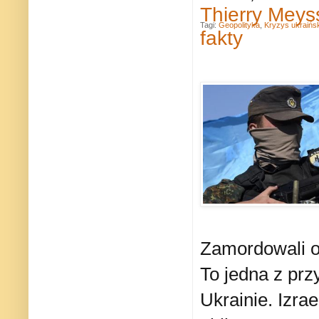
Thierry Meys
Tagi:
Geopolityka
,
Kryzys ukraińsk
fakty
Zamordowali on
To jedna z prz
Ukrainie. Izra