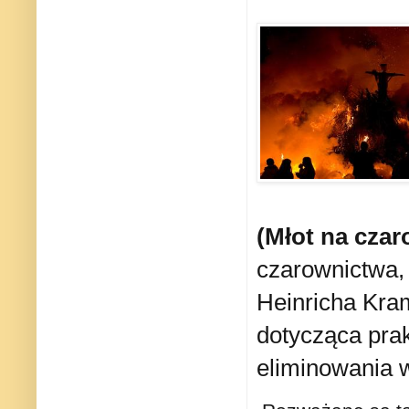
(Młot na czar
czarownictwa,
Heinricha Kram
dotycząca pra
eliminowania 