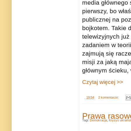
media głównego ś
pierwszy, bo właś
publicznej na po
bojkotem. Takie 
telewizyjnych już
zadaniem w teori
zajmują się racz
misji za jaką maj
głównym ścieku, 
Czytaj więcej >>
.
19:54
2 komentarze:
Prawa rasowe
Tagi:
Demokracja
,
Kryzys ukraińs