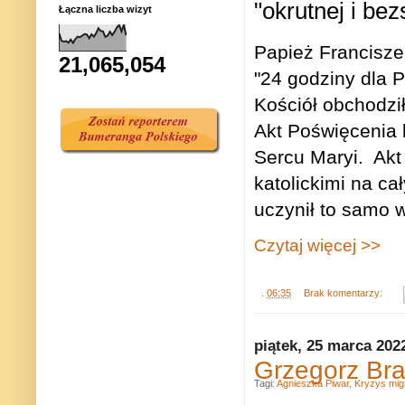
"okrutnej i be
Łączna liczba wizyt
Papież Francisz
21,065,054
"24 godziny dla P
Kościół obchodził
Akt Poświęcenia 
Sercu Maryi.‎ Ak
katolickimi na ca
uczynił to samo w
Czytaj więcej >>
.
06:35
Brak komentarzy:
piątek, 25 marca 202
Grzegorz Br
Tagi:
Agnieszka Piwar
,
Kryzys mig