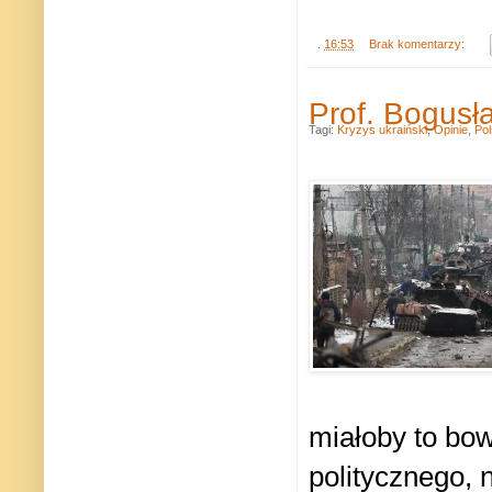
.
16:53
Brak komentarzy:
Prof. Bogusł
Tagi:
Kryzys ukraiński
,
Opinie
,
Po
miałoby to bow
politycznego, 