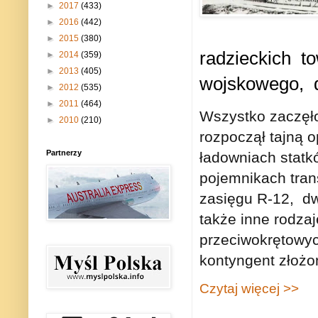
►
2017
(433)
►
2016
(442)
►
2015
(380)
radzieckich to
►
2014
(359)
►
2013
(405)
wojskowego, d
►
2012
(535)
►
2011
(464)
Wszystko zaczęło
►
2010
(210)
rozpoczął tajną 
Partnerzy
ładowniach statk
pojemnikach tran
zasięgu R-12, dw
także inne rodza
przeciwokrętowyc
kontyngent złożon
Czytaj więcej >>