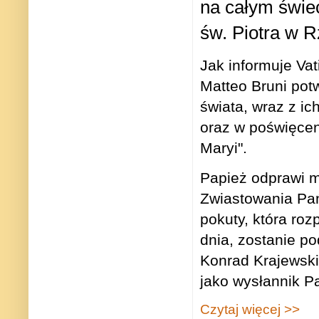
na całym świe
św. Piotra w 
‎Jak informuje Va
Matteo Bruni potw
świata, wraz z ic
oraz w poświęcen
Maryi".‎
Papież odprawi m
Zwiastowania Pańs
pokuty, która ro
dnia, zostanie p
Konrad Krajewski
jako wysłannik Pa
Czytaj więcej >>