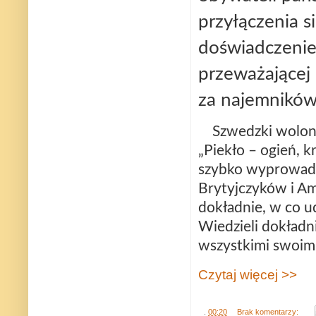
przyłączenia s
doświadczenie
przeważającej 
za najemnikó
Szwedzki wolont
„Piekło – ogień, k
szybko wyprowadz
Brytyjczyków i Am
dokładnie, w co ud
Wiedzieli dokładni
wszystkimi swoimi
Czytaj więcej >>
.
00:20
Brak komentarzy: