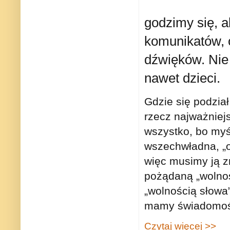
godzimy się, 
komunikatów, 
dźwięków. Nie 
nawet dzieci.
Gdzie się podzia
rzecz najważniejs
wszystko, bo myśl
wszechwładna, „o
więc musimy ją z
pożądaną „wolnośc
„wolnością słowa”
mamy świadomośc
Czytaj więcej >>