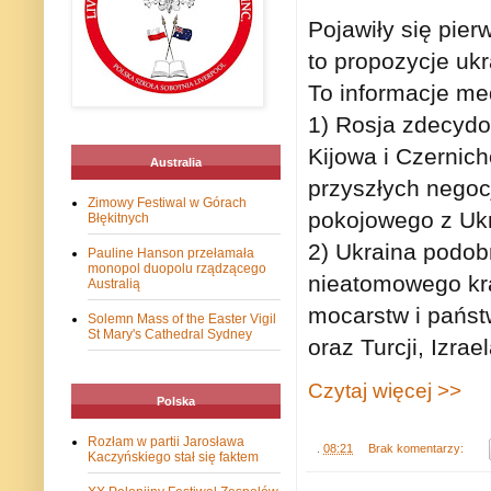
Pojawiły się pie
to propozycje ukr
To informacje me
1) Rosja zdecydo
Kijowa i Czernic
Australia
przyszłych negoc
Zimowy Festiwal w Górach
pokojowego z Ukr
Błękitnych
2) Ukraina podobn
Pauline Hanson przełamała
monopol duopolu rządzącego
nieatomowego kra
Australią
mocarstw i państ
Solemn Mass of the Easter Vigil
St Mary's Cathedral Sydney
oraz Turcji, Izra
Czytaj więcej >>
Polska
Rozłam w partii Jarosława
.
08:21
Brak komentarzy:
Kaczyńskiego stał się faktem