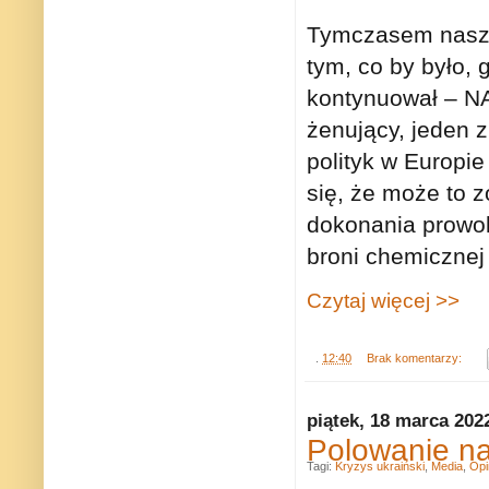
Tymczasem nasz 
tym, co by było,
kontynuował – NA
żenujący, jeden 
polityk w Europi
się, że może to 
dokonania prowoka
broni chemicznej 
Czytaj więcej >>
.
12:40
Brak komentarzy:
piątek, 18 marca 202
Polowanie na
Tagi:
Kryzys ukraiński
,
Media
,
Opi