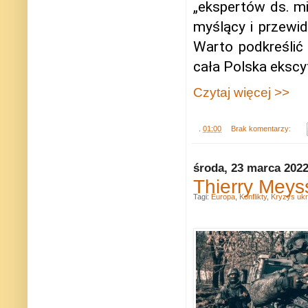
„ekspertów ds. mi
myślący i przewid
Warto podkreślić
cała Polska ekscy
Czytaj więcej >>
.
01:00
Brak komentarzy:
środa, 23 marca 202
Thierry Meys
Tagi:
Europa
,
Konflikty
,
Kryzys ukr