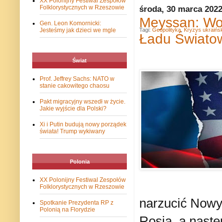
XX Polonijny Festiwal Zespołów
Folklorystycznych w Rzeszowie
środa, 30 marca 202
Meyssan: Wo
Gen. Leon Komornicki:
Jesteśmy jak dzieci we mgle
Tagi:
Geopolityka
,
Kryzys ukraińsk
Ładu Świato
Świat
Prof. Jeffrey Sachs: NATO w
stanie cakowitego chaosu
Pakt migracyjny wszedł w życie.
Jakie wyjście dla Polski?
Xi i Putin budują nowy porządek
świata! Trump wykiwany
Polonia
XX Polonijny Festiwal Zespołów
Folklorystycznych w Rzeszowie
narzucić Nowy
Spotkanie Prezydenta RP z
Polonią na Florydzie
Rosja, a nastę