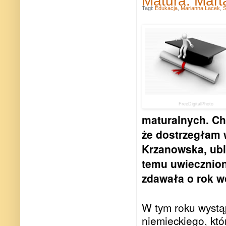
Matura: Mart
Tagi:
Edukacja
,
Marianna Łacek
,
FreeDigitalPhoto
maturalnych. Cho
że dostrzegłam 
Krzanowska, ubi
temu uwieczniona
zdawała o rok w
W tym roku wystą
niemieckiego, kt