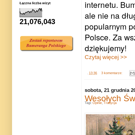
internetu. Bum
Łączna liczba wizyt
ale nie na dłu
21,076,043
popularnym por
Polsce. Za ws
dziękujemy!
Czytaj więcej >>
.
13:36
3 komentarze:
sobota, 21 grudnia 2
Wesołych Św
Tagi:
Opinie
,
Tradycja