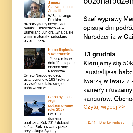
bożonarodzeni
Juniora:
Czerwone serce
Australii
W Bumerangu
Szef wyprawy Men
Polskim
rozpoczynamy nowy dział
opisuje dni podr
redakcji młodzieżowej –
Bumerang Juniora . Znajdą się
Narodzenia w Cai
w nim materiały nadesłane
przez naszyc...
Niepodległość a
13 grudnia
suwerenność
Jak co roku w
Kierujemy się 50
dniu 11 listopada
obchodzimy
"australijska bab
Narodowe
Święto Niepodległości,
twarzą w twarz z 
ustanowione w 1937 roku, a
przywrócone jako święto
kamery i ruszamy 
państwowe w ...
kangurów. Obchod
Globalny alfabet,
czyli
podsumowanie
Czytaj więcej >>
roku 2017
Fot. CC0
domena
.
11:44
Brak komentarzy:
publiczna Rok 2017 dobiegł
końca. Rok nazwany przez
arcybiskupa Sydney