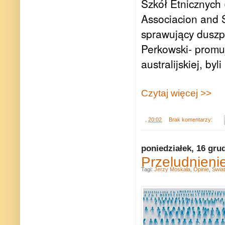
Szkół Etnicznych
Associacion and 
sprawujący duszp
Perkowski- promu
australijskiej, by
Czytaj więcej >>
.
20:02
Brak komentarzy:
poniedziałek, 16 gru
Przeludnieni
Tagi:
Jerzy Moskała
,
Opinie
,
Świat