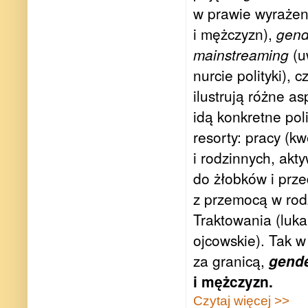
w prawie wyrażen
i mężczyzn),
gend
mainstreaming
(u
nurcie polityki), c
ilustrują różne a
idą konkretne pol
resorty: pracy (k
i rodzinnych, akt
do żłobków i prze
z przemocą w rod
Traktowania (luka
ojcowskie). Tak w 
za granicą,
gend
i mężczyzn.
Czytaj więcej >>