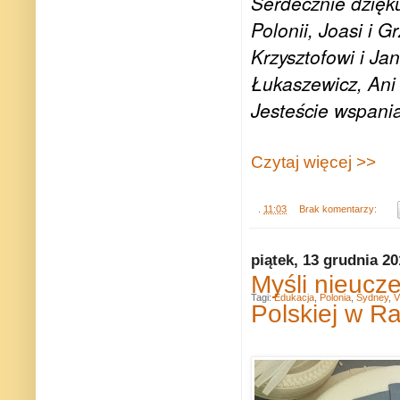
Serdecznie dzięk
Polonii, Joasi i 
Krzysztofowi i J
Łukaszewicz, Ani 
Jesteście wspania
Czytaj więcej >>
.
11:03
Brak komentarzy:
piątek, 13 grudnia 2
Myśli nieucze
Tagi:
Edukacja
,
Polonia
,
Sydney
,
V
Polskiej w R