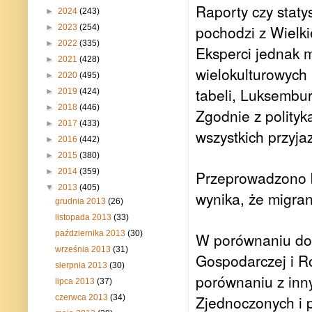
Raporty czy staty
►
2024
(243)
pochodzi z Wielkie
►
2023
(254)
►
2022
(335)
Eksperci jednak m
►
2021
(428)
wielokulturowych 
►
2020
(495)
tabeli, Luksembu
►
2019
(424)
►
2018
(446)
Zgodnie z polityk
►
2017
(433)
wszystkich przyja
►
2016
(442)
►
2015
(380)
►
2014
(359)
Przeprowadzono b
▼
2013
(405)
wynika, że migran
grudnia 2013
(26)
listopada 2013
(33)
października 2013
(30)
W porównaniu do 
września 2013
(31)
Gospodarczej i R
sierpnia 2013
(30)
porównaniu z inny
lipca 2013
(37)
Zjednoczonych i p
czerwca 2013
(34)