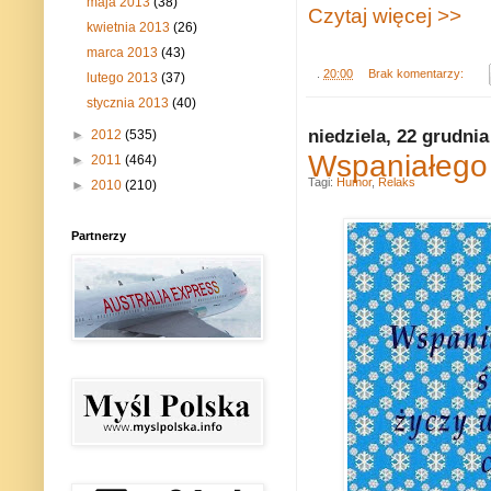
maja 2013
(38)
Czytaj więcej >>
kwietnia 2013
(26)
marca 2013
(43)
.
20:00
Brak komentarzy:
lutego 2013
(37)
stycznia 2013
(40)
niedziela, 22 grudnia
►
2012
(535)
Wspaniałego
►
2011
(464)
Tagi:
Humor
,
Relaks
►
2010
(210)
Partnerzy