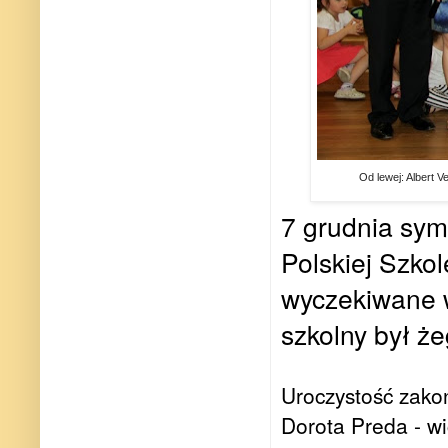
Od lewej: Albert V
7 grudnia sym
Polskiej Szkol
wyczekiwane 
szkolny był ż
Uroczystość zakoń
Dorota Preda - w