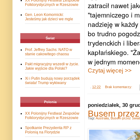
XX Polonijny Festiwal Zespołów
zatracił nawet ja
Folklorystycznych w Rzeszowie
"tajemniczego i m
Gen. Leon Komornicki:
Jesteśmy jak dzieci we mgle
nadzieję w każdy 
bo trudno pogodz
Świat
trydenckich i lib
Prof. Jeffrey Sachs: NATO w
kapłańskiego. "Ża
stanie cakowitego chaosu
w jednym momenci
Pakt migracyjny wszedł w życie.
Jakie wyjście dla Polski?
Czytaj więcej >>
Xi i Putin budują nowy porządek
świata! Trump wykiwany
.
12:22
Brak komentarzy:
Polonia
poniedziałek, 30 gru
Busem przez 
XX Polonijny Festiwal Zespołów
Folklorystycznych w Rzeszowie
Tagi:
Australia
,
Busem przez Świat
Spotkanie Prezydenta RP z
Polonią na Florydzie