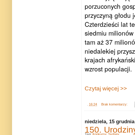
porzuconych gospo
przyczyn
głodu j
ą
Czterdzieści lat 
siedmiu milion
w 
ó
tam aż 37 milion
ó
niedalekiej przys
krajach afrykański
wzrost populacji.
Czytaj więcej >>
.
16:24
Brak komentarzy:
niedziela, 15 grudnia
150. Urodzin
Tagi:
Konkursy
,
Sydney