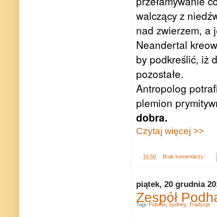
przełamywanie co
walczący z niedź
nad zwierzem, a je
Neandertal kreow
by podkreślić, iż
pozostałe.
Antropolog potra
plemion prymityw
dobra.
Czytaj więcej >>
.
16:50
Brak komentarzy:
piątek, 20 grudnia 2
Zespół Podha
Tagi:
Polonia
,
Sydney
,
Tradycja