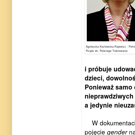
Agnieszka Kozłowska-Rajewicz - Peł
Rządu ds. Równego Traktowania
i próbuje udowad
dzieci, dowolno
Ponieważ samo o
nieprawdziwych 
a jedynie nieuz
W dokumentach
pojęcie
gender
na