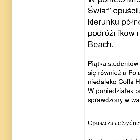
Świat” opuści
kierunku półn
podróżników 
Beach.
Piątka studentów 
się również u Po
niedaleko Coffs 
W poniedziałek p
sprawdzony w wa
Opuszczając Sydne