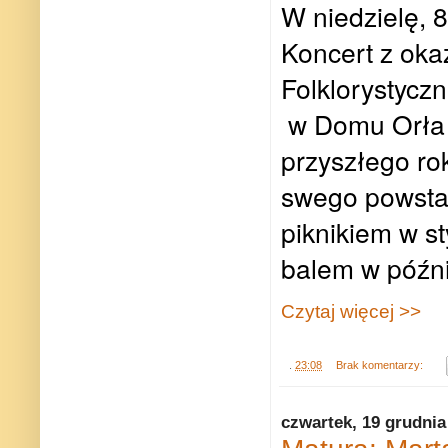
W niedzielę, 8
Koncert z
oka
Folklorystyc
w Domu Orła
przyszłego ro
swego
powsta
piknikiem w s
balem w późnie
Czytaj więcej >>
.
23:08
Brak komentarzy:
czwartek, 19 grudnia