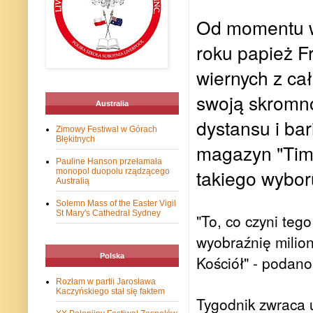
Od momentu w
roku papież F
wiernych z cał
swoją skromn
Australia
dystansu i ba
Zimowy Festiwal w Górach
Błękitnych
magazyn "Tim
Pauline Hanson przełamała
takiego wybor
monopol duopolu rządzącego
Australią
Solemn Mass of the Easter Vigil
St Mary's Cathedral Sydney
"To, co czyni teg
wyobraźnię milionó
Polska
Kościół" - podan
Rozłam w partii Jarosława
Kaczyńskiego stał się faktem
Tygodnik zwraca 