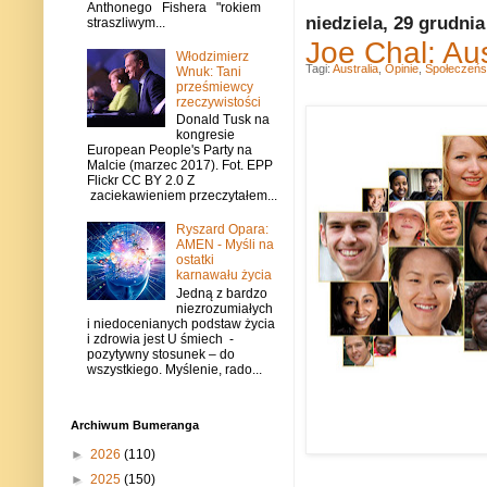
Anthonego Fishera "rokiem
niedziela, 29 grudnia
straszliwym...
Joe Chal: Aus
Włodzimierz
Tagi:
Australia
,
Opinie
,
Społeczeńs
Wnuk: Tani
prześmiewcy
rzeczywistości
Donald Tusk na
kongresie
European People's Party na
Malcie (marzec 2017). Fot. EPP
Flickr CC BY 2.0 Z
zaciekawieniem przeczytałem...
Ryszard Opara:
AMEN - Myśli na
ostatki
karnawału życia
Jedną z bardzo
niezrozumiałych
i niedocenianych podstaw życia
i zdrowia jest U śmiech -
pozytywny stosunek – do
wszystkiego. Myślenie, rado...
Archiwum Bumeranga
►
2026
(110)
►
2025
(150)