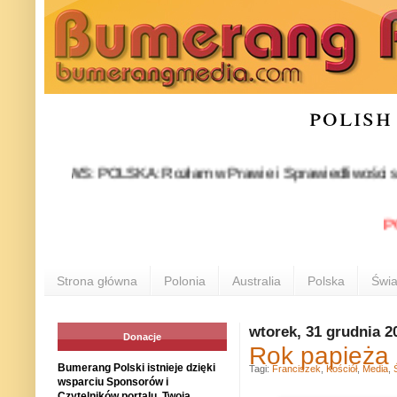
polish
NEWS: POLSKA: Rozłam w Prawie i Sprawiedliwości stał się fak
POLONI
Strona główna
Polonia
Australia
Polska
Świa
wtorek, 31 grudnia 2
Donacje
Rok papieża 
Bumerang Polski istnieje dzięki
Tagi:
Franciszek
,
Kościół
,
Media
,
wsparciu Sponsorów i
Czytelników portalu. Twoja