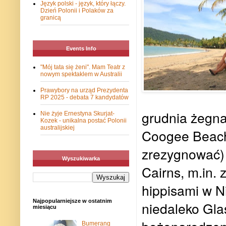
Język polski - język, który łączy.
Dzień Polonii i Polaków za
granicą
Events Info
"Mój tata się żeni". Mam Teatr z
nowym spektaklem w Australii
Prawybory na urząd Prezydenta
RP 2025 - debata 7 kandydatów
grudnia żegna
Nie żyje Ernestyna Skurjat-
Kozek - unikalna postać Polonii
australijskiej
Coogee Beach,
zrezygnować) 
Wyszukiwarka
Cairns, m.in.
hippisami w 
Najpopularniejsze w ostatnim
niedaleko Gl
miesiącu
Bumerang