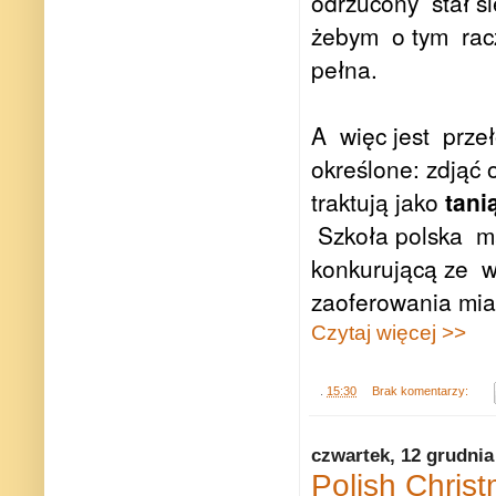
odrzucony
stał 
żebym
o tym
rac
pełna.
A
więc jest
prze
określone: zdjąć
traktują jako
tani
Szkoła polska
m
konkurującą ze
w
zaoferowania mia
Czytaj więcej >>
.
15:30
Brak komentarzy:
czwartek, 12 grudnia
Polish Christ