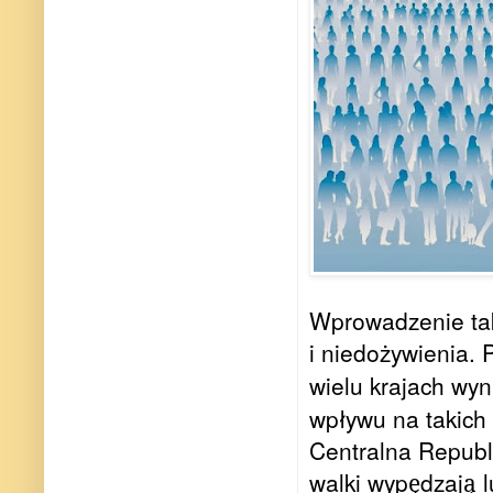
Wprowadzenie tak
i niedożywienia. 
wielu krajach wy
wpływu na takich 
Centralna Republi
walki wyp
dzaj
l
ę
ą