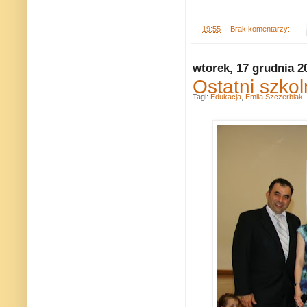
.
19:55
Brak komentarzy:
wtorek, 17 grudnia 2
Ostatni szko
Tagi:
Edukacja
,
Emila Szczerbiak
,