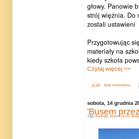
głowy. Panowie by
strój więźnia. Do
zostali ustawieni
Przygotowując się
materiały na szko
kiedy szkoła pows
Czytaj więcej >>
.
12:08
Brak komentarzy:
sobota, 14 grudnia 2
'Busem przez
Tagi:
Australia
,
Busem przez Świat