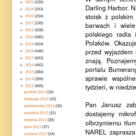
►
2025
(150)
Darling Harbor. 
►
2024
(243)
stoisk z polskim
►
2023
(254)
barwach i wiele
►
2022
(335)
►
2021
(428)
polskiego radia
►
2020
(495)
Polaków. Okazuje
►
2019
(424)
przed wyjazdem s
►
2018
(446)
znają. Poznajem
►
2017
(433)
►
2016
(442)
portalu Bumerang
►
2015
(380)
sprawie wspólne
►
2014
(359)
tydzień, w niedz
▼
2013
(405)
grudnia 2013
(26)
listopada 2013
(33)
Pan Janusz zab
października 2013
(30)
dostajemy mikro
września 2013
(31)
sierpnia 2013
(30)
olbrzymiemu tłum
lipca 2013
(37)
NAREL zaprasza 
czerwca 2013
(34)