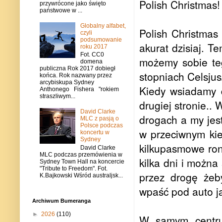
Polish Christmas!
przywrócone jako święto
państwowe w ...
Globalny alfabet,
Polish Christmas 
czyli
podsumowanie
akurat dzisiaj. 
roku 2017
Fot. CC0
możemy sobie te
domena
publiczna Rok 2017 dobiegł
stopniach Celsjus
końca. Rok nazwany przez
arcybiskupa Sydney
Kiedy wsiadamy 
Anthonego Fishera "rokiem
straszliwym...
drugiej stronie..
David Clarke
drogach a my jes
MLC z pasją o
Polsce podczas
w przeciwnym kie
koncertu w
Sydney
kilkupasmowe rond
David Clarke
MLC podczas przemówienia w
kilka dni i można
Sydney Town Hall na koncercie
"Tribute to Freedom". Fot.
przez drogę żeb
K.Bajkowski Wśród australjsk...
wpaść pod auto j
Archiwum Bumeranga
►
2026
(110)
W samym centrum