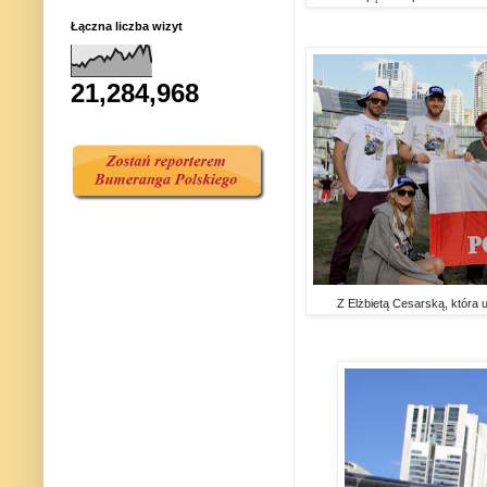
Łączna liczba wizyt
21,284,968
Z Elżbietą Cesarską, która u