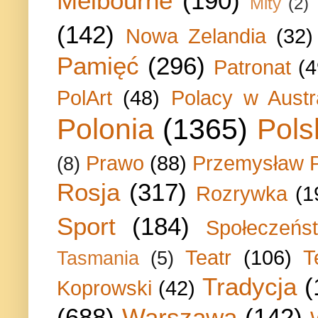
Melbourne
(190)
Mity
(2)
(142)
Nowa Zelandia
(32)
Pamięć
(296)
Patronat
(4
PolArt
(48)
Polacy w Austra
Polonia
(1365)
Pols
Prawo
(88)
Przemysław P
(8)
Rosja
(317)
Rozrywka
(1
Sport
(184)
Społeczeńs
Teatr
(106)
T
Tasmania
(5)
Tradycja
(
Koprowski
(42)
(688)
Warszawa
(142)