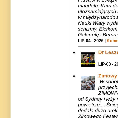
mandatu. Kara do
utożsamiających 
w międzynarodow
Nauki Wiary wyda
schizmy. Ekskomu
Galarretę i Bernar
LIP-04 - 2026 |
Komen
Dr Lesze
LIP-03 - 2
Zimowy 
W sobotę
przyjech
ZIMOWY 
od Sydney i leży 
powietrze.... Śni
dodało dużo uroku
Zimowego Festiwal