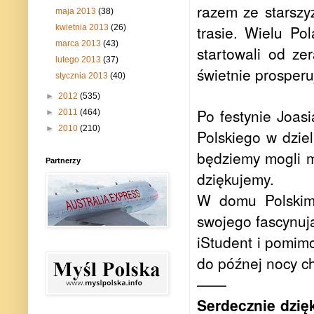
razem ze starszy
maja 2013
(38)
trasie. Wielu Po
kwietnia 2013
(26)
marca 2013
(43)
startowali od ze
lutego 2013
(37)
świetnie prosperu
stycznia 2013
(40)
►
2012
(535)
Po festynie Joa
►
2011
(464)
►
2010
(210)
Polskiego w dziel
będziemy mogli mi
Partnerzy
dziękujemy.
W domu Polskim 
swojego fascynują
iStudent i pomim
do późnej nocy ch
——
Serdecznie dzię