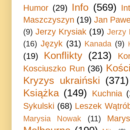
Info
(569)
Humor
(29)
In
Maszczyszyn
(19)
Jan Paweł
Jerzy Krysiak
(19)
(9)
Jerzy
Język
(31)
(16)
Kanada
(9)
Konflikty
(213)
(19)
Ko
Kości
Kosciuszko Run
(36)
Kryzys ukraiński
(371)
Książka
(149)
Kuchnia
Sykulski
(68)
Leszek Wątrób
Marys
Marysia Nowak
(11)