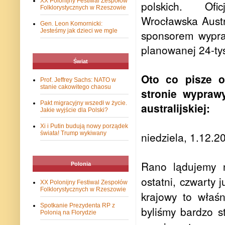
XX Polonijny Festiwal Zespołów
polskich. Ofic
Folklorystycznych w Rzeszowie
Wrocławska Austr
Gen. Leon Komornicki:
Jesteśmy jak dzieci we mgle
sponsorem wypra
planowanej 24-tys
Świat
Oto co pisze o
Prof. Jeffrey Sachs: NATO w
stanie cakowitego chaosu
stronie wypra
Pakt migracyjny wszedł w życie.
australijskiej:
Jakie wyjście dla Polski?
Xi i Putin budują nowy porządek
niedziela, 1.12.2
świata! Trump wykiwany
Rano lądujemy n
Polonia
ostatni, czwarty 
XX Polonijny Festiwal Zespołów
Folklorystycznych w Rzeszowie
krajowy to właś
Spotkanie Prezydenta RP z
byliśmy bardzo st
Polonią na Florydzie