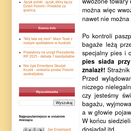
wwożone towary ob
Język polski - język, który łączy.
Dzień Polonii i Polaków za
można więc wwoz
granicą
nawet nie można 
Events Info
Po kontroli paszp
"Mój tata się żeni". Mam Teatr z
bagaże leżą prz
nowym spektaklem w Australii
specjalny pies i
Prawybory na urząd Prezydenta
RP 2025 - debata 7 kandydatów
pies siada prz
Nie żyje Ernestyna Skurjat-
znalazł!
Strażnik 
Kozek - unikalna postać Polonii
australijskiej
Przed wylądowan
niczego nielegaln
Wyszukiwarka
czy jesteśmy św
bagażu, wyjmowan
a w głowie pojawi
Najpopularniejsze w ostatnim
W końcu siedzieli
miesiącu
dosiadał itd.
Jan Engelgard: