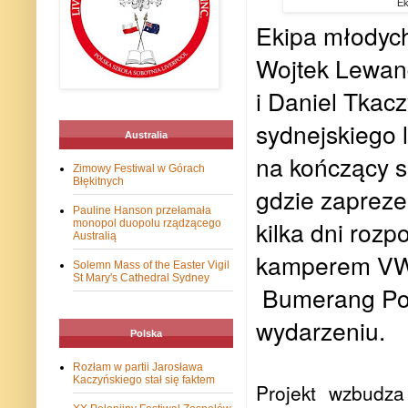
Ek
Ekipa młodyc
Wojtek Lewan
i Daniel Tkac
sydnejskiego 
Australia
na kończący s
Zimowy Festiwal w Górach
Błękitnych
gdzie zaprezen
Pauline Hanson przełamała
kilka dni rozp
monopol duopolu rządzącego
Australią
kamperem VW-2
Solemn Mass of the Easter Vigil
St Mary's Cathedral Sydney
Bumerang Pol
wydarzeniu.
Polska
Rozłam w partii Jarosława
Kaczyńskiego stał się faktem
Projekt wzbudza