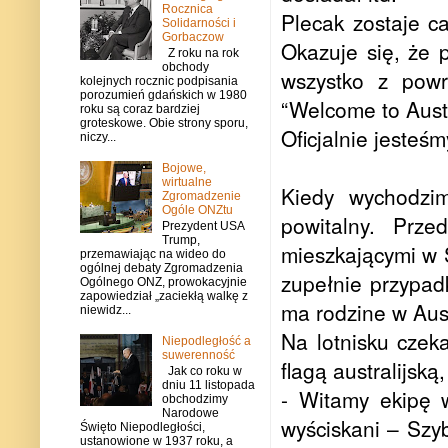
Rocznica
Plecak zostaje c
Solidarności i
Gorbaczow
Okazuje się, że 
Z roku na rok
obchody
wszystko z powr
kolejnych rocznic podpisania
porozumień gdańskich w 1980
“Welcome to Austr
roku są coraz bardziej
groteskowe. Obie strony sporu,
Oficjalnie jesteśm
niczy...
Bojowe,
wirtualne
Kiedy wychodzim
Zgromadzenie
Ogóle ONZtu
powitalny. Prz
Prezydent USA
Trump,
mieszkającymi w 
przemawiając na wideo do
ogólnej debaty Zgromadzenia
zupełnie przypad
Ogólnego ONZ, prowokacyjnie
zapowiedział „zaciekłą walkę z
ma rodzine w Austr
niewidz...
Na lotnisku czek
Niepodległość a
suwerenność
flagą australijską
Jak co roku w
dniu 11 listopada
- Witamy ekipę w
obchodzimy
Narodowe
wyściskani – Szyb
Święto Niepodległości,
ustanowione w 1937 roku, a