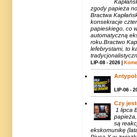
Kapłańsk
zgody papieża n
Bractwa Kapłańsk
konsekracje czte
papieskiego, co w
automatyczną eks
roku.Bractwo Ka
lefebrystami, to
tradycjonalistycz
LIP-08 - 2026 |
Komen
Antypols
LIP-06 - 2
Czy jes
1 lipca 
papieża,
są reakc
ekskomunikę (lat
Piusa X w związk