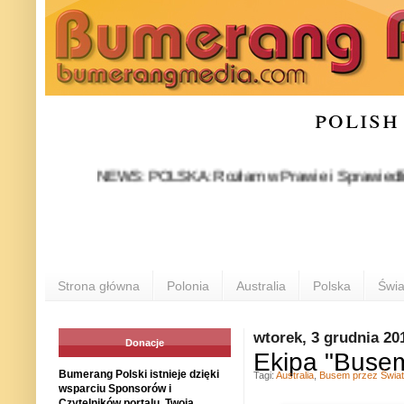
polish
NEWS: POLSKA: Rozłam w Prawie i Sprawiedliwości stał
P
Strona główna
Polonia
Australia
Polska
Świa
wtorek, 3 grudnia 20
Donacje
Ekipa "Busem
Bumerang Polski istnieje dzięki
Tagi:
Australia
,
Busem przez Świat
wsparciu Sponsorów i
Czytelników portalu. Twoja