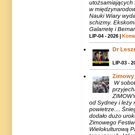
utożsamiających 
w międzynarodow
Nauki Wiary wyda
schizmy. Ekskomu
Galarretę i Bernar
LIP-04 - 2026 |
Komen
Dr Lesze
LIP-03 - 2
Zimowy 
W sobotę
przyjech
ZIMOWY 
od Sydney i leży 
powietrze.... Śni
dodało dużo uroku
Zimowego Festiwal
Wielokulturową P