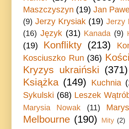
Maszczyszyn
(19)
Jan Paweł
Jerzy Krysiak
(19)
(9)
Jerzy
Język
(31)
(16)
Kanada
(9)
Konflikty
(213)
(19)
Ko
Kości
Kosciuszko Run
(36)
Kryzys ukraiński
(371)
Książka
(149)
Kuchnia
Sykulski
(68)
Leszek Wątrób
Marys
Marysia Nowak
(11)
Melbourne
(190)
Mity
(2)