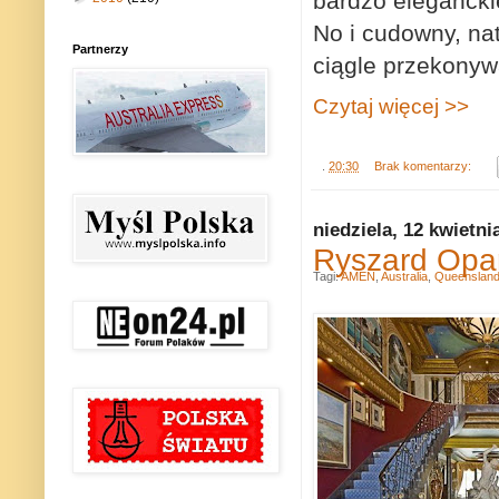
bardzo eleganckie
No i cudowny, na
Partnerzy
ciągle przekonywa
Czytaj więcej >>
.
20:30
Brak komentarzy:
niedziela, 12 kwietni
Ryszard Opar
Tagi:
AMEN
,
Australia
,
Queenslan