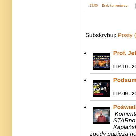
.
23:00
Brak komentarzy:
Subskrybuj:
Posty 
Prof. J
LIP-10 - 2
Podsum
LIP-09 - 2
Poświat
Komenta
STARnow
Kapłańsk
zgody papieża n