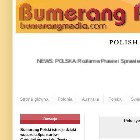
polish
NEWS: POLSKA: Rozłam w Prawie i Sprawiedliwości st
Strona główna
Polonia
Australia
Polska
Świa
Donacje
Pokazyw
Bumerang Polski istnieje dzięki
wsparciu Sponsorów i
Czytelników portalu. Twoja