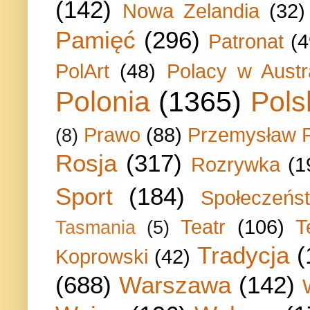
(142)
Nowa Zelandia
(32)
Pamięć
(296)
Patronat
(4
PolArt
(48)
Polacy w Austra
Polonia
(1365)
Pols
Prawo
(88)
Przemysław P
(8)
Rosja
(317)
Rozrywka
(1
Sport
(184)
Społeczeńs
Teatr
(106)
T
Tasmania
(5)
Tradycja
(
Koprowski
(42)
(688)
Warszawa
(142)