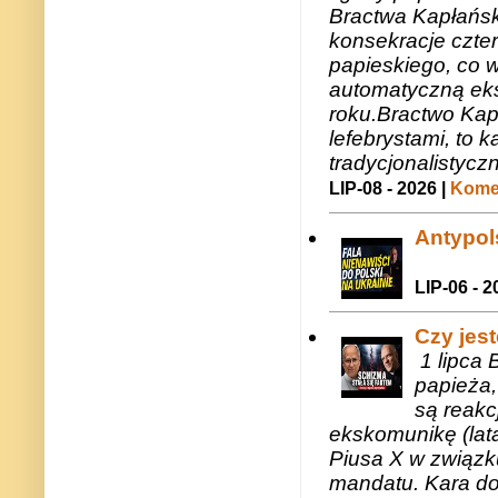
Bractwa Kapłańsk
konsekracje czte
papieskiego, co w
automatyczną eks
roku.Bractwo Ka
lefebrystami, to
tradycjonalistycz
LIP-08 - 2026 |
Komen
Antypols
LIP-06 - 2
Czy jes
1 lipca 
papieża,
są reakc
ekskomunikę (lat
Piusa X w związk
mandatu. Kara do