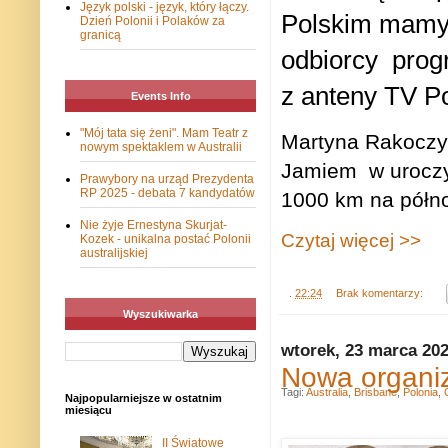
Język polski - język, który łączy.
Polskim mamy 
Dzień Polonii i Polaków za
granicą
odbiorcy pro
z anteny TV Po
Events Info
"Mój tata się żeni". Mam Teatr z
Martyna Rakoczy 
nowym spektaklem w Australii
Jamiem
w urocz
Prawybory na urząd Prezydenta
RP 2025 - debata 7 kandydatów
1000 km na półn
Nie żyje Ernestyna Skurjat-
Czytaj więcej >>
Kozek - unikalna postać Polonii
australijskiej
.
22:24
Brak komentarzy:
Wyszukiwarka
wtorek, 23 marca 20
Nowa organiz
Tagi:
Australia
,
Brisbane
,
Polonia
,
Najpopularniejsze w ostatnim
miesiącu
II Światowe