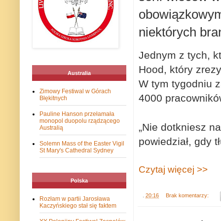
obowiązkowy
niektórych bra
Jednym z tych, kt
Hood, który zrez
Australia
W tym tygodniu
z
Zimowy Festiwal w Górach
4000
pracownik
Błękitnych
Pauline Hanson przełamała
monopol duopolu rządzącego
„Nie dotkniesz n
Australią
powiedział, gdy 
Solemn Mass of the Easter Vigil
St Mary's Cathedral Sydney
Czytaj więcej >>
Polska
.
20:16
Brak komentarzy:
Rozłam w partii Jarosława
Kaczyńskiego stał się faktem