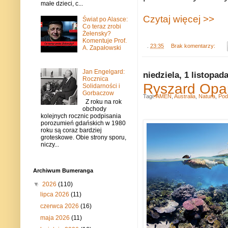
małe dzieci, c...
Czytaj więcej >>
Świat po Alasce:
Co teraz zrobi
Żełensky?
Komentuje Prof.
.
23:35
Brak komentarzy:
A. Zapałowski
Jan Engelgard:
niedziela, 1 listopad
Rocznica
Ryszard Opa
Solidarności i
Gorbaczow
Tagi:
AMEN
,
Australia
,
Natura
,
Pod
Z roku na rok
obchody
kolejnych rocznic podpisania
porozumień gdańskich w 1980
roku są coraz bardziej
groteskowe. Obie strony sporu,
niczy...
Archiwum Bumeranga
▼
2026
(110)
lipca 2026
(11)
czerwca 2026
(16)
maja 2026
(11)