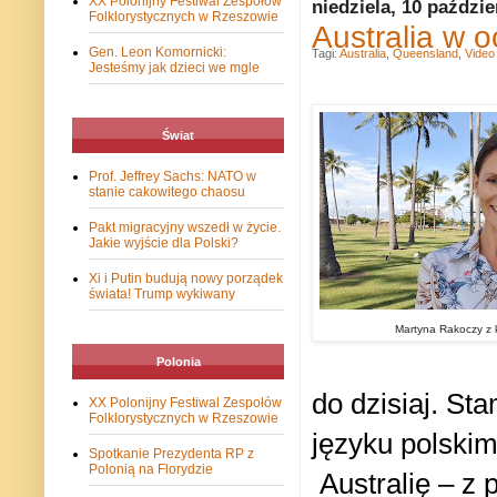
XX Polonijny Festiwal Zespołów
niedziela, 10 paździe
Folklorystycznych w Rzeszowie
Australia w 
Gen. Leon Komornicki:
Tagi:
Australia
,
Queensland
,
Video
Jesteśmy jak dzieci we mgle
Świat
Prof. Jeffrey Sachs: NATO w
stanie cakowitego chaosu
Pakt migracyjny wszedł w życie.
Jakie wyjście dla Polski?
Xi i Putin budują nowy porządek
świata! Trump wykiwany
Martyna Rakoczy z 
Polonia
do dzisiaj. St
XX Polonijny Festiwal Zespołów
Folklorystycznych w Rzeszowie
języku polskim
Spotkanie Prezydenta RP z
Polonią na Florydzie
Australię – z