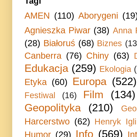
Tagi
AMEN
(110)
Aborygeni
(19
Agnieszka Piwar
(38)
Anna 
(28)
Białoruś
(68)
Biznes
(13
Canberra
(76)
Chiny
(63)
Edukacja
(259)
Ekologia
Europa
(522)
Etyka
(60)
Film
(134)
Festiwal
(16)
Geopolityka
(210)
Geo
Harcerstwo
(62)
Henryk Igli
Info
(569)
Humor
(29)
In