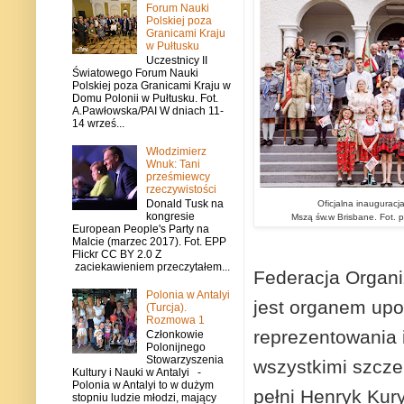
Forum Nauki
Polskiej poza
Granicami Kraju
w Pułtusku
Uczestnicy II
Światowego Forum Nauki
Polskiej poza Granicami Kraju w
Domu Polonii w Pułtusku. Fot.
A.Pawłowska/PAI W dniach 11-
14 wrześ...
Włodzimierz
Wnuk: Tani
prześmiewcy
rzeczywistości
Donald Tusk na
Oficjalna inauguracj
kongresie
Mszą św.w Brisbane. Fot.
European People's Party na
Malcie (marzec 2017). Fot. EPP
Flickr CC BY 2.0 Z
zaciekawieniem przeczytałem...
Federacja Organi
Polonia w Antalyi
jest organem upo
(Turcja).
Rozmowa 1
reprezentowania 
Członkowie
Polonijnego
Stowarzyszenia
wszystkimi szcze
Kultury i Nauki w Antalyi -
Polonia w Antalyi to w dużym
pełni Henryk Kury
stopniu ludzie młodzi, mający