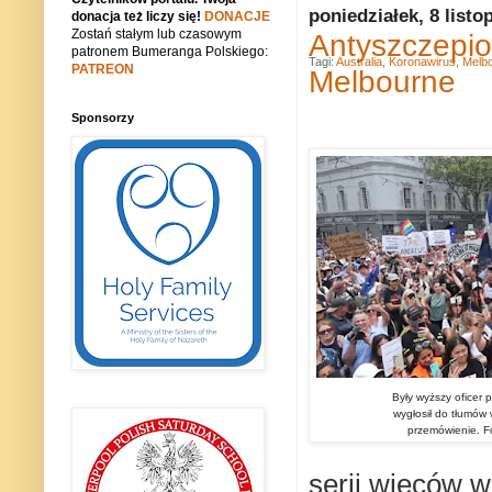
poniedziałek, 8 listo
donacja też liczy się!
DONACJE
Zostań stałym lub czasowym
Antyszczepio
patronem Bumeranga Polskiego:
Tagi:
Australia
,
Koronawirus
,
Melb
PATREON
Melbourne
Sponsorzy
Były wyższy oficer p
wygłosił do tłumów
przemówienie. Fo
serii wieców w