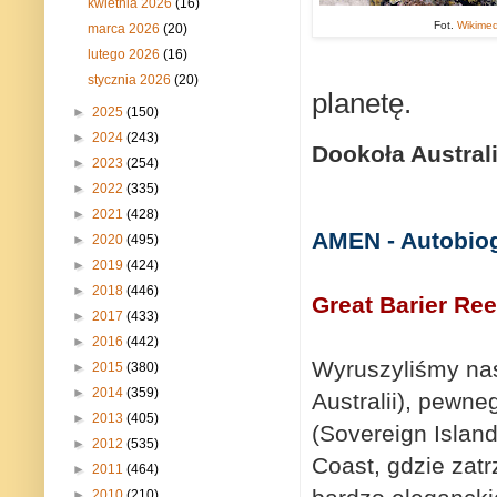
kwietnia 2026
(16)
Fot.
Wikime
marca 2026
(20)
lutego 2026
(16)
stycznia 2026
(20)
planetę.
►
2025
(150)
►
2024
(243)
Dookoła Australi
►
2023
(254)
►
2022
(335)
►
2021
(428)
AMEN - Autobiog
►
2020
(495)
►
2019
(424)
►
2018
(446)
Great Barier Re
►
2017
(433)
►
2016
(442)
Wyruszyliśmy na
►
2015
(380)
►
2014
(359)
Australii), pewn
►
2013
(405)
(Sovereign Islan
►
2012
(535)
Coast, gdzie zatr
►
2011
(464)
►
2010
(210)