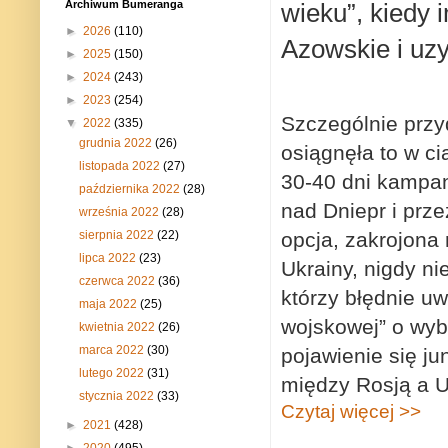
wieku”, kiedy
Archiwum Bumeranga
►
2026
(110)
Azowskie i uzy
►
2025
(150)
►
2024
(243)
►
2023
(254)
Szczególnie przy
▼
2022
(335)
grudnia 2022
(26)
osiągnęła to w c
listopada 2022
(27)
30-40 dni kampa
października 2022
(28)
nad Dniepr i prze
września 2022
(28)
sierpnia 2022
(22)
opcja, zakrojona
lipca 2022
(23)
Ukrainy, nigdy ni
czerwca 2022
(36)
którzy błędnie uw
maja 2022
(25)
wojskowej” o wybi
kwietnia 2022
(26)
marca 2022
(30)
pojawienie się ju
lutego 2022
(31)
między Rosją a U
stycznia 2022
(33)
Czytaj więcej >>
►
2021
(428)