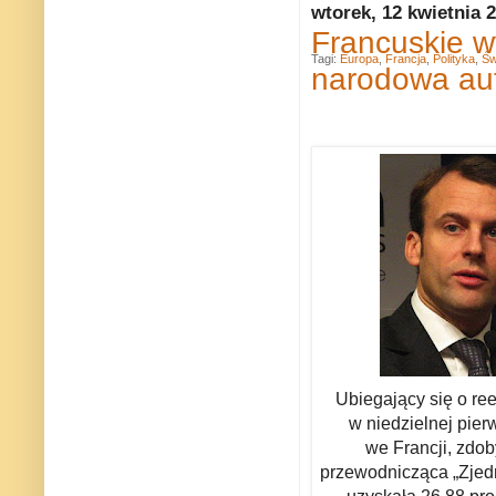
wtorek, 12 kwietnia 
Francuskie w
Tagi:
Europa
,
Francja
,
Polityka
,
Św
narodowa au
Ubiegający się o r
w niedzielnej pier
we Francji, zdob
p
rzewodnicząca „Zje