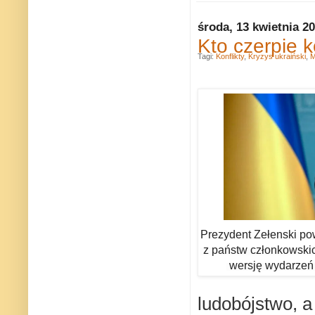
środa, 13 kwietnia 2
Kto czerpie 
Tagi:
Konflikty
,
Kryzys ukraiński
,
M
Prezydent Zełenski
po
z państw członkowski
wersję wydarzeń 
ludobójstwo, a