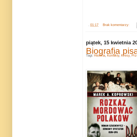
.
01:17
Brak komentarzy:
piątek, 15 kwietnia 2
Biografia pis
Tagi:
Historia
,
Konflikty
,
Kresy
,
Prz