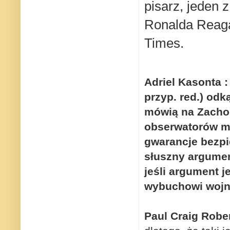
pisarz, jeden z
Ronalda Reaga
Times.
Adriel Kasonta
:
przyp. red.) odk
mówią na Zachodz
obserwatorów m
gwarancje bezp
słuszny argumen
jeśli argument j
wybuchowi woj
Paul Craig Robe