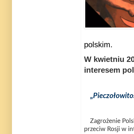
polskim.
W kwietniu 20
interesem po
„
Pieczołowitoś
Zagrożenie Polsk
przeciw Rosji w i