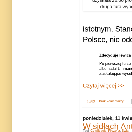
uzyskała 26,88 proc
druga tura wy
istotnym. Stan
Polsce, nie od
Zdecyduje lewica
Po pierwszej turze
albo nadal Emmanu
Zaskakująco wysoki
Czytaj więcej >>
.
10:09
Brak komentarzy:
poniedziałek, 11 kwi
W sidłach An
Tagi:
Cywilizacja
,
Filozofia
,
Świat