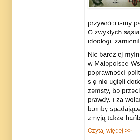
przywróciliśmy pa
O zwykłych sąsia
ideologii zamienil
Nic bardziej myl
w Małopolsce Wsc
poprawności polit
się nie ugięli do
zemsty, bo przeci
prawdy. I za woł
bomby spadające 
zmyją także hańb
Czytaj więcej >>