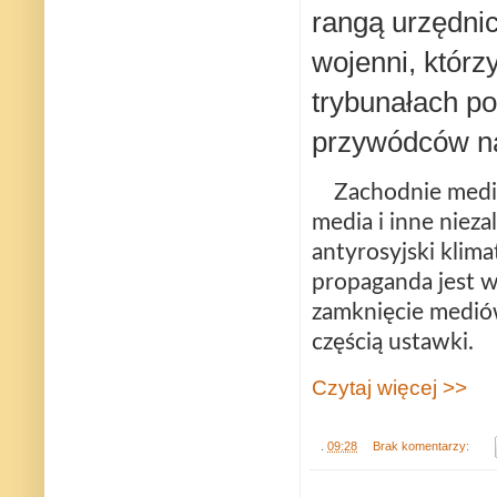
rangą urzędnic
wojenni, któr
trybunałach p
przywódców na
Zachodnie media
media i inne niez
antyrosyjski klim
propaganda jest w
zamknięcie mediów
częścią ustawki.
Czytaj więcej >>
.
09:28
Brak komentarzy: