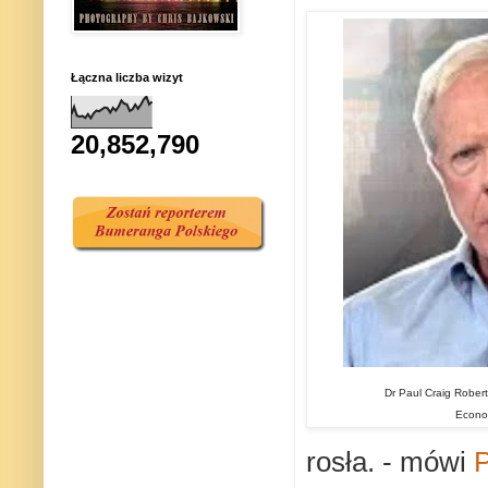
Łączna liczba wizyt
20,852,790
Dr Paul Craig Roberts 
Econ
rosła. - mówi
P