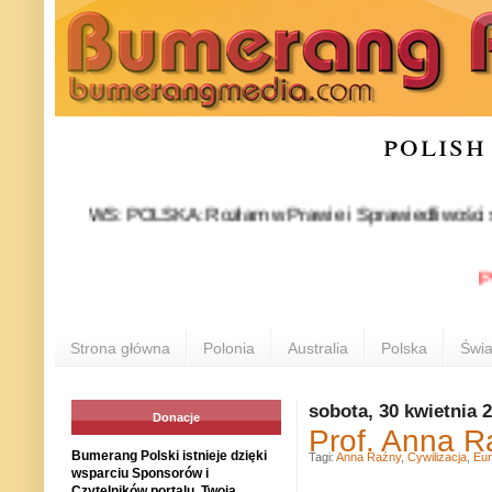
polish
NEWS: POLSKA: Rozłam w Prawie i Sprawiedliwości stał się fa
POLON
Strona główna
Polonia
Australia
Polska
Świa
sobota, 30 kwietnia 
Donacje
Prof. Anna Ra
Bumerang Polski istnieje dzięki
Tagi:
Anna Raźny
,
Cywilizacja
,
Eu
wsparciu Sponsorów i
Czytelników portalu. Twoja