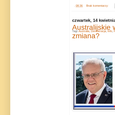
.
08:36
Brak komentarzy:
czwartek, 14 kwietni
Australijskie
Tagi:
Australia
,
Demokracja
,
Info
,
P
zmiana?