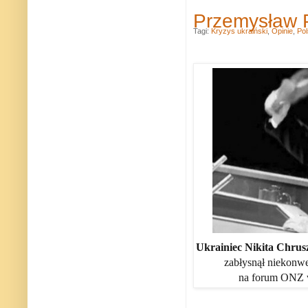
Przemysław P
Tagi:
Kryzys ukraiński
,
Opinie
,
Po
Ukrainiec Nikita Chru
zabłysnął niekonw
na forum ONZ w