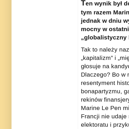
T
en wynik był d
tym razem Marine
jednak w dniu wy
mocny w ostatnie
„globalistyczny 
Tak to należy na
„kapitalizm” i „
głosuje na kandyd
Dlaczego? Bo w m
resentyment hist
bonapartyzmu, gau
rekinów finansjer
Marine Le Pen m
Francji nie udaje
elektoratu i przy