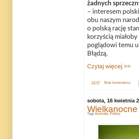
żadnych sprzeczny
– interesem polsk
obu naszym narodo
o polską rację sta
korzyścią miałoby 
poglądowi temu ul
Błądzą.
Czytaj więcej >>
.
23:47
Brak komentarzy:
sobota, 16 kwietnia 
Wielkanocne
Tagi:
Australia
,
Polska