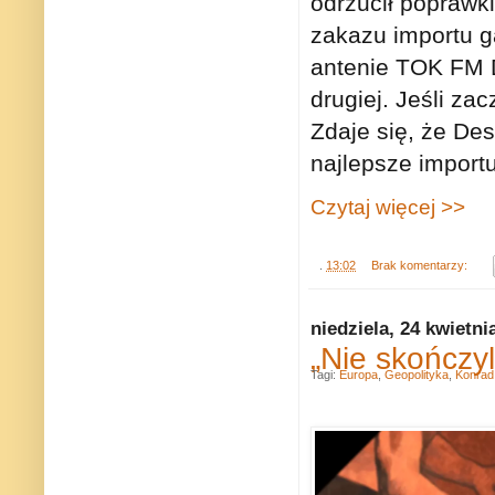
odrzucił poprawk
zakazu importu ga
antenie TOK FM D
drugiej. Jeśli z
Zdaje się, że De
najlepsze import
Czytaj więcej >>
.
13:02
Brak komentarzy:
niedziela, 24 kwietni
„Nie skończyl
Tagi:
Europa
,
Geopolityka
,
Konrad