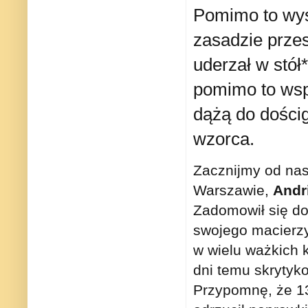
Pomimo to wyst
zasadzie prze
uderzał w stół
pomimo to wspó
dążą do dościg
wzorca.
Zacznijmy od na
Warszawie,
Andr
Zadomowił się do
swojego macierzy
w wielu ważkich k
dni temu skrytyk
Przypomnę, że 13 