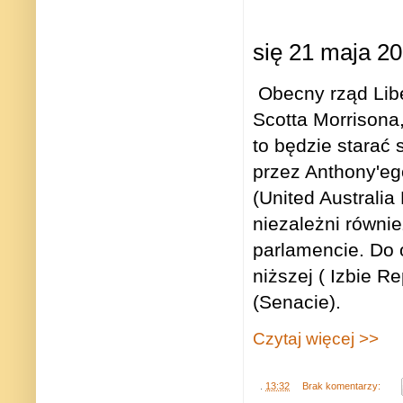
się 21 maja 20
Obecny rząd Libe
Scotta Morrisona,
to będzie starać
przez Anthony'eg
(United Australia 
niezależni równi
parlamencie. Do 
niższej ( Izbie R
(Senacie).
Czytaj więcej >>
.
13:32
Brak komentarzy: