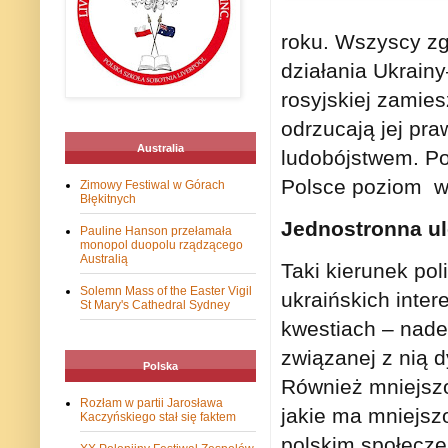
roku. Wszyscy zg
działania Ukrain
rosyjskiej zamie
odrzucają jej pra
Australia
ludobójstwem. Po
Polsce poziom w
Zimowy Festiwal w Górach
Błękitnych
Jednostronna u
Pauline Hanson przełamała
monopol duopolu rządzącego
Australią
Taki kierunek pol
Solemn Mass of the Easter Vigil
ukraińskich inte
St Mary's Cathedral Sydney
kwestiach – nade 
związanej z nią 
Polska
Również mniejszoś
Rozłam w partii Jarosława
jakie ma mniejsz
Kaczyńskiego stał się faktem
polskim społecze