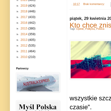
►
2020
(495)
.
10:17
Brak komentarzy:
►
2019
(424)
►
2018
(446)
►
2017
(433)
piątek, 29 kwietnia 2
Kto chce znis
►
2016
(442)
►
2015
(380)
Tagi:
Opinie
,
Polityka
,
Polska
►
2014
(359)
►
2013
(405)
►
2012
(535)
►
2011
(464)
►
2010
(210)
Partnerzy
wszystkie szc
czasie”.