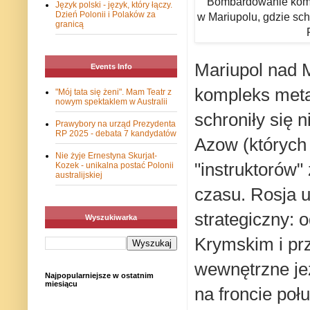
Bombardowanie komp
Język polski - język, który łączy.
Dzień Polonii i Polaków za
w Mariupolu, gdzie schr
granicą
Mariupol nad 
Events Info
kompleks meta
"Mój tata się żeni". Mam Teatr z
nowym spektaklem w Australii
schroniły się 
Prawybory na urząd Prezydenta
RP 2025 - debata 7 kandydatów
Azow (których 
Nie żyje Ernestyna Skurjat-
"instruktorów"
Kozek - unikalna postać Polonii
australijskiej
czasu. Rosja 
strategiczny:
Wyszukiwarka
Krymskim i prz
wewnętrzne jez
Najpopularniejsze w ostatnim
miesiącu
na froncie poł