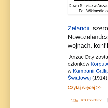
Down Service w Anzac 
Fot. Wikimedia 
Zelandii
szerok
Nowozelandczyk
wojnach, konfli
Anzac Day zosta
członków
Korpusu
w
Kampanii Gallip
Światowej
(1914).
Czytaj więcej >>
.
17:14
Brak komentarzy: