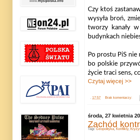
Czy ktoś zastanawi
wysyła broń, zmi
tworzy kanały w
budynkach niebies
Po prostu PiS nie
bo polskie przywó
życie traci sens, c
Czytaj więcej >>
.
17:57
Brak komentarzy:
środa, 27 kwietnia 2
Zachód kontr
Tagi:
Geopolityka
,
Konflikty
,
Kryzys