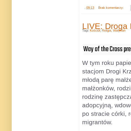
.
09:13
Brak komentarzy:
LIVE: Droga
Tagi:
Kościół
,
Religia
,
Watykan
Way of the Cross pres
W tym roku papie
stacjom Drogi Kr
młodą parę małże
małżonków, rodzi
rodzinę zastępcz
adopcyjną, wdow
po stracie córki,
migrantów.