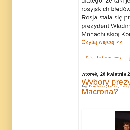
dlatego, że taki
rosyjskich błędów
Rosja stała się 
prezydent Władim
Monachijskiej Ko
Czytaj więcej >>
.
11:06
Brak komentarzy:
wtorek, 26 kwietnia 
Wybory prezy
Tagi:
Demokracja
,
Europa
,
Francj
Macrona?