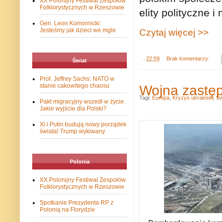
XX Polonijny Festiwal Zespołów
Folklorystycznych w Rzeszowie
elity polityczne 
Gen. Leon Komornicki:
Jesteśmy jak dzieci we mgle
Czytaj więcej >>
.
22:59
Brak komentarzy:
Świat
Prof. Jeffrey Sachs: NATO w
Wojna zastęp
stanie cakowitego chaosu
Tagi:
Europa
,
Kryzys ukraiński
,
Św
Pakt migracyjny wszedł w życie.
Jakie wyjście dla Polski?
Xi i Putin budują nowy porządek
świata! Trump wykiwany
Polonia
XX Polonijny Festiwal Zespołów
Folklorystycznych w Rzeszowie
Spotkanie Prezydenta RP z
Polonią na Florydzie