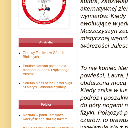
autora, zadziwiaj
alternatywnej zie
wymiarów. Kiedy z
ewoluujące w jed
Maszczyszyn zadz
mistycznej wędró
Australia
twórczości Jules
Zimowy Festiwal w Górach
Błękitnych
Pauline Hanson przełamała
To nie koniec lit
monopol duopolu rządzącego
powieści, Laura, j
Australią
obdarzoną mocą 
Solemn Mass of the Easter Vigil
St Mary's Cathedral Sydney
Kiedy znika w lu
podróż i poszuki
do góry nogami n
Polska
fizyki. Połączyć p
Rozłam w partii Jarosława
czarów, to praw
Kaczyńskiego stał się faktem
wywiązuje się z 