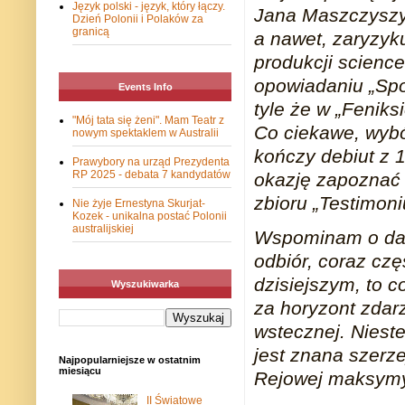
Język polski - język, który łączy.
Jana Maszczyszyna
Dzień Polonii i Polaków za
granicą
a nawet, zaryzyku
produkcji scienc
opowiadaniu „Sp
Events Info
tyle że w „Feniksi
"Mój tata się żeni". Mam Teatr z
Co ciekawe, wybó
nowym spektaklem w Australii
kończy debiut z 
Prawybory na urząd Prezydenta
RP 2025 - debata 7 kandydatów
okazję zapoznać
zbioru „Testimoni
Nie żyje Ernestyna Skurjat-
Kozek - unikalna postać Polonii
australijskiej
Wspominam o datac
odbiór, coraz czę
dzisiejszym, to 
Wyszukiwarka
za horyzont zdar
wstecznej. Niest
jest znana szerzej
Najpopularniejsze w ostatnim
miesiącu
Rejowej maksymy
II Światowe