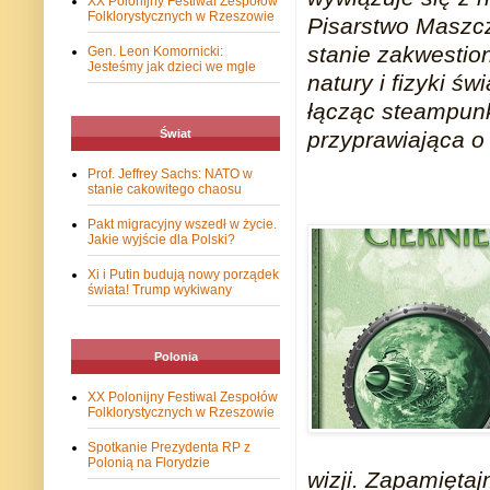
XX Polonijny Festiwal Zespołów
Folklorystycznych w Rzeszowie
Pisarstwo Maszcz
stanie zakwesti
Gen. Leon Komornicki:
Jesteśmy jak dzieci we mgle
natury i fizyki ś
łącząc steampunk,
przyprawiająca o
Świat
Prof. Jeffrey Sachs: NATO w
stanie cakowitego chaosu
Pakt migracyjny wszedł w życie.
Jakie wyjście dla Polski?
Xi i Putin budują nowy porządek
świata! Trump wykiwany
Polonia
XX Polonijny Festiwal Zespołów
Folklorystycznych w Rzeszowie
Spotkanie Prezydenta RP z
Polonią na Florydzie
wizji. Zapamiętaj