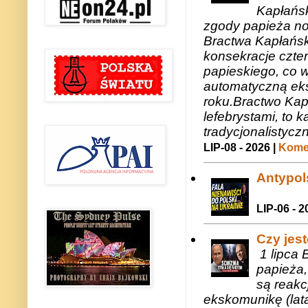
Kapłańsk
zgody papieża n
Bractwa Kapłańsk
konsekracje czte
papieskiego, co w
automatyczną eks
roku.Bractwo Ka
lefebrystami, to
tradycjonalistycz
LIP-08 - 2026 |
Komen
Antypols
LIP-06 - 2
Czy jes
1 lipca 
papieża,
są reakc
ekskomunikę (lat