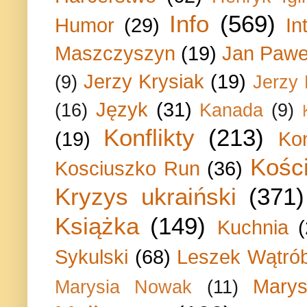
Info
(569)
Humor
(29)
In
Maszczyszyn
(19)
Jan Paweł
Jerzy Krysiak
(19)
(9)
Jerzy
Język
(31)
(16)
Kanada
(9)
Konflikty
(213)
(19)
Ko
Kości
Kosciuszko Run
(36)
Kryzys ukraiński
(371)
Książka
(149)
Kuchnia
Sykulski
(68)
Leszek Wątrób
Marys
Marysia Nowak
(11)