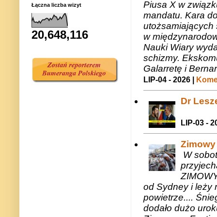
Piusa X w związk
Łączna liczba wizyt
mandatu. Kara do
utożsamiających 
20,648,116
w międzynarodow
Nauki Wiary wyda
schizmy. Ekskomu
Galarretę i Bernar
LIP-04 - 2026 |
Komen
Dr Lesze
LIP-03 - 2
Zimowy 
W sobotę
przyjech
ZIMOWY 
od Sydney i leży 
powietrze.... Śni
dodało dużo uroku