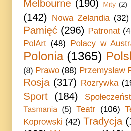
Melbourne
(190)
Mity
(2)
(142)
Nowa Zelandia
(32)
Pamięć
(296)
Patronat
(4
PolArt
(48)
Polacy w Austra
Polonia
(1365)
Pols
Prawo
(88)
Przemysław P
(8)
Rosja
(317)
Rozrywka
(1
Sport
(184)
Społeczeńs
Teatr
(106)
T
Tasmania
(5)
Tradycja
(
Koprowski
(42)