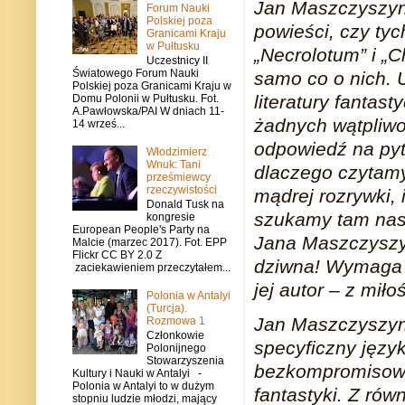
Jan Maszczyszyn 
Forum Nauki
Polskiej poza
powieści, czy tych
Granicami Kraju
w Pułtusku
„Necrolotum” i „
Uczestnicy II
Światowego Forum Nauki
samo co o nich. 
Polskiej poza Granicami Kraju w
literatury fantas
Domu Polonii w Pułtusku. Fot.
A.Pawłowska/PAI W dniach 11-
żadnych wątpliw
14 wrześ...
odpowiedź na pyta
Włodzimierz
Wnuk: Tani
dlaczego czytamy 
prześmiewcy
rzeczywistości
mądrej rozrywki, 
Donald Tusk na
szukamy tam nasz
kongresie
European People's Party na
Jana Maszczyszyn
Malcie (marzec 2017). Fot. EPP
Flickr CC BY 2.0 Z
dziwna! Wymaga o
zaciekawieniem przeczytałem...
jej autor – z miło
Polonia w Antalyi
(Turcja).
Jan Maszczyszyn 
Rozmowa 1
Członkowie
specyficzny język
Polonijnego
Stowarzyszenia
bezkompromisowy.
Kultury i Nauki w Antalyi -
Polonia w Antalyi to w dużym
fantastyki. Z równ
stopniu ludzie młodzi, mający