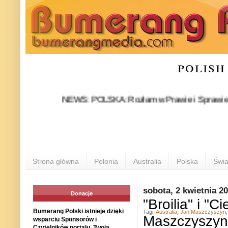
polish
NEWS: POLSKA: Rozłam w Prawie i Sprawiedliwości s
Strona główna
Polonia
Australia
Polska
Świa
sobota, 2 kwietnia 2
Donacje
"Broilia" i "
Bumerang Polski istnieje dzięki
Tagi:
Australia
,
Jan Maszczyszyn
Maszczyszy
wsparciu Sponsorów i
Czytelników portalu. Twoja