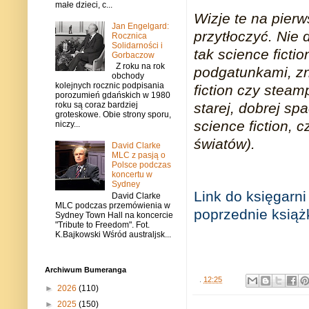
małe dzieci, c...
Wizje te na pier
Jan Engelgard:
przytłoczyć. Nie 
Rocznica
Solidarności i
tak science ficti
Gorbaczow
Z roku na rok
podgatunkami, z
obchody
kolejnych rocznic podpisania
fiction czy stea
porozumień gdańskich w 1980
starej, dobrej sp
roku są coraz bardziej
groteskowe. Obie strony sporu,
science fiction, 
niczy...
światów).
David Clarke
MLC z pasją o
Polsce podczas
koncertu w
Sydney
Link do księgarni
David Clarke
MLC podczas przemówienia w
poprzednie książ
Sydney Town Hall na koncercie
"Tribute to Freedom". Fot.
K.Bajkowski Wśród australjsk...
Archiwum Bumeranga
.
12:25
►
2026
(110)
►
2025
(150)