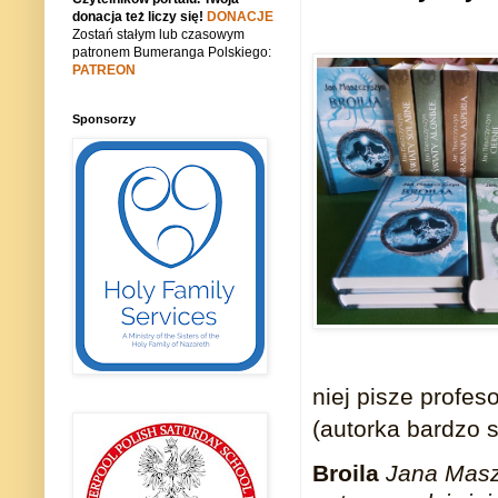
donacja też liczy się!
DONACJE
Zostań stałym lub czasowym
patronem Bumeranga Polskiego:
PATREON
Sponsorzy
niej pisze profe
(autorka bardzo 
Broila
Jana Maszc