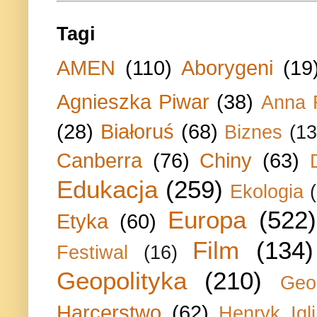
Tagi
AMEN
(110)
Aborygeni
(19
Agnieszka Piwar
(38)
Anna 
(28)
Białoruś
(68)
Biznes
(13
Canberra
(76)
Chiny
(63)
Edukacja
(259)
Ekologia
Europa
(522)
Etyka
(60)
Film
(134)
Festiwal
(16)
Geopolityka
(210)
Geo
Harcerstwo
(62)
Henryk Igli