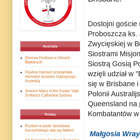
Dostojni goście
Proboszcza ks. 
Zwycięskiej w B
Australia
Siostrami Misjo
Zimowy Festiwal w Górach
Siostrą Gosią P
Błękitnych
wzięli udział w 
Pauline Hanson przełamała
monopol duopolu rządzącego
Australią
się w Brisbane 
Solemn Mass of the Easter Vigil
Polonii Australi
St Mary's Cathedral Sydney
Queensland na p
Kombatantów w
Polska
Rozłam w partii Jarosława
Kaczyńskiego stał się faktem
Małgosia Wray