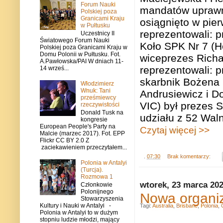
Forum Nauki
mandatów uprawn
Polskiej poza
Granicami Kraju
osiągnięto w pie
w Pułtusku
reprezentowali: 
Uczestnicy II
Światowego Forum Nauki
Koło SPK Nr 7 (Ho
Polskiej poza Granicami Kraju w
Domu Polonii w Pułtusku. Fot.
wiceprezes Richa
A.Pawłowska/PAI W dniach 11-
reprezentowali: 
14 wrześ...
skarbnik Bożena 
Włodzimierz
Wnuk: Tani
Andrusiewicz i D
prześmiewcy
VIC) był prezes 
rzeczywistości
Donald Tusk na
udziału z 52 Wal
kongresie
European People's Party na
Czytaj więcej >>
Malcie (marzec 2017). Fot. EPP
Flickr CC BY 2.0 Z
zaciekawieniem przeczytałem...
.
07:30
Brak komentarzy:
Polonia w Antalyi
(Turcja).
Rozmowa 1
wtorek, 23 marca 20
Członkowie
Polonijnego
Nowa organiz
Stowarzyszenia
Kultury i Nauki w Antalyi -
Tagi:
Australia
,
Brisbane
,
Polonia
,
Polonia w Antalyi to w dużym
stopniu ludzie młodzi, mający