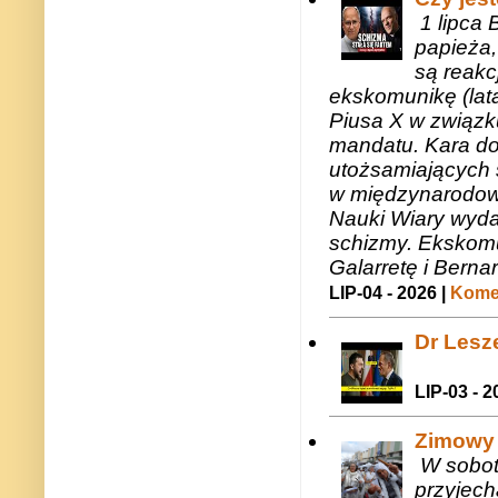
1 lipca 
papieża,
są reakc
ekskomunikę (lat
Piusa X w związk
mandatu. Kara do
utożsamiających 
w międzynarodow
Nauki Wiary wyda
schizmy. Ekskomu
Galarretę i Bernar
LIP-04 - 2026 |
Komen
Dr Lesze
LIP-03 - 2
Zimowy 
W sobotę
przyjech