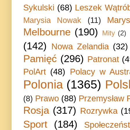
Sykulski
(68)
Leszek Wątrób
Marys
Marysia Nowak
(11)
Melbourne
(190)
Mity
(2)
(142)
Nowa Zelandia
(32)
Pamięć
(296)
Patronat
(4
PolArt
(48)
Polacy w Austra
Polonia
(1365)
Pols
Prawo
(88)
Przemysław P
(8)
Rosja
(317)
Rozrywka
(1
Sport
(184)
Społeczeńs