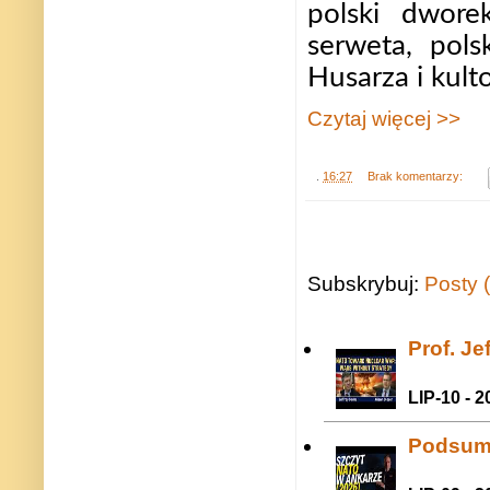
polski dwore
serweta, pols
Husarza i kult
Czytaj więcej >>
.
16:27
Brak komentarzy:
Subskrybuj:
Posty 
Prof. J
LIP-10 - 2
Podsum