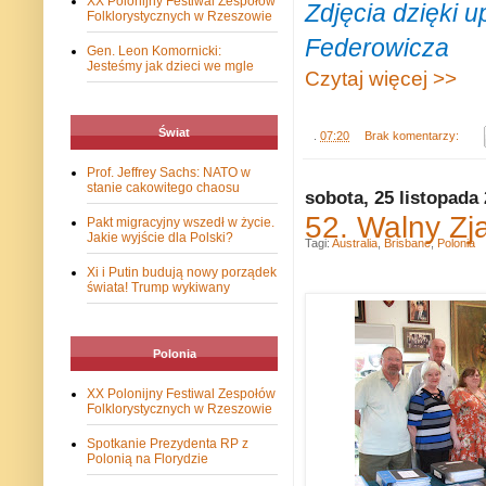
XX Polonijny Festiwal Zespołów
Zdjęcia dzięki 
Folklorystycznych w Rzeszowie
Federowicza
Gen. Leon Komornicki:
Jesteśmy jak dzieci we mgle
Czytaj więcej >>
Świat
.
07:20
Brak komentarzy:
Prof. Jeffrey Sachs: NATO w
stanie cakowitego chaosu
sobota, 25 listopada
52. Walny Zj
Pakt migracyjny wszedł w życie.
Jakie wyjście dla Polski?
Tagi:
Australia
,
Brisbane
,
Polonia
Xi i Putin budują nowy porządek
świata! Trump wykiwany
Polonia
XX Polonijny Festiwal Zespołów
Folklorystycznych w Rzeszowie
Spotkanie Prezydenta RP z
Polonią na Florydzie