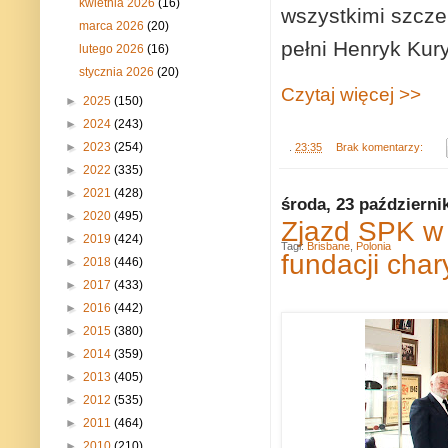
kwietnia 2026
(16)
wszystkimi szcze
marca 2026
(20)
pełni Henryk Kury
lutego 2026
(16)
stycznia 2026
(20)
Czytaj więcej >>
►
2025
(150)
►
2024
(243)
►
2023
(254)
.
23:35
Brak komentarzy:
►
2022
(335)
►
2021
(428)
środa, 23 październi
►
2020
(495)
Zjazd SPK w 
►
2019
(424)
Tagi:
Brisbane
,
Polonia
fundacji char
►
2018
(446)
►
2017
(433)
►
2016
(442)
►
2015
(380)
►
2014
(359)
►
2013
(405)
►
2012
(535)
►
2011
(464)
►
2010
(210)