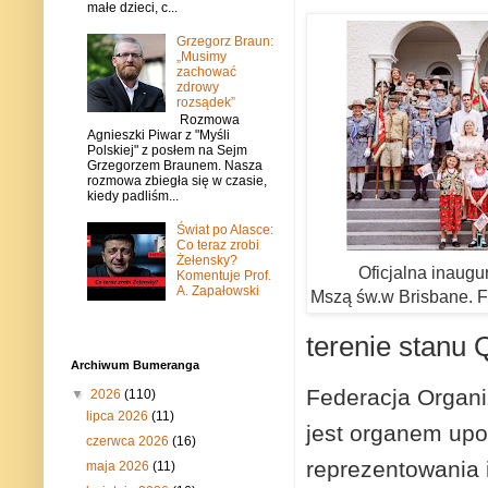
małe dzieci, c...
Grzegorz Braun:
„Musimy
zachować
zdrowy
rozsądek”
Rozmowa
Agnieszki Piwar z "Myśli
Polskiej" z posłem na Sejm
Grzegorzem Braunem. Nasza
rozmowa zbiegła się w czasie,
kiedy padliśm...
Świat po Alasce:
Co teraz zrobi
Żełensky?
Oficjalna inaug
Komentuje Prof.
A. Zapałowski
Mszą św.w Brisbane. 
terenie stanu 
Archiwum Bumeranga
Federacja Organi
▼
2026
(110)
lipca 2026
(11)
jest organem upo
czerwca 2026
(16)
reprezentowania 
maja 2026
(11)