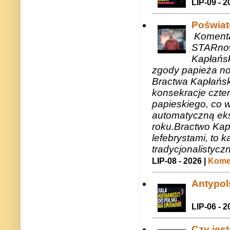
LIP-09 - 2
Poświat
Komenta
STARnow
Kapłańsk
zgody papieża n
Bractwa Kapłańsk
konsekracje czte
papieskiego, co w
automatyczną eks
roku.Bractwo Ka
lefebrystami, to
tradycjonalistycz
LIP-08 - 2026 |
Komen
Antypols
LIP-06 - 2
Czy jes