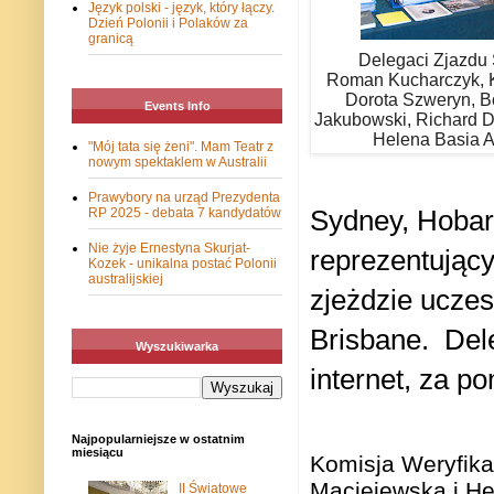
Język polski - język, który łączy.
Dzień Polonii i Polaków za
granicą
Delegaci Zjazdu 
Roman Kucharczyk, Kr
Dorota Szweryn, B
Events Info
Jakubowski, Richard D
Helena Basia A
"Mój tata się żeni". Mam Teatr z
nowym spektaklem w Australii
Prawybory na urząd Prezydenta
Sydney, Hobart
RP 2025 - debata 7 kandydatów
Nie żyje Ernestyna Skurjat-
reprezentując
Kozek - unikalna postać Polonii
australijskiej
zjeżdzie uczes
Brisbane.
Del
Wyszukiwarka
internet, za 
Najpopularniejsze w ostatnim
miesiącu
Komisja Weryfika
Maciejewska i He
II Światowe