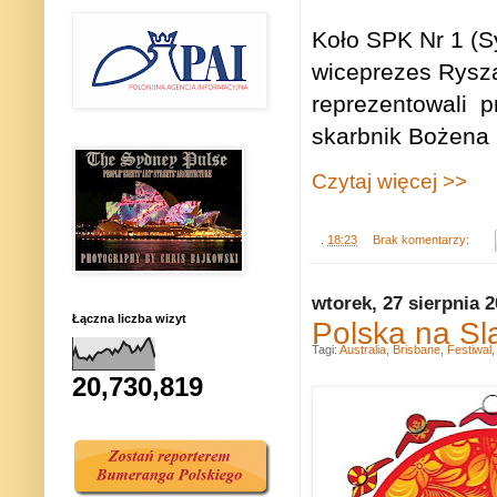
Koło SPK Nr 1 (S
wiceprezes Rysza
reprezentowali
p
skarbnik Bożena
Czytaj więcej >>
.
18:23
Brak komentarzy:
wtorek, 27 sierpnia 
Łączna liczba wizyt
Polska na Sla
Tagi:
Australia
,
Brisbane
,
Festiwal
20,730,819