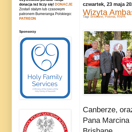
czwartek, 23 maja 20
donacja też liczy się!
DONACJE
Zostań stałym lub czasowym
Wizyta Ambas
patronem Bumeranga Polskiego:
Tagi:
Brisbane
,
Polonia
,
RNPA
PATREON
Sponsorzy
Canberze, ora
Pana Marcina 
Brisbane.