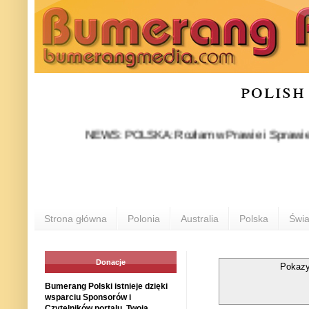
polish
NEWS: POLSKA: Rozłam w Prawie i Sprawiedliwości s
Strona główna
Polonia
Australia
Polska
Świa
Donacje
Pokazy
Bumerang Polski istnieje dzięki
wsparciu Sponsorów i
Czytelników portalu. Twoja