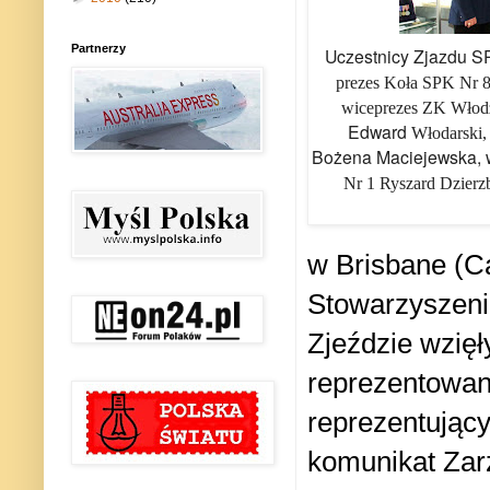
Partnerzy
Uczestnicy Zjazdu S
prezes Koła SPK Nr 8
wiceprezes ZK Włodz
Edward
Włodarski,
Bożena Maciejewska, 
Nr 1 Ryszard Dzierz
w Brisbane (C
Stowarzyszeni
Zjeździe wzięł
reprezentowane
reprezentując
komunikat Zar