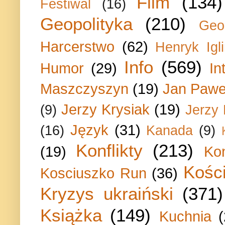
Film
(134)
Festiwal
(16)
Geopolityka
(210)
Geo
Harcerstwo
(62)
Henryk Igli
Info
(569)
Humor
(29)
In
Maszczyszyn
(19)
Jan Paweł
Jerzy Krysiak
(19)
(9)
Jerzy
Język
(31)
(16)
Kanada
(9)
Konflikty
(213)
(19)
Ko
Kości
Kosciuszko Run
(36)
Kryzys ukraiński
(371)
Książka
(149)
Kuchnia