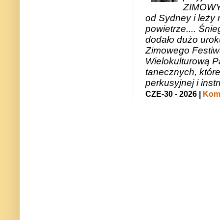
ZIMOWY 
od Sydney i leży 
powietrze.... Śni
dodało dużo uroku
Zimowego Festiwal
Wielokulturową P
tanecznych, któr
perkusyjnej i in
CZE-30 - 2026 |
Kome