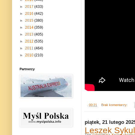
►
2017
(433)
►
2016
(442)
►
2015
(380)
►
2014
(359)
►
2013
(405)
►
2012
(535)
►
2011
(464)
►
2010
(210)
Partnerzy
.
00:21
Brak komentarzy:
piątek, 21 lutego 202
Leszek Sykuls
Tagi:
Geopolityka
,
Kryzys ukraińsk