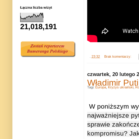
Łączna liczba wizyt
21,018,191
.
23:32
Brak komentarzy:
czwartek, 20 lutego 
Władimir Put
Tagi:
Europa
,
Kryzys ukraiński
,
Ro
W poniższym wyw
najważniejsze py
sprawie zakończe
kompromisu? Jaki