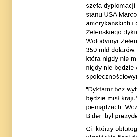
szefa dyplomacji
stanu USA Marco 
amerykańskich i 
Żelenskiego dyk
Wołodymyr Zełen
350 mld dolarów,
która nigdy nie m
nigdy nie będzie
społecznościowym
"Dyktator bez wyb
będzie miał kraju
pieniądzach. Wcz
Biden był prezyd
Ci, którzy obfotog