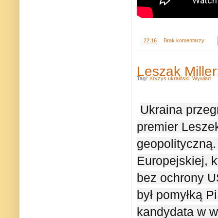
.
22:16
Brak komentarzy:
Leszak Miller
Tagi:
Kryzys ukraiński
,
Wywiad
Ukraina przeg
premier Leszek
geopolityczną. 
Europejskiej, 
bez ochrony US
był pomyłką Pi
kandydata w w