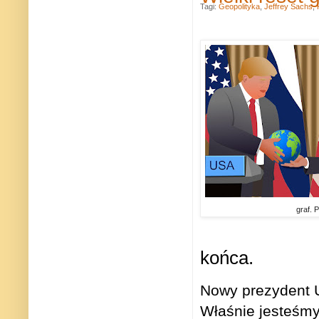
Tagi:
Geopolityka
,
Jeffrey Sachs
,
graf. 
końca.
Nowy prezydent U
Właśnie jesteśmy