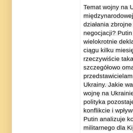
Temat wojny na U
międzynarodowej,
działania zbrojne
negocjacji? Putin
wielokrotnie dekl
ciągu kilku mies
rzeczywiście tak
szczegółowo omaw
przedstawicielam
Ukrainy. Jakie w
wojnę na Ukraini
polityka pozosta
konflikcie i wpły
Putin analizuje 
militarnego dla K