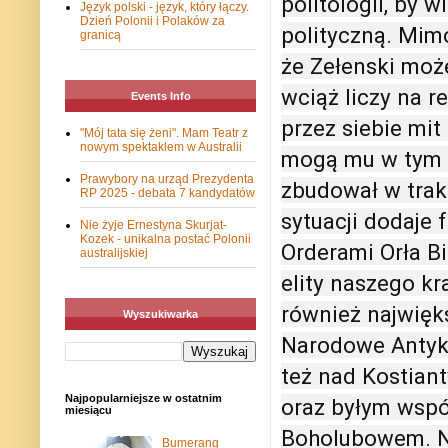
politologii, by 
Język polski - język, który łączy.
Dzień Polonii i Polaków za
polityczną. Mim
granicą
że Zełenski może
wciąż liczy na 
Events Info
przez siebie mit
"Mój tata się żeni". Mam Teatr z
nowym spektaklem w Australii
mogą mu w tym p
Prawybory na urząd Prezydenta
zbudował w trakc
RP 2025 - debata 7 kandydatów
sytuacji dodaje 
Nie żyje Ernestyna Skurjat-
Kozek - unikalna postać Polonii
Orderami Orła Bi
australijskiej
elity naszego kra
również najwięks
Wyszukiwarka
Narodowe Antyko
też nad Kostian
Najpopularniejsze w ostatnim
oraz byłym wspó
miesiącu
Boholubowem. Na
Bumerang