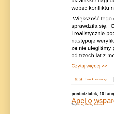
ukraińskie flagi 
wobec konfliktu 
Większość tego c
sprawdziła się.
O
i realistycznie 
następuje weryfik
ze nie ulegliśmy 
od trzech lat z m
Czytaj więcej >>
.
08:34
Brak komentarzy:
poniedziałek, 10 lut
Apel o wspar
Tagi:
Apel
,
Media
,
Polonia