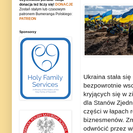
donacja też liczy się!
DONACJE
Zostań stałym lub czasowym
patronem Bumeranga Polskiego:
PATREON
Sponsorzy
Ukraina stała si
bezpowrotnie wsc
kryjących się w z
dla Stanów Zjedn
części w łapach 
biznesmenów. Zma
odwrócić przez wie