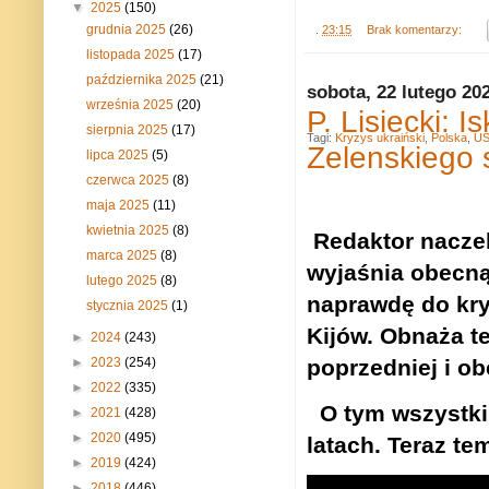
▼
2025
(150)
grudnia 2025
(26)
.
23:15
Brak komentarzy:
listopada 2025
(17)
października 2025
(21)
sobota, 22 lutego 20
września 2025
(20)
P. Lisiecki: I
sierpnia 2025
(17)
Tagi:
Kryzys ukraiński
,
Polska
,
U
Zelenskiego 
lipca 2025
(5)
czerwca 2025
(8)
maja 2025
(11)
kwietnia 2025
(8)
Redaktor naczel
marca 2025
(8)
wyjaśnia obecną
lutego 2025
(8)
naprawdę do kryz
stycznia 2025
(1)
Kijów. Obnaża t
►
2024
(243)
poprzedniej i ob
►
2023
(254)
►
2022
(335)
O tym wszystki
►
2021
(428)
►
2020
(495)
latach. Teraz te
►
2019
(424)
►
2018
(446)