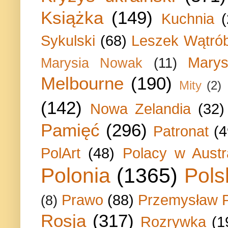
Książka
(149)
Kuchnia
Sykulski
(68)
Leszek Wątrób
Marys
Marysia Nowak
(11)
Melbourne
(190)
Mity
(2)
(142)
Nowa Zelandia
(32)
Pamięć
(296)
Patronat
(4
PolArt
(48)
Polacy w Austra
Polonia
(1365)
Pols
Prawo
(88)
Przemysław P
(8)
Rosja
(317)
Rozrywka
(1