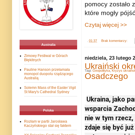
pomocy zostało z
które mogły pójś
Czytaj więcej >>
.
01:37
Brak komentarzy:
Australia
Zimowy Festiwal w Górach
niedziela, 23 lutego 
Błękitnych
Ukraiński okr
Pauline Hanson przełamała
Tagi:
Geopolityka
,
Kryzys ukraińsk
Osadczego
monopol duopolu rządzącego
Australią
Solemn Mass of the Easter Vigil
St Mary's Cathedral Sydney
Ukraina, jako pa
wsparcia Zachod
Polska
nie w tym rzecz,
Rozłam w partii Jarosława
zdaje się być ju
Kaczyńskiego stał się faktem