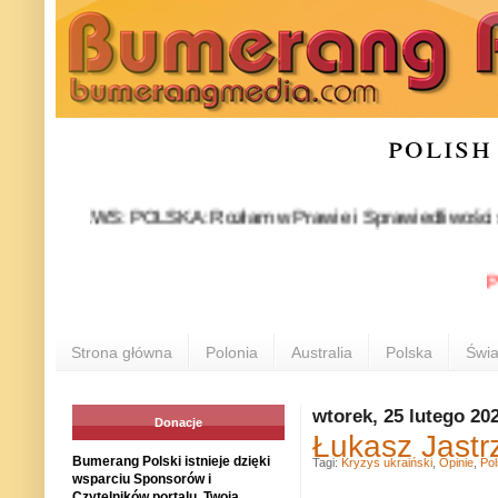
polish
NEWS: POLSKA: Rozłam w Prawie i Sprawiedliwości stał się f
POLON
Strona główna
Polonia
Australia
Polska
Świa
wtorek, 25 lutego 20
Donacje
Łukasz Jastrz
Bumerang Polski istnieje dzięki
Tagi:
Kryzys ukraiński
,
Opinie
,
Po
wsparciu Sponsorów i
Czytelników portalu. Twoja