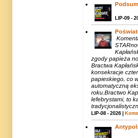
Podsum
LIP-09 - 2
Poświat
Komenta
STARnow
Kapłańsk
zgody papieża n
Bractwa Kapłańsk
konsekracje czte
papieskiego, co w
automatyczną eks
roku.Bractwo Ka
lefebrystami, to
tradycjonalistycz
LIP-08 - 2026 |
Komen
Antypols