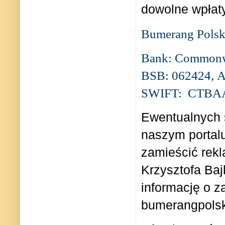
dowolne wpłaty
Bumerang Polsk
Bank: Commonwe
BSB: 062424, 
SWIFT: CTBA
Ewentualnych 
naszym portalu
zamieścić rekl
Krzysztofa Baj
informację o z
bumerangpols