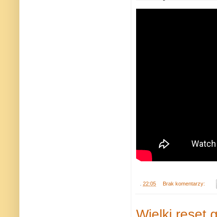
.
22:05
Brak komentarzy:
Wielki reset