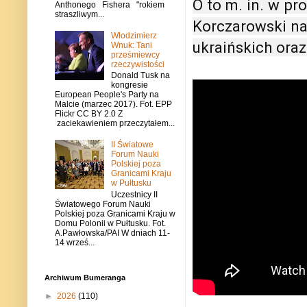
O to m. in. w pr
Anthonego Fishera "rokiem
straszliwym...
Korczarowski na
Włodzimierz
ukraińskich oraz
Wnuk: Tani
prześmiewcy
rzeczywistości
Donald Tusk na
kongresie
European People's Party na
Malcie (marzec 2017). Fot. EPP
Flickr CC BY 2.0 Z
zaciekawieniem przeczytałem...
II Światowe
Forum Nauki
Polskiej poza
Granicami Kraju
w Pułtusku
Uczestnicy II
Światowego Forum Nauki
Polskiej poza Granicami Kraju w
Domu Polonii w Pułtusku. Fot.
A.Pawłowska/PAI W dniach 11-
14 wrześ...
Archiwum Bumeranga
►
2026
(110)