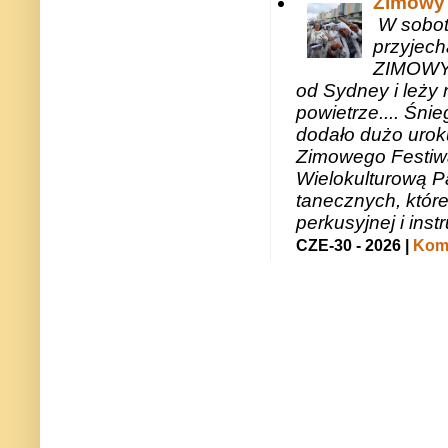
Zimowy 
W sobotę
przyjech
ZIMOWY 
od Sydney i leży 
powietrze.... Śni
dodało dużo uroku
Zimowego Festiwal
Wielokulturową P
tanecznych, któr
perkusyjnej i in
CZE-30 - 2026 |
Kome