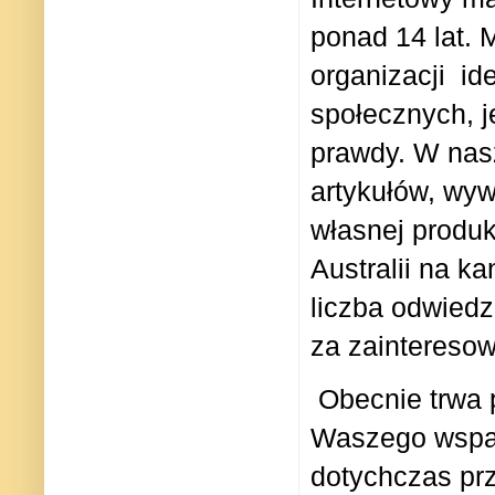
ponad 14 lat.
M
organizacji id
społecznych, j
prawdy.
W
nas
artykułów, wyw
własnej produk
Australii na k
liczba odwiedz
za zainteresow
Obecnie trwa 
Waszego wspar
dotychczas prz