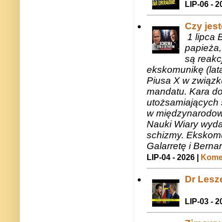
LIP-06 - 2
Czy jes
1 lipca 
papieża,
są reakc
ekskomunikę (lat
Piusa X w związk
mandatu. Kara do
utożsamiających 
w międzynarodow
Nauki Wiary wyda
schizmy. Ekskomu
Galarretę i Bernar
LIP-04 - 2026 |
Komen
Dr Lesze
LIP-03 - 2