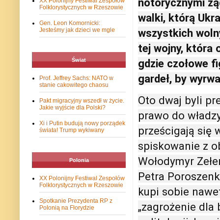
notorycznymi żą
XX Polonijny Festiwal Zespołów
Folklorystycznych w Rzeszowie
walki, którą Ukr
Gen. Leon Komornicki:
wszystkich wolny
Jesteśmy jak dzieci we mgle
tej wojny, która 
gdzie czołowe fi
Świat
gardeł, by wyrwa
Prof. Jeffrey Sachs: NATO w
stanie cakowitego chaosu
Oto dwaj byli pr
Pakt migracyjny wszedł w życie.
Jakie wyjście dla Polski?
prawo do władzy,
Xi i Putin budują nowy porządek
prześcigają się
świata! Trump wykiwany
spiskowanie z ob
Wołodymyr Zełens
Polonia
Petra Poroszenkę
XX Polonijny Festiwal Zespołów
Folklorystycznych w Rzeszowie
kupi sobie nawe
Spotkanie Prezydenta RP z
„zagrożenie dla 
Polonią na Florydzie