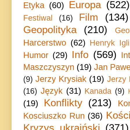
Europa
(522)
Etyka
(60)
Film
(134)
Festiwal
(16)
Geopolityka
(210)
Geo
Harcerstwo
(62)
Henryk Igli
Info
(569)
Humor
(29)
In
Maszczyszyn
(19)
Jan Paweł
Jerzy Krysiak
(19)
(9)
Jerzy
Język
(31)
(16)
Kanada
(9)
Konflikty
(213)
(19)
Ko
Kości
Kosciuszko Run
(36)
Kryzys ukraiński
(371)