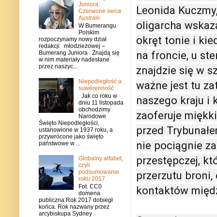
Juniora:
Leonida Kuczmy,
Czerwone serce
Australii
oligarcha wskaza
W Bumerangu
Polskim
okręt tonie i ki
rozpoczynamy nowy dział
redakcji młodzieżowej –
na froncie, u st
Bumerang Juniora . Znajdą się
w nim materiały nadesłane
przez naszyc...
znajdzie się w 
Niepodległość a
ważne jest tu za
suwerenność
Jak co roku w
naszego kraju i
dniu 11 listopada
obchodzimy
zaoferuje miękk
Narodowe
Święto Niepodległości,
przed Trybunałe
ustanowione w 1937 roku, a
przywrócone jako święto
nie pociągnie z
państwowe w ...
przestępczej, k
Globalny alfabet,
czyli
podsumowanie
przerzutu broni,
roku 2017
Fot. CC0
kontaktów międ
domena
publiczna Rok 2017 dobiegł
końca. Rok nazwany przez
arcybiskupa Sydney