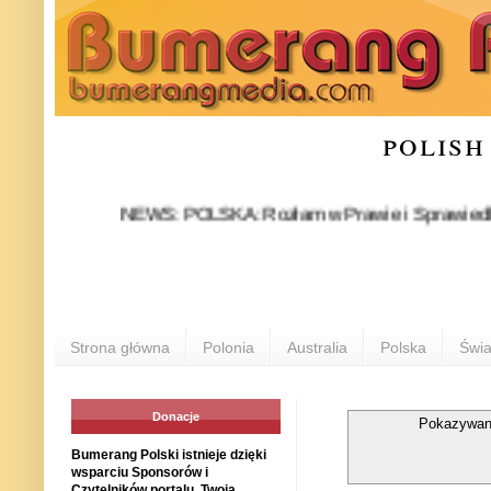
polish
NEWS: POLSKA: Rozłam w Prawie i Sprawiedliwości stał
P
Strona główna
Polonia
Australia
Polska
Świa
Donacje
Pokazywan
Bumerang Polski istnieje dzięki
wsparciu Sponsorów i
Czytelników portalu. Twoja