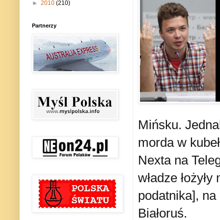
►
2010
(210)
Partnerzy
Mińsku. Jednak
morda w kubeł
Nexta na Tele
władze łożyły 
podatnika], na
Białoruś.