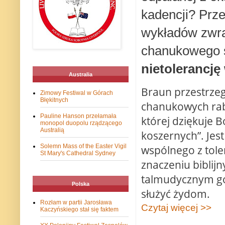
kadencji? Prze
wykładów zwra
chanukowego ś
nietolerancj
Australia
Braun przestrzeg
Zimowy Festiwal w Górach
Błękitnych
chanukowych rab
Pauline Hanson przełamała
której dziękuje 
monopol duopolu rządzącego
Australią
koszernych”. Jest
Solemn Mass of the Easter Vigil
wspólnego z tole
St Mary's Cathedral Sydney
znaczeniu biblij
talmudycznym goj
Polska
służyć żydom.
Rozłam w partii Jarosława
Czytaj więcej >>
Kaczyńskiego stał się faktem