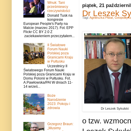
Wnuk: Tani
piątek, 21 październ
prześmiewcy
Dr Leszek Sy
rzeczywistości
Donald Tusk na
Tagi:
Agnieszka Piwar
,
Geopolityk
kongresie
European People's Party na
Malcie (marzec 2017). Fot. EPP
Flickr CC BY 2.0 Z
zaciekawieniem przeczytałem...
II Światowe
Forum Nauki
Polskiej poza
Granicami Kraju
w Pułtusku
Uczestnicy II
Światowego Forum Nauki
Polskiej poza Granicami Kraju w
Domu Polonii w Pułtusku. Fot.
A.Pawłowska/PAI W dniach 11-
14 wrześ...
Boże
Narodzenie
2023: Pokoju i
zdrowia
Dr Leszek Sykulski
o tzw. wzmocni
Grzegorz Braun:
„Musimy