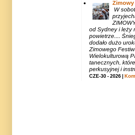
Zimowy 
W sobotę
przyjech
ZIMOWY 
od Sydney i leży 
powietrze.... Śni
dodało dużo uroku
Zimowego Festiwal
Wielokulturową P
tanecznych, któr
perkusyjnej i in
CZE-30 - 2026 |
Kome