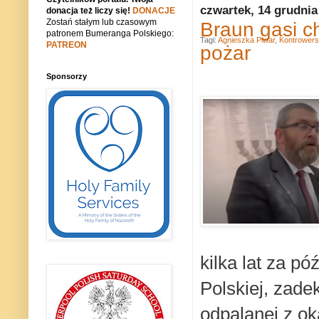
czwartek, 14 grudnia
donacja też liczy się!
DONACJE
Zostań stałym lub czasowym
Braun gasi c
patronem Bumeranga Polskiego:
Tagi:
Agnieszka Piwar
,
Kontrowers
PATREON
pożar
Sponsorzy
kilka lat za p
Polskiej, zade
odpalanej z o