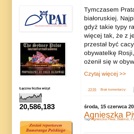
Tymczasem Pratas
białoruskiej. Naj
gdyż takie typy 
więcej tak, że z 
przestał być cac
obywatelkę Rosji,
ożenił się w obyw
Czytaj więcej >>
Łączna liczba wizyt
.
23:55
Brak komentarzy:
20,586,183
środa, 15 czerwca 2
Agnieszka Pi
Tagi:
Agnieszka Piwar
,
Białoruś
,
Fo