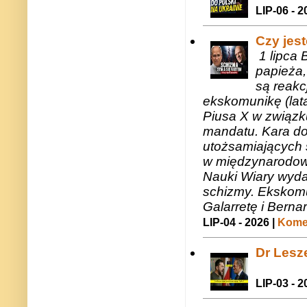
LIP-06 - 2
Czy jes
1 lipca 
papieża,
są reakc
ekskomunikę (lat
Piusa X w związk
mandatu. Kara do
utożsamiających 
w międzynarodow
Nauki Wiary wyda
schizmy. Ekskomu
Galarretę i Bernar
LIP-04 - 2026 |
Komen
Dr Lesze
LIP-03 - 2