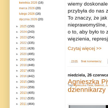
kwietnia 2026
(16)
wiemy doskonale, 
marca 2026
(20)
przybyła do nas z 
lutego 2026
(16)
To znaczy, że jak
stycznia 2026
(20)
nieprawomyślne, a
►
2025
(150)
o to, aby było to
►
2024
(243)
►
2023
(254)
więzienia, repres
►
2022
(335)
Czytaj więcej >>
►
2021
(428)
►
2020
(495)
►
2019
(424)
.
23:05
Brak komentarzy:
►
2018
(446)
►
2017
(433)
niedziela, 26 czerwc
►
2016
(442)
Agnieszka Pi
►
2015
(380)
Tagi:
Agnieszka Piwar
,
Białoruś
,
Ju
►
2014
(359)
dziennikarzy
►
2013
(405)
►
2012
(535)
►
2011
(464)