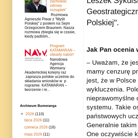
Leszek Sykuls
zachować
zdrowy
Geostrategicz
rozsądek”
Rozmowa
Agnieszki Piwar z "Myśli
Polskiej".
Polskiej" z posłem na Sejm
Grzegorzem Braunem. Nasza
rozmowa zbiegła się w czasie,
kiedy padliśm...
Program
Jak Pan ocenia 
KATAMARAN –
otwarty nabór!
Narodowa
– Uważam, że jest
Agencja
Wymiany
mamy cenzurę pre
Akademickiej kolejny raz
zaprasza polskie uczelnie do
jest, że w Polsc
składania wniosków w p
rogramie KATAMARAN –
wykluczenia. Pole
tworzenie i re...
nieprawomyślne os
systemu. Takie o
Archiwum Bumeranga
▼
2026
(110)
państwowych ucz
lipca 2026
(11)
Generalnie takim
czerwca 2026
(16)
One oczywiście ko
maja 2026
(11)