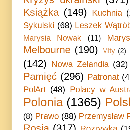
Książka
(149)
Kuchnia
Sykulski
(68)
Leszek Wątrób
Marys
Marysia Nowak
(11)
Melbourne
(190)
Mity
(2)
(142)
Nowa Zelandia
(32)
Pamięć
(296)
Patronat
(4
PolArt
(48)
Polacy w Austra
Polonia
(1365)
Pols
Prawo
(88)
Przemysław P
(8)
Rosja
(317)
Rozrywka
(1