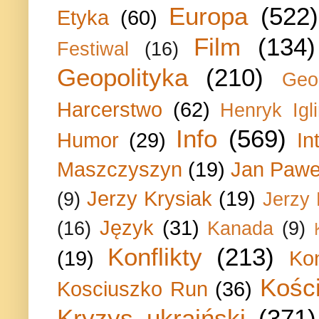
Europa
(522)
Etyka
(60)
Film
(134)
Festiwal
(16)
Geopolityka
(210)
Geo
Harcerstwo
(62)
Henryk Igli
Info
(569)
Humor
(29)
In
Maszczyszyn
(19)
Jan Paweł
Jerzy Krysiak
(19)
(9)
Jerzy
Język
(31)
(16)
Kanada
(9)
Konflikty
(213)
(19)
Ko
Kości
Kosciuszko Run
(36)
Kryzys ukraiński
(371)