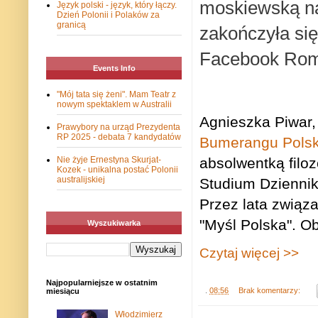
moskiewską naj
Język polski - język, który łączy.
Dzień Polonii i Polaków za
granicą
zakończyła się
Facebook Rom
Events Info
"Mój tata się żeni". Mam Teatr z
nowym spektaklem w Australii
Agnieszka Piwar, 
Prawybory na urząd Prezydenta
RP 2025 - debata 7 kandydatów
Bumerangu Pols
absolwentką filo
Nie żyje Ernestyna Skurjat-
Kozek - unikalna postać Polonii
australijskiej
Studium Dziennik
Przez lata związa
"Myśl Polska". O
Wyszukiwarka
Czytaj więcej >>
Najpopularniejsze w ostatnim
.
08:56
Brak komentarzy:
miesiącu
Włodzimierz