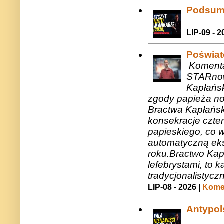
Podsum
LIP-09 - 2
Poświat
Komenta
STARnow
Kapłańsk
zgody papieża n
Bractwa Kapłańsk
konsekracje czte
papieskiego, co w
automatyczną eks
roku.Bractwo Ka
lefebrystami, to
tradycjonalistycz
LIP-08 - 2026 |
Komen
Antypols