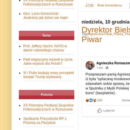
XX Polonijny Festiwal Zespołów
Folklorystycznych w Rzeszowie
.
17:05
Brak komentarzy:
Gen. Leon Komornicki:
Jesteśmy jak dzieci we mgle
niedziela, 10 grudnia
Dyrektor Bie
Tagi:
Agnieszka Piwar
,
Polska
,
Pr
Świat
Piwar
Prof. Jeffrey Sachs: NATO w
stanie cakowitego chaosu
Pakt migracyjny wszedł w życie.
Jakie wyjście dla Polski?
Xi i Putin budują nowy porządek
świata! Trump wykiwany
Polonia
XX Polonijny Festiwal Zespołów
Folklorystycznych w Rzeszowie
Spotkanie Prezydenta RP z
Polonią na Florydzie