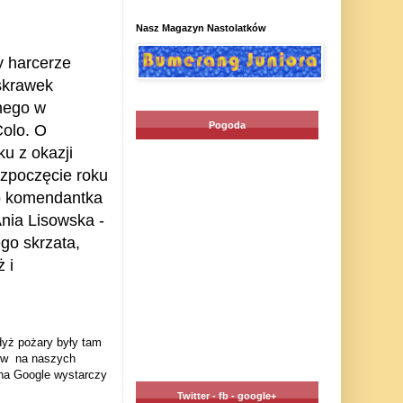
Nasz Magazyn Nastolatków
y harcerze
 skrawek
onego w
Pogoda
Colo. O
u z okazji
ozpoczęcie roku
go komendantka
nia Lisowska -
go skrzata,
 i
dyż pożary były tam
nów na naszych
: na Google wystarczy
Twitter - fb - google+