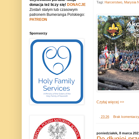
Tagi:
Harcerstwo
,
Marysia 
donacja też liczy się!
DONACJE
Zostań stałym lub czasowym
patronem Bumeranga Polskiego:
PATREON
Sponsorzy
Czytaj więcej >>
.
23:26
Brak komentarz
poniedziałek, 8 marca 202
Po długiej prz