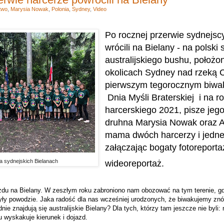
two
,
Marysia Nowak
,
Polonia
,
Sydney
,
Video
Po rocznej przerwie sydnejsc
wrócili na Bielany - na polski
australijskiego bushu, położ
okolicach Sydney nad rzeką 
pierwszym tegorocznym biwak
Dnia Myśli Braterskiej i na r
harcerskiego 2021, pisze je
druhna Marysia Nowak oraz A
mama dwóch harcerzy i jedne
załączając bogaty fotoreportaż
a sydnejskich Bielanach
wideoreportaż.
du na Bielany. W zeszłym roku zabroniono nam obozować na tym terenie, g
były powodzie. Jaka radość dla nas wcześniej urodzonych, że biwakujemy z
nie znajdują się australijskie Bielany? Dla tych, którzy tam jeszcze nie byli
u wyskakuje kierunek i dojazd.