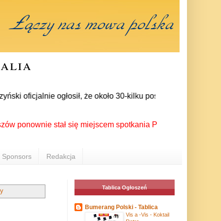
ralia
 oficjalnie ogłosił, że około 30-kilku posłów zrezygnowało z 
nownie stał się miejscem spotkania Polonii z całego świata po
Sponsors
Redakcja
Tablica Ogłoszeń
ty
Bumerang Polski - Tablica
Vis a -Vis - Koktail