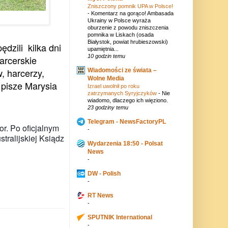
Zniszczony pomnik UPA w Polsce!
-
Komentarz na gorąco! Ambasada
Ukrainy w Polsce wyraża
oburzenie z powodu zniszczenia
pomnika w Liskach (osada
Białystok, powiat hrubieszowski)
dzili kilka dni
upamiętnia...
10 godzin temu
arcerskie
, harcerzy,
Wiadomości ze świata –
Wolne Media
i pisze Marysia
Izrael uwolnił po roku
zatrzymanych Syryjczyków
-
Nie
wiadomo, dlaczego ich więziono.
23 godziny temu
Telegram - NewsFactoryPL
or. Po oficjalnym
-
stralijskiej Ksiądz
Wydarzenia 18:50 - Polsat
News
-
DW - Polish
-
RT News
-
SPUTNIK International
-