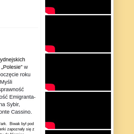
ydnejskich
 „Polesie”
w
poczęcie roku
Myśli
sprawność
ość Emigranta-
na Sybir,
onte Cassino.
ark.
Biwak był pod
erki zapoznały się z