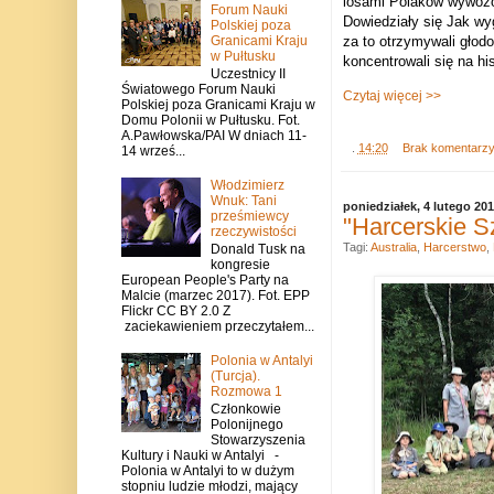
losami Polaków wywożon
Forum Nauki
Dowiedziały się Jak wyg
Polskiej poza
Granicami Kraju
za to otrzymywali głod
w Pułtusku
koncentrowali się na h
Uczestnicy II
Światowego Forum Nauki
Czytaj więcej >>
Polskiej poza Granicami Kraju w
Domu Polonii w Pułtusku. Fot.
A.Pawłowska/PAI W dniach 11-
.
14:20
Brak komentarz
14 wrześ...
Włodzimierz
Wnuk: Tani
poniedziałek, 4 lutego 20
prześmiewcy
"Harcerskie S
rzeczywistości
Tagi:
Australia
,
Harcerstwo
,
Donald Tusk na
kongresie
European People's Party na
Malcie (marzec 2017). Fot. EPP
Flickr CC BY 2.0 Z
zaciekawieniem przeczytałem...
Polonia w Antalyi
(Turcja).
Rozmowa 1
Członkowie
Polonijnego
Stowarzyszenia
Kultury i Nauki w Antalyi -
Polonia w Antalyi to w dużym
stopniu ludzie młodzi, mający