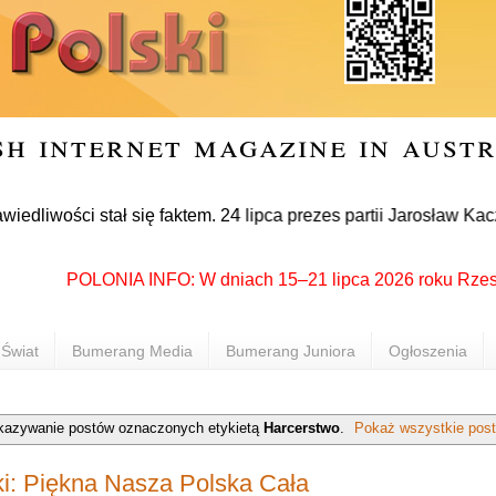
sh internet magazine in aust
ci stał się faktem. 24 lipca prezes partii Jarosław Kaczyński
POLONIA INFO: W dniach 15–21 lipca 2026 roku Rzeszów po
Świat
Bumerang Media
Bumerang Juniora
Ogłoszenia
kazywanie postów oznaczonych etykietą
Harcerstwo
.
Pokaż wszystkie pos
i: Piękna Nasza Polska Cała