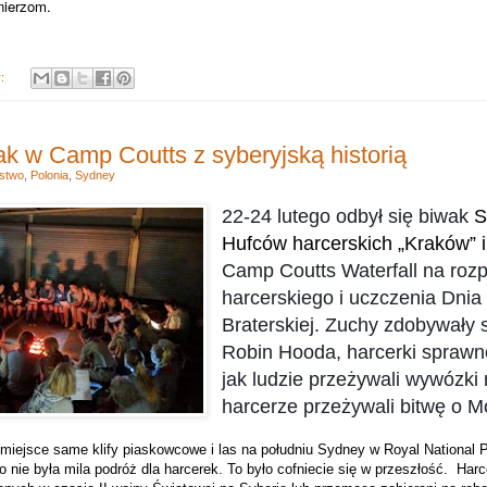
nierzom.
y:
ak w Camp Coutts z syberyjską historią
stwo
,
Polonia
,
Sydney
22-24 lutego odbył się biwak
S
Hufców harcerskich „Kraków” i
Camp Coutts Waterfall na roz
harcerskiego i uczczenia Dnia 
Braterskiej.
Zuchy zdobywały 
Robin Hooda, harcerki sprawn
jak ludzie przeżywali wywózki 
harcerze przeżywali bitwę o M
miejsce same klify piaskowcowe i las na południu Sydney w Royal National P
ie była mila podróż dla harcerek. To było cofniecie się w przeszłość.
Harc