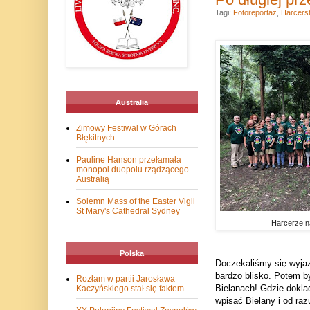
Tagi:
Fotoreportaż
,
Harcers
Australia
Zimowy Festiwal w Górach
Błękitnych
Pauline Hanson przełamała
monopol duopolu rządzącego
Australią
Solemn Mass of the Easter Vigil
St Mary's Cathedral Sydney
Harcerze n
Polska
Doczekaliśmy się wyjaz
bardzo blisko. Potem 
Rozłam w partii Jarosława
Bielanach! Gdzie doklad
Kaczyńskiego stał się faktem
wpisać Bielany i od raz