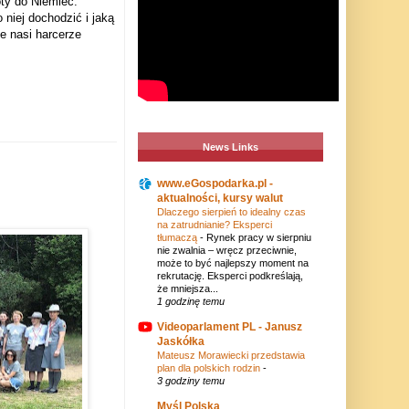
ty do Niemiec.
 niej dochodzić i jaką
le nasi harcerze
News Links
www.eGospodarka.pl -
aktualności, kursy walut
Dlaczego sierpień to idealny czas
na zatrudnianie? Eksperci
tłumaczą
-
Rynek pracy w sierpniu
nie zwalnia – wręcz przeciwnie,
może to być najlepszy moment na
rekrutację. Eksperci podkreślają,
że mniejsza...
1 godzinę temu
Videoparlament PL - Janusz
Jaskółka
Mateusz Morawiecki przedstawia
plan dla polskich rodzin
-
3 godziny temu
Myśl Polska