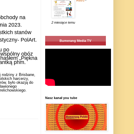
Retro
-
obchody na
2 miesiące temu
nia 2023.
stkich stanów
styczny- PolArt.
Bumerang Media TV
u po
ę wspólny obóz
d hasłem „Piękna
antką phm.
 rodziny z Brisbane,
lskich harcerzy,
trów, było okazją do
sławionego
relichowskiego.
Nasz kanał you tube