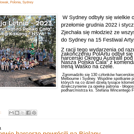
Nowak
,
Polonia
,
Sydney
W Sydney odbyły się wielkie 
przełomie grudnia 2022 i stycz
Zjechała się młodzież ze wszy
do Sydney na 15 Festiwal Arty
Z racji tego wydarzenia od raz
zakończeniu PolArtu odbył si
harcerski Okręgu Australii po
Nasza Polska Cala” z komend
Ireną Waśko na czele.
Zgromadziło się 130 członków harcerskiej
Melbourne i Sydney. Wspólne spotkanie po
których na co dzień dzielą tysiące kilome
dziękczynienie za opiekę patrona - błogo
podharcmistrza ks. Stefana Wincentego F
y:
1
erwie harcerze powrócili na Bielany