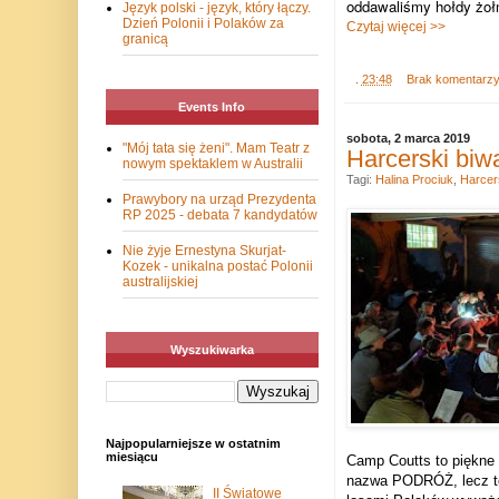
oddawaliśmy hołdy żoł
Język polski - język, który łączy.
Dzień Polonii i Polaków za
Czytaj więcej >>
granicą
.
23:48
Brak komentarz
Events Info
sobota, 2 marca 2019
"Mój tata się żeni". Mam Teatr z
Harcerski biw
nowym spektaklem w Australii
Tagi:
Halina Prociuk
,
Harcer
Prawybory na urząd Prezydenta
RP 2025 - debata 7 kandydatów
Nie żyje Ernestyna Skurjat-
Kozek - unikalna postać Polonii
australijskiej
Wyszukiwarka
Najpopularniejsze w ostatnim
miesiącu
Camp Coutts to piękne 
nazwa PODRÓŻ, lecz to n
II Światowe