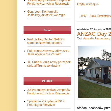
XX Polonijny Festiwal Zespołów
Folklorystycznych w Rzeszowie
Czytaj więcej >>
Gen. Leon Komornicki:
Jesteśmy jak dzieci we mgle
.
19:52
Brak komentarz
niedziela, 26 kwietnia 202
Świat
ANZAC Day 202
Tagi:
Australia
,
Harcerstwo
,
Prof. Jeffrey Sachs: NATO w
stanie cakowitego chaosu
Pakt migracyjny wszedł w życie.
Jakie wyjście dla Polski?
Xi i Putin budują nowy porządek
świata! Trump wykiwany
Polonia
XX Polonijny Festiwal Zespołów
Folklorystycznych w Rzeszowie
Spotkanie Prezydenta RP z
Polonią na Florydzie
słońca, pochodów prze