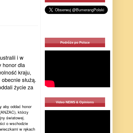
Podróże po Polsce
tralii i w
 honor dla
wolność kraju,
zy obecnie służą.
ddali życie za
Video NEWS & Opinions
y aby oddać honor
(ANZAC), którzy
ojny światowej.
ości o wschodzie
świeczkami w rękach