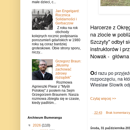
małe dzieci, c...
Jan Engelgard:
Rocznica
Solidarności i
Gorbaczow
Harcerze z Okręg
Z roku na rok
obchody
na zlocie w pobl
kolejnych rocznic podpisania
Szczyty" odbył s
porozumień gdańskich w 1980
roku są coraz bardziej
instruktorów i pr
groteskowe. Obie strony sporu,
niczy...
Nowak - główna
Grzegorz Braun:
„Musimy
zachować
O
d razu po przyjeź
zdrowy
rozpoczęciu, na któ
rozsądek”
Rozmowa
Wieslaw Slowik od
Agnieszki Piwar z "Myśli
Polskiej" z posłem na Sejm
Grzegorzem Braunem. Nasza
rozmowa zbiegła się w czasie,
Czytaj więcej >>
kiedy padliśm...
.
22:43
Brak komentarz
Archiwum Bumeranga
▼
2026
(110)
środa, 31 października 20