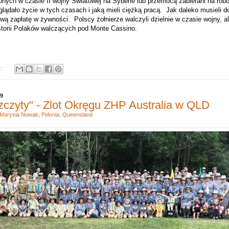
ych w czasie II wojny Światowej na Syberie lub przemocą zabierani na robo
lądało życie w tych czasach i jaką mieli ciężką pracą.
Jak daleko musieli do
ową zapłatę w żywności.
Polscy żołnierze walczyli dzielnie w czasie wojny, a
istorii Polaków walczących pod Monte Cassino.
y:
19
zczyty" - Zlot Okręgu ZHP Australia w QLD
Marysia Nowak
,
Polonia
,
Queensland