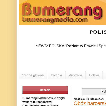
poli
NEWS: POLSKA: Rozłam w Prawie i Sprawiedliwoś
Strona główna
Polonia
Australia
Polska
Donacje
Po
Bumerang Polski istnieje dzięki
niedziela, 19 lutego 2023
Obóz harcersk
wsparciu Sponsorów i
Czytelników portalu. Twoja