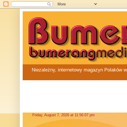
Niezależny, internetowy magazyn Polaków w Au