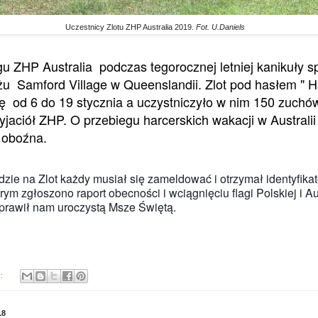
Uczestnicy Zlotu ZHP Australia 2019.
Fot. U.Daniels
u ZHP Australia podczas tegorocznej letniej kanikuły spę
iżu Samford Village w Queenslandii. Zlot pod hasłem " H
ię od 6 do 19 stycznia a uczystniczyło w nim 150 zuchów
zyjaciół ZHP. O przebiegu harcerskich wakacji w Australi
 oboźna.
dzie na Zlot każdy musiał się zameldować i otrzymał identyfikat
rym zgłoszono raport obecności i wciągnięciu flagi Polskiej i Au
prawił nam uroczystą Msze Świętą.
y:
18