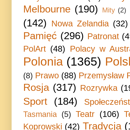
Melbourne
(190)
Mity
(2)
(142)
Nowa Zelandia
(32)
Pamięć
(296)
Patronat
(4
PolArt
(48)
Polacy w Austra
Polonia
(1365)
Pols
Prawo
(88)
Przemysław P
(8)
Rosja
(317)
Rozrywka
(1
Sport
(184)
Społeczeńs
Teatr
(106)
T
Tasmania
(5)
Tradycja
(
Koprowski
(42)