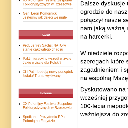
XX Polonijny Festiwal Zespołów
Dalsze dyskusje t
Folklorystycznych w Rzeszowie
ogrodzie do nas
Gen. Leon Komornicki:
Jesteśmy jak dzieci we mgle
połączył nasze s
nam jaką ważną r
na harcerki.
Świat
Prof. Jeffrey Sachs: NATO w
stanie cakowitego chaosu
W niedziele rozp
Pakt migracyjny wszedł w życie.
szeregach które 
Jakie wyjście dla Polski?
zagadnieniem i s
Xi i Putin budują nowy porządek
świata! Trump wykiwany
na wspólną Mszę
Dyskutowano na t
Polonia
wcześniej przygo
XX Polonijny Festiwal Zespołów
100-lecia niepod
Folklorystycznych w Rzeszowie
ważniejsza do zr
Spotkanie Prezydenta RP z
Polonią na Florydzie