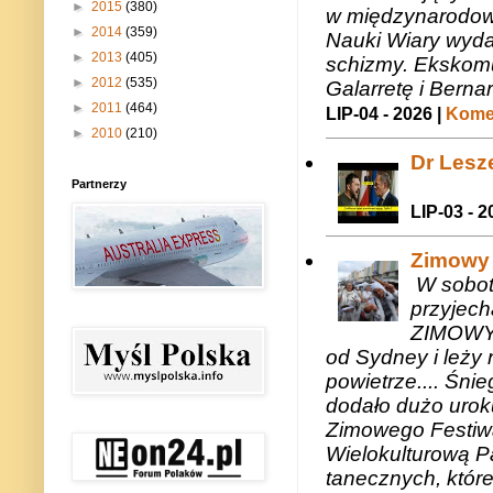
►
2015
(380)
w międzynarodow
►
2014
(359)
Nauki Wiary wyda
►
2013
(405)
schizmy. Ekskomu
►
2012
(535)
Galarretę i Bernar
►
2011
(464)
LIP-04 - 2026 |
Komen
►
2010
(210)
Dr Lesze
Partnerzy
LIP-03 - 2
Zimowy 
W sobotę
przyjech
ZIMOWY 
od Sydney i leży 
powietrze.... Śni
dodało dużo uroku
Zimowego Festiwal
Wielokulturową P
tanecznych, któr