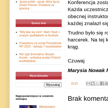
Konferencja zos
Język polski - język, który łączy.
Dzień Polonii i Polaków za
Każda uczestnicz
granicą
obecnej instrukt
każdej znalazł s
Events Info
Trudno było się 
"Mój tata się żeni". Mam Teatr z
nowym spektaklem w Australii
harcerek. Na tej 
Prawybory na urząd Prezydenta
krąg.
RP 2025 - debata 7 kandydatów
Nie żyje Ernestyna Skurjat-
Kozek - unikalna postać Polonii
Czuwaj
australijskiej
Marysia Nowak
Wyszukiwarka
.
22:23
Najpopularniejsze w ostatnim
Brak komenta
miesiącu
Włodzimierz