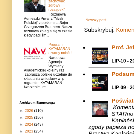
zachować
zdrowy
rozsądek”
Rozmowa
Agnieszki Piwar z "Myśli
Nowszy post
Polskiej" z posłem na Sejm
Grzegorzem Braunem. Nasza
Subskrybuj:
Koment
rozmowa zbiegła się w czasie,
kiedy padliśm...
Program
Prof. J
KATAMARAN –
otwarty nabór!
Narodowa
LIP-10 - 2
Agencja
Wymiany
Akademickiej kolejny raz
Podsum
zaprasza polskie uczelnie do
składania wniosków w p
rogramie KATAMARAN –
tworzenie i re...
LIP-09 - 2
Poświat
Archiwum Bumeranga
Komenta
►
2026
(110)
STARnow
►
2025
(150)
Kapłańsk
►
2024
(243)
zgody papieża n
►
2023
(254)
Bractwa Kapłańsk