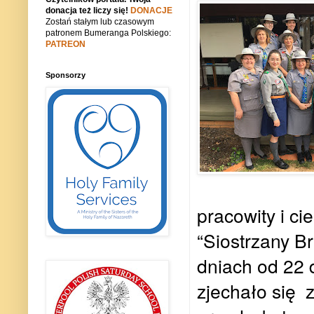
donacja też liczy się!
DONACJE
Zostań stałym lub czasowym
patronem Bumeranga Polskiego:
PATREON
Sponsorzy
pracowity i c
“Siostrzany B
dniach od 22 
zjechało się z 