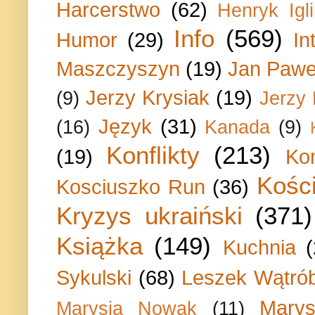
Harcerstwo
(62)
Henryk Igli
Info
(569)
Humor
(29)
In
Maszczyszyn
(19)
Jan Paweł
Jerzy Krysiak
(19)
(9)
Jerzy
Język
(31)
(16)
Kanada
(9)
Konflikty
(213)
(19)
Ko
Kości
Kosciuszko Run
(36)
Kryzys ukraiński
(371)
Książka
(149)
Kuchnia
Sykulski
(68)
Leszek Wątrób
Marys
Marysia Nowak
(11)