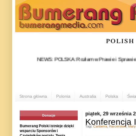
polish
NEWS: POLSKA: Rozłam w Prawie i Sprawiedliwości s
Strona główna
Polonia
Australia
Polska
Świa
piątek, 29 września 
Donacje
Konferencja I
Bumerang Polski istnieje dzięki
Tagi:
Canberra
,
Harcerstwo
,
Mary
wsparciu Sponsorów i
Czytelników portalu. Twoja