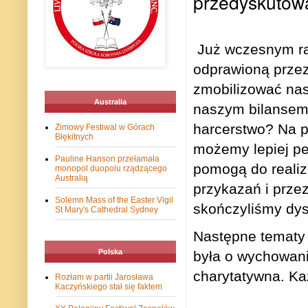
przedyskutowa
Już wczesnym r
odprawioną przez
zmobilizować nas
Australia
naszym bilansem 
harcerstwo? Na p
Zimowy Festiwal w Górach
Błękitnych
możemy lepiej peł
Pauline Hanson przełamała
pomogą do realiza
monopol duopolu rządzącego
Australią
przykazań i prze
Solemn Mass of the Easter Vigil
skończyliśmy dysk
St Mary's Cathedral Sydney
Następne tematy 
Polska
była o wychowani
charytatywna. Ka
Rozłam w partii Jarosława
Kaczyńskiego stał się faktem