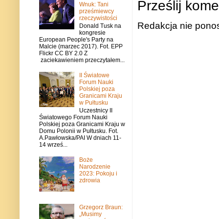
Prześlij kome
Wnuk: Tani
prześmiewcy
rzeczywistości
Redakcja nie ponos
Donald Tusk na
kongresie
European People's Party na
Malcie (marzec 2017). Fot. EPP
Flickr CC BY 2.0 Z
zaciekawieniem przeczytałem...
II Światowe
Forum Nauki
Polskiej poza
Granicami Kraju
w Pułtusku
Uczestnicy II
Światowego Forum Nauki
Polskiej poza Granicami Kraju w
Domu Polonii w Pułtusku. Fot.
A.Pawłowska/PAI W dniach 11-
14 wrześ...
Boże
Narodzenie
2023: Pokoju i
zdrowia
Grzegorz Braun:
„Musimy