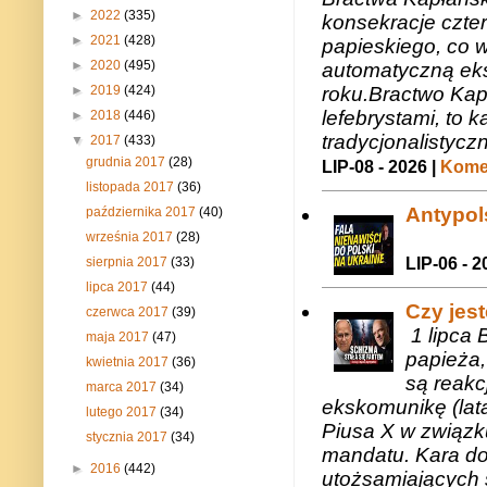
►
2022
(335)
konsekracje czte
►
2021
(428)
papieskiego, co w
►
2020
(495)
automatyczną eks
►
2019
(424)
roku.Bractwo Ka
lefebrystami, to
►
2018
(446)
tradycjonalistycz
▼
2017
(433)
grudnia 2017
(28)
LIP-08 - 2026 |
Komen
listopada 2017
(36)
Antypols
października 2017
(40)
września 2017
(28)
sierpnia 2017
(33)
LIP-06 - 2
lipca 2017
(44)
Czy jes
czerwca 2017
(39)
1 lipca 
maja 2017
(47)
papieża,
kwietnia 2017
(36)
są reakc
marca 2017
(34)
ekskomunikę (lat
lutego 2017
(34)
Piusa X w związk
stycznia 2017
(34)
mandatu. Kara do
►
2016
(442)
utożsamiających 