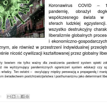
Koronawirus COVID – 1
pandemię, obnażył dogłę
współczesnego świata w 
sferach ludzkiej egzystencj
wszystko destrukcyjny charak
liberalizmie globalnych proce
i ekonomiczno-gospodarczych
nym, ale również w przestrzeni indywidualnej przecięt
śnie nicość cywilizacji kształtowanej przez globalny libe
ży bowiem nie tylko ważny dla zwalczenia pandemii system opieki zdro
ież nie wytrzymujący pandemicznych ograniczeń system edukacji czy 
h władzy. Ten ostatni – oscylujący między perswazją a propagandą i mani
m świadectwem postchrześcijaństwa i posthumanizmu jako determinant libera
y: