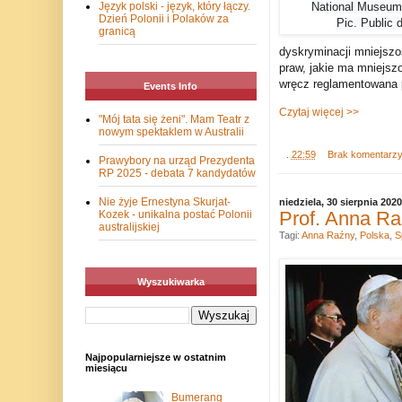
National Museum
Język polski - język, który łączy.
Dzień Polonii i Polaków za
Pic. Public 
granicą
dyskryminacji mniejszoś
praw, jakie ma mniejsz
wręcz reglamentowana p
Events Info
Czytaj więcej >>
"Mój tata się żeni". Mam Teatr z
nowym spektaklem w Australii
.
22:59
Brak komentarz
Prawybory na urząd Prezydenta
RP 2025 - debata 7 kandydatów
Nie żyje Ernestyna Skurjat-
niedziela, 30 sierpnia 2020
Prof. Anna Ra
Kozek - unikalna postać Polonii
australijskiej
Tagi:
Anna Raźny
,
Polska
,
S
Wyszukiwarka
Najpopularniejsze w ostatnim
miesiącu
Bumerang