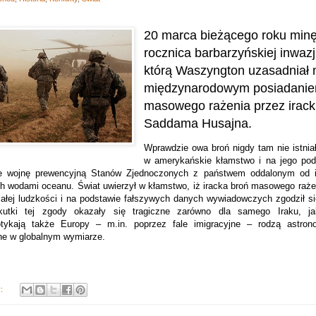
20 marca bieżącego roku minę
rocznica barbarzyńskiej inwazj
którą Waszyngton uzasadniał 
międzynarodowym posiadanie
masowego rażenia przez irack
Saddama Husajna.
Wprawdzie owa broń nigdy tam nie istniał
w amerykańskie kłamstwo i na jego pods
nie wojnę prewencyjną Stanów Zjednoczonych z państwem oddalonym od i
h wodami oceanu. Świat uwierzył w kłamstwo, iż iracka broń masowego rażen
ałej ludzkości i na podstawie fałszywych danych wywiadowczych zgodził s
utki tej zgody okazały się tragiczne zarówno dla samego Iraku, ja
otykają także Europy – m.in. poprzez fale imigracyjne – rodzą astron
ne w globalnym wymiarze.
y: