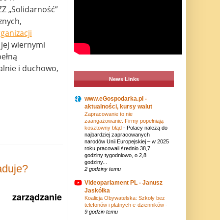
Z „Solidarność”
cznych,
ganizacji
 jej wiernymi
pełną
alnie i duchowo,
News Links
www.eGospodarka.pl -
aktualności, kursy walut
Zapracowanie to nie
zaangażowanie. Firmy popełniają
kosztowny błąd
-
Polacy należą do
najbardziej zapracowanych
narodów Unii Europejskiej – w 2025
roku pracowali średnio 38,7
godziny tygodniowo, o 2,8
godziny...
aduje?
2 godziny temu
Videoparlament PL - Janusz
Jaskółka
 zarządzanie
Koalicja Obywatelska: Szkoły bez
telefonów i płatnych e-dzienników
-
9 godzin temu