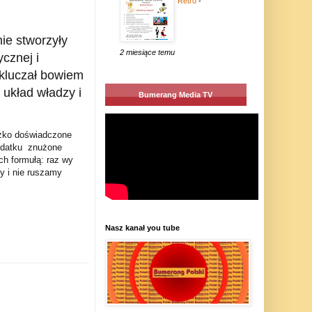
Retro
-
ie stworzyły
2 miesiące temu
cznej i
ykluczał bowiem
układ władzy i
Bumerang Media TV
ężko doświadczone
odatku znużone
ch formułą: raz wy
my i nie ruszamy
Nasz kanał you tube