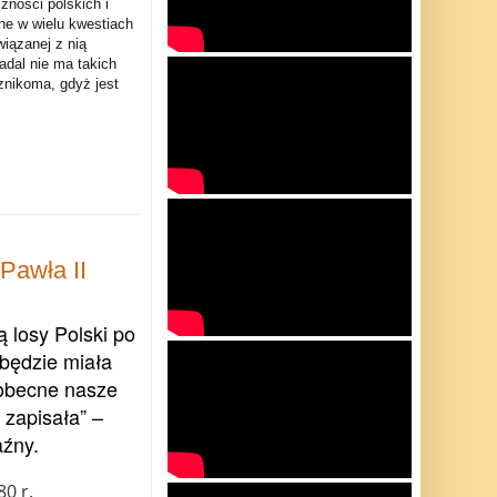
zności polskich i
ne w wielu kwestiach
wiązanej z nią
adal nie ma takich
znikoma, gdyż jest
Pawła II
 losy Polski po
 będzie miała
 obecne nasze
e zapisała” –
aźny.
0 r.