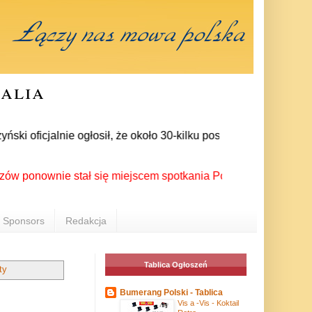
ralia
oficjalnie ogłosił, że około 30-kilku posłów zrezygnowało z c
ownie stał się miejscem spotkania Polonii z całego świata pod
Sponsors
Redakcja
Tablica Ogłoszeń
ty
Bumerang Polski - Tablica
Vis a -Vis - Koktail