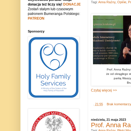
Tagi:
Anna Raźny
,
Opinie
,
Po
donacja też liczy się!
DONACJE
Zostań stałym lub czasowym
patronem Bumeranga Polskiego:
PATREON
Sponsorzy
Prof. Anna Raźny: 
że od okrągłego s
partią Waszy
Br
Czytaj więcej >>
.
21:55
Brak komentarz
niedziela, 21 maja 2023
Prof. Anna Ra
Tagi:
Anna Raźny
,
Bliski Ws