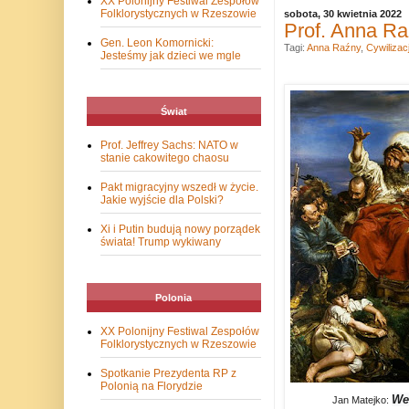
XX Polonijny Festiwal Zespołów
Folklorystycznych w Rzeszowie
sobota, 30 kwietnia 2022
Prof. Anna Raź
Gen. Leon Komornicki:
Tagi:
Anna Raźny
,
Cywilizac
Jesteśmy jak dzieci we mgle
Świat
Prof. Jeffrey Sachs: NATO w
stanie cakowitego chaosu
Pakt migracyjny wszedł w życie.
Jakie wyjście dla Polski?
Xi i Putin budują nowy porządek
świata! Trump wykiwany
Polonia
XX Polonijny Festiwal Zespołów
Folklorystycznych w Rzeszowie
Spotkanie Prezydenta RP z
Polonią na Florydzie
We
Jan Matejko: