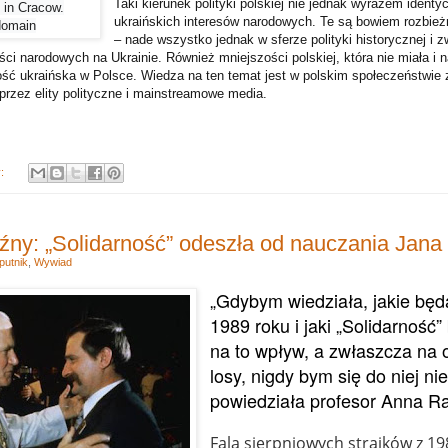
Taki kierunek polityki polskiej nie jednak wyrazem identyc
 in Cracow.
ukraińskich interesów narodowych. Te są bowiem rozbież
domain
– nade wszystko jednak w sferze polityki historycznej i z
ci narodowych na Ukrainie. Również mniejszości polskiej, która nie miała i n
ość ukraińska w Polsce. Wiedza na ten temat jest w polskim społeczeństwie 
rzez elity polityczne i mainstreamowe media.
y:
źny: „Solidarność” odeszła od nauczania Jana 
putnik
,
Wywiad
„Gdybym wiedziała, jakie będą
1989 roku i jaki „Solidarność”
na to wpływ, a zwłaszcza na
losy, nigdy bym się do niej ni
powiedziała profesor Anna R
Fala sierpniowych strajków z 198