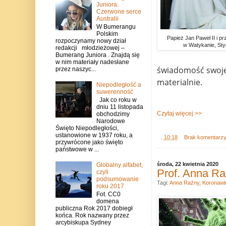
Juniora:
Czerwone serce
Australii
W Bumerangu
Polskim
Papież Jan Paweł II i p
rozpoczynamy nowy dział
w Watykanie, Sty
redakcji młodzieżowej –
Bumerang Juniora . Znajdą się
w nim materiały nadesłane
świadomość swojeg
przez naszyc...
materialnie.
Niepodległość a
suwerenność
Jak co roku w
dniu 11 listopada
Czytaj więcej >>
obchodzimy
Narodowe
Święto Niepodległości,
ustanowione w 1937 roku, a
.
10:18
Brak komentarz
przywrócone jako święto
państwowe w ...
środa, 22 kwietnia 2020
Globalny alfabet,
Prof. Anna Ra
czyli
podsumowanie
Tagi:
Anna Raźny
,
Koronawi
roku 2017
Fot. CC0
domena
publiczna Rok 2017 dobiegł
końca. Rok nazwany przez
arcybiskupa Sydney