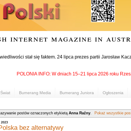
sh internet magazine in aust
i stał się faktem. 24 lipca prezes partii Jarosław Kaczyński 
POLONIA INFO: W dniach 15–21 lipca 2026 roku Rzeszów pon
Świat
Bumerang Media
Bumerang Juniora
Ogłoszenia
azywanie postów oznaczonych etykietą
Anna Raźny
.
Pokaż wszystkie pos
a 2023
olska bez alternatywy