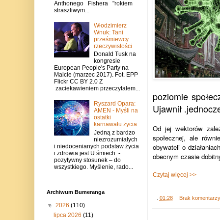
Anthonego Fishera "rokiem
straszliwym...
Włodzimierz
Wnuk: Tani
prześmiewcy
rzeczywistości
Donald Tusk na
kongresie
European People's Party na
Malcie (marzec 2017). Fot. EPP
Flickr CC BY 2.0 Z
zaciekawieniem przeczytałem...
poziomie społecz
Ryszard Opara:
Ujawnił .jednocze
AMEN - Myśli na
ostatki
karnawału życia
Od jej wektorów zale
Jedną z bardzo
społecznej, ale równ
niezrozumiałych
obywateli o działaniac
i niedocenianych podstaw życia
i zdrowia jest U śmiech -
obecnym czasie dobitny
pozytywny stosunek – do
wszystkiego. Myślenie, rado...
Czytaj więcej >>
Archiwum Bumeranga
.
01:28
Brak komentarz
▼
2026
(110)
lipca 2026
(11)