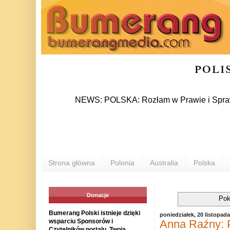
poli
NEWS: POLSKA: Rozłam w Prawie i Sprawiedliwośc
Strona główna
Polonia
Australia
Polska
Donacje
Pok
Bumerang Polski istnieje dzięki
poniedziałek, 20 listopad
Anna Raźny: P
wsparciu Sponsorów i
Czytelników portalu. Twoja