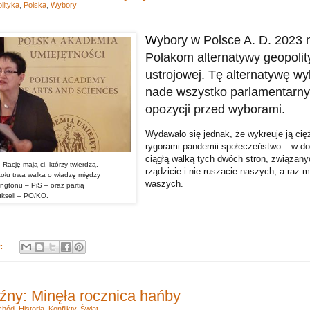
lityka
,
Polska
,
Wybory
W
ybory w Polsce A. D. 2023 n
Polakom alternatywy geopolity
ustrojowej. Tę alternatywę w
nade wszystko parlamentarny 
opozycji przed wyborami.
Wydawało się jednak, że wykreuje ją ci
rygorami pandemii społeczeństwo – w d
ciągłą walką tych dwóch stron, związany
Rację mają ci, którzy twierdzą,
rządzicie i nie ruszacie naszych, a raz 
tołu trwa walka o władzę między
waszych.
ngtonu – PiS – oraz partią
ukseli – PO/KO.
y:
źny: Minęła rocznica hańby
chód
,
Historia
,
Konflikty
,
Świat