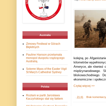
Australia
Zimowy Festiwal w Górach
Błękitnych
Pauline Hanson przełamała
kolejną po Afganista
monopol duopolu rządzącego
Australią
kilometrów wypełnionyc
Ameryce, ale również c
Solemn Mass of the Easter Vigil
międzynarodowego. Sk
St Mary's Cathedral Sydney
bliskowschodniego. D
ekonomiczne i społecz
Czytaj więcej >>
Polska
Rozłam w partii Jarosława
.
21:41
Brak komentarz
Kaczyńskiego stał się faktem