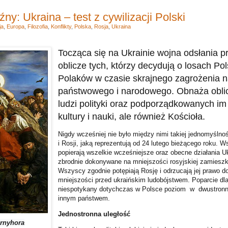
ny: Ukraina – test z cywilizacji Polski
ja
,
Europa
,
Filozofia
,
Konflikty
,
Polska
,
Rosja
,
Ukraina
Tocząca się na Ukrainie wojna odsłania 
oblicze tych, którzy decydują o losach Po
Polaków w czasie skrajnego zagrożenia 
państwowego i narodowego. Obnaża oblicz
ludzi polityki oraz podporządkowanych i
kultury i nauki, ale również Kościoła.
Nigdy wcześniej nie było między nimi takiej jednomyślno
i Rosji, jaką reprezentują od 24 lutego bieżącego roku. 
popierają wszelkie wcześniejsze oraz obecne działania U
zbrodnie dokonywane na mniejszości rosyjskiej zamiesz
Wszyscy zgodnie potępiają Rosję i odrzucają jej prawo do
mniejszości przed ukraińskim ludobójstwem. Poparcie dla
niespotykany dotychczas w Polsce poziom w dwustronny
innym państwem.
Jednostronna uległość
rnyhora