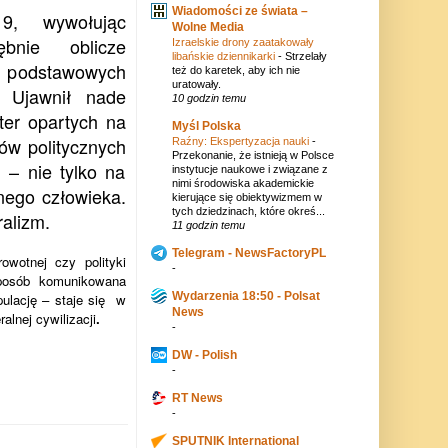
Wiadomości ze świata –
9, wywołując
Wolne Media
bnie oblicze
Izraelskie drony zaatakowały
libańskie dziennikarki
-
Strzelały
podstawowych
też do karetek, aby ich nie
uratowały.
i. Ujawnił nade
10 godzin temu
ter opartych na
Myśl Polska
sów politycznych
Raźny: Ekspertyzacja nauki
-
Przekonanie, że istnieją w Polsce
 – nie tylko na
instytucje naukowe i związane z
nimi środowiska akademickie
nego człowieka.
kierujące się obiektywizmem w
tych dziedzinach, które okreś...
ralizm.
11 godzin temu
Telegram - NewsFactoryPL
wotnej czy polityki
-
sposób komunikowana
Wydarzenia 18:50 - Polsat
pulację – staje się w
News
lnej cywilizacji
.
-
DW - Polish
-
RT News
-
SPUTNIK International