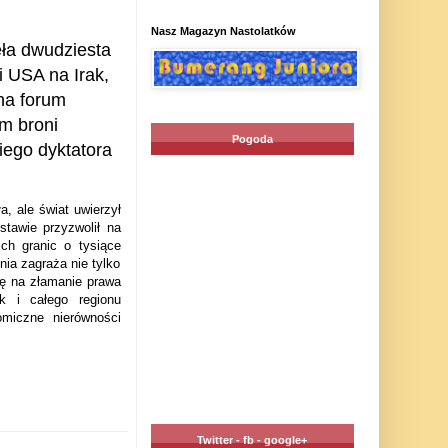
Nasz Magazyn Nastolatków
ła dwudziesta
i USA na Irak,
na forum
m broni
Pogoda
iego dyktatora
a, ale świat uwierzył
tawie przyzwolił na
ch granic o tysiące
ia zagraża nie tylko
ię na złamanie prawa
k i całego regionu
omiczne nierówności
Twitter - fb - google+