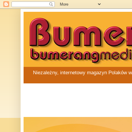
Niezależny, internetowy magazyn Polaków w Au