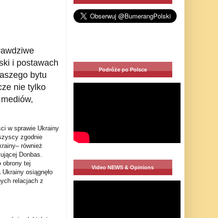
prawdziwe
lski i postawach
Podróże po Polsce
naszego bytu
e nie tylko
m mediów,
ści w sprawie Ukrainy
Wszyscy zgodnie
krainy– również
kującej Donbas.
 obrony tej
Video NEWS & Opinions
 Ukrainy osiągnęło
ch relacjach z