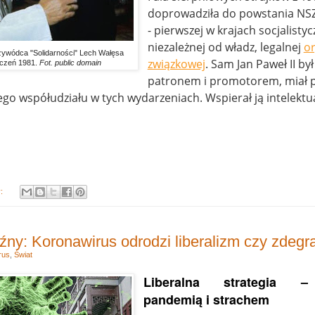
doprowadziła do powstania NSZ
- pierwszej w krajach socjalisty
niezależnej od władz, legalnej
or
rzywódca "Solidarności" Lech Wałęsa
związkowej
. Sam Jan Paweł II był
czeń 1981.
Fot. public domain
patronem i promotorem, miał 
o współudziału w tych wydarzeniach. Wspierał ją intelektu
y:
źny: Koronawirus odrodzi liberalizm czy zdegr
rus
,
Świat
Liberalna strategia –
pandemią i strachem