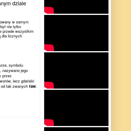
nym dziale
tuowany w samym
ył nie tylko
e przede wszystkim
 dla licznych
urze, symbolu
u, nazywano jego
y przez
dworów, lecz gdański
ię od tak zwanych
ław
.