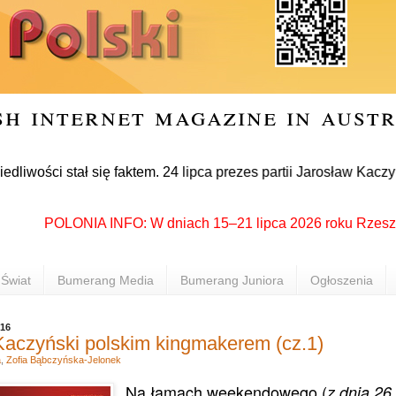
sh internet magazine in aust
stał się faktem. 24 lipca prezes partii Jarosław Kaczyński of
POLONIA INFO: W dniach 15–21 lipca 2026 roku Rzeszów pono
Świat
Bumerang Media
Bumerang Juniora
Ogłoszenia
016
Kaczyński polskim kingmakerem (cz.1)
a
,
Zofia Bąbczyńska-Jelonek
Na łamach weekendowego (
z dnia 26 