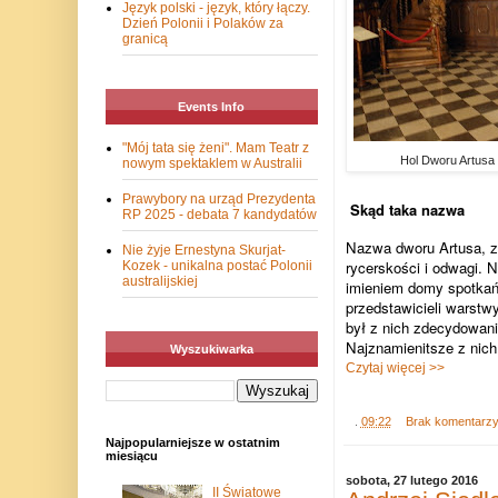
Język polski - język, który łączy.
Dzień Polonii i Polaków za
granicą
Events Info
"Mój tata się żeni". Mam Teatr z
Hol Dworu Artus
nowym spektaklem w Australii
Prawybory na urząd Prezydenta
Skąd taka nazwa
RP 2025 - debata 7 kandydatów
Nazwa dworu Artusa, zo
Nie żyje Ernestyna Skurjat-
rycerskości i odwagi. N
Kozek - unikalna postać Polonii
australijskiej
imieniem domy spotkań 
przedstawicieli warstw
był z nich zdecydowani
Najznamienitsze z nich
Wyszukiwarka
Czytaj więcej >>
.
09:22
Brak komentarz
Najpopularniejsze w ostatnim
miesiącu
sobota, 27 lutego 2016
II Światowe