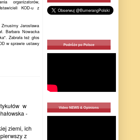
ia organizatorów,
dstawicieli KOD-u z
 - Zmusimy Jarosława
dał. Barbara Nowacka
ka". Zabrała też głos
 KOD w sprawie ustawy
Podróże po Polsce
artykułów w
Video NEWS & Opinions
hałowska -
iej ziemi, ich
o pierwszy z