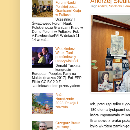
Andrzej Siedle
Forum Nauki
Tagi:
Andrzej Siedlecki
,
Eduk
Polskiej poza
Granicami Kraju
w Pułtusku
Uczestnicy II
Światowego Forum Nauki
Polskiej poza Granicami Kraju w
Domu Polonii w Pułtusku. Fot.
A.Pawłowska/PAI W dniach 11-
14 wrześ...
Włodzimierz
Wnuk: Tani
prześmiewcy
rzeczywistości
Donald Tusk na
kongresie
European People's Party na
Malcie (marzec 2017). Fot. EPP
Flickr CC BY 2.0 Z
zaciekawieniem przeczytałem...
Boże
Narodzenie
2023: Pokoju i
ich, pracując tylko 3 
zdrowia
180-cioma tysiącami do
które imponowały milio
finansowe z braku pożą
Grzegorz Braun:
było wkrótce zamknięcie
„Musimy