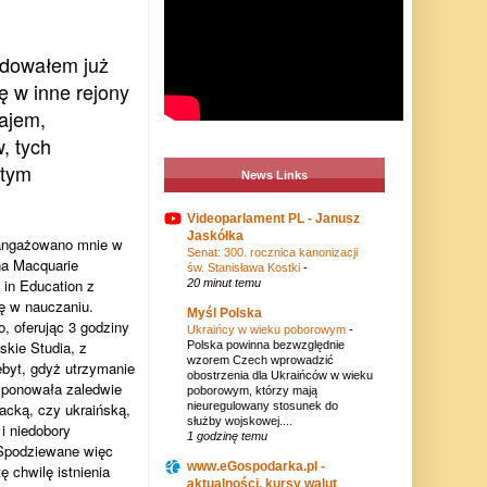
ydowałem już
ię w inne rejony
ajem,
, tych
 tym
News Links
Videoparlament PL - Janusz
Jaskółka
aangażowano mnie w
Senat: 300. rocznica kanonizacji
na Macquarie
św. Stanisława Kostki
-
 in Education z
20 minut temu
kę w nauczaniu.
Myśl Polska
, oferując 3 godziny
Ukraińcy w wieku poborowym
-
skie Studia, z
Polska powinna bezwzględnie
wzorem Czech wprowadzić
byt, gdyż utrzymanie
obostrzenia dla Ukraińców w wieku
ysponowała zaledwie
poborowym, którzy mają
acką, czy ukraińską,
nieuregulowany stosunek do
służby wojskowej....
i niedobory
1 godzinę temu
 Spodziewane więc
www.eGospodarka.pl -
 chwilę istnienia
aktualności, kursy walut