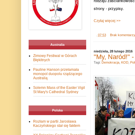
rodzaju zaściankowość 
strony - przypisy.
Czytaj więcej >>
.
07:53
Brak komentarz
Australia
niedziela, 28 lutego 2016
"My, Naród!" 
Zimowy Festiwal w Górach
Błękitnych
Tagi:
Demokracja
,
KOD
,
Pol
Pauline Hanson przełamała
monopol duopolu rządzącego
Australią
Solemn Mass of the Easter Vigil
St Mary's Cathedral Sydney
Polska
Rozłam w partii Jarosława
Kaczyńskiego stał się faktem