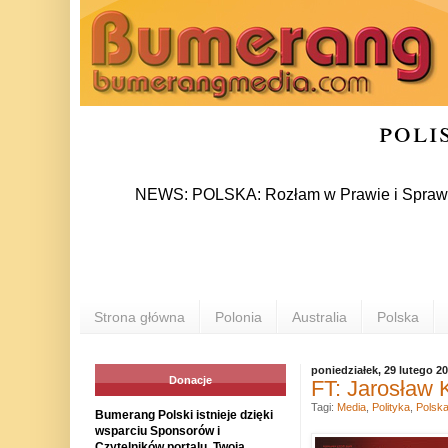
poli
NEWS: POLSKA: Rozłam w Prawie i Sprawiedliwości 
Strona główna
Polonia
Australia
Polska
poniedziałek, 29 lutego 2
Donacje
FT: Jarosław 
Tagi:
Media
,
Polityka
,
Polsk
Bumerang Polski istnieje dzięki
wsparciu Sponsorów i
Czytelników portalu. Twoja