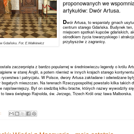
proponowanych we wspomnia
artykułów: Dwór Artusa.
D
wór Artusa, to wspaniały gmach usy
centrum starego Gdańska. Budynek ten, b
miejscem spotkań kupców gdańskich, al
ośrodkiem życia towarzyskiego i atrakcją
przybyszów z zagranicy.
a w Gdańsku.
Fot. E.Walkiewicz
stała zaczerpnięta z bardzo popularnej w średniowieczu legendy o królu Art
ajpierw w starej Anglii, a potem również w innych krajach starego kontynent
rycerstwa i patrycjatu. W Polsce, dwory Artusa zakładane i odwiedzane był
y bogatych mieszczan. Na terenach Rzeczypospolitej powstało kilka takich 
e najsławniejszy. Był on siedzibą kilku bractw, których nazwy wywodziły s
 to ława świętego Rajnolda, św. Jerzego, Trzech Króli oraz ława Malborska.
y: