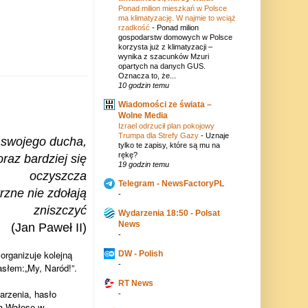
Ponad milion mieszkań w Polsce
ma klimatyzację. W najmie to wciąż
rzadkość
-
Ponad milion
gospodarstw domowych w Polsce
korzysta już z klimatyzacji –
wynika z szacunków Mzuri
opartych na danych GUS.
Oznacza to, że...
10 godzin temu
Wiadomości ze świata –
Wolne Media
Izrael odrzucił plan pokojowy
Trumpa dla Strefy Gazy
-
Uznaje
 swojego ducha,
tylko te zapisy, które są mu na
rękę?
raz bardziej się
19 godzin temu
oczyszcza
Telegram - NewsFactoryPL
rzne nie zdołają
-
zniszczyć
Wydarzenia 18:50 - Polsat
News
(Jan Paweł II)
-
organizuje kolejną
DW - Polish
-
słem:„My, Naród!”.
RT News
arzenia, hasło
-
ha Wałęsę w