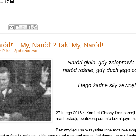
. 17 lat!
y:
ród!". „My, Naród”? Tak! My, Naród!
D
,
Polska
,
Społeczeństwo
Naród ginie, gdy znieprawia
naród rośnie,
gdy duch jego co
i tego żadne siły zewnęt
27 lutego 2016 r. Komitet Obrony Demokracji 
manifestację opatrzoną dumnie brzmiącym ha
Bez względu na wszystkie inne możliwe skoj
ardzo ścisły związek z historycznymi słowami wypowiedzianymi przez Lec