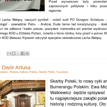
Przed wymarszem były przemówien
zaproszonych polityków i kilku prze
regionów.
nić Lecha Wałęsy, naszych symboli - mówił szef PO Grzegorz Schetyna.
tąpił - powiedział Petru. - Andrzej Duda łamie ład konstytucyjny - do
ci nie odbierze "żaden prezes, prezydent marionetka ani premier wydmusz
kiego KOD-u Elżbieta Pytlarz, mówiła o liście rolnika, kóry prosił o pomoc
er KOD Mateusz Kijowski odczytał specjalne oświadczenie Lecha Wałęsy.
y:
: Dwór Artusa
kiewicz
,
Historia
,
Kultura
,
Polska
,
Skarby Polski
,
Turystyka
Skarby Polski, to nowy cykl 
Bumerangu Polskim. Ewa Mic
Walkiewicz będzie opisywać
tu najpiękniejsze zakątki polsk
historię i rodzimą kulturę. Ot