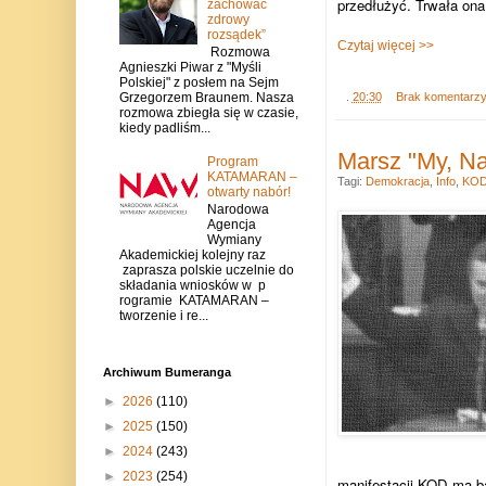
przedłużyć. Trwała ona..
zachować
zdrowy
rozsądek”
Czytaj więcej >>
Rozmowa
Agnieszki Piwar z "Myśli
Polskiej" z posłem na Sejm
Grzegorzem Braunem. Nasza
.
20:30
Brak komentarz
rozmowa zbiegła się w czasie,
kiedy padliśm...
Marsz "My, Na
Program
KATAMARAN –
Tagi:
Demokracja
,
Info
,
KO
otwarty nabór!
Narodowa
Agencja
Wymiany
Akademickiej kolejny raz
zaprasza polskie uczelnie do
składania wniosków w p
rogramie KATAMARAN –
tworzenie i re...
Archiwum Bumeranga
►
2026
(110)
►
2025
(150)
►
2024
(243)
►
2023
(254)
manifestacji KOD ma b