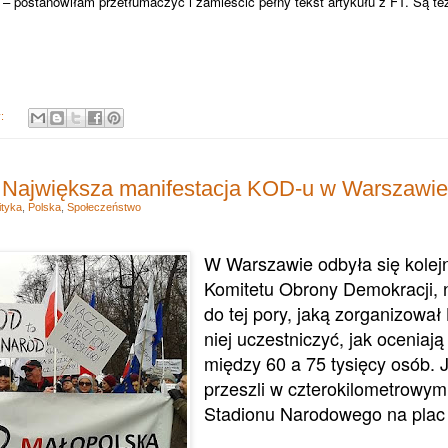
– postanowiłam przetłumaczyć i zamieścić pełny tekst artykułu z FT. Są te
y:
- Największa manifestacja KOD-u w Warszawie
ityka
,
Polska
,
Społeczeństwo
W Warszawie odbyła się kolej
Komitetu Obrony Demokracji, n
do tej pory, jaką zorganizowa
niej uczestniczyć, jak oceniają
między 60 a 75 tysięcy osób. 
przeszli w czterokilometrowy
Stadionu Narodowego na plac 