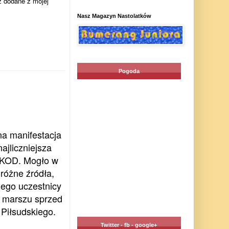
ż dodane z mojej
Nasz Magazyn Nastolatków
Pogoda
na manifestacja
ajliczniejsza
ł KOD. Mogło w
 różne źródła,
Jego uczestnicy
m marszu sprzed
Piłsudskiego.
Twitter - fb - google+