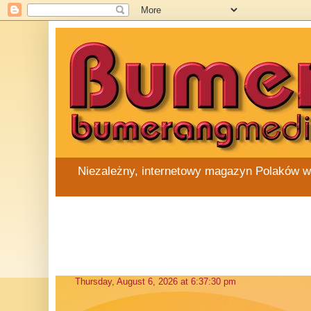
Niezależny, internetowy magazyn Polaków w Au