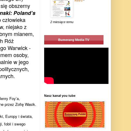
Retro
-
 się obszerny
nski: Poland’s
ko człowieka
2 miesiące temu
, niejako z
dobnym mianem,
ch Róż
Bumerang Media TV
ego Warwick -
nimem osoby,
alnie w jego
olitycznych,
arnych.
Nasz kanał you tube
enry Foy’a,
e przez Zofię Wasik.
i, Europy i świata,
, fobii i swego