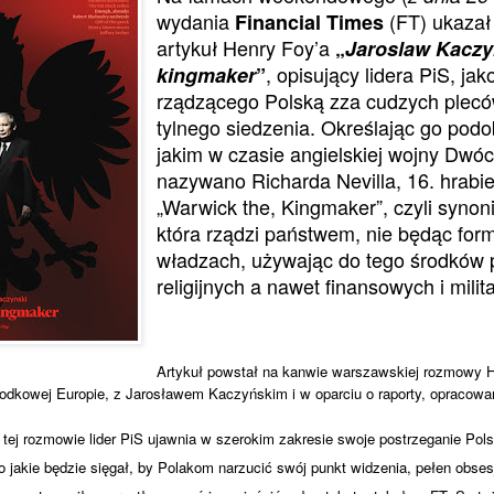
wydania
(FT) ukazał
Financial Times
artykuł Henry Foy’a
„
Jaroslaw Kaczy
, opisujący lidera PiS, ja
kingmaker
”
rządzącego Polską zza cudzych pleców
tylnego siedzenia. Określając go po
jakim w czasie angielskiej wojny Dwó
nazywano Richarda Nevilla, 16. hrabi
„Warwick the, Kingmaker”, czyli syno
która rządzi państwem, nie będąc form
władzach, używając do tego środków p
religijnych a nawet finansowych i milit
Artykuł powstał na kanwie warszawskiej rozmowy H
dkowej Europie, z Jarosławem Kaczyńskim i w oparciu o raporty, opracowan
tej rozmowie lider PiS ujawnia w szerokim zakresie swoje postrzeganie Polsk
 jakie będzie sięgał, by Polakom narzucić swój punkt widzenia, pełen obsesji