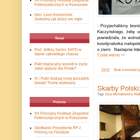
XX Polonijny Festiwal Zespołów
Folklorystycznych w Rzeszowie
Gen. Leon Komornicki:
Jesteśmy jak dzieci we mgle
- Przyjechaliśmy bro
Kaczyńskiego, żeby us
powiedziała, że wolnoś
Świat
koordynatorka małopols
o ziemi. Nastepnie lid
Prof. Jeffrey Sachs: NATO w
stanie cakowitego chaosu
Czytaj więcej >>
Pakt migracyjny wszedł w życie.
Jakie wyjście dla Polski?
.
23:57
Brak komentarz
Xi i Putin budują nowy porządek
świata! Trump wykiwany
Skarby Polski
Tagi:
Ewa Michałowska-Wal
Polonia
XX Polonijny Festiwal Zespołów
Folklorystycznych w Rzeszowie
Spotkanie Prezydenta RP z
Polonią na Florydzie