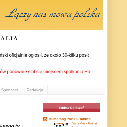
ralia
icjalnie ogłosił, że około 30-kilku posłów zrezygnowało z czł
wnie stał się miejscem spotkania Polonii z całego świata podc
Sponsors
Redakcja
Tablica Ogłoszeń
Bumerang Polski - Tablica
Vis a -Vis - Koktail
lutego br.)