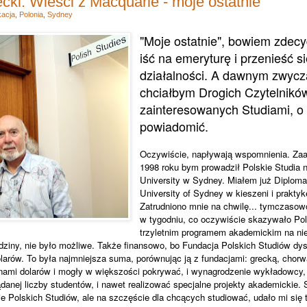
cki: Wieści z Macquarie - moje ostatnie
acja
,
Polonia
,
Sydney
"Moje ostatnie", bowiem zdec
iść na emeryturę i przenieść s
działalności. A dawnym zwycz
chciałbym Drogich Czytelników
zainteresowanych Studiami, o
powiadomić.
Oczywiście, napływają wspomnienia. Z
1998 roku bym prowadził Polskie Studia 
University w Sydney. Miałem już Diploma
University of Sydney w kieszeni i prakty
Zatrudniono mnie na chwilę... tymczasowo
w tygodniu, co oczywiście skazywało Pol
trzyletnim programem akademickim na nie
godziny, nie było możliwe. Także finansowo, bo Fundacja Polskich Studiów d
larów. To była najmniejsza suma, porównując ją z fundacjami: grecką, chorw
nami dolarów i mogły w większości pokrywać, i wynagrodzenie wykładowcy, 
danej liczby studentów, i nawet realizować specjalne projekty akademickie.
 Polskich Studiów, ale na szczęście dla chcących studiować, udało mi się tę