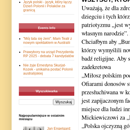
Język polski - język, który łączy.
Uważają, że dla zdr
Dzień Polonii i Polaków za
granicą
dziegciu i tych któ
patriotyzmu „jest w
Events Info
własnym narodzie”. 
"Mój tata się żeni". Mam Teatr z
Chciałbym aby „Bume
nowym spektaklem w Australii
którzy wymyślili no
Prawybory na urząd Prezydenta
RP 2025 - debata 7 kandydatów
badź religijne. Aby
zadekretowa
Nie żyje Ernestyna Skurjat-
Kozek - unikalna postać Polonii
„
Miłosz polskim poe
australijskiej
Ofiarami donosów st
przesłuchiwana w ko
Wyszukiwarka
jest zapijaczonym f
miejsce dla ludzi in
Mickiewiczowi za „
Najpopularniejsze w ostatnim
miesiącu
„Polska ojczyzną gów
Jan Engelgard: