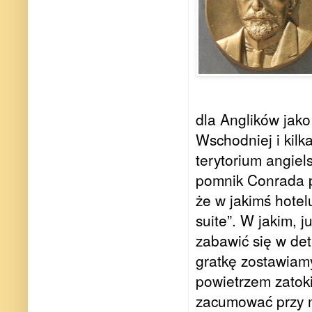
dla Anglików
jako
Wschodniej
i kilk
terytorium angiel
pomnik Conrada p
że
w
jakimś hotel
suite”. W jakim, 
zabawić się
w det
gratkę zostawiam
powietrzem zatoki
zacumować
przy