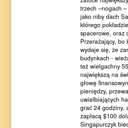
trzech
–nogach – b
jako niby dach Sa
którego pokładzie
spacerowe, oraz o
Przerażający, bo 
wydaje się, że z
budynkach - wieża
też wielgachny 55
największą na świ
głowę finansowym
pieniędzy, przewa
uwielbiających h
grać 24 godziny, 
zapłacą $100 do
Singapurczyk bied