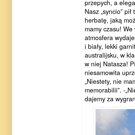
przepych, a elegan
Nasz „syncio” pi
herbatę, jaką mo
mamy czasu! We w
atmosfera wydaje 
i biały, lekki gar
australijsku, w k
w niej Natasza! 
niesamowita upr
„Niestety, nie m
memorabilii”.
-
„Ni
dajemy za wygra