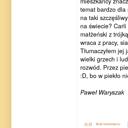
mieszkańcy znaczn
temat bardzo dla 
na taki szczęśli
na świecie? Carli
małżeński z trójk
wraca z pracy, si
Tłumaczyłem jej j
wielki grzech i l
rozwód. Przez pie
:D, bo w piekło ni
Paweł Waryszak
.
21:15
Brak komentarzy: