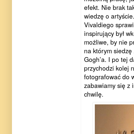
efekt. Nie brak t
wiedzę o artyście
Vivaldiego
sprawi
inspirujący był w
możliwe, by nie p
na którym siedzę
Gogh’a. I po tej 
przychodzi kolej 
fotografować do wo
zabawiamy się z i
chwilę.