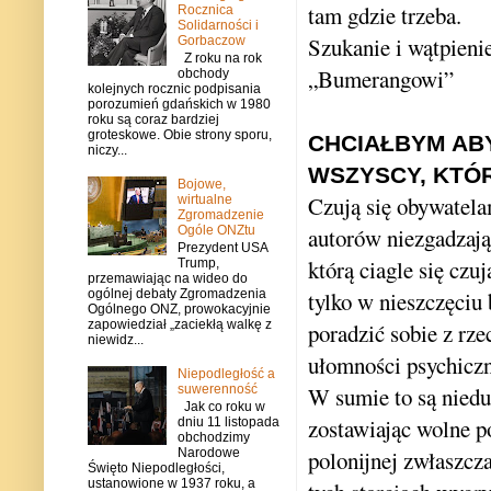
tam gdzie trzeba.
Rocznica
Solidarności i
Szukanie i wątpienie
Gorbaczow
Z roku na rok
„Bumerangowi”
obchody
kolejnych rocznic podpisania
porozumień gdańskich w 1980
roku są coraz bardziej
groteskowe. Obie strony sporu,
CHCIAŁBYM AB
niczy...
WSZYSCY, KTÓR
Bojowe,
Czują się obywatel
wirtualne
Zgromadzenie
Ogóle ONZtu
autorów niezgadzają
Prezydent USA
którą ciagle się czu
Trump,
przemawiając na wideo do
ogólnej debaty Zgromadzenia
tylko w nieszczęciu 
Ogólnego ONZ, prowokacyjnie
zapowiedział „zaciekłą walkę z
poradzić sobie z rze
niewidz...
ułomności psychiczn
Niepodległość a
suwerenność
W sumie to są niedu
Jak co roku w
zostawiając wolne 
dniu 11 listopada
obchodzimy
Narodowe
polonijnej zwłaszcz
Święto Niepodległości,
ustanowione w 1937 roku, a