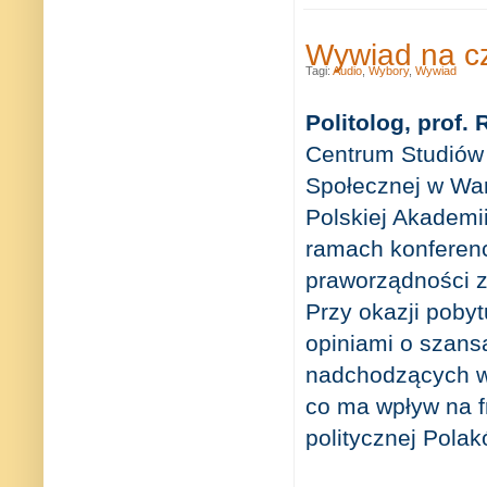
Wywiad na c
Tagi:
Audio
,
Wybory
,
Wywiad
Politolog, prof
Centrum Studiów
Społecznej w War
Polskiej Akademi
ramach konferenc
praworządności z
Przy okazji pobyt
opiniami o szans
nadchodzących wy
co ma wpływ na f
politycznej Polak