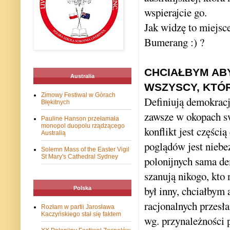
wspierajcie go.
Jak widzę to miejsc
Bumerang :
) ?
CHCIAŁBYM AB
Australia
WSZYSCY, KTÓR
Zimowy Festiwal w Górach
Definiują demokracj
Błękitnych
zawsze w okopach s
Pauline Hanson przełamała
monopol duopolu rządzącego
konflikt jest części
Australią
poglądów jest niebe
Solemn Mass of the Easter Vigil
St Mary's Cathedral Sydney
polonijnych sama dem
szanują nikogo, kto
był inny, chciałbym
Polska
racjonalnych przesł
Rozłam w partii Jarosława
Kaczyńskiego stał się faktem
wg. przynależności p