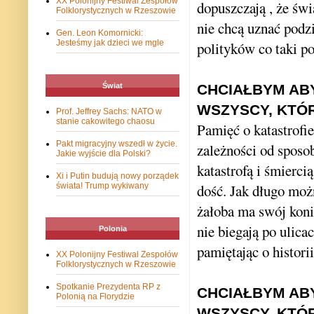
XX Polonijny Festiwal Zespołów
dopuszczają , że świ
Folklorystycznych w Rzeszowie
nie chcą uznać podzi
Gen. Leon Komornicki:
Jesteśmy jak dzieci we mgle
polityków co taki po
Świat
CHCIAŁBYM AB
WSZYSCY, KTÓ
Prof. Jeffrey Sachs: NATO w
stanie cakowitego chaosu
Pamięć o katastrofie
Pakt migracyjny wszedł w życie.
zależności od sposo
Jakie wyjście dla Polski?
katastrofą i śmierc
Xi i Putin budują nowy porządek
świata! Trump wykiwany
dość. Jak długo możn
żałoba ma swój koni
nie biegają po ulic
Polonia
pamiętając o histori
XX Polonijny Festiwal Zespołów
Folklorystycznych w Rzeszowie
Spotkanie Prezydenta RP z
CHCIAŁBYM AB
Polonią na Florydzie
WSZYSCY, KTÓR