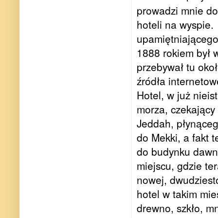
prowadzi mnie do 
hoteli na wyspie.
upamiętniająceg
1888 rokiem był 
prze
bywał tu okoł
źródła
interneto
Hotel, w już niei
morza, czekający 
Jeddah, płynąceg
do Mekki, a fakt t
do budynku dawne
miejscu, gdzie te
nowej, dwudziesto
hotel w takim mie
drewno, szkło, m