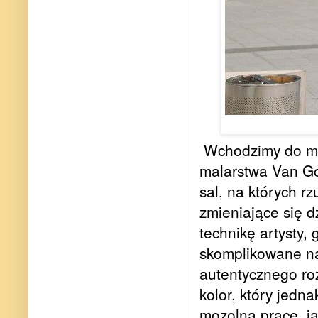
Wchodzimy do mu
malarstwa Van Gog
sal, na których rz
zmieniające się d
technikę artysty,
skomplikowane nak
autentycznego roz
kolor, który jedna
mozolną pracę, ja