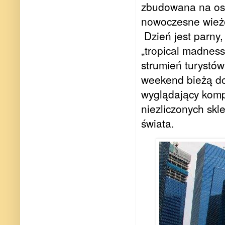
zbudowana na
os
nowoczesne wież
D
zień jest parny
„tropical madness
strumień turystó
weekend bieżą do 
wyglądający komp
niezliczonych skl
ś
wiata.