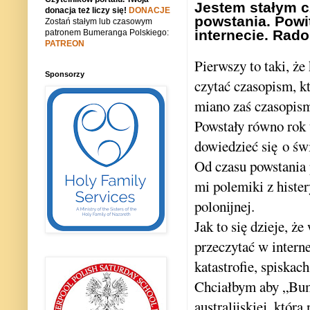
Jestem stałym c
donacja też liczy się!
DONACJE
powstania.
Powit
Zostań stałym lub czasowym
internecie. Rad
patronem Bumeranga Polskiego:
PATREON
Pierwszy to taki, że
Sponsorzy
czytać czasopism, kt
miano zaś czasopism 
Powstały równo rok
dowiedzieć się o świe
Od czasu powstania 
mi polemiki z histe
polonijnej.
Jak to się dzieje, ż
przeczytać w interne
katastrofie, spiska
Chciałbym aby „Bume
australijskiej, któr