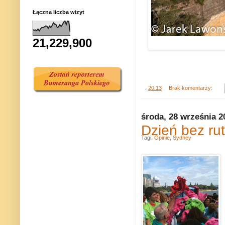
Łączna liczba wizyt
21,229,900
.
20:13
Brak komentarzy:
środa, 28 września 2
Dzień bez ru
Tagi:
Opinie
,
Sydney