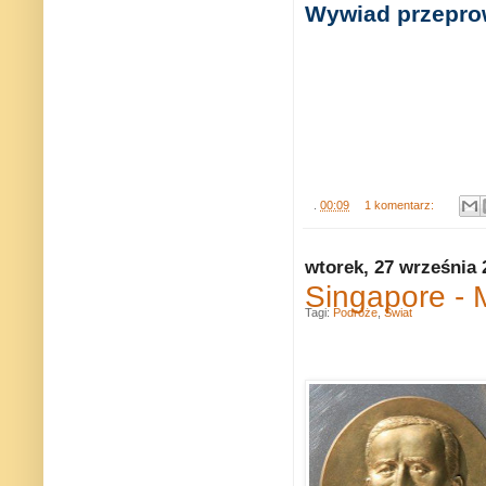
Wywiad przeprow
.
00:09
1 komentarz:
wtorek, 27 września 
Singapore - 
Tagi:
Podróże
,
Świat