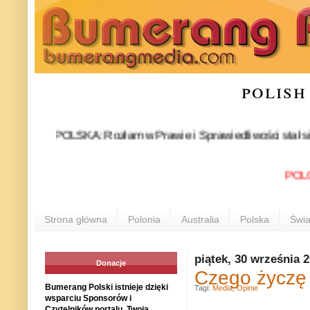
polish
: POLSKA: Rozłam w Prawie i Sprawiedliwości stał się faktem.
POLONIA I
Strona główna
Polonia
Australia
Polska
Świa
piątek, 30 września 
Donacje
Czego życzę
Bumerang Polski istnieje dzięki
Tagi:
Media
,
Opinie
wsparciu Sponsorów i
Czytelników portalu. Twoja