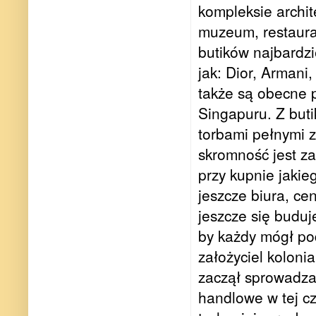
kompleksie archi
muzeum, restaurac
butików najbardzi
jak: Dior, Armani
także są obecne
Singapuru. Z but
torbami pełnymi
skromność jest za
przy kupnie jakie
jeszcze biura, ce
jeszcze się buduj
by każdy mógł pod
założyciel kolonia
zaczął sprowadzać
handlowe w tej cz