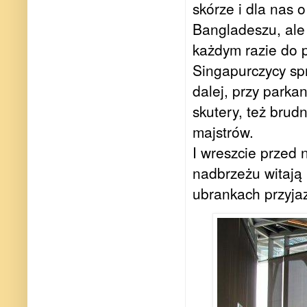
skórze i dla nas 
Bangladeszu, ale 
każdym razie do p
Singapurczycy sp
dalej,
przy parka
skutery, też brud
majstrów.
I wreszcie przed 
nadbrzeżu witają
ubrankach
przyja