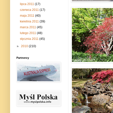
lipca 2011
(17)
czerwca 2011
(17)
maja 2011
(40)
kwietnia 2011
(39)
marca 2011
(45)
lutego 2011
(48)
stycznia 2011
(45)
►
2010
(210)
Partnerzy