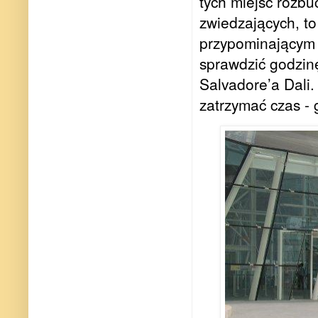
tych miejsc roz
zwiedzających, t
przypominającym 
sprawdzić godzin
Salvadore’a Dali
zatrzymać czas -
g