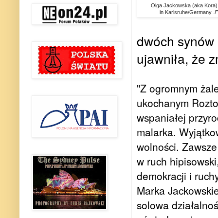
Olga Jackowska (aka Kora) 
in Karlsruhe/Germany .
F
dwóch synów i
ujawniła, że 
"Z ogromnym żale
ukochanym Roztoc
wspaniałej przyro
malarka. Wyjątkow
wolności. Zawsz
w ruch hipisowski
demokracji i ruch
Marka Jackowskie
solowa działalno