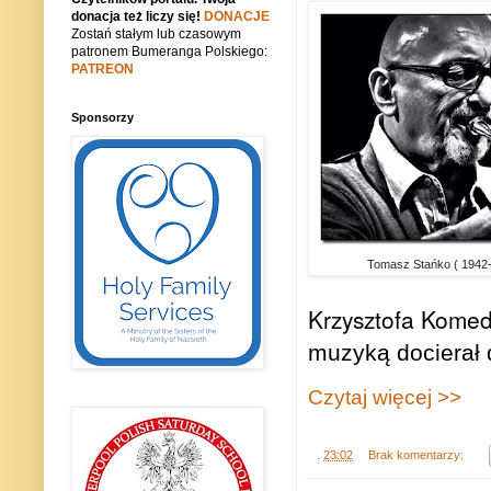
donacja też liczy się!
DONACJE
Zostań stałym lub czasowym
patronem Bumeranga Polskiego:
PATREON
Sponsorzy
Tomasz Stańko ( 1942
Krzysztofa Kome
muzyką docierał 
Czytaj więcej >>
.
23:02
Brak komentarzy: