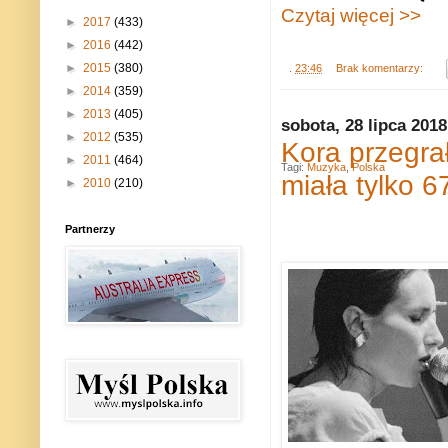
Czytaj więcej >>
►
2017
(433)
►
2016
(442)
►
2015
(380)
.
23:46
Brak komentarzy:
►
2014
(359)
►
2013
(405)
sobota, 28 lipca 2018
►
2012
(535)
Kora przegra
►
2011
(464)
Tagi:
Muzyka
,
Polska
miała tylko 67
►
2010
(210)
Partnerzy