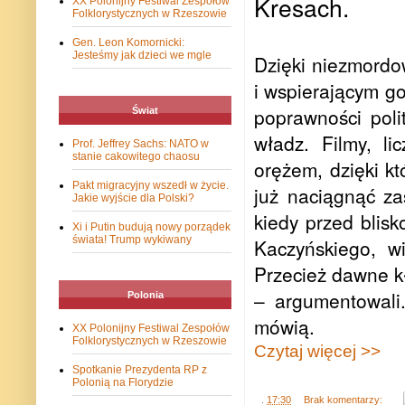
Kresach.
XX Polonijny Festiwal Zespołów
Folklorystycznych w Rzeszowie
Gen. Leon Komornicki:
Jesteśmy jak dzieci we mgle
Dzięki niezmord
i wspierającym g
poprawności poli
Świat
władz. Filmy, l
Prof. Jeffrey Sachs: NATO w
stanie cakowitego chaosu
orężem, dzięki k
Pakt migracyjny wszedł w życie.
już naciągnąć za
Jakie wyjście dla Polski?
kiedy przed blis
Xi i Putin budują nowy porządek
świata! Trump wykiwany
Kaczyńskiego, w
Przecież dawne kł
– argumentowali. 
Polonia
mówią.
XX Polonijny Festiwal Zespołów
Folklorystycznych w Rzeszowie
Czytaj więcej >>
Spotkanie Prezydenta RP z
Polonią na Florydzie
.
17:30
Brak komentarzy: