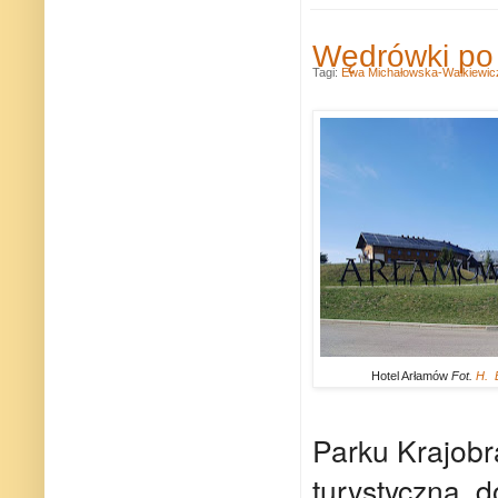
Wędrówki po 
Tagi:
Ewa Michałowska-Walkiewic
Hotel Arłamów
Fot.
H. 
Parku Krajobr
turystyczna, d