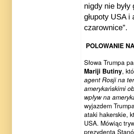
nigdy nie były
głupoty USA i
czarownice”.
POLOWANIE NA
Słowa Trumpa pad
Mariji Butiny
, kt
agent Rosji na te
amerykańskimi oby
wpływ na ameryka
wyjazdem Trumpa 
ataki hakerskie, 
USA. Mówiąc tryw
prezydenta Stanó