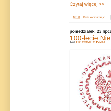
Czytaj więcej >>
.
00:30
Brak komentarzy:
poniedziałek, 23 lipc
100-lecie Ni
Tagi:
Info
,
Melbourne
,
Polonia