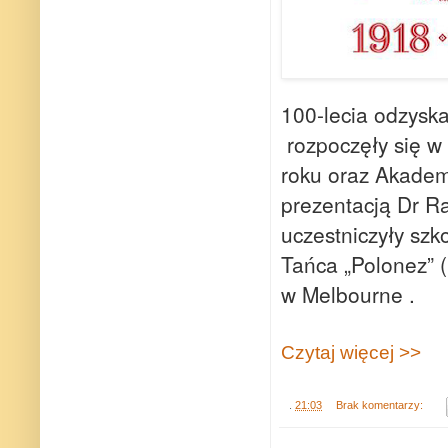
100-lecia odzysk
rozpoczęły się 
roku oraz Akadem
prezentacją Dr Ra
uczestniczyły szk
Tańca „Polonez” (
w Melbourne .
Czytaj więcej >>
.
21:03
Brak komentarzy: