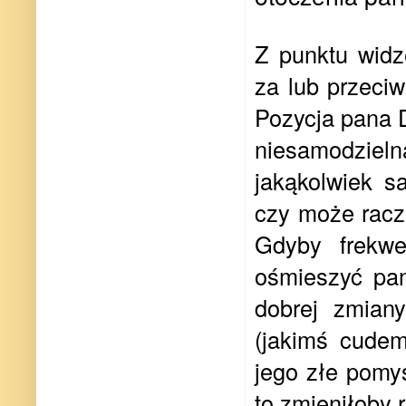
Z punktu widze
za lub przeciw
Pozycja pana D
niesamodziel
jakąkolwiek sa
czy może racze
Gdyby frekwe
ośmieszyć pan
dobrej zmian
(jakimś cudem
jego złe pomys
to zmieniłoby 