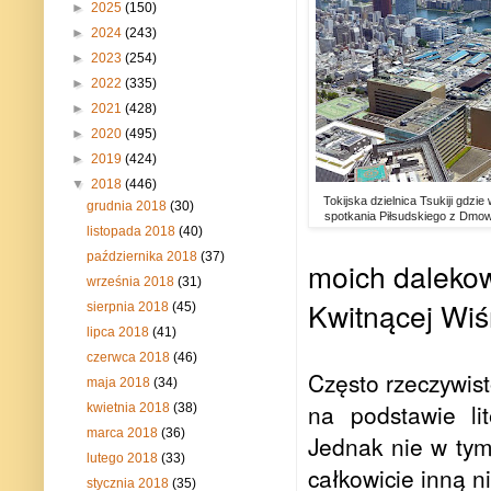
►
2025
(150)
►
2024
(243)
►
2023
(254)
►
2022
(335)
►
2021
(428)
►
2020
(495)
►
2019
(424)
▼
2018
(446)
Tokijska dzielnica Tsukiji gdzi
grudnia 2018
(30)
spotkania Piłsudskiego z Dmo
listopada 2018
(40)
października 2018
(37)
moich daleko
września 2018
(31)
Kwitnącej Wiś
sierpnia 2018
(45)
lipca 2018
(41)
czerwca 2018
(46)
Często rzeczywis
maja 2018
(34)
na podstawie li
kwietnia 2018
(38)
marca 2018
(36)
Jednak nie w tym
lutego 2018
(33)
całkowicie inną n
stycznia 2018
(35)