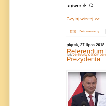
☺
uniwerek.
Czytaj więcej >>
.
12:59
Brak komentarzy:
piątek, 27 lipca 2018
Referendum k
Tagi:
Demokracja
,
Krakauer
,
Opini
Prezydenta