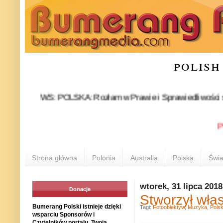
polish
NEWS: POLSKA: Rozłam w Prawie i Sprawiedliwości stał się fa
POLO
Strona główna
Polonia
Australia
Polska
Świa
wtorek, 31 lipca 2018
Donacje
Stworzył włas
Bumerang Polski istnieje dzięki
Tagi:
Fotoobiektyw
,
Muzyka
,
Pols
wsparciu Sponsorów i
Czytelników portalu. Twoja