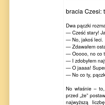
bracia Czesi: 
Dwa pączki rozma
— Cześć stary! Ja
— No, jakoś leci.
— Zdawałem osta
— Ooooo, no co ty
— I zdobyłem naj
— O jaaaa! Super. 
— No co ty, pącz
No właśnie – to,
przed „że” postaw
najwyższą liczb