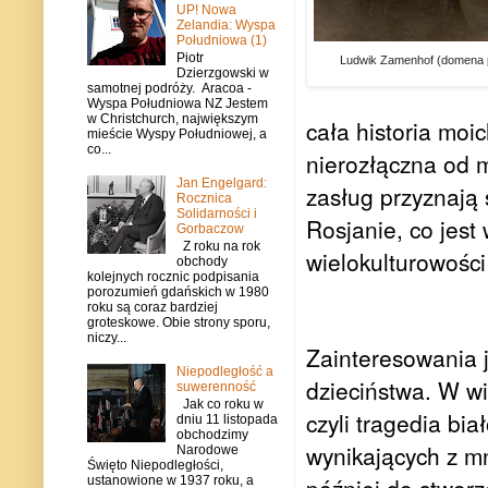
UP! Nowa
Zelandia: Wyspa
Południowa (1)
Piotr
Ludwik Zamenhof (domena p
Dzierzgowski w
samotnej podróży. Aracoa -
Wyspa Południowa NZ Jestem
w Christchurch, największym
cała historia mo
mieście Wyspy Południowej, a
co...
nierozłączna od m
Jan Engelgard:
zasług przyznają s
Rocznica
Solidarności i
Rosjanie, co jes
Gorbaczow
Z roku na rok
wielokulturowośc
obchody
kolejnych rocznic podpisania
porozumień gdańskich w 1980
roku są coraz bardziej
groteskowe. Obie strony sporu,
niczy...
Zainteresowania 
Niepodległość a
dzieciństwa. W wi
suwerenność
Jak co roku w
czyli tragedia bia
dniu 11 listopada
obchodzimy
wynikających z m
Narodowe
Święto Niepodległości,
ustanowione w 1937 roku, a