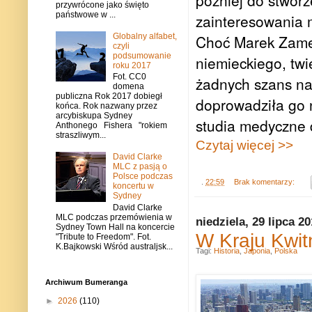
później do stworz
przywrócone jako święto
państwowe w ...
zainteresowania m
Choć Marek Zame
Globalny alfabet,
czyli
podsumowanie
niemieckiego, twi
roku 2017
Fot. CC0
żadnych szans na 
domena
publiczna Rok 2017 dobiegł
doprowadziła go n
końca. Rok nazwany przez
arcybiskupa Sydney
studia medyczne
Anthonego Fishera "rokiem
straszliwym...
Czytaj więcej >>
David Clarke
MLC z pasją o
Polsce podczas
.
22:59
Brak komentarzy:
koncertu w
Sydney
David Clarke
MLC podczas przemówienia w
niedziela, 29 lipca 2
Sydney Town Hall na koncercie
W Kraju Kwitn
"Tribute to Freedom". Fot.
K.Bajkowski Wśród australjsk...
Tagi:
Historia
,
Japonia
,
Polska
Archiwum Bumeranga
►
2026
(110)