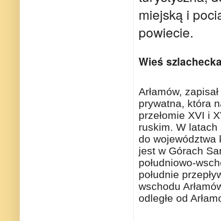
miejską i poc
powiecie.
Wieś szlacheck
Arłamów, zapisał 
prywatna, która 
przełomie XVI i 
ruskim. W latach
do województwa 
jest w Górach S
południowo-wscho
południe przepł
wschodu Arłamów 
odległe od Arłam