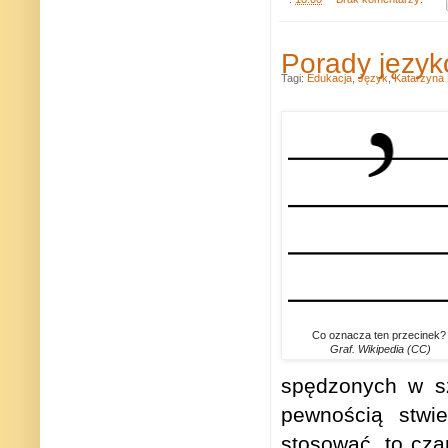
Porady język
Tagi:
Edukacja
,
Język
,
Katarzyna
Co oznacza ten przecinek
Graf. Wikipedia (CC)
spędzonych w sz
pewnością stwie
stosować, to cz