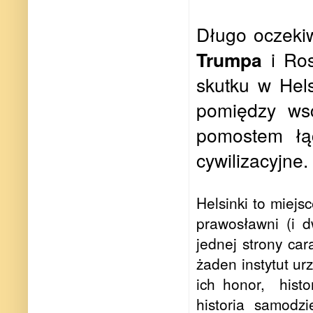
Długo oczeki
Trumpa
i Ros
skutku w Hels
pomiędzy ws
pomostem łąc
cywilizacyjne.
Helsinki to miejs
prawosławni (i 
jednej strony car
żaden instytut ur
ich honor, histo
historia samodzi