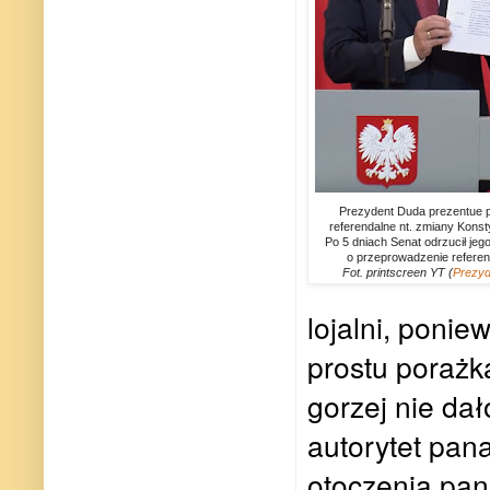
Prezydent Duda prezentue p
referendalne nt. zmiany Konsty
Po 5 dniach Senat odrzucił jeg
o przeprowadzenie refere
Fot. printscreen YT (
Prezyd
lojalni, ponie
prostu porażka
gorzej nie da
autorytet pana
otoczenia pa