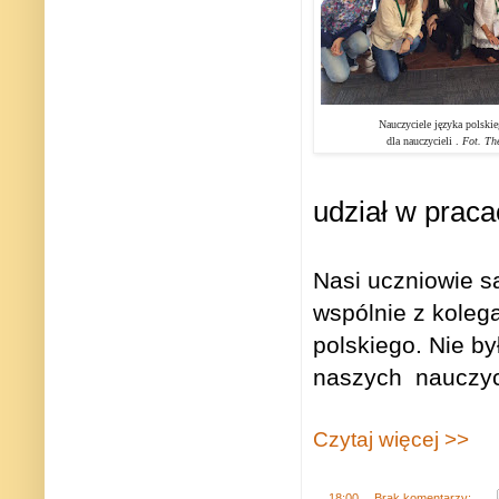
Nauczyciele języka polskie
dla nauczycieli .
Fot. Th
udział w prac
Nasi uczniowie są
wspólnie z koleg
polskiego. Nie b
naszych
nauczyc
Czytaj więcej >>
.
18:00
Brak komentarzy: