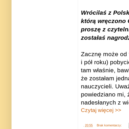
Wrócilaś z Polsk
którą wręczono 
proszę z czytel
zostałaś nagro
Zacznę może od t
i pół roku) pobyc
tam właśnie, bawi
że zostałam jedn
nauczycieli. Uwa
powiedziano mi, 
nadesłanych z wi
Czytaj więcej >>
.
20:55
Brak komentarzy: