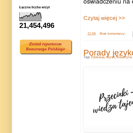
oświadczeniu na o
Łączna liczba wizyt
Czytaj więcej >>
21,454,496
.
21:58
Brak komentarzy:
Porady język
Tagi:
Edukacja
,
Język
,
Katarzyna