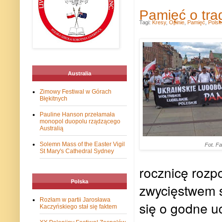
Pamięć o tra
Tagi:
Kresy
,
Opinie
,
Pamięć
,
Polsk
Australia
Zimowy Festiwal w Górach
Błękitnych
Pauline Hanson przełamała
monopol duopolu rządzącego
Australią
Solemn Mass of the Easter Vigil
Fot. F
St Mary's Cathedral Sydney
rocznicę rozp
Polska
zwycięstwem ś
Rozłam w partii Jarosława
się o godne u
Kaczyńskiego stał się faktem