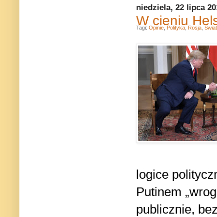
niedziela, 22 lipca 2
W cieniu Hel
Tagi:
Opinie
,
Polityka
,
Rosja
,
Świat
logice polityc
Putinem „wrog
publicznie, be