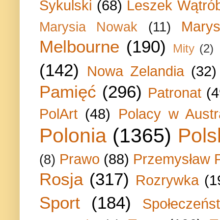
Sykulski
(68)
Leszek Wątrób
Marys
Marysia Nowak
(11)
Melbourne
(190)
Mity
(2)
(142)
Nowa Zelandia
(32)
Pamięć
(296)
Patronat
(4
PolArt
(48)
Polacy w Austra
Polonia
(1365)
Pols
Prawo
(88)
Przemysław P
(8)
Rosja
(317)
Rozrywka
(1
Sport
(184)
Społeczeńs