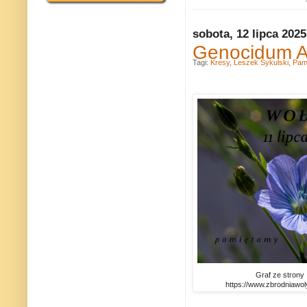
sobota, 12 lipca 2025
Genocidum At
Tagi:
Kresy
,
Leszek Sykulski
,
Pam
Graf ze strony
https://www.zbrodniawol