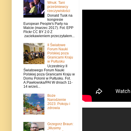
Wnuk: Tani
prześmiewcy
rzeczywistości
Donald Tusk na
kongresie
European People's Party na
Malcie (marzec 2017). Fot. EPP
Flickr CC BY 2.0 Z
zaciekawieniem przeczytałem...
II Światowe
Forum Nauki
Polskiej poza
Granicami Kraju
w Pułtusku
Uczestnicy II
Światowego Forum Nauki
Polskiej poza Granicami Kraju w
Domu Polonii w Pułtusku. Fot.
A.Pawłowska/PAI W dniach 11-
14 wrześ...
Boże
Narodzenie
2023: Pokoju i
zdrowia
Grzegorz Braun:
„Musimy