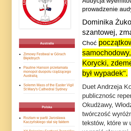
Audycja wyemitowa
prowadzenie aud
Dominika Żukow
szantowej, zma
początkow
Choć
Australia
samochodowy, j
Zimowy Festiwal w Górach
Błękitnych
Korycki, zdeme
Pauline Hanson przełamała
był wypadek".
monopol duopolu rządzącego
Australią
Duet Andrzeja Ko
Solemn Mass of the Easter Vigil
St Mary's Cathedral Sydney
publicznośc reper
Okudżawy, Włodzi
Polska
twórczość wyróż
Rozłam w partii Jarosława
tekstów, które w 
Kaczyńskiego stał się faktem