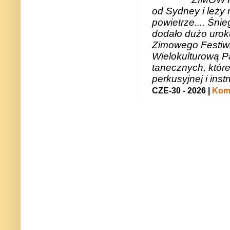
od Sydney i leży 
powietrze.... Śni
dodało dużo uroku
Zimowego Festiwal
Wielokulturową P
tanecznych, któr
perkusyjnej i in
CZE-30 - 2026 |
Kome