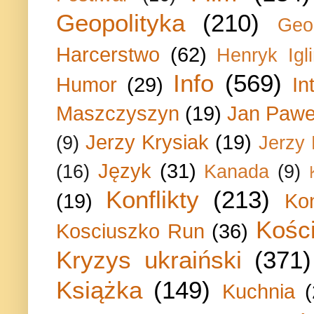
Geopolityka
(210)
Geo
Harcerstwo
(62)
Henryk Igli
Info
(569)
Humor
(29)
In
Maszczyszyn
(19)
Jan Paweł
Jerzy Krysiak
(19)
(9)
Jerzy
Język
(31)
(16)
Kanada
(9)
Konflikty
(213)
(19)
Ko
Kości
Kosciuszko Run
(36)
Kryzys ukraiński
(371)
Książka
(149)
Kuchnia