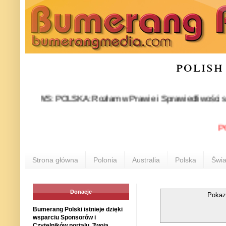
polish
NEWS: POLSKA: Rozłam w Prawie i Sprawiedliwości stał się f
POLON
Strona główna
Polonia
Australia
Polska
Świa
Donacje
Pokaz
Bumerang Polski istnieje dzięki
wsparciu Sponsorów i
Czytelników portalu. Twoja