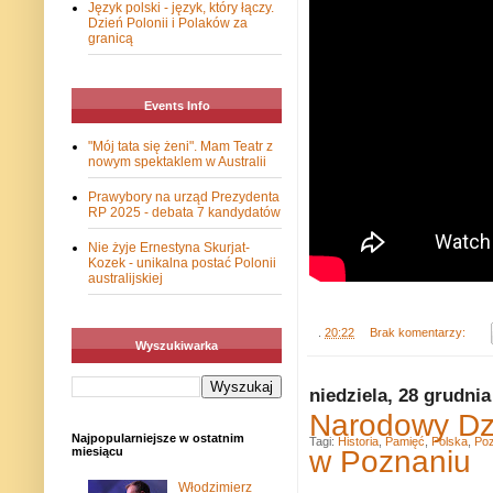
Język polski - język, który łączy.
Dzień Polonii i Polaków za
granicą
Events Info
"Mój tata się żeni". Mam Teatr z
nowym spektaklem w Australii
Prawybory na urząd Prezydenta
RP 2025 - debata 7 kandydatów
Nie żyje Ernestyna Skurjat-
Kozek - unikalna postać Polonii
australijskiej
.
20:22
Brak komentarzy:
Wyszukiwarka
niedziela, 28 grudnia
Narodowy Dzi
Najpopularniejsze w ostatnim
Tagi:
Historia
,
Pamięć
,
Polska
,
Po
w Poznaniu
miesiącu
Włodzimierz