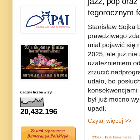
jazz, pop oraz
tegorocznym f
Stanisław Sojka 
prawdziwego zdarz
miał pojawić się
2025, ale już nie
uzależnieniem od 
zrzucić nadprog
udało, bo posłuch
konsekwencjami n
Łączna liczba wizyt
był już mocno wy
upadł.
20,432,196
Czytaj więcej >>
.
23:43
Brak komentarzy: