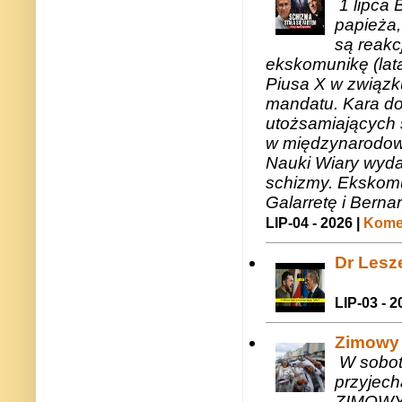
1 lipca 
papieża,
są reakc
ekskomunikę (lat
Piusa X w związk
mandatu. Kara do
utożsamiających 
w międzynarodow
Nauki Wiary wyda
schizmy. Ekskomu
Galarretę i Bernar
LIP-04 - 2026 |
Komen
Dr Lesze
LIP-03 - 2
Zimowy 
W sobotę
przyjech
ZIMOWY 