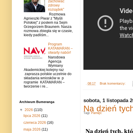
zachować
zdrowy
rozsądek”
Rozmowa
Agnieszki Piwar z "Myśli
Polskiej" z posłem na Sejm
Grzegorzem Braunem. Nasza
rozmowa zbiegła się w czasie,
kiedy padliśm...
Program
KATAMARAN –
otwarty nabór!
Narodowa
Agencja
Wymiany
Akademickiej kolejny raz
zaprasza polskie uczelnie do
składania wniosków w p
rogramie KATAMARAN –
.
08:17
Brak komentarzy:
tworzenie i re...
sobota, 1 listopada 
Archiwum Bumeranga
Na dzień tych,
▼
2026
(110)
Tagi:
Pamięć
lipca 2026
(11)
czerwca 2026
(16)
Na dzień tych, któ
maja 2026
(11)