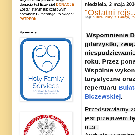
niedziela, 3 maja 202
donacja też liczy się!
DONACJE
Zostań stałym lub czasowym
"Ostatni rejs
patronem Bumeranga Polskiego:
Tagi:
Kultura
,
Muzyka
,
Pamięć
,
Po
PATREON
Sponsorzy
Wspomnienie Dom
gitarzystki, zwią
niespodziewanie 
roku.
Przez pona
Wspólnie wykonyw
turystyczne ora
repertuaru
Buła
Biczewskiej
.
Przedstawiamy zap
jest przejawem tę
nas..
