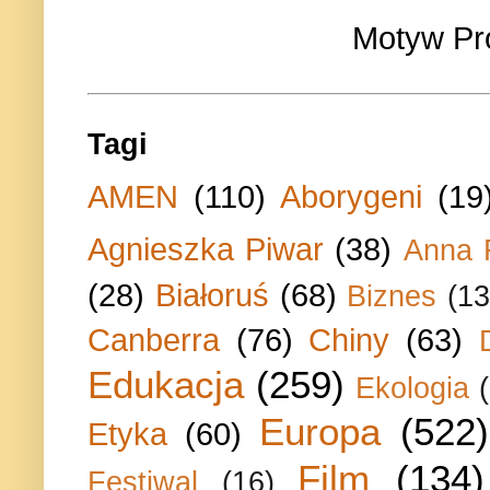
Motyw Pr
Tagi
AMEN
(110)
Aborygeni
(19
Agnieszka Piwar
(38)
Anna 
(28)
Białoruś
(68)
Biznes
(13
Canberra
(76)
Chiny
(63)
Edukacja
(259)
Ekologia
Europa
(522)
Etyka
(60)
Film
(134)
Festiwal
(16)