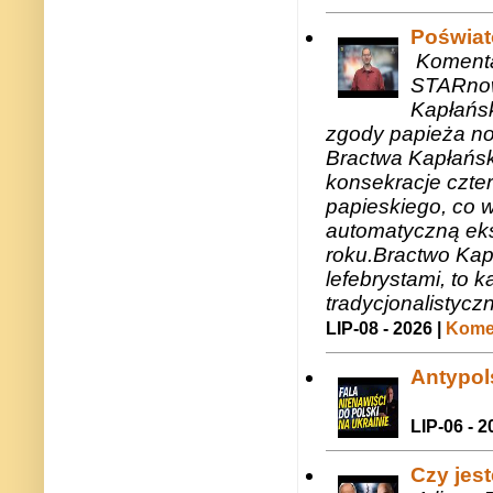
Poświat
Komenta
STARnow
Kapłańsk
zgody papieża n
Bractwa Kapłańsk
konsekracje czte
papieskiego, co w
automatyczną eks
roku.Bractwo Ka
lefebrystami, to
tradycjonalistycz
LIP-08 - 2026 |
Komen
Antypols
LIP-06 - 2
Czy jes