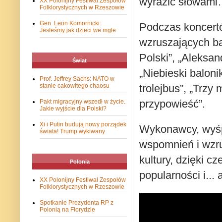
wyrazić słowam
XX Polonijny Festiwal Zespołów
Folklorystycznych w Rzeszowie
Gen. Leon Komornicki:
Podczas koncertó
Jesteśmy jak dzieci we mgle
wzruszających bal
Polski”, „Aleksan
Świat
„Niebieski baloni
Prof. Jeffrey Sachs: NATO w
trolejbus”, „Trzy
stanie cakowitego chaosu
przypowieść”.
Pakt migracyjny wszedł w życie.
Jakie wyjście dla Polski?
Xi i Putin budują nowy porządek
Wykonawcy, wyśpi
świata! Trump wykiwany
wspomnień i wzru
kultury, dzięki 
Polonia
popularności i... 
XX Polonijny Festiwal Zespołów
Folklorystycznych w Rzeszowie
Spotkanie Prezydenta RP z
Polonią na Florydzie