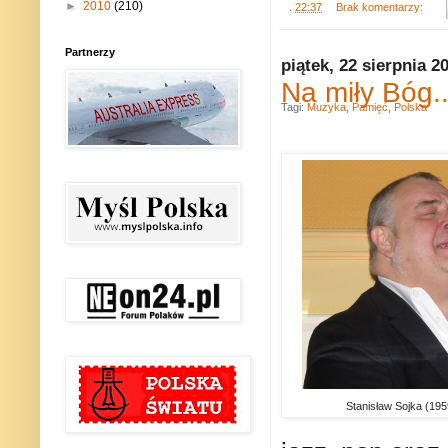
►
2010
(210)
.
22:37
Brak komentarzy:
Partnerzy
piątek, 22 sierpnia 2
Na miły Bóg..
Tagi:
Muzyka
,
Pamięć
,
Polska
Stanisław Sojka (19